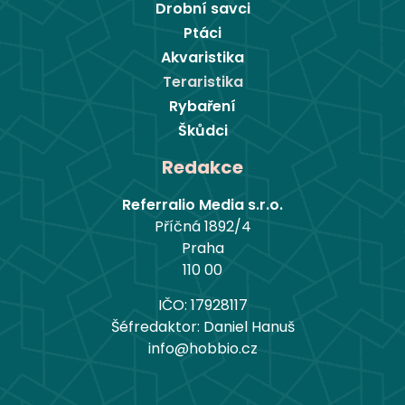
Drobní savci
Ptáci
Akvaristika
Teraristika
Rybaření
Škůdci
Redakce
Referralio Media s.r.o.
Příčná 1892/4
Praha
110 00
IČO: 17928117
Šéfredaktor: Daniel Hanuš
info@hobbio.cz