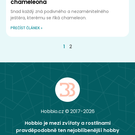
chameleona
Snad každý zná podivného a nezaměnitelného
ještěra, kterému se říká chameleon.
PŘEČÍST ČLÁNEK »
1
2
Hobbio.cz © 2017-2026
Hobbio je mezi zvířaty a rostlinami
pravděpodobně ten nejoblíbenější hobby