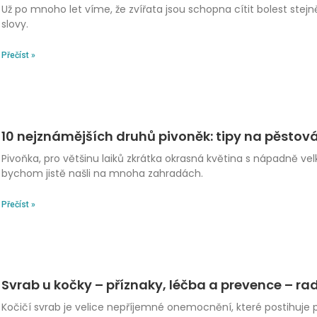
Už po mnoho let víme, že zvířata jsou schopna cítit bolest stejně
slovy.
Přečíst »
10 nejznámějších druhů pivoněk: tipy na pěstov
Pivoňka, pro většinu laiků zkrátka okrasná květina s nápadně v
bychom jistě našli na mnoha zahradách.
Přečíst »
Svrab u kočky – příznaky, léčba a prevence – ra
Kočičí svrab je velice nepříjemné onemocnění, které postihuje 