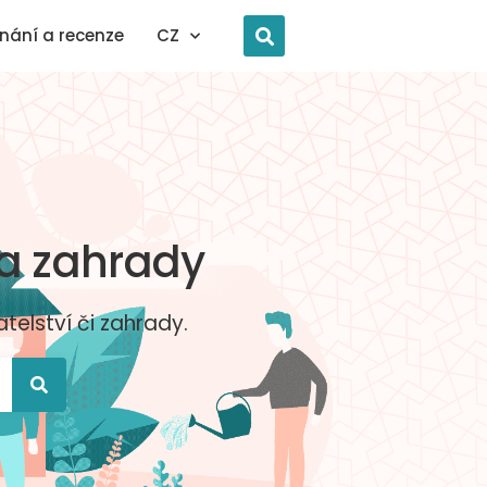
nání a recenze
CZ
 a zahrady
elství či zahrady.