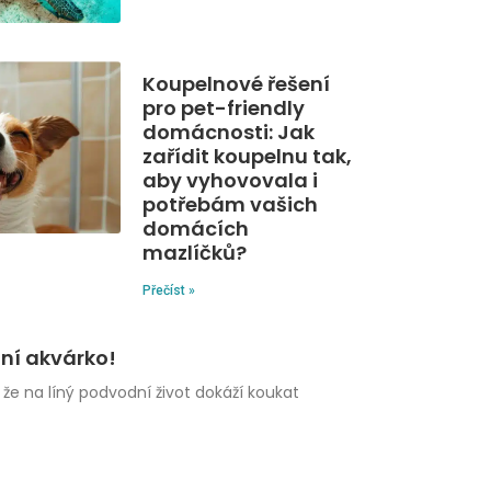
Koupelnové řešení
pro pet-friendly
domácnosti: Jak
zařídit koupelnu tak,
aby vyhovovala i
potřebám vašich
domácích
mazlíčků?
Přečíst »
lní akvárko!
že na líný podvodní život dokáží koukat