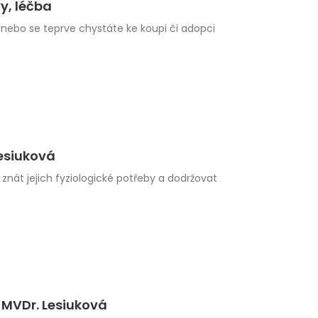
y, léčba
 nebo se teprve chystáte ke koupi či adopci
Lesiuková
 znát jejich fyziologické potřeby a dodržovat
í MVDr. Lesiuková