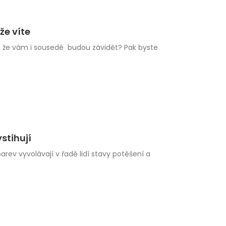
že víte
c, že vám i sousedé budou závidět? Pak byste
stihují
ev vyvolávají v řadě lidí stavy potěšení a