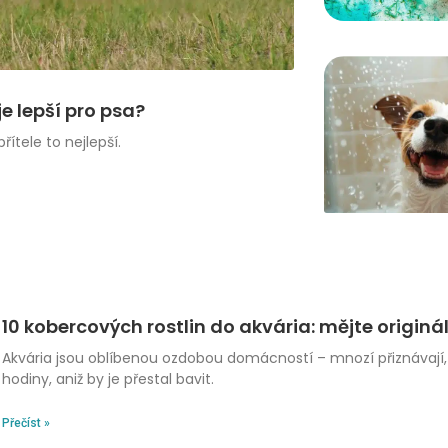
e lepší pro psa?
ítele to nejlepší.
10 kobercových rostlin do akvária: mějte originá
Akvária jsou oblíbenou ozdobou domácností – mnozí přiznávají, 
hodiny, aniž by je přestal bavit.
Přečíst »