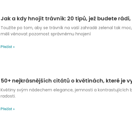
Jak a kdy hnojit trávník: 20 tipů, jež budete rádi, 
Toužíte po tom, aby se trávník na vaší zahradě zelenal tak mo
měli věnovat pozornost správnému hnojení
Přečíst »
50+ nejkrásnějších citátů o květinách, které je vy
Květiny svým nádechem elegance, jemnosti a kontrastujících bar
radosti.
Přečíst »