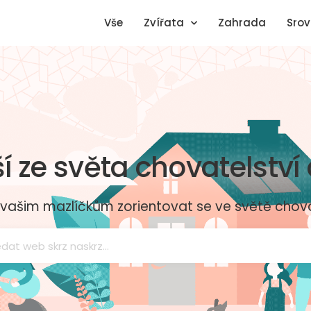
Vše
Zvířata
Zahrada
Srov
ší ze světa chovatelství
šim mazlíčkům zorientovat se ve světě chovat