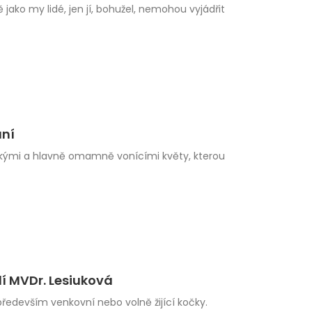
 jako my lidé, jen jí, bohužel, nemohou vyjádřit
ání
elkými a hlavně omamně vonícími květy, kterou
dí MVDr. Lesiuková
především venkovní nebo volně žijící kočky.