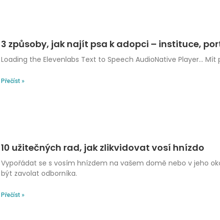
3 způsoby, jak najít psa k adopci – instituce, por
Loading the Elevenlabs Text to Speech AudioNative Player… Mít p
Přečíst »
10 užitečných rad, jak zlikvidovat vosí hnízdo
Vypořádat se s vosím hnízdem na vašem domě nebo v jeho okol
být zavolat odborníka.
Přečíst »