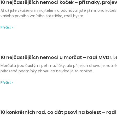
10 nejčastějších nemocí koček – příznaky, projev
Ať už jste zkušeným majitelem a odchovali jste již mnoho koček
vašeho prvního vrnícího štěstíčka, měli byste
Přečíst »
10 nejčastějších nemocí u morčat – radí MVDr. 
Morčata jsou častými pet mazlíčky, ale při jejich chovu je nutné
přirozené podmínky chovu co nejvíce je to možné.
Přečíst »
10 konkrétních rad, co dát psovi na bolest – rad