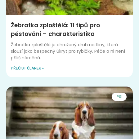
Žebratka zploštělá: 11 tipů pro
pěstování – charakteristika
Žebratka zploštělá je ohrožený druh rostliny, která
slouží jako bezpečný úkryt pro rybičky. Péče o ni není
příliš náročná.
PŘEČÍST ČLÁNEK »
PSI