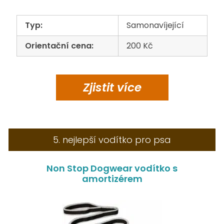
Typ:
Samonavíjející
Orientační cena:
200 Kč
Zjistit
více
5. nejlepší vodítko pro psa
Non Stop Dogwear vodítko s
amortizérem