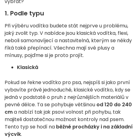
vybrat?
1. Podle typu
Při výběru vodítka budete stát nejprve u problému,
jaký zvolit typ. V nabídce jsou klasická vodítka, flexi,
neboli samonavíjecí a nastavitelná, kterým se někdy
říká také přepínací. Všechna mají své plusy a
mínusy, pojďme si je proto projít.
Klasická
Pokud se řekne vodítko pro psa, nejspíš si jako první
vybavíte právě jednoduché, klasické vodítko, kdy se
jedná v podstatě o pruh z nejrůznějších materiálů v
pevné délce. Ta se pohybuje většinou
od 120 do 240
cm
a nabízí tak jak psovi volnost při pohybu, tak
majiteli dostatečnou možnost kontroly nad psem.
Tento typ se hodí na
běžné procházky i na základní
výcvik
.