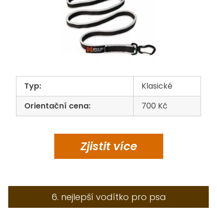
Typ:
Klasické
Orientační cena:
700 Kč
Zjistit
více
6. nejlepší vodítko pro psa