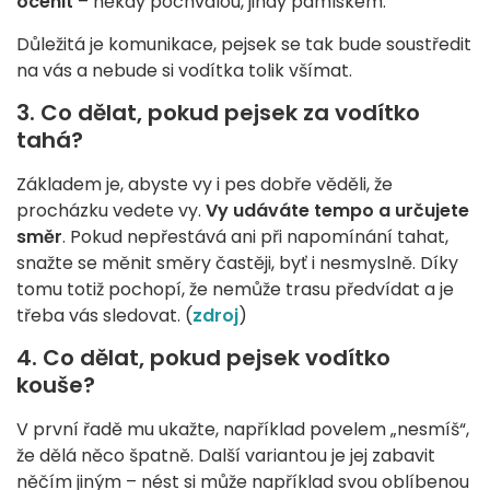
ocenit
– někdy pochvalou, jindy pamlskem.
Důležitá je komunikace, pejsek se tak bude soustředit
na vás a nebude si vodítka tolik všímat.
3. Co dělat, pokud pejsek za vodítko
tahá?
Základem je, abyste vy i pes dobře věděli, že
procházku vedete vy.
Vy udáváte tempo a určujete
směr
. Pokud nepřestává ani při napomínání tahat,
snažte se měnit směry častěji, byť i nesmyslně. Díky
tomu totiž pochopí, že nemůže trasu předvídat a je
třeba vás sledovat. (
zdroj
)
4. Co dělat, pokud pejsek vodítko
kouše?
V první řadě mu ukažte, například povelem „nesmíš“,
že dělá něco špatně. Další variantou je jej zabavit
něčím jiným – nést si může například svou oblíbenou