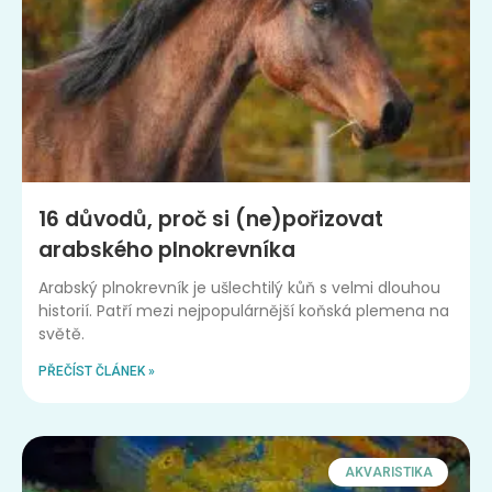
16 důvodů, proč si (ne)pořizovat
arabského plnokrevníka
Arabský plnokrevník je ušlechtilý kůň s velmi dlouhou
historií. Patří mezi nejpopulárnější koňská plemena na
světě.
PŘEČÍST ČLÁNEK »
AKVARISTIKA