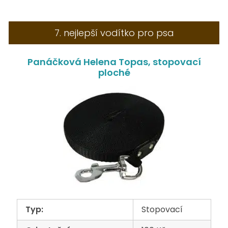
7. nejlepší vodítko pro psa
Panáčková Helena Topas, stopovací
ploché
Typ:
Stopovací