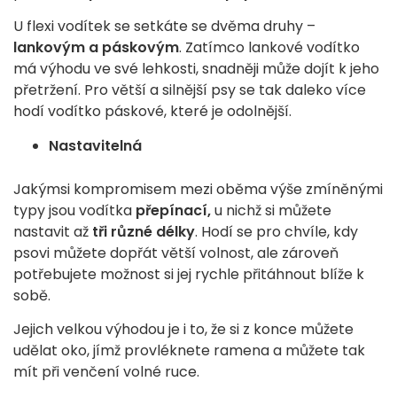
U flexi vodítek se setkáte se dvěma druhy –
lankovým a páskovým
. Zatímco lankové vodítko
má výhodu ve své lehkosti, snadněji může dojít k jeho
přetržení. Pro větší a silnější psy se tak daleko více
hodí vodítko páskové, které je odolnější.
Nastavitelná
Jakýmsi kompromisem mezi oběma výše zmíněnými
typy jsou vodítka
přepínací,
u nichž si můžete
nastavit až
tři různé délky
. Hodí se pro chvíle, kdy
psovi můžete dopřát větší volnost, ale zároveň
potřebujete možnost si jej rychle přitáhnout blíže k
sobě.
Jejich velkou výhodou je i to, že si z konce můžete
udělat oko, jímž provléknete ramena a můžete tak
mít při venčení volné ruce.