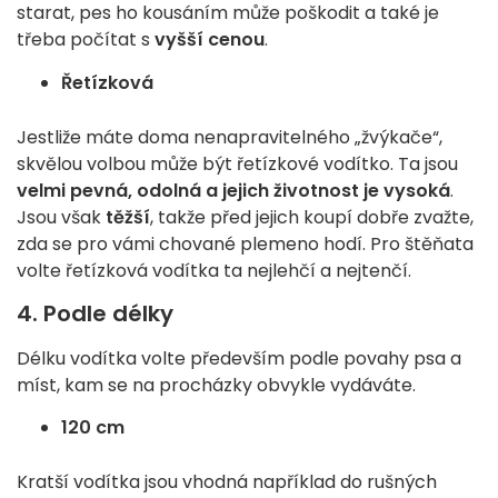
starat, pes ho kousáním může poškodit a také je
třeba počítat s
vyšší cenou
.
Řetízková
Jestliže máte doma nenapravitelného „žvýkače“,
skvělou volbou může být řetízkové vodítko. Ta jsou
velmi pevná, odolná a jejich životnost je vysoká
.
Jsou však
těžší
, takže před jejich koupí dobře zvažte,
zda se pro vámi chované plemeno hodí. Pro štěňata
volte řetízková vodítka ta nejlehčí a nejtenčí.
4. Podle délky
Délku vodítka volte především podle povahy psa a
míst, kam se na procházky obvykle vydáváte.
120 cm
Kratší vodítka jsou vhodná například do rušných