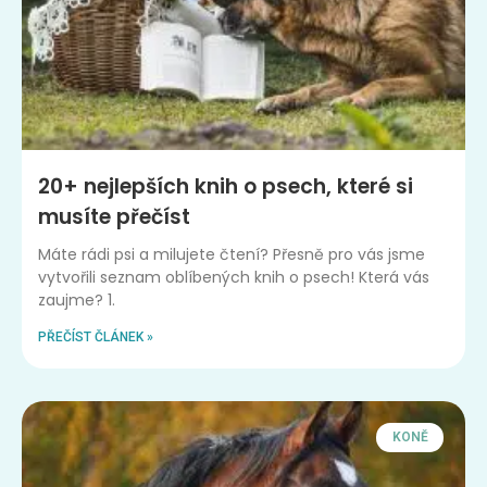
20+ nejlepších knih o psech, které si
musíte přečíst
Máte rádi psi a milujete čtení? Přesně pro vás jsme
vytvořili seznam oblíbených knih o psech! Která vás
zaujme? 1.
PŘEČÍST ČLÁNEK »
KONĚ