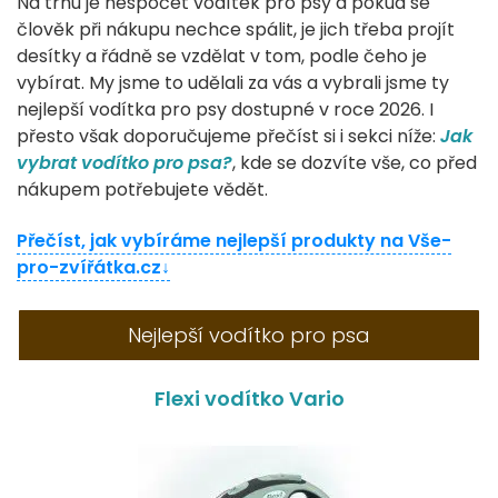
Na trhu je nespočet vodítek pro psy a pokud se
člověk při nákupu nechce spálit, je jich třeba projít
desítky a řádně se vzdělat v tom, podle čeho je
vybírat. My jsme to udělali za vás a vybrali jsme ty
nejlepší vodítka pro psy dostupné v roce 2026. I
přesto však doporučujeme přečíst si i sekci níže:
Jak
vybrat vodítko pro psa?
, kde se dozvíte vše, co před
nákupem potřebujete vědět.
Přečíst, jak vybíráme nejlepší produkty na Vše-
Jak vybíráme produkty na Vše-pro-
pro-zvířátka.cz↓
zvířátka?
Ačkoli o chovatelství již něco víme a zvířátka
Nejlepší vodítko pro psa
nás baví, nevybíráme produkty čistě podle
našich sympatií. Aby byl výběr co nejvíce
Flexi vodítko Vario
objektivní trávíme nejprve spousty času
průzkumem a hledáním souvislostí mezi
kvalitními produkty v dané kategorii. Jakmile
známe oblast jako své boty a jsme schopni