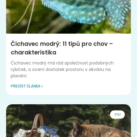
Čichavec modrý: 11 tipů pro chov –
charakteristika
Čichavec modrý má rád společnost podobných
rybiček, a ocení dostatek prostoru v akváriu na
plavání.
PŘEČÍST ČLÁNEK »
PSI