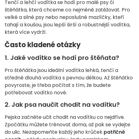
Tenčí a lehčí vodítka se hodí pro malé psy či
štěňátka, která chceme co nejméně zatěžovat. Pro
velké a silné psy nebo neposlušné mazlíčky, kteří
tahají a koušou, jsou lepší širší a robustnější vodítka,
která více vydrží.
Často kladené otázky
1. Jaké vodítko se hodí pro štěňata?
Pro štěňátka jsou ideální vodítka lehká, tenčí a
středně dlouhá vodítka s pevnou délkou. Až štěňátko
povyroste, je třeba počítat s tím, že budete
potřebovat vodítko nové.
2. Jak psa naučit chodit na vodítku?
Pejska začněte učit chodit na vodítku co nejdříve.
Zpočátku můžete trénovat doma, až pak se vydejte
do ulic. Nezapomeňte každý jeho krůček
patřičně