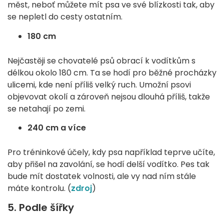
měst, neboť můžete mít psa ve své blízkosti tak, aby
se nepletl do cesty ostatním.
180 cm
Nejčastěji se chovatelé psů obrací k vodítkům s
délkou okolo 180 cm. Ta se hodí pro běžné procházky
ulicemi, kde není příliš velký ruch. Umožní psovi
objevovat okolí a zároveň nejsou dlouhá příliš, takže
se netahají po zemi.
240 cm a více
Pro tréninkové účely, kdy psa například teprve učíte,
aby přišel na zavolání, se hodí delší vodítko. Pes tak
bude mít dostatek volnosti, ale vy nad ním stále
máte kontrolu. (
zdroj
)
5. Podle šířky