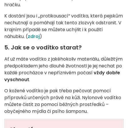
hračku.
K dostání jsou i „protikousací“ vodítka, která pejskům
nechutnají a pomáhají tak tento zlozvyk odstranit. V
krajním případě se můžete uchýlit i k použití
náhubku. (
zdroj
)
5. Jak se o vodítko starat?
Ať už máte vodítko z jakéhokoliv materiálu, důležitým
předpokladem jeho dlouhé životnosti je jej nechat po
každé procházce v nepříznivém počasí
vždy dobře
vyschnout
.
O kožené vodítko je pak třeba pečovat pomocí
přípravků určených právě na kůži. Nylonové vodítko
můžete čistit za pomoci běžných prostředků –
obyčejného mýdla či psího šamponu.