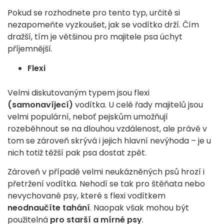
Pokud se rozhodnete pro tento typ, určitě si
nezapomeňte vyzkoušet, jak se vodítko drží. Čím
dražší, tím je většinou pro majitele psa úchyt
příjemnější.
Flexi
Velmi diskutovaným typem jsou flexi
(samonavíjecí)
vodítka. U celé řady majitelů jsou
velmi populární, neboť pejskům umožňují
rozeběhnout se na dlouhou vzdálenost, ale právě v
tom se zároveň skrývá i jejich hlavní nevýhoda – je u
nich totiž těžší pak psa dostat zpět.
Zároveň v případě velmi neukázněných psů hrozí i
přetržení vodítka. Nehodí se tak pro štěňata nebo
nevychované psy, které s flexi vodítkem
neodnaučíte tahání
. Naopak však mohou být
použitelná
pro starší a mírné psy
.