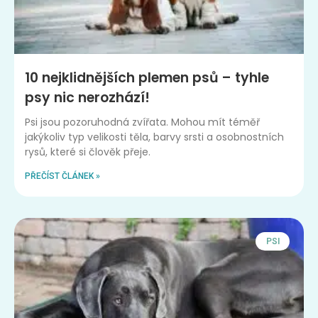
10 nejklidnějších plemen psů – tyhle
psy nic nerozhází!
Psi jsou pozoruhodná zvířata. Mohou mít téměř
jakýkoliv typ velikosti těla, barvy srsti a osobnostních
rysů, které si člověk přeje.
PŘEČÍST ČLÁNEK »
PSI