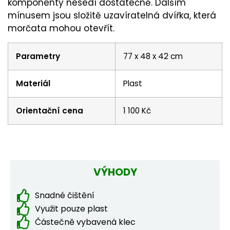
komponenty nesedí dostatečně. Dalším
mínusem jsou složitě uzavíratelná dvířka, která
morčata mohou otevřít.
Parametry
77 x 48 x 42 cm
Materiál
Plast
Orientační cena
1 100 Kč
VÝHODY
Snadné čištění
Využit pouze plast
Částečně vybavená klec