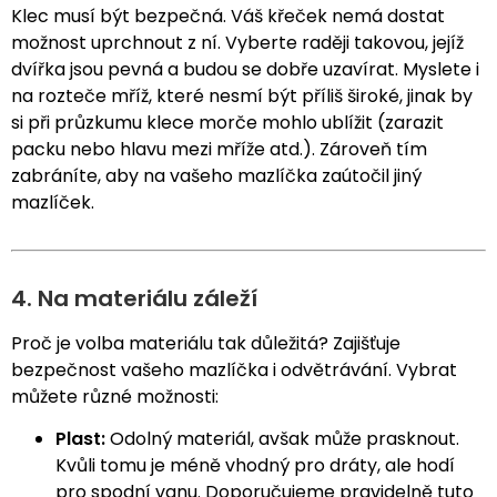
Klec musí být bezpečná. Váš křeček nemá dostat
možnost uprchnout z ní. Vyberte raději takovou, jejíž
dvířka jsou pevná a budou se dobře uzavírat. Myslete i
na rozteče mříž, které nesmí být příliš široké, jinak by
si při průzkumu klece morče mohlo ublížit (zarazit
packu nebo hlavu mezi mříže atd.). Zároveň tím
zabráníte, aby na vašeho mazlíčka zaútočil jiný
mazlíček.
4. Na materiálu záleží
Proč je volba materiálu tak důležitá? Zajišťuje
bezpečnost vašeho mazlíčka i odvětrávání. Vybrat
můžete různé možnosti:
Plast:
Odolný materiál, avšak může prasknout.
Kvůli tomu je méně vhodný pro dráty, ale hodí
pro spodní vanu. Doporučujeme pravidelně tuto