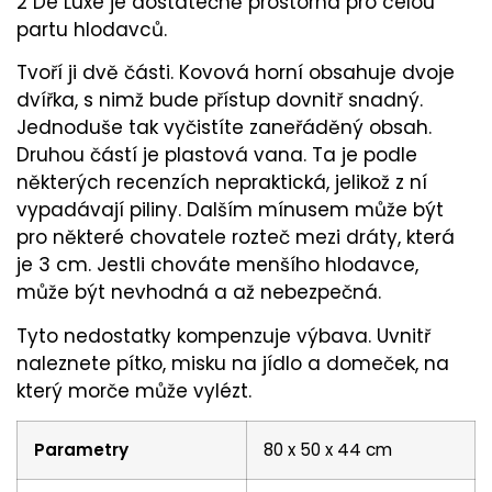
2 De Luxe je dostatečně prostorná pro celou
partu hlodavců.
Tvoří ji dvě části. Kovová horní obsahuje dvoje
dvířka, s nimž bude přístup dovnitř snadný.
Jednoduše tak vyčistíte zaneřáděný obsah.
Druhou částí je plastová vana. Ta je podle
některých recenzích nepraktická, jelikož z ní
vypadávají piliny. Dalším mínusem může být
pro některé chovatele rozteč mezi dráty, která
je 3 cm. Jestli chováte menšího hlodavce,
může být nevhodná a až nebezpečná.
Tyto nedostatky kompenzuje výbava. Uvnitř
naleznete pítko, misku na jídlo a domeček, na
který morče může vylézt.
Parametry
80 x 50 x 44 cm