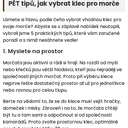
PĚT tipů, jak vybrat klec pro morče
Lámete si hlavu, podle čeho vybrat vhodnou klec pro
svoje morče? Abyste se v záplavě nabídek neutopili,
vybrali jsme 5 praktických tipů, které vám zaručeně
poradí a s nimiž nesáhnete vedle!
1. Myslete na prostor
Morčata jsou aktivní a rádi si hrají. Na rozdíl od myší
nebo křečků jsou větší hlodavci, kteří jsou nejraději ve
společnosti jiných morčat. Proto při výběru klece
nejprve řešte dostatečný prostor ať už pro jednotlivce
nebo rovnou pro celou tlupu.
Berte na vědomí to, že se do klece musí vejít hračky,
domeček i misky. Zároveň i na to, že morčata chtějí
být tu a tam sami a odpočinout si od společnosti
kamarádů. Proto zvolte prostornou klec, optimálně