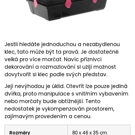
Jestli hledáte jednoduchou a nezabydlenou
klec, tato může být ta pravá. Je dostatečně
velká pro více morčat. Navíc příznivci
dekorování a rozmazlování si užijí možnost
dovytvořit si klec podle svých představ.
Její nevýhodou je úklid. Otevřít lze pouze jediná
dvířka, proto manipulace s vnitřním vybavením
nebo morčaty bude obtížnější. Tento
nedostatek je vykompenzován prostorem,
zajímavým provedením a cenou.
Rozměry
80 x 46 x 35 cm