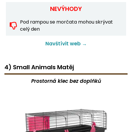
NEVÝHODY
Pod rampou se morčata mohou skrývat
celý den
Navštívit web →
4) Small Animals Matěj
Prostorná klec bez doplňků