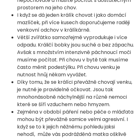
nepochováte a musíte počítat s dostatečným
prostorem na jeho chov.
I když se dá jeden králík chovat i jako domácí
mazlíček, při více kusech doporučujeme raději
venkovní odchov v králíkárně.
Větší zvířátko samozřejmě vyprodukuje i více
odpadu. Králičí bobky jsou suché a bez zápachu.
Avšak s množstvím intenzivně páchnoucí moči
musíme počítat. Při chovu v bytě tak musíme
často měnit podestýlku. Při chovu venku je
nutnost hnůj někam vyvážet.
Díky tomu, že se králíci převážně chovají venku,
je nutné je pravidelně očkovat. Jsou tak
mnohonásobně náchylnější na různé nemoci
které se šíří vzduchem nebo hmyzem.
Zejména v období páření nebo péče o mláďata
mohou být převážně samice velmi agresivní. I
když se to k jejich něžnému pohledu jaksi
nehodí, může vás podrážděná matka ošklivě