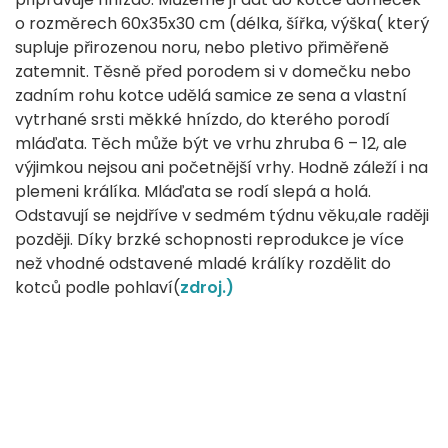
o rozměrech 60x35x30 cm (délka, šířka, výška( který
supluje přirozenou noru, nebo pletivo přiměřeně
zatemnit. Těsně před porodem si v domečku nebo
zadním rohu kotce udělá samice ze sena a vlastní
vytrhané srsti měkké hnízdo, do kterého porodí
mláďata. Těch může být ve vrhu zhruba 6 – 12, ale
výjimkou nejsou ani početnější vrhy. Hodně záleží i na
plemeni králíka. Mláďata se rodí slepá a holá.
Odstavují se nejdříve v sedmém týdnu věku,ale raději
později. Díky brzké schopnosti reprodukce je více
než vhodné odstavené mladé králíky rozdělit do
kotců podle pohlaví(
zdroj.)