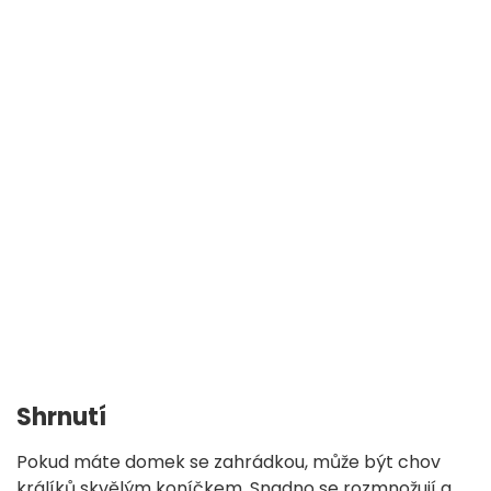
Shrnutí
Pokud máte domek se zahrádkou, může být chov
králíků skvělým koníčkem. Snadno se rozmnožují a