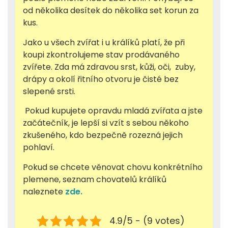
od několika desítek do několika set korun za
kus.
Jako u všech zvířat i u králíků platí, že při
koupi zkontrolujeme stav prodávaného
zvířete. Zda má zdravou srst, kůži, oči, zuby,
drápy a okolí řitního otvoru je čisté bez
slepené srsti.
Pokud kupujete opravdu mladá zvířata a jste
začátečník, je lepší si vzít s sebou někoho
zkušeného, kdo bezpečně rozezná jejich
pohlaví.
Pokud se chcete věnovat chovu konkrétního
plemene, seznam chovatelů králíků
naleznete
zde.
4.9/5 - (9 votes)