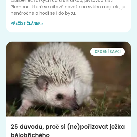
Oblíbenec ruských carů s krátkou, plyšovou srstí.
Plemeno, které se citově naváže na svého majitele, je
nenáročné a hodí se i do bytu.
PŘEČÍST ČLÁNEK »
DROBNÍ SAVCI
25 důvodů, proč si (ne)pořizovat ježka
bělobřichého