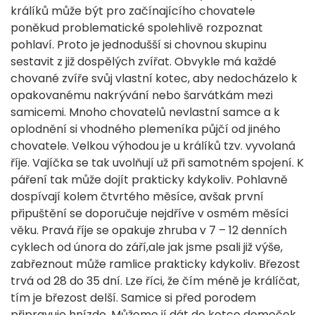
králíků může být pro začínajícího chovatele
poněkud problematické spolehlivě rozpoznat
pohlaví. Proto je jednodušší si chovnou skupinu
sestavit z již dospělých zvířat. Obvykle má každé
chované zvíře svůj vlastní kotec, aby nedocházelo k
opakovanému nakrývání nebo šarvátkám mezi
samicemi. Mnoho chovatelů nevlastní samce a k
oplodnění si vhodného plemeníka půjčí od jiného
chovatele. Velkou výhodou je u králíků tzv. vyvolaná
říje. Vajíčka se tak uvolňují už při samotném spojení. K
páření tak může dojít prakticky kdykoliv. Pohlavně
dospívají kolem čtvrtého měsíce, avšak první
připuštění se doporučuje nejdříve v osmém měsíci
věku. Pravá říje se opakuje zhruba v 7 – 12 denních
cyklech od února do září,ale jak jsme psali již výše,
zabřeznout může ramlice prakticky kdykoliv. Březost
trvá od 28 do 35 dní. Lze říci, že čím méně je králíčat,
tím je březost delší. Samice si před porodem
připravuje hnízdo. Můžeme jí dát do kotce domeček