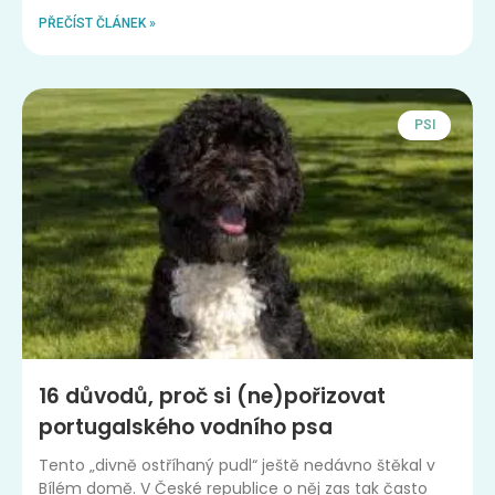
PŘEČÍST ČLÁNEK »
PSI
16 důvodů, proč si (ne)pořizovat
portugalského vodního psa
Tento „divně ostříhaný pudl“ ještě nedávno štěkal v
Bílém domě. V České republice o něj zas tak často