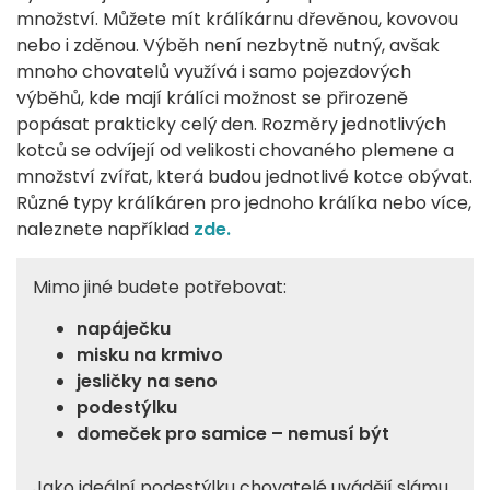
množství. Můžete mít králíkárnu dřevěnou, kovovou
nebo i zděnou. Výběh není nezbytně nutný, avšak
mnoho chovatelů využívá i samo pojezdových
výběhů, kde mají králíci možnost se přirozeně
popásat prakticky celý den. Rozměry jednotlivých
kotců se odvíjejí od velikosti chovaného plemene a
množství zvířat, která budou jednotlivé kotce obývat.
Různé typy králíkáren pro jednoho králíka nebo více,
naleznete například
zde.
Mimo jiné budete potřebovat:
napáječku
misku na krmivo
jesličky na seno
podestýlku
domeček pro samice – nemusí být
Jako ideální podestýlku chovatelé uvádějí slámu,