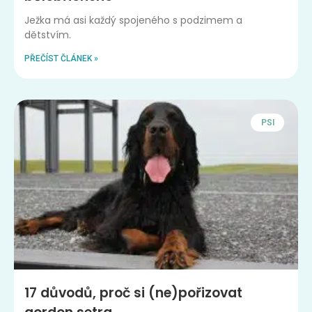
Ježka má asi každý spojeného s podzimem a
dětstvím.
PŘEČÍST ČLÁNEK »
PSI
17 důvodů, proč si (ne)pořizovat