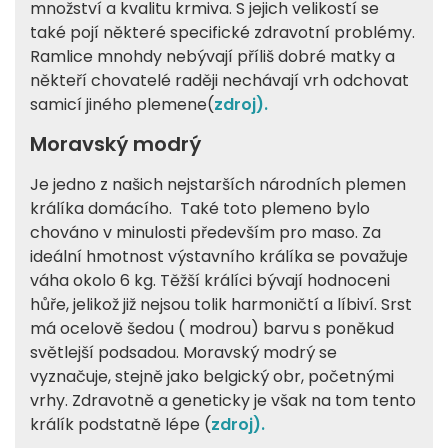
množství a kvalitu krmiva. S jejich velikostí se
také pojí některé specifické zdravotní problémy.
Ramlice mnohdy nebývají příliš dobré matky a
někteří chovatelé raději nechávají vrh odchovat
samicí jiného plemene(
zdroj).
Moravský modrý
Je jedno z našich nejstarších národních plemen
králíka domácího. Také toto plemeno bylo
chováno v minulosti především pro maso. Za
ideální hmotnost výstavního králíka se považuje
váha okolo 6 kg. Těžší králíci bývají hodnoceni
hůře, jelikož již nejsou tolik harmoničtí a líbiví. Srst
má ocelově šedou ( modrou) barvu s poněkud
světlejší podsadou. Moravský modrý se
vyznačuje, stejně jako belgický obr, početnými
vrhy. Zdravotně a geneticky je však na tom tento
králík podstatně lépe (
zdroj).