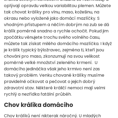
oplývají opravdu velkou variabilitou plemen. Můžete
tak chovat králíky pro vlnu, maso, kožešinu, na
okrasu nebo vyloženě jako domácí mazlíčky. S
vhodným přístupem a něčím dobrým na zub se dá
králík poměrně snadno a rychle ochočit. Pokud jim
zpočátku věnujete trochu svého volného času,
můžete tak získat milého domácího mazlíčka. I když
je králík typický býložravec, zejména ti, kteří jsou
chováni pro maso, zkonzumují na svou velikost
poměrně velké množství zeleného krmení. U
domácího jedináčka však jeho krmivo není zas
takový problém. Venku chované králíky musíme
pravidelně očkovat a pečovat o jejich dobrý
zdravotní stav. Některé králičí nemoci mají velmi
rychlý a nezřídka fatální průběh.
Chov králíka domácího
Chov králíků není nikterak náročný. U mladých