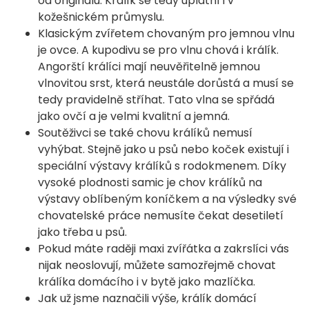
od originálu. Králík se tedy uplatní i v
kožešnickém průmyslu.
Klasickým zvířetem chovaným pro jemnou vlnu
je ovce. A kupodivu se pro vlnu chová i králík.
Angorští králíci mají neuvěřitelně jemnou
vlnovitou srst, která neustále dorůstá a musí se
tedy pravidelně stříhat. Tato vlna se spřádá
jako ovčí a je velmi kvalitní a jemná.
Soutěživci se také chovu králíků nemusí
vyhýbat. Stejně jako u psů nebo koček existují i
speciální výstavy králíků s rodokmenem. Díky
vysoké plodnosti samic je chov králíků na
výstavy oblíbeným koníčkem a na výsledky své
chovatelské práce nemusíte čekat desetiletí
jako třeba u psů.
Pokud máte raději maxi zvířátka a zakrslíci vás
nijak neoslovují, můžete samozřejmě chovat
králíka domácího i v bytě jako mazlíčka.
Jak už jsme naznačili výše, králík domácí