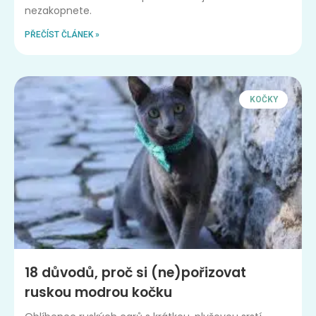
nezakopnete.
PŘEČÍST ČLÁNEK »
KOČKY
18 důvodů, proč si (ne)pořizovat
ruskou modrou kočku