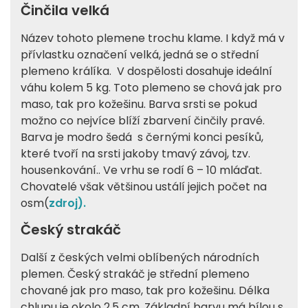
Činčila velká
Název tohoto plemene trochu klame. I když má v
přívlastku označení velká, jedná se o střední
plemeno králíka. V dospělosti dosahuje ideální
váhu kolem 5 kg. Toto plemeno se chová jak pro
maso, tak pro kožešinu. Barva srsti se pokud
možno co nejvíce blíží zbarvení činčily pravé.
Barva je modro šedá s černými konci pesíků,
které tvoří na srsti jakoby tmavý závoj, tzv.
housenkování.. Ve vrhu se rodí 6 – 10 mláďat.
Chovatelé však většinou ustálí jejich počet na
osm(
zdroj).
Český strakáč
Další z českých velmi oblíbených národních
plemen. Český strakáč je střední plemeno
chované jak pro maso, tak pro kožešinu. Délka
chlupu je okolo 2,5 cm. Základní barvu má bílou s