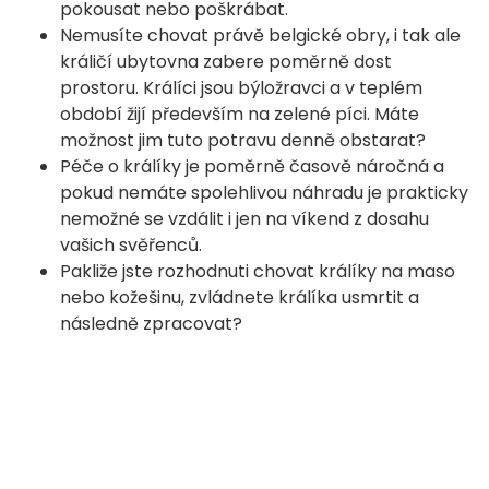
pokousat nebo poškrábat.
Nemusíte chovat právě belgické obry, i tak ale
králičí ubytovna zabere poměrně dost
prostoru. Králíci jsou býložravci a v teplém
období žijí především na zelené píci. Máte
možnost jim tuto potravu denně obstarat?
Péče o králíky je poměrně časově náročná a
pokud nemáte spolehlivou náhradu je prakticky
nemožné se vzdálit i jen na víkend z dosahu
vašich svěřenců.
Pakliže jste rozhodnuti chovat králíky na maso
nebo kožešinu, zvládnete králíka usmrtit a
následně zpracovat?