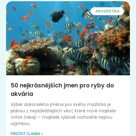
AKVARISTIKA
50 nejkrásnějších jmen pro ryby do
akvária
Výběr dokonalého jména pro svého mazlíčka je
jednou z nejdůležitějších věcí, které nové majitele
zvířat čekají — majitelé rybiček rozhodně nejsou
výjimkou.
PŘEČÍST ČLÁNEK »