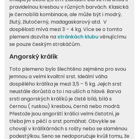
pravidelnou kresbou v různých barvách. Klasická
je černobílá kombinace, ale může být i modrý,
žlutý, žlutočerný, madagaskarový atd. V
dospělosti mívá mezi 3 – 4 kg. Více se o tomto
plemeni dozvíte na
stránkách klubu
věnujícímu
se pouze českým strakáčům.
Angorský králík
Toto plemeno bylo šlechtěno zejména pro svou
jemnou a velmi kvalitní srst. Ideální váha
dospělého králíka je mezi 3,5 – 5 kg. Jejich srst
neustále dorůstá a to i na uších a hlavě. Barva
srsti angorských králíků je čistě bílá, bílá s
černou ( ruskou) kresbou, černá nebo modrá.
Přestože jsou angorští králíci velmi čistotní, je
třeba jim s péčí o srst pomáhat. Obvykle se
chovají v králíkárnách s rošty nebo se slaměnou
podestýlkou. Seno se nedoporučuje kvůli tomu, že