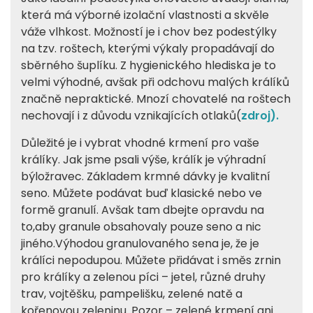
která má výborné izolační vlastnosti a skvěle
váže vlhkost. Možností je i chov bez podestýlky
na tzv. roštech, kterými výkaly propadávají do
sběrného šuplíku. Z hygienického hlediska je to
velmi výhodné, avšak při odchovu malých králíků
značně nepraktické. Mnozí chovatelé na roštech
nechovají i z důvodu vznikajících otlaků(
zdroj).
Důležité je i vybrat vhodné krmení pro vaše
králíky. Jak jsme psali výše, králík je výhradní
býložravec. Základem krmné dávky je kvalitní
seno. Můžete podávat buď klasické nebo ve
formě granulí. Avšak tam dbejte opravdu na
to,aby granule obsahovaly pouze seno a nic
jiného.Výhodou granulovaného sena je, že je
králíci nepodupou. Můžete přidávat i směs zrnin
pro králíky a zelenou píci – jetel, různé druhy
trav, vojtěšku, pampelišku, zelené natě a
kořenovou zeleninu. Pozor – zelené krmení ani