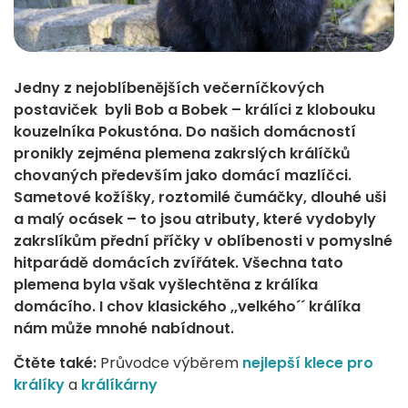
Jedny z nejoblíbenějších večerníčkových
postaviček byli Bob a Bobek – králíci z klobouku
kouzelníka Pokustóna. Do našich domácností
pronikly zejména plemena zakrslých králíčků
chovaných především jako domácí mazlíčci.
Sametové kožíšky, roztomilé čumáčky, dlouhé uši
a malý ocásek – to jsou atributy, které vydobyly
zakrslíkům přední příčky v oblíbenosti v pomyslné
hitparádě domácích zvířátek. Všechna tato
plemena byla však vyšlechtěna z králíka
domácího. I chov klasického ,,velkého´´ králíka
nám může mnohé nabídnout.
Čtěte také:
Průvodce výběrem
nejlepší klece pro
králíky
a
králíkárny