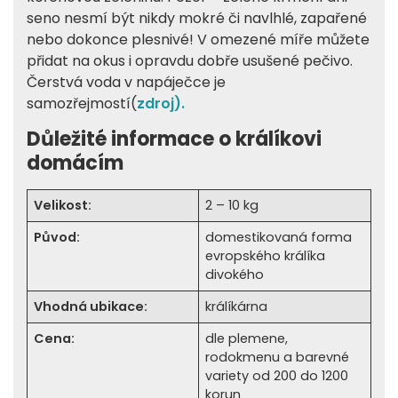
seno nesmí být nikdy mokré či navlhlé, zapařené
nebo dokonce plesnivé! V omezené míře můžete
přidat na okus i opravdu dobře usušené pečivo.
Čerstvá voda v napáječce je
samozřejmostí(
zdroj).
Důležité informace o králíkovi
domácím
Velikost:
2 – 10 kg
Původ:
domestikovaná forma
evropského králíka
divokého
Vhodná ubikace:
králíkárna
Cena:
dle plemene,
rodokmenu a barevné
variety od 200 do 1200
korun