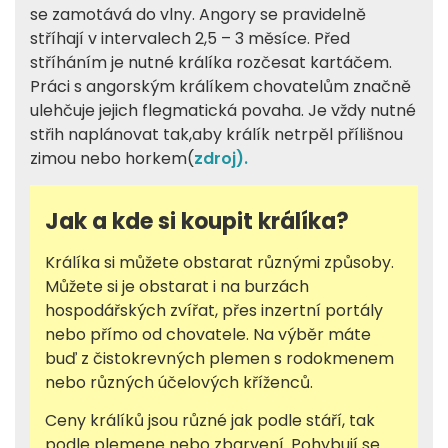
se zamotává do vlny. Angory se pravidelně
stříhají v intervalech 2,5 – 3 měsíce. Před
stříháním je nutné králíka rozčesat kartáčem.
Práci s angorským králíkem chovatelům značně
ulehčuje jejich flegmatická povaha. Je vždy nutné
střih naplánovat tak,aby králík netrpěl přílišnou
zimou nebo horkem(
zdroj).
Jak a kde si koupit králíka?
Králíka si můžete obstarat různými způsoby.
Můžete si je obstarat i na burzách
hospodářských zvířat, přes inzertní portály
nebo přímo od chovatele. Na výběr máte
buď z čistokrevných plemen s rodokmenem
nebo různých účelových kříženců.
Ceny králíků jsou různé jak podle stáří, tak
podle plemene nebo zbarvení. Pohybují se