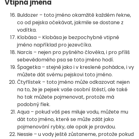
Vtipná jména
Buldozer – toto jméno okamžitě každém řekne,
co od pejska očekávat, jakmile se dostane z
vodítka.
Klobása – Klobása je bezpochybně vtipné
jméno například pro jezevčíka.
Narcis – nejen pro pyšného člověka, i pro příliš
sebevědomého psa se toto jméno hodí.
Špagetka – stejně jako i v kreslené pohádce, i vy
můžete dát svému pejskovi toto jméno.
Čtyřlístek – toto jméno může odkazovat nejen
na to, že je pejsek vaše osobní štěstí, ale také
ho tak můžete pojmenovat, protože má
podobný flek.
Aqua – pokud váš pes miluje vodu, můžete mu
dát toto jméno, které se může zdát jako
pojmenování rybky, ale opak je pravdou.
Nessie – u vody ještě zůstaneme, protože pokud