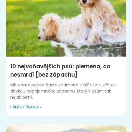
10 nejvoňavějších psů: plemena, co
nesmrdí [bez zápachu]
Mít doma pejska často znamená smířit se s určitou
dávkou nepříjemného zápachu, který k psům tak
nějak patří.
PŘEČÍST ČLÁNEK »