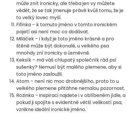
může znít ironicky, ale třeba jen vy můžete
vědět, že se tak jmenuje právě kvůli tomu, že je
to velký lovec myší.
Fifinka – k tomuto jméno v tomto ironickém
pojetí asi není moc co dodávat.
Miláček – i když je toto jméno krásné a pro
štěně může být dokonalé, u velkého psa
mnohdy zní ironicky a úsměvně.
Keksík – má váš chlupatý společník rád psí
sušenky? Nemusí být malého plemene, aby si
toto jméno zasloužil.
Atom – není nic moc drobnějšího, proto to u
velkého plemene přitáhne nemalou pozornost.
Rozinka – inspiraci najdete i v oblíbeném jídle, a
pokud ji spojíte s evidentně větší velikostí psa,
vznikne ideální ironické jméno.