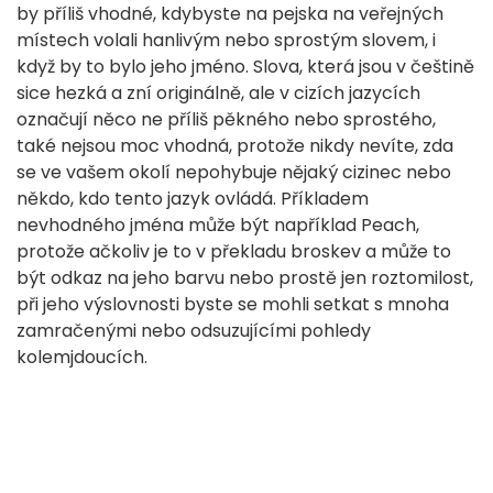
by příliš vhodné, kdybyste na pejska na veřejných
místech volali hanlivým nebo sprostým slovem, i
když by to bylo jeho jméno. Slova, která jsou v češtině
sice hezká a zní originálně, ale v cizích jazycích
označují něco ne příliš pěkného nebo sprostého,
také nejsou moc vhodná, protože nikdy nevíte, zda
se ve vašem okolí nepohybuje nějaký cizinec nebo
někdo, kdo tento jazyk ovládá. Příkladem
nevhodného jména může být například Peach,
protože ačkoliv je to v překladu broskev a může to
být odkaz na jeho barvu nebo prostě jen roztomilost,
při jeho výslovnosti byste se mohli setkat s mnoha
zamračenými nebo odsuzujícími pohledy
kolemjdoucích.