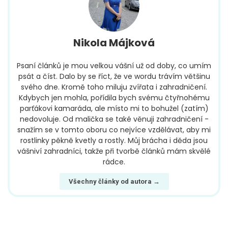
Nikola Májková
Psaní článků je mou velkou vášní už od doby, co umím
psát a číst. Dalo by se říct, že ve wordu trávím většinu
svého dne. Kromě toho miluju zvířata i zahradničení.
Kdybych jen mohla, pořídila bych svému čtyřnohému
parťákovi kamaráda, ale místo mi to bohužel (zatím)
nedovoluje. Od malička se také věnuji zahradničení -
snažím se v tomto oboru co nejvíce vzdělávat, aby mi
rostlinky pěkně kvetly a rostly. Můj brácha i děda jsou
vášniví zahradníci, takže při tvorbě článků mám skvělé
rádce.
Všechny články od autora →