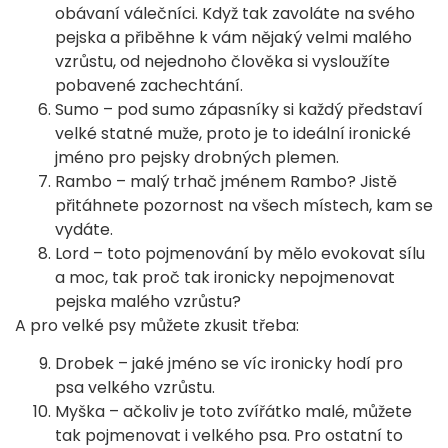
obávaní válečníci. Když tak zavoláte na svého
pejska a přiběhne k vám nějaký velmi malého
vzrůstu, od nejednoho člověka si vysloužíte
pobavené zachechtání.
Sumo – pod sumo zápasníky si každý představí
velké statné muže, proto je to ideální ironické
jméno pro pejsky drobných plemen.
Rambo – malý trhač jménem Rambo? Jistě
přitáhnete pozornost na všech místech, kam se
vydáte.
Lord – toto pojmenování by mělo evokovat sílu
a moc, tak proč tak ironicky nepojmenovat
pejska malého vzrůstu?
A pro velké psy můžete zkusit třeba:
Drobek – jaké jméno se víc ironicky hodí pro
psa velkého vzrůstu.
Myška – ačkoliv je toto zvířátko malé, můžete
tak pojmenovat i velkého psa. Pro ostatní to