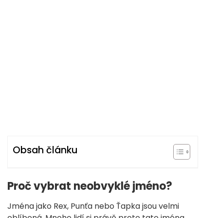
Obsah článku
Proč vybrat neobvyklé jméno?
Jména jako Rex, Punťa nebo Ťapka jsou velmi
oblíbená. Mnoho lidí si právě proto tato jména