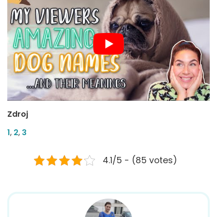
Zdroj
1
,
2
,
3
4.1/5 - (85 votes)