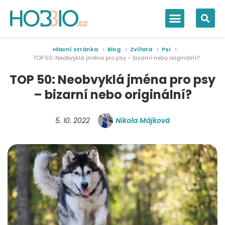
Hlavní stránka
Blog
Zvířata
Psi
TOP 50: Neobvyklá jména pro psy – bizarní nebo originální?
TOP 50: Neobvyklá jména pro psy
– bizarní nebo originální?
5. 10. 2022
Nikola Májková