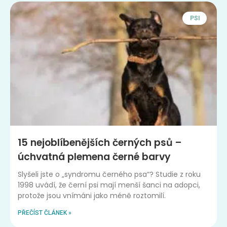
PSI
15 nejoblíbenějších černých psů –
úchvatná plemena černé barvy
Slyšeli jste o „syndromu černého psa“? Studie z roku
1998 uvádí, že černí psi mají menší šanci na adopci,
protože jsou vnímáni jako méně roztomilí.
PŘEČÍST ČLÁNEK »