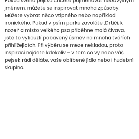
Pokud svého pejska chcete pojmenovat neobvyklým
jménem, můžete se inspirovat mnoha způsoby.
Můžete vybrat něco vtipného nebo například
ironického. Pokud v psím parku zavoláte ‚Drtiči, k
noze!‘ a místo velkého psa přiběhne malá čivava,
jistě to vykouzlí pobavený úsměv na mnoha tvářích
přihlížejících. Při výběru se meze nekladou, proto
inspiraci najdete kdekoliv – v tom co vy nebo váš
pejsek rádi děláte, vaše oblíbené jídlo nebo i hudební
skupina.