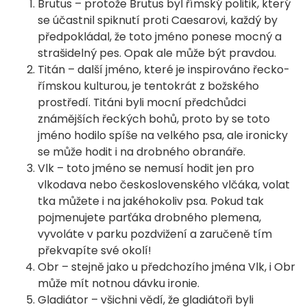
Brutus – protože Brutus byl římský politik, který
se účastnil spiknutí proti Caesarovi, každý by
předpokládal, že toto jméno ponese mocný a
strašidelný pes. Opak ale může být pravdou.
Titán – další jméno, které je inspirováno řecko-
římskou kulturou, je tentokrát z božského
prostředí. Titáni byli mocní předchůdci
známějších řeckých bohů, proto by se toto
jméno hodilo spíše na velkého psa, ale ironicky
se může hodit i na drobného obranáře.
Vlk – toto jméno se nemusí hodit jen pro
vlkodava nebo československého vlčáka, volat
tka můžete i na jakéhokoliv psa. Pokud tak
pojmenujete parťáka drobného plemena,
vyvoláte v parku pozdvižení a zaručeně tím
překvapíte své okolí!
Obr – stejně jako u předchozího jména Vlk, i Obr
může mít notnou dávku ironie.
Gladiátor – všichni vědí, že gladiátoři byli