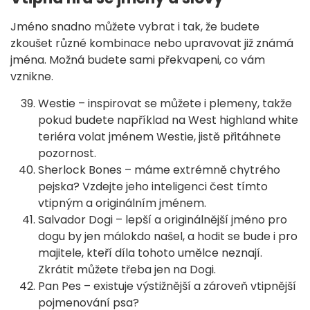
Jméno snadno můžete vybrat i tak, že budete
zkoušet různé kombinace nebo upravovat již známá
jména. Možná budete sami překvapeni, co vám
vznikne.
Westie – inspirovat se můžete i plemeny, takže
pokud budete například na West highland white
teriéra volat jménem Westie, jistě přitáhnete
pozornost.
Sherlock Bones – máme extrémně chytrého
pejska? Vzdejte jeho inteligenci čest tímto
vtipným a originálním jménem.
Salvador Dogi – lepší a originálnější jméno pro
dogu by jen málokdo našel, a hodit se bude i pro
majitele, kteří díla tohoto umělce neznají.
Zkrátit můžete třeba jen na Dogi.
Pan Pes – existuje výstižnější a zároveň vtipnější
pojmenování psa?