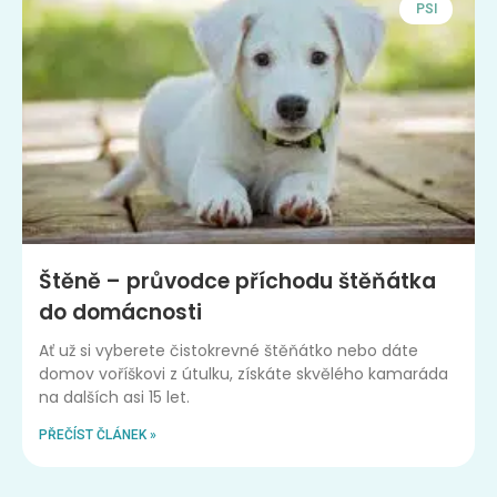
PSI
Štěně – průvodce příchodu štěňátka
do domácnosti
Ať už si vyberete čistokrevné štěňátko nebo dáte
domov voříškovi z útulku, získáte skvělého kamaráda
na dalších asi 15 let.
PŘEČÍST ČLÁNEK »