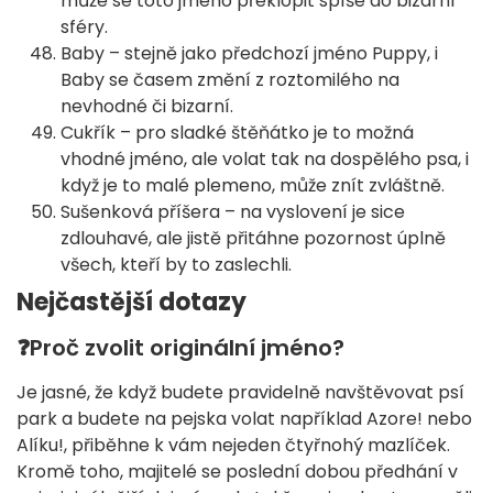
může se toto jméno překlopit spíše do bizarní
sféry.
Baby – stejně jako předchozí jméno Puppy, i
Baby se časem změní z roztomilého na
nevhodné či bizarní.
Cukřík – pro sladké štěňátko je to možná
vhodné jméno, ale volat tak na dospělého psa, i
když je to malé plemeno, může znít zvláštně.
Sušenková příšera – na vyslovení je sice
zdlouhavé, ale jistě přitáhne pozornost úplně
všech, kteří by to zaslechli.
Nejčastější dotazy
❓
Proč zvolit originální jméno?
Je jasné, že když budete pravidelně navštěvovat psí
park a budete na pejska volat například Azore! nebo
Alíku!, přiběhne k vám nejeden čtyřnohý mazlíček.
Kromě toho, majitelé se poslední dobou předhání v