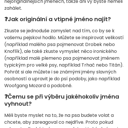
nejoriginálnějších jménech, takže ani vy byste neměli
zahálet.
❓
Jak originální a vtipné jméno najít?
Zkuste se jednoduše zamyslet nad tím, co by se k
vašemu pejskovi hodilo. Můžete se inspirovat velikostí
(například malého psa pojmenovat Drobek nebo
Knoflík), ale také zkuste vymyslet něco ironického
(například malé plemeno psa pojmenovat jménem
typickým pro velké psy, například Trhač nebo Titán).
Pohrát si ale můžete i se známými jmény slavných
osobností a upravit je do psí podoby, jako například
Woofgang Mozard a podobně.
❓
Čemu se při výběru jakéhokoliv jména
vyhnout?
Měli byste myslet na to, že na psa budete volat a
chcete, aby zareagoval co nejdříve. Proto pokud