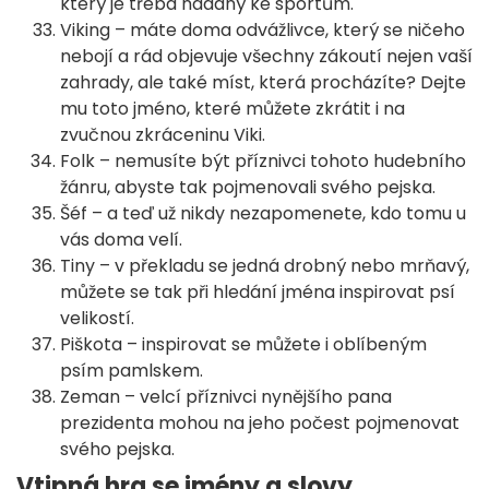
který je třeba nadaný ke sportům.
Viking – máte doma odvážlivce, který se ničeho
nebojí a rád objevuje všechny zákoutí nejen vaší
zahrady, ale také míst, která procházíte? Dejte
mu toto jméno, které můžete zkrátit i na
zvučnou zkráceninu Viki.
Folk – nemusíte být příznivci tohoto hudebního
žánru, abyste tak pojmenovali svého pejska.
Šéf – a teď už nikdy nezapomenete, kdo tomu u
vás doma velí.
Tiny – v překladu se jedná drobný nebo mrňavý,
můžete se tak při hledání jména inspirovat psí
velikostí.
Piškota – inspirovat se můžete i oblíbeným
psím pamlskem.
Zeman – velcí příznivci nynějšího pana
prezidenta mohou na jeho počest pojmenovat
svého pejska.
Vtipná hra se jmény a slovy