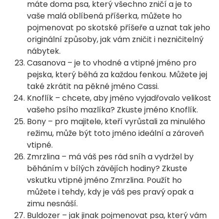
máte doma psa, který všechno zničí a je to
vaše malá oblíbená příšerka, můžete ho
pojmenovat po skotské příšeře a uznat tak jeho
originální způsoby, jak vám zničit i nezničitelný
nábytek.
Casanova – je to vhodné a vtipné jméno pro
pejska, který běhá za každou fenkou. Můžete jej
také zkrátit na pěkné jméno Cassi.
Knoflík – chcete, aby jméno vyjadřovalo velikost
vašeho psího mazlíka? Zkuste jméno Knoflík.
Bony – pro majitele, kteří vyrůstali za minulého
režimu, může být toto jméno ideální a zároveň
vtipné.
Zmrzlina – má váš pes rád sníh a vydržel by
běháním v bílých závějích hodiny? Zkuste
vskutku vtipné jméno Zmrzlina. Použít ho
můžete i tehdy, kdy je váš pes pravý opak a
zimu nesnáší.
Buldozer – jak jinak pojmenovat psa, který vám