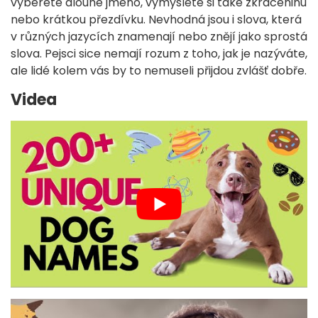
vyberete dlouhé jméno, vymyslete si také zkráceninu
nebo krátkou přezdívku. Nevhodná jsou i slova, která
v různých jazycích znamenají nebo znějí jako sprostá
slova. Pejsci sice nemají rozum z toho, jak je nazýváte,
ale lidé kolem vás by to nemuseli přijdou zvlášť dobře.
Videa