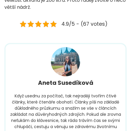
velikost akvária je 200 litrů. Proto raději zvolte o něco
větší nádrž.
4.9/5 - (67 votes)
Aneta Susedíková
Když usednu za počítač, tak nejraději tvořím čtivé
články, které čtenáře obohatí. Články píši na základě
důkladného průzkumu a snažím se vše v článcích
zakládat na důvěryhodných zdrojích. Pokud ale zrovna
neťukám do klávesnice, tak ráda trávím čas se svými
chlupáči, cestuju a věnuju se zdravému životnímu