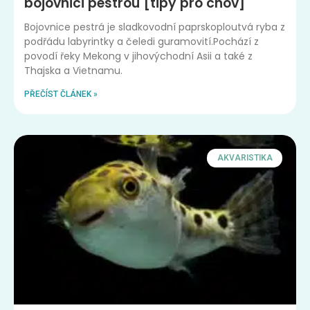
bojovnici pestrou [tipy pro chov]
Bojovnice pestrá je sladkovodní paprskoploutvá ryba z
podřádu labyrintky a čeledi guramovití.Pochází z
povodí řeky Mekong v jihovýchodní Asii a také z
Thajska a Vietnamu.
PŘEČÍST ČLÁNEK »
AKVARISTIKA