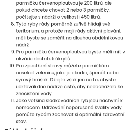
parmičku červenoploutvou je 200 litrů, ale
pokud chcete chovat 2 nebo 3 parmičky,
počítejte s nádrží o velikosti 450 litrů.
Tyto ryby rády poměrně zuřivě hlídají své
teritorium, a protože mají rády aktivní plavání,
měli byste se zaměřit na dlouhou obdélníkovou
nádrž.
Pro parmičku červenoploutvou byste měli mít v
akváriu dostatek úkrytů.
Pro zpestření stravy můžete parmičkám
nasekat zeleninu, jako je okurka, špenát nebo
syrový hrášek. Dbejte však jen na to, abyste
udržovali dno nádrže čisté, aby nedocházelo ke
znečištění vody.
Jako většina sladkovodních ryb jsou náchylní k
nemocem. Udržování neporušené kvality vody
pomůže rybám zachovat si optimální zdravotní
stav.