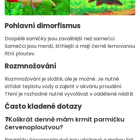
Pohlavní dimorfismus
Dospělé samičky jsou zavalitější než samečci.
Samečci jsou menší, štíhlejší a mají černě lemovanou
řitní ploutev.
Rozmnožování
Rozmnožování je složité, ale je možné. Je nutné
střídat teplotu vody a zajistit v akváriu proudění.
Tření je rozhodně nutné vyvolávat v oddělené nádrži.
Často kladené dotazy
❓Kolikrát denně mám krmit parmičku
červenoploutvou?
Parmičky červenoploutvé jsou všežravé a mohou jíst