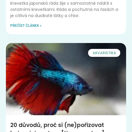
Krevetka japonská ráda žije v samostatné nádrži s
ostatními krevetkami. Ráda si pochutná na řasách a
je citlivá na dusíkaté látky a chlor.
PŘEČÍST ČLÁNEK »
AKVARISTIKA
20 důvodů, proč si (ne)pořizovat