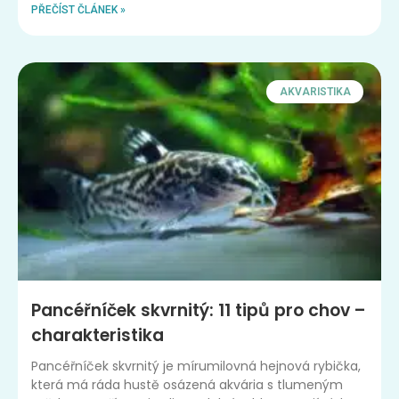
PŘEČÍST ČLÁNEK »
AKVARISTIKA
Pancéřníček skvrnitý: 11 tipů pro chov –
charakteristika
Pancéřníček skvrnitý je mírumilovná hejnová rybička,
která má ráda hustě osázená akvária s tlumeným