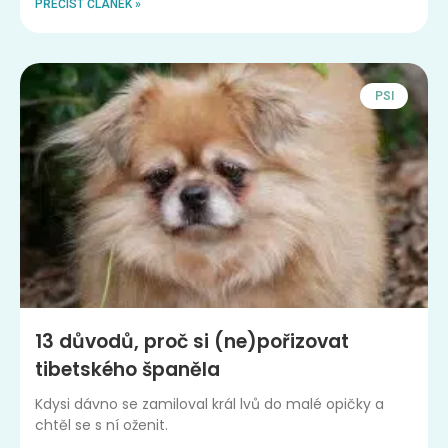
PŘEČÍST ČLÁNEK »
PSI
13 důvodů, proč si (ne)pořizovat
tibetského španěla
Kdysi dávno se zamiloval král lvů do malé opičky a
chtěl se s ní oženit.