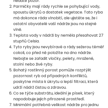
nedáte pozor.
Parmičky mají rády rychle se pohybující vody,
spoustu úkrytů a dostatek vegetace. Tato ryba
má dokonce ráda vlnobití, ale ujistěte se, že i
ostatní obyvatelé vaší nádrže jsou na stejné
vlně.
Teplota vody v nádrži by neměla přesahovat 27
stupňů Celsia.
Tyto ryby jsou nevybíravé a rády sežerou téměř
cokoli, co před ně položíte na dno nádrže.
Nebojte se zařadit vločky, pelety, mražené,
stolní nebo živé ryby.
Bohatý rostlinný porost pomůže rozptýlit
pozornost ryb od případných konfliktů,
poskytne místa k úkrytu a lepší filtraci, která
udrží nádrž čistou a zdravou.
Co se týče substrátu, ideální je písek, který
napodobuje jejich přirozené prostředí.
Minimální potřebná velikost nádrže pro jednu