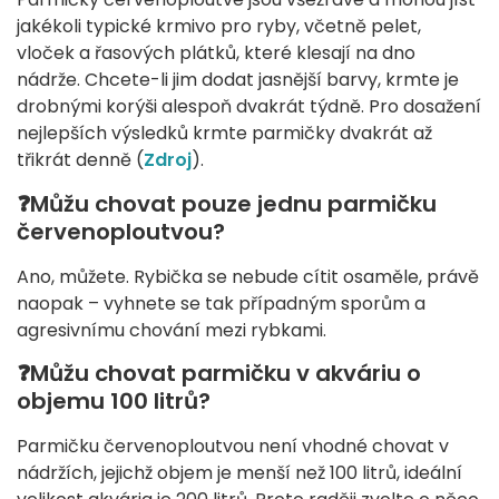
jakékoli typické krmivo pro ryby, včetně pelet,
vloček a řasových plátků, které klesají na dno
nádrže. Chcete-li jim dodat jasnější barvy, krmte je
drobnými korýši alespoň dvakrát týdně. Pro dosažení
nejlepších výsledků krmte parmičky dvakrát až
třikrát denně (
Zdroj
).
❓Můžu chovat pouze jednu parmičku
červenoploutvou?
Ano, můžete. Rybička se nebude cítit osaměle, právě
naopak – vyhnete se tak případným sporům a
agresivnímu chování mezi rybkami.
❓Můžu chovat parmičku v akváriu o
objemu 100 litrů?
Parmičku červenoploutvou není vhodné chovat v
nádržích, jejichž objem je menší než 100 litrů, ideální