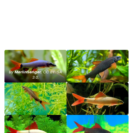
By
MerlinSenger
, CC BY-SA
3.0,