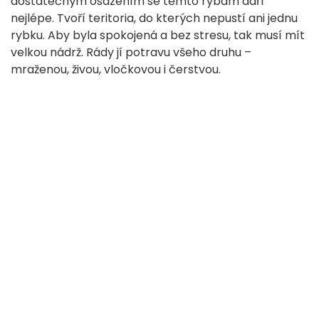
dostatečným osázením se těmto rybám daří
nejlépe. Tvoří teritoria, do kterých nepustí ani jednu
rybku. Aby byla spokojená a bez stresu, tak musí mít
velkou nádrž. Rády jí potravu všeho druhu –
mraženou, živou, vločkovou i čerstvou.