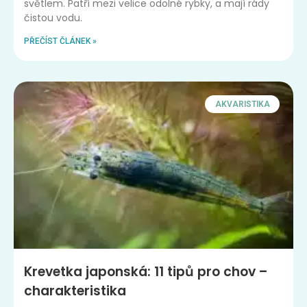
světlem. Patří mezi velice odolné rybky, a mají rády
čistou vodu.
PŘEČÍST ČLÁNEK »
AKVARISTIKA
Krevetka japonská: 11 tipů pro chov –
charakteristika