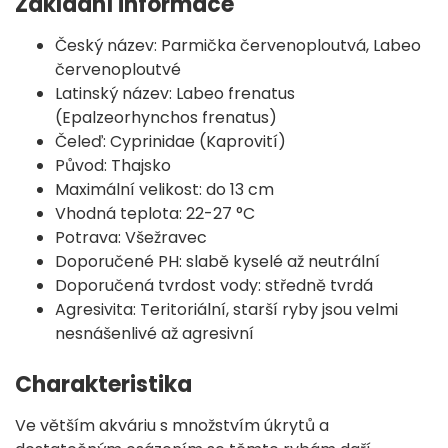
Základní informace
Český název: Parmička červenoploutvá, Labeo
červenoploutvé
Latinský název: Labeo frenatus
(Epalzeorhynchos frenatus)
Čeleď: Cyprinidae (Kaprovití)
Původ: Thajsko
Maximální velikost: do 13 cm
Vhodná teplota: 22-27 °C
Potrava: Všežravec
Doporučené PH: slabě kyselé až neutrální
Doporučená tvrdost vody: středně tvrdá
Agresivita: Teritoriální, starší ryby jsou velmi
nesnášenlivé až agresivní
Charakteristika
Ve větším akváriu s množstvím úkrytů a