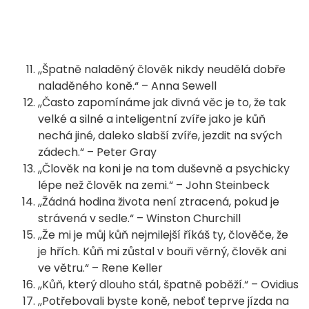
,,Špatně naladěný člověk nikdy neudělá dobře
naladěného koně.“ – Anna Sewell
,,Často zapomínáme jak divná věc je to, že tak
velké a silné a inteligentní zvíře jako je kůň
nechá jiné, daleko slabší zvíře, jezdit na svých
zádech.“ – Peter Gray
,,Člověk na koni je na tom duševně a psychicky
lépe než člověk na zemi.“ – John Steinbeck
,,Žádná hodina života není ztracená, pokud je
strávená v sedle.“ – Winston Churchill
,,Že mi je můj kůň nejmilejší říkáš ty, člověče, že
je hřích. Kůň mi zůstal v bouři věrný, člověk ani
ve větru.“ – Rene Keller
,,Kůň, který dlouho stál, špatně poběží.“ – Ovidius
,,Potřebovali byste koně, neboť teprve jízda na