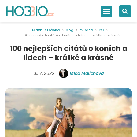
Hlavní stránka
Blog
Zvířata
Psi
100 nejlepších citátů o koních a lidech – krátké a krásné
100 nejlepších citátů o koních a
lidech – krátké a krásné
31. 7. 2022
Míša Malichová