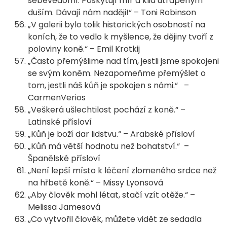
sebevědomí. Poskytují mír a klid utrápeným
duším. Dávají nám naději!“ – Toni Robinson
„V galerii bylo tolik historických osobností na
koních, že to vedlo k myšlence, že dějiny tvoří z
poloviny koně.“ – Emil Krotkij
„Často přemýšlime nad tím, jestli jsme spokojeni
se svým koněm. Nezapomeňme přemýšlet o
tom, jestli náš kůň je spokojen s námi.“ –
CarmenVerios
„Veškerá ušlechtilost pochází z koně.“ –
Latinské přísloví
„Kůň je boží dar lidstvu.“ – Arabské přísloví
„Kůň má větší hodnotu než bohatství.“ –
Španělské přísloví
,,Není lepší místo k léčení zlomeného srdce než
na hřbetě koně.“ – Missy Lyonsová
,,Aby člověk mohl létat, stačí vzít otěže.“ –
Melissa Jamesová
,,Co vytvořil člověk, můžete vidět ze sedadla