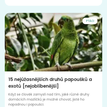
PTÁCI
15 nejúžasnějších druhů papoušků a
exotů [nejoblíbenější]
Když se člověk zamyslí nad tím, jaké různé druhy
domácích mazlíčků je možné chovat, jistě ho
napadnou i papoušci.