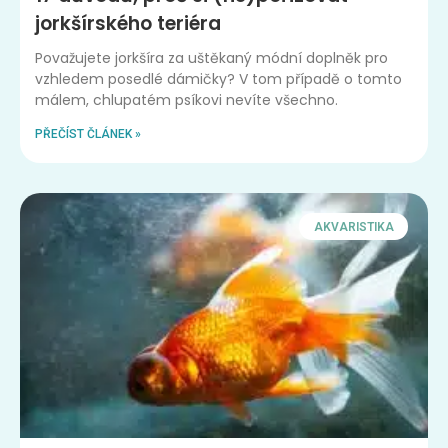
jorkšírského teriéra
Považujete jorkšíra za uštěkaný módní doplněk pro
vzhledem posedlé dámičky? V tom případě o tomto
málem, chlupatém psíkovi nevíte všechno.
PŘEČÍST ČLÁNEK »
AKVARISTIKA