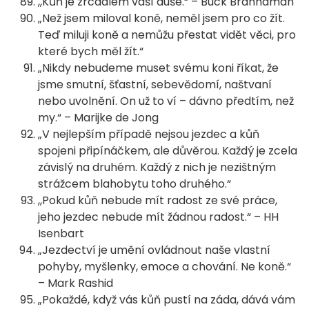
,,Kůň je zrcadlem vaší duše.“ – Buck Brannaman
„Než jsem miloval koně, neměl jsem pro co žít.
Teď miluji koně a nemůžu přestat vidět věci, pro
které bych měl žít.“
„Nikdy nebudeme muset svému koni říkat, že
jsme smutní, šťastní, sebevědomí, naštvaní
nebo uvolnění. On už to ví – dávno předtím, než
my.“ – Marijke de Jong
„V nejlepším případě nejsou jezdec a kůň
spojeni připínáčkem, ale důvěrou. Každý je zcela
závislý na druhém. Každý z nich je nezištným
strážcem blahobytu toho druhého.“
,,Pokud kůň nebude mít radost ze své práce,
jeho jezdec nebude mít žádnou radost.“ – HH
Isenbart
„Jezdectví je umění ovládnout naše vlastní
pohyby, myšlenky, emoce a chování. Ne koně.“
– Mark Rashid
„Pokaždé, když vás kůň pustí na záda, dává vám