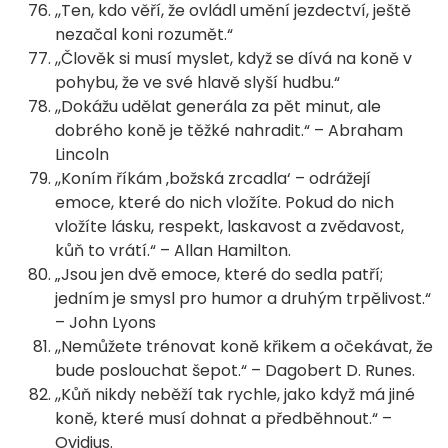
,,Ten, kdo věří, že ovládl umění jezdectví, ještě
nezačal koni rozumět.“
,,Člověk si musí myslet, když se dívá na koně v
pohybu, že ve své hlavě slyší hudbu.“
,,Dokážu udělat generála za pět minut, ale
dobrého koně je těžké nahradit.“ – Abraham
Lincoln
,,Koním říkám ‚božská zrcadla‘ – odrážejí
emoce, které do nich vložíte. Pokud do nich
vložíte lásku, respekt, laskavost a zvědavost,
kůň to vrátí.“ – Allan Hamilton.
„Jsou jen dvě emoce, které do sedla patří;
jedním je smysl pro humor a druhým trpělivost.“
– John Lyons
,,Nemůžete trénovat koně křikem a očekávat, že
bude poslouchat šepot.“ – Dagobert D. Runes.
,,Kůň nikdy neběží tak rychle, jako když má jiné
koně, které musí dohnat a předběhnout.“ –
Ovidius.