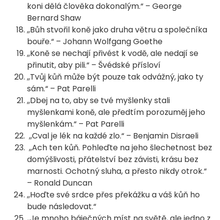
koni dělá člověka dokonalým.“ – George
Bernard Shaw
,,Bůh stvořil koně jako druha větru a společníka
bouře.“ – Johann Wolfgang Goethe
,,Koně se nechají přivést k vodě, ale nedají se
přinutit, aby pili.“ – Švédské přísloví
,,Tvůj kůň může být pouze tak odvážný, jako ty
sám.“ – Pat Parelli
,,Dbej na to, aby se tvé myšlenky stali
myšlenkami koně, ale předtím porozuměj jeho
myšlenkám.“ – Pat Parelli
,,Cval je lék na každé zlo.“ – Benjamin Disraeli
,,Ach ten kůň. Pohleďte na jeho šlechetnost bez
domýšlivosti, přátelství bez závisti, krásu bez
marnosti. Ochotný sluha, a přesto nikdy otrok.“
– Ronald Duncan
,,Hoďte své srdce přes překážku a váš kůň ho
bude následovat.“
,,Je mnoho báječných míst na světě, ale jedno z