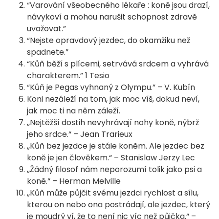
“Varování všeobecného lékaře : koně jsou drazí,
návykoví a mohou narušit schopnost zdravě
uvažovat.”
“Nejste opravdový jezdec, do okamžiku než
spadnete.”
“Kůň běží s plícemi, setrvává srdcem a vyhrává
charakterem.” 1 Tesio
“Kůň je Pegas vyhnaný z Olympu.” – V. Kubín
Koni nezáleží na tom, jak moc víš, dokud neví,
jak moc ti na něm záleží.
,,Nejtěžší dostih nevyhrávají nohy koně, nýbrž
jeho srdce.“ – Jean Trarieux
,,Kůň bez jezdce je stále koněm. Ale jezdec bez
koně je jen člověkem.“ – Stanislaw Jerzy Lec
,,Žádný filosof nám neporozumí tolik jako psi a
koně.“ – Herman Melville
,,Kůň může půjčit svému jezdci rychlost a sílu,
kterou on nebo ona postrádají, ale jezdec, který
je moudrý ví, že to není nic víc než půjčka.“ –