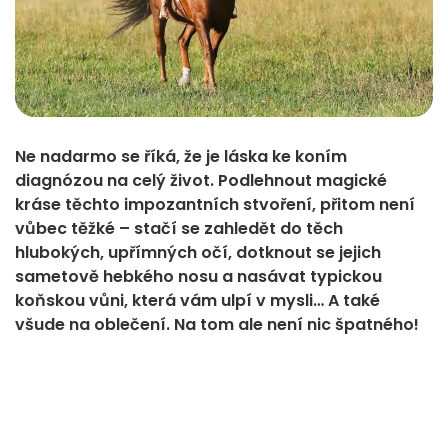
Ne nadarmo se říká, že je láska ke koním
diagnózou na celý život. Podlehnout magické
kráse těchto impozantních stvoření, přitom není
vůbec těžké – stačí se zahledět do těch
hlubokých, upřímných očí, dotknout se jejich
sametově hebkého nosu a nasávat typickou
koňskou vůni, která vám ulpí v mysli… A také
všude na oblečení. Na tom ale není nic špatného!