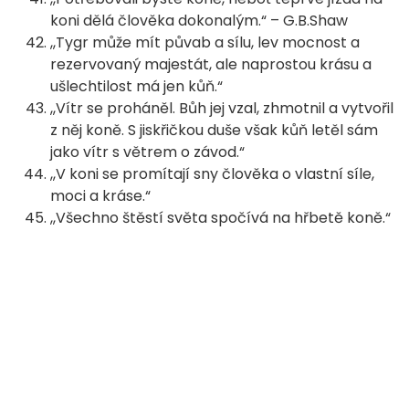
koni dělá člověka dokonalým.“ – G.B.Shaw
,,Tygr může mít půvab a sílu, lev mocnost a
rezervovaný majestát, ale naprostou krásu a
ušlechtilost má jen kůň.“
,,Vítr se proháněl. Bůh jej vzal, zhmotnil a vytvořil
z něj koně. S jiskřičkou duše však kůň letěl sám
jako vítr s větrem o závod.“
,,V koni se promítají sny člověka o vlastní síle,
moci a kráse.“
,,Všechno štěstí světa spočívá na hřbetě koně.“