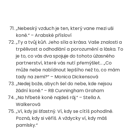
,,Nebeský vzduch je ten, který vane mezi uši
koně.“ – Arabské přísloví
,,Ty a tvůj kůň. Jeho síla a krása. Vaše znalosti a
trpělivost a odhodlání a porozumění a láska. To
je to, co vás dva spojuje do tohoto úžasného
partnerství, které vás nutí přemýšlet… „Co
může nebe nabídnout lepšího než to, co mám
tady na zemi?“ – Monica Dickensová
,,Nedej bože, abych šel do nebe, kde nejsou
žádní koně.“ – RB Cunningham Graham
„Na hřbetě koně najdeš ráj.“ – Stella A.
Walkerová
,,Ví, kdy jsi šťastný. Ví, kdy se cítíš pohodlně.
Pozná, kdy si věříš. A vždycky ví, kdy máš
pamlsky.“