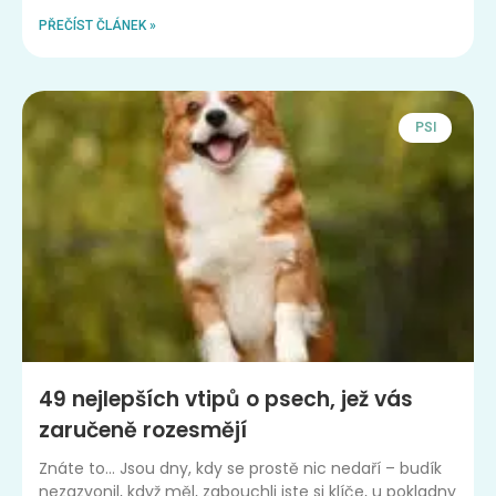
PŘEČÍST ČLÁNEK »
PSI
49 nejlepších vtipů o psech, jež vás
zaručeně rozesmějí
Znáte to… Jsou dny, kdy se prostě nic nedaří – budík
nezazvonil, když měl, zabouchli jste si klíče, u pokladny