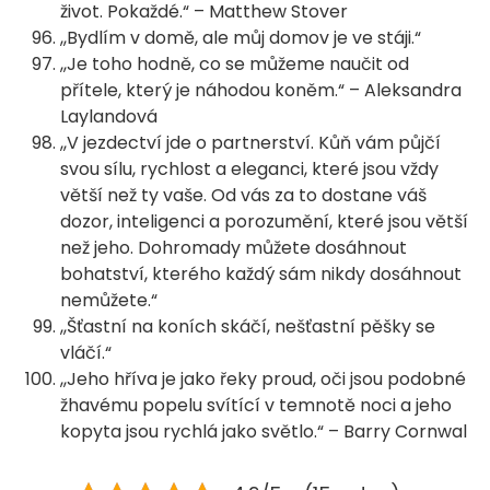
život. Pokaždé.“ – Matthew Stover
,,Bydlím v domě, ale můj domov je ve stáji.“
,,Je toho hodně, co se můžeme naučit od
přítele, který je náhodou koněm.“ – Aleksandra
Laylandová
,,V jezdectví jde o partnerství. Kůň vám půjčí
svou sílu, rychlost a eleganci, které jsou vždy
větší než ty vaše. Od vás za to dostane váš
dozor, inteligenci a porozumění, které jsou větší
než jeho. Dohromady můžete dosáhnout
bohatství, kterého každý sám nikdy dosáhnout
nemůžete.“
,,Šťastní na koních skáčí, nešťastní pěšky se
vláčí.“
,,Jeho hříva je jako řeky proud, oči jsou podobné
žhavému popelu svítící v temnotě noci a jeho
kopyta jsou rychlá jako světlo.“ – Barry Cornwal