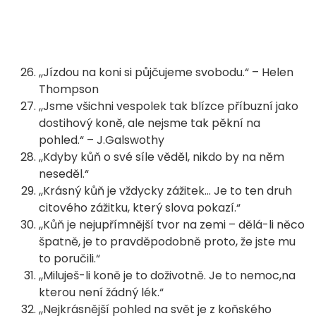
,,Jízdou na koni si půjčujeme svobodu.“ – Helen
Thompson
,,Jsme všichni vespolek tak blízce příbuzní jako
dostihový koně, ale nejsme tak pěkní na
pohled.“ – J.Galswothy
,,Kdyby kůň o své síle věděl, nikdo by na něm
neseděl.“
,,Krásný kůň je vždycky zážitek… Je to ten druh
citového zážitku, který slova pokazí.“
,,Kůň je nejupřímnější tvor na zemi – dělá-li něco
špatně, je to pravděpodobně proto, že jste mu
to poručili.“
,,Miluješ-li koně je to doživotně. Je to nemoc,na
kterou není žádný lék.“
,,Nejkrásnější pohled na svět je z koňského