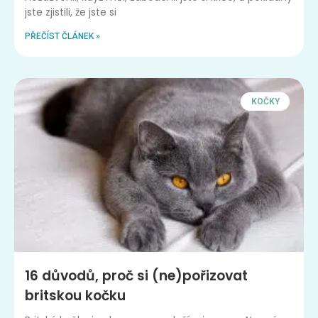
jste zjistili, že jste si
PŘEČÍST ČLÁNEK »
KOČKY
16 důvodů, proč si (ne)pořizovat
britskou kočku