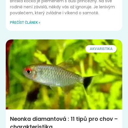
Britská kočka je plemenem s duší princezny. Na své
rodině není závislá, někdy vás až ignoruje. Je lenivým
povalečem, který zvládne i víkend o samotě.
PŘEČÍST ČLÁNEK »
AKVARISTIKA
Neonka diamantová : 11 tipů pro chov –
charakteristika