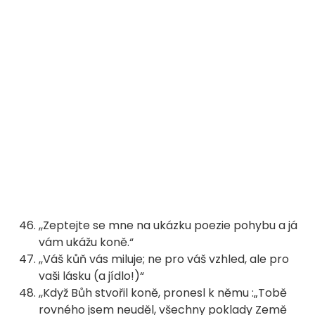
,,Zeptejte se mne na ukázku poezie pohybu a já
vám ukážu koně.“
,,Váš kůň vás miluje; ne pro váš vzhled, ale pro
vaši lásku (a jídlo!)“
,,Když Bůh stvořil koně, pronesl k němu :„Tobě
rovného jsem neuděl, všechny poklady Země