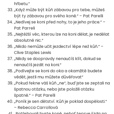
hřbetu.“
,,Když může být kůň zábavou pro tebe, můžeš
být ty zábavou pro svého koně.“ – Pat Parelli
,,Nedívej se koni před nohy, to je jeho práce.“ –
Pat Parreli
,,Nejtěžší věc, kterou lze na koni dělat, je nedělat
absolutně nic.“
,,Nikdo nemůže učit jezdectví lépe než kůň.“ –
Clive Staples Lewis
,,Nikdy se doopravdy nenaučíš klít, dokud se
nenaučíš jezdit na koni.“
,,Podívejte se koni do oka a okamžitě budete
vědět, jestli mu můžete důvěřovat“
,,Pokud řekne váš kůň „ne“, buď jste se zeptali na
špatnou otázku, nebo jste položili otázku
špatně.“ – Pat Parelli
,,Poník je sen dětství. Kůň je poklad dospělosti.“
– Rebecca Carrollová
,,Potřebovali byste koně, neboť teprve jízda na