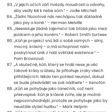
,,V jejich očích září hvězdy moudrosti a odvahy,
aby vedly lidi k nebe sům.“ – Jodie Mitchell
,,Žádní filozofové nás nechápou tak důkladně
jako psy a koně.“ – Herman Melville
,,Neexistuje žádné tajemství tak blízké jako mezi
jezdcem a jeho koněm.“ – Robert Smith Surtees
,,Kůň je projekcí snů lidí o sobě samých – silný,
mocný, krásný – a má schopnost nám
poskytnout únik z naší světské existence.“ –
Pam Brownová
,,A skutečně, kůň, který se hrdě nese, je věc
takové krásy a úžasu, že přitahuje zraky všech
přihlížejících. Nikdo ten pohled neunaví, dokud
se bude předvádět ve své nádheře.“ – Xenofón
,,Kůň se pohybuje jako tanečník, což není
překvapivé. Kůň je krásné zvíře, ale je možná
nejpozoruhodnější, protože se pohybuje, jako by
neustále slyšel hudbu.“ – Mark Helprin