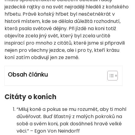
jezdecké rajtky a na svět nejraději hleděli z koňského
hřbetu. Právě koňský hřbet byl nesčetněkrát v
historii místem, kde se dělala důležitá rozhodnutí,
která psala světové dějiny. Při jízdě na koni totiž
objevíte zcela jiný svět, který byl zcela určitě
inspirací pro mnoho z citátů, které jsme si připravili
nejen pro všechny jezdce, ale i pro ty, kteří krásu
koní zatím obdivují jen ze země.
Obsah článku
Citáty o koních
“Miluj koně a pokus se mu rozumět, aby ti mohl
důvěřovat. Buď šťastný z malých pokroků na
sobě a svém koni, pak dosáhneš hravě velké
věci.” – Egon Von Neindorff