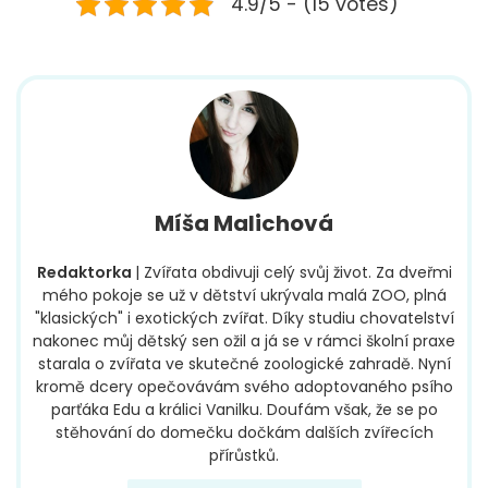
4.9/5 - (15 votes)
Míša Malichová
Redaktorka
| Zvířata obdivuji celý svůj život. Za dveřmi
mého pokoje se už v dětství ukrývala malá ZOO, plná
"klasických" i exotických zvířat. Díky studiu chovatelství
nakonec můj dětský sen ožil a já se v rámci školní praxe
starala o zvířata ve skutečné zoologické zahradě. Nyní
kromě dcery opečovávám svého adoptovaného psího
parťáka Edu a králici Vanilku. Doufám však, že se po
stěhování do domečku dočkám dalších zvířecích
přírůstků.