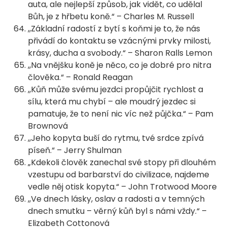
auta, ale nejlepší způsob, jak vidět, co udělal
Bůh, je z hřbetu koně.“ – Charles M. Russell
,,Základní radostí z bytí s koňmi je to, že nás
přivádí do kontaktu se vzácnými prvky milosti,
krásy, ducha a svobody.“ – Sharon Ralls Lemon
,,Na vnějšku koně je něco, co je dobré pro nitra
člověka.“ – Ronald Reagan
,,Kůň může svému jezdci propůjčit rychlost a
sílu, která mu chybí – ale moudrý jezdec si
pamatuje, že to není nic víc než půjčka.“ – Pam
Brownová
,,Jeho kopyta buší do rytmu, tvé srdce zpívá
píseň.“ – Jerry Shulman
„Kdekoli člověk zanechal své stopy při dlouhém
vzestupu od barbarství do civilizace, najdeme
vedle něj otisk kopyta.“ – John Trotwood Moore
,,Ve dnech lásky, oslav a radosti a v temných
dnech smutku – věrný kůň byl s námi vždy.“ –
Elizabeth Cottonová