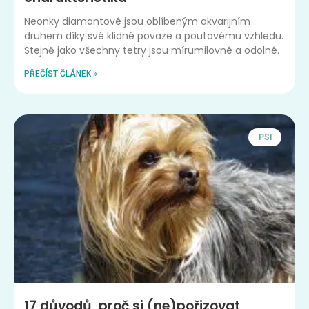
Neonky diamantové jsou oblíbeným akvarijním
druhem díky své klidné povaze a poutavému vzhledu.
Stejně jako všechny tetry jsou mírumilovné a odolné.
PŘEČÍST ČLÁNEK »
PSI
17 důvodů, proč si (ne)pořizovat