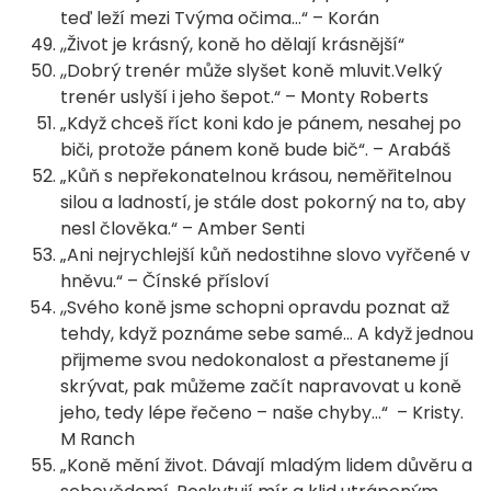
teď leží mezi Tvýma očima…“ – Korán
,,Život je krásný, koně ho dělají krásnější“
,,Dobrý trenér může slyšet koně mluvit.Velký
trenér uslyší i jeho šepot.“ – Monty Roberts
„Když chceš říct koni kdo je pánem, nesahej po
biči, protože pánem koně bude bič“. – Arabáš
„Kůň s nepřekonatelnou krásou, neměřitelnou
silou a ladností, je stále dost pokorný na to, aby
nesl člověka.“ – Amber Senti
„Ani nejrychlejší kůň nedostihne slovo vyřčené v
hněvu.“ – Čínské přísloví
,,Svého koně jsme schopni opravdu poznat až
tehdy, když poznáme sebe samé… A když jednou
přijmeme svou nedokonalost a přestaneme jí
skrývat, pak můžeme začít napravovat u koně
jeho, tedy lépe řečeno – naše chyby…“ – Kristy.
M Ranch
„Koně mění život. Dávají mladým lidem důvěru a