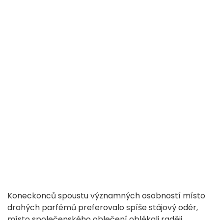
Koneckonců spoustu významných osobností místo
drahých parfémů preferovalo spíše stájový odér,
místo společenského oblečení oblékali raději