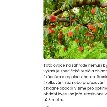
Toto ovoce na zahradě nemusí být
vyžaduje specifická teplá a chla
škůdcům a regulaci chorob. Brosk
školkování, řez nebo prořezávání,
chladné období v zimě pro optimá
období květu na jaře. Broskvoně v
až 3 metru.