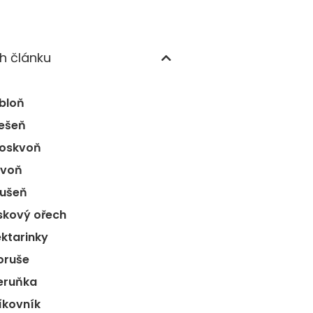
h článku
abloň
řešeň
roskvoň
ivoň
rušeň
ískový ořech
ektarinky
oruše
eruňka
Fíkovník