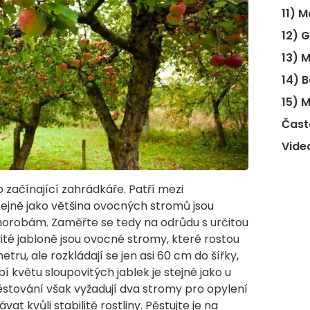
11) 
12) 
13) 
14) 
15) 
Čast
Vide
 začínající zahrádkáře. Patří mezi
tejně jako většina ovocných stromů jsou
robám. Zaměřte se tedy na odrůdu s určitou
té jabloně jsou ovocné stromy, které rostou
tru, ale rozkládají se jen asi 60 cm do šířky,
í květu sloupovitých jablek je stejné jako u
stování však vyžadují dva stromy pro opylení
t kvůli stabilitě rostliny. Pěstujte je na