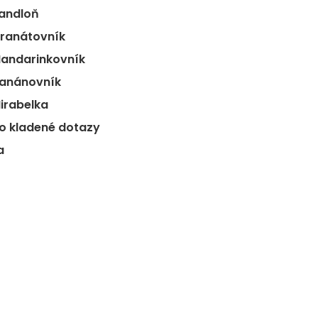
Mandloň
Granátovník
Mandarinkovník
Banánovník
Mirabelka
o kladené dotazy
a