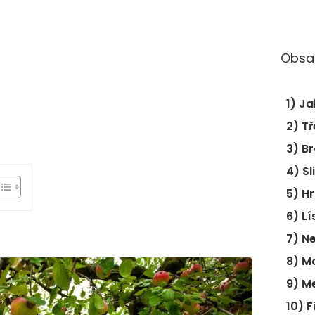
Obsa
1) J
2) T
3) B
4) Sl
5) H
6) L
7) N
8) M
9) M
10) 