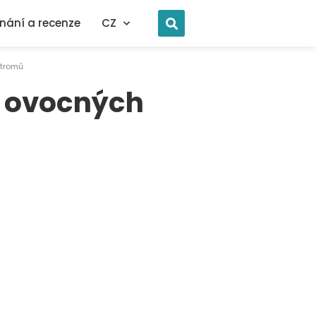
nání a recenze
CZ
stromů
h ovocných