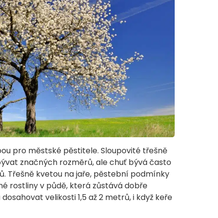
lbou pro městské pěstitele. Sloupovité třešně
ývat značných rozměrů, ale chuť bývá často
omů. Třešně kvetou na jaře, pěstební podmínky
é rostliny v půdě, která zůstává dobře
osahovat velikosti 1,5 až 2 metrů, i když keře