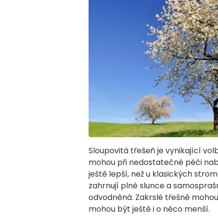
Sloupovitá třešeň je vynikající vo
mohou při nedostatečné péči nab
ještě lepší, než u klasických str
zahrnují plné slunce a samosprašn
odvodněná. Zakrslé třešně mohou d
mohou být ještě i o něco menší.