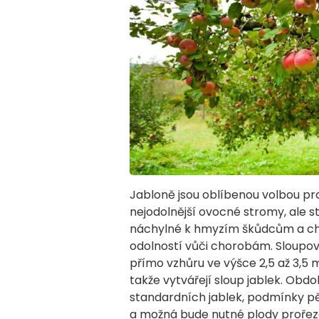
Jabloně jsou oblíbenou volbou pro
nejodolnější ovocné stromy, ale s
náchylné k hmyzím škůdcům a cho
odolností vůči chorobám. Sloupovi
přímo vzhůru ve výšce 2,5 až 3,5 me
takže vytvářejí sloup jablek. Obdob
standardních jablek, podmínky pě
a možná bude nutné plody prořezáva