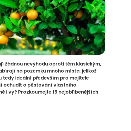
jí žádnou nevýhodu oproti těm klasickým,
zabírají na pozemku mnoho místa, jelikož
u tedy ideální především pro majitele
jí ochudit o pěstování vlastního
ně i vy? Prozkoumejte 15 nejoblíbenějších