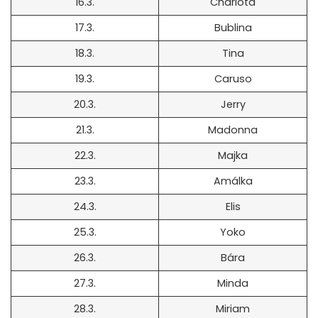
16.3.
Charlota
17.3.
Bublina
18.3.
Tina
19.3.
Caruso
20.3.
Jerry
21.3.
Madonna
22.3.
Majka
23.3.
Amálka
24.3.
Elis
25.3.
Yoko
26.3.
Bára
27.3.
Minda
28.3.
Miriam