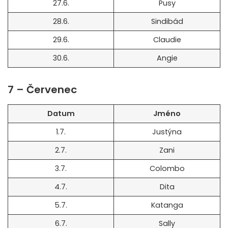
27.6.
Pusy
28.6.
Sindibád
29.6.
Claudie
30.6.
Angie
7 – Červenec
Datum
Jméno
1.7.
Justýna
2.7.
Zani
3.7.
Colombo
4.7.
Dita
5.7.
Katanga
6.7.
Sally