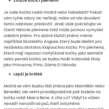
Zvažte kočičí plemeno
Je vaše kočka ruská modrá nebo habešská? Pokud
vám tyhle názvy nic neříkají, máte od nás dovolení
tento odstavec přeskočit. Jinak však pokračujte ve
čtení! Historie plemene totiž může pomoci vymyslet
unikátní jméno. Pro dobré klučičí jméno máme
například Skotského Anguse, který bude ideální pro
nezávislou skotskou klapouchou kočku. Pro plemena,
která mají reputaci rozhýčkané kočky, jako siamská
nebo perská kočka, se budou hodit královské tituly
jako Princezna, Princ, Dáma či Vévoda.
Lepší je krátké
Možná se vám budou líbit jména jako Maxmilián nebo
Benedikt, ale velmi pravděpodobně pak budete na
kočku volat Maxi a Bene. A víte co? Vždyť to vůbec
nevadí! narozdíl od psů, kteří svá jména