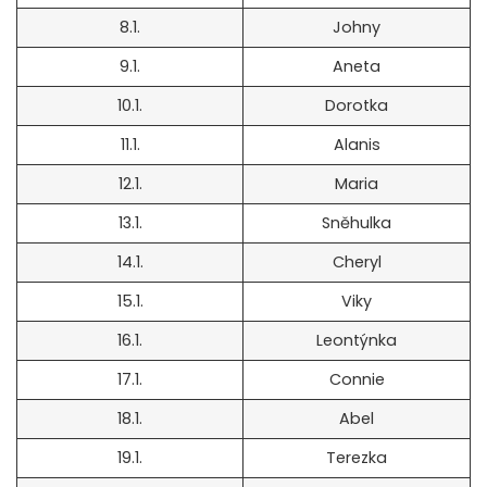
8.1.
Johny
9.1.
Aneta
10.1.
Dorotka
11.1.
Alanis
12.1.
Maria
13.1.
Sněhulka
14.1.
Cheryl
15.1.
Viky
16.1.
Leontýnka
17.1.
Connie
18.1.
Abel
19.1.
Terezka