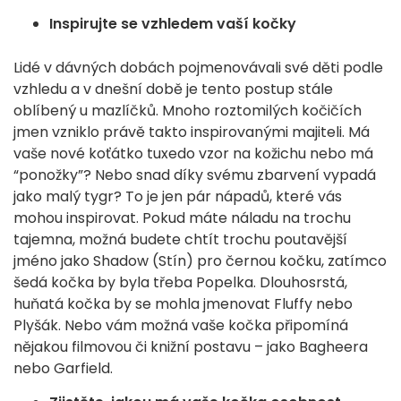
Inspirujte se vzhledem vaší kočky
Lidé v dávných dobách pojmenovávali své děti podle
vzhledu a v dnešní době je tento postup stále
oblíbený u mazlíčků. Mnoho roztomilých kočičích
jmen vzniklo právě takto inspirovanými majiteli. Má
vaše nové koťátko tuxedo vzor na kožichu nebo má
“ponožky”? Nebo snad díky svému zbarvení vypadá
jako malý tygr? To je jen pár nápadů, které vás
mohou inspirovat. Pokud máte náladu na trochu
tajemna, možná budete chtít trochu poutavější
jméno jako Shadow (Stín) pro černou kočku, zatímco
šedá kočka by byla třeba Popelka. Dlouhosrstá,
huňatá kočka by se mohla jmenovat Fluffy nebo
Plyšák. Nebo vám možná vaše kočka připomíná
nějakou filmovou či knižní postavu – jako Bagheera
nebo Garfield.