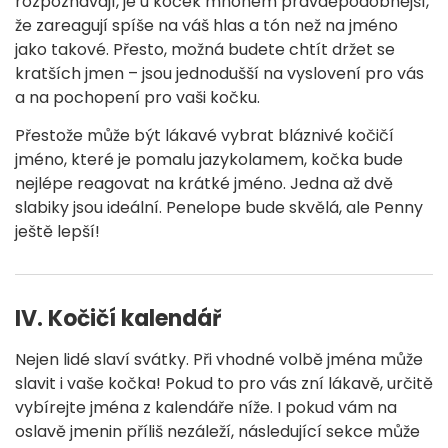
rozpoznávají, je u koček mnohem pravděpodobnější,
že zareagují spíše na váš hlas a tón než na jméno
jako takové. Přesto, možná budete chtít držet se
kratších jmen – jsou jednodušší na vyslovení pro vás
a na pochopení pro vaši kočku.
Přestože může být lákavé vybrat bláznivé kočičí
jméno, které je pomalu jazykolamem, kočka bude
nejlépe reagovat na krátké jméno. Jedna až dvě
slabiky jsou ideální. Penelope bude skvělá, ale Penny
ještě lepší!
IV. Kočičí kalendář
Nejen lidé slaví svátky. Při vhodné volbě jména může
slavit i vaše kočka! Pokud to pro vás zní lákavě, určitě
vybírejte jména z kalendáře níže. I pokud vám na
oslavě jmenin příliš nezáleží, následující sekce může