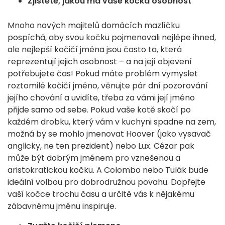
Zjistěte, jakou má vaše kočka osobnost
Mnoho nových majitelů domácích mazlíčku
pospíchá, aby svou kočku pojmenovali nejlépe ihned,
ale nejlepší kočičí jména jsou často ta, která
reprezentují jejich osobnost – a na její objevení
potřebujete čas! Pokud máte problém vymyslet
roztomilé kočičí jméno, věnujte pár dní pozorování
jejího chování a uvidíte, třeba za vámi její jméno
přijde samo od sebe. Pokud vaše kotě skočí po
každém drobku, který vám v kuchyni spadne na zem,
možná by se mohlo jmenovat Hoover (jako vysavač
anglicky, ne ten prezident) nebo Lux. Cézar pak
může být dobrým jménem pro vznešenou a
aristokratickou kočku. A Colombo nebo Tulák bude
ideální volbou pro dobrodružnou povahu. Dopřejte
vaší kočce trochu času a určitě vás k nějakému
zábavnému jménu inspiruje.