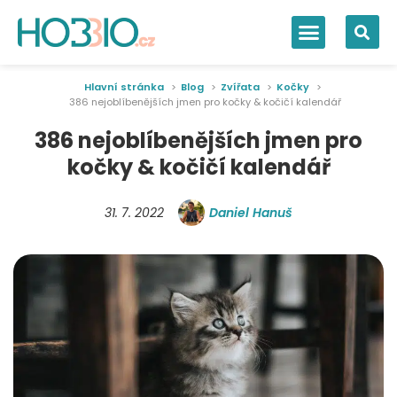
Hlavní stránka
Blog
Zvířata
Kočky
386 nejoblíbenějších jmen pro kočky & kočičí kalendář
386 nejoblíbenějších jmen pro
kočky & kočičí kalendář
31. 7. 2022
Daniel Hanuš