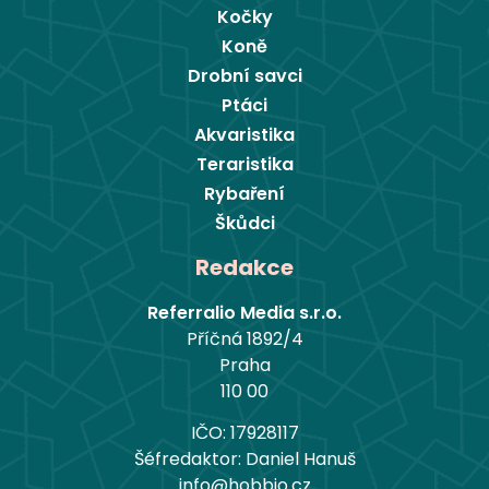
Kočky
Koně
Drobní savci
Ptáci
Akvaristika
Teraristika
Rybaření
Škůdci
Redakce
Referralio Media s.r.o.
Příčná 1892/4
Praha
110 00
IČO: 17928117
Šéfredaktor: Daniel Hanuš
info@hobbio.cz