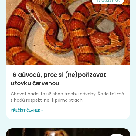
TERARISTIKA
16 důvodů, proč si (ne)pořizovat
užovku červenou
Chovat hada, to už chce trochu odvahy. Řada lidí má
z hadů respekt, ne-li přímo strach.
PŘEČÍST ČLÁNEK »