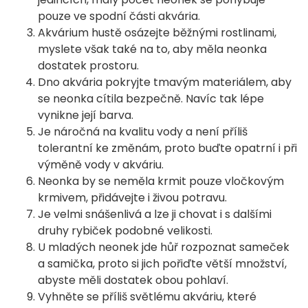
pouze ve spodní části akvária.
Akvárium hustě osázejte běžnými rostlinami,
myslete však také na to, aby měla neonka
dostatek prostoru.
Dno akvária pokryjte tmavým materiálem, aby
se neonka cítila bezpečně. Navíc tak lépe
vynikne její barva.
Je náročná na kvalitu vody a není příliš
tolerantní ke změnám, proto buďte opatrní i při
výměně vody v akváriu.
Neonka by se neměla krmit pouze vločkovým
krmivem, přidávejte i živou potravu.
Je velmi snášenlivá a lze ji chovat i s dalšími
druhy rybiček podobné velikosti.
U mladých neonek jde hůř rozpoznat sameček
a samička, proto si jich pořiďte větší množství,
abyste měli dostatek obou pohlaví.
Vyhněte se příliš světlému akváriu, které