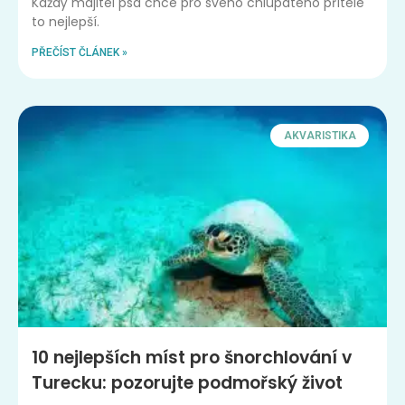
Každý majitel psa chce pro svého chlupatého přítele
to nejlepší.
PŘEČÍST ČLÁNEK »
AKVARISTIKA
10 nejlepších míst pro šnorchlování v
Turecku: pozorujte podmořský život