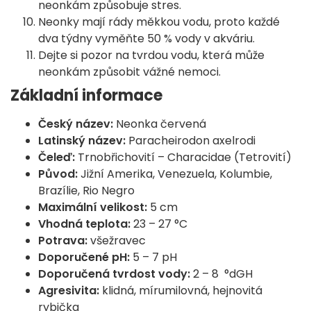
neonkám způsobuje stres.
Neonky mají rády měkkou vodu, proto každé
dva týdny vyměňte 50 % vody v akváriu.
Dejte si pozor na tvrdou vodu, která může
neonkám způsobit vážné nemoci.
Základní informace
Český název:
Neonka červená
Latinský název:
Paracheirodon axelrodi
Čeleď:
Trnobřichovití – Characidae (Tetrovití)
Původ:
Jižní Amerika, Venezuela, Kolumbie,
Brazílie, Rio Negro
Maximální velikost:
5 cm
Vhodná teplota:
23 – 27 °C
Potrava:
všežravec
Doporučené pH:
5 – 7 pH
Doporučená tvrdost vody:
2 – 8 °dGH
Agresivita:
klidná, mírumilovná, hejnovitá
rybička