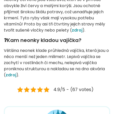
obvykle živí červy a malými korýši. Jsou ochotné
přijímat širokou škálu potravy, což usnadňuje jejich
krmení. Tyto ryby však mají vysokou potřebu
vitamínů! Proto by asi tři čtvrtiny jejich stravy měly
tvořit sušené vločky nebo pelety (
zdroj
).
❓Kam neonky kladou vajíčka?
Většina neonek klade průhledná vajíčka, která jsou o
něco menší než jeden milimetr. Lepivá vajíčka se
zachytí v rostlinách či mechu, nelepivá vajíčka
proniknou strukturou a nakladou se na dno akvária
(
zdroj
).
4.9/5 - (67 votes)