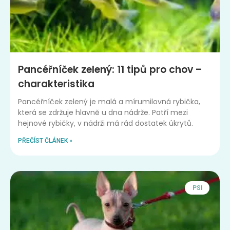
Pancéřníček zelený: 11 tipů pro chov –
charakteristika
Pancéřníček zelený je malá a mírumilovná rybička,
která se zdržuje hlavně u dna nádrže. Patří mezi
hejnové rybičky, v nádrži má rád dostatek úkrytů.
PŘEČÍST ČLÁNEK »
PSI