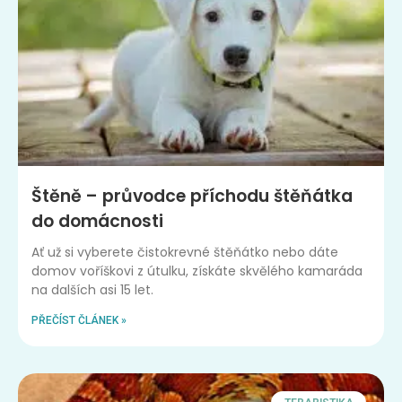
Štěně – průvodce příchodu štěňátka
do domácnosti
Ať už si vyberete čistokrevné štěňátko nebo dáte
domov voříškovi z útulku, získáte skvělého kamaráda
na dalších asi 15 let.
PŘEČÍST ČLÁNEK »