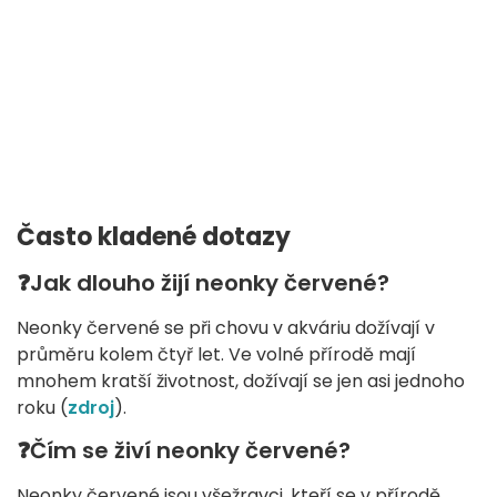
Často kladené dotazy
❓Jak dlouho žijí neonky červené?
Neonky červené se při chovu v akváriu dožívají v
průměru kolem čtyř let. Ve volné přírodě mají
mnohem kratší životnost, dožívají se jen asi jednoho
roku (
zdroj
).
❓Čím se živí neonky červené?
Neonky červené jsou všežravci, kteří se v přírodě