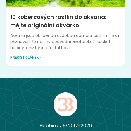
10 kobercových rostlin do akvária:
mějte originální akvárko!
Akvária jsou oblíbenou ozdobou domácností – mnozí
přiznávají, že na líný podvodní život dokáží koukat
hodiny, aniž by je přestal bavit.
PŘEČÍST ČLÁNEK »
Hobbio.cz © 2017-2026