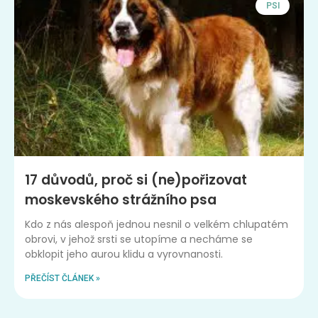
PSI
17 důvodů, proč si (ne)pořizovat
moskevského strážního psa
Kdo z nás alespoň jednou nesnil o velkém chlupatém
obrovi, v jehož srsti se utopíme a necháme se
obklopit jeho aurou klidu a vyrovnanosti.
PŘEČÍST ČLÁNEK »