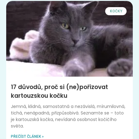
KOČKY
17 důvodů, proč si (ne)pořizovat
kartouzskou kočku
Jemná, klidná, samostatná a nezávislá, mírumilovná,
tichá, nenápadná, přizpůsobivá. Seznamte se – toto
je kartouzská kočka, nevídaná osobnost kočičího
světa.
PŘEČÍST ČLÁNEK »