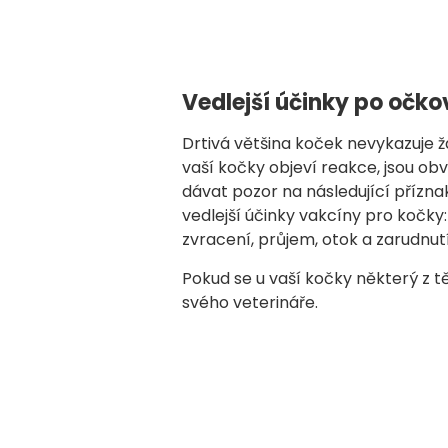
Vedlejší účinky po očko
Drtivá většina koček nevykazuje ž
vaší kočky objeví reakce, jsou ob
dávat pozor na následující přízn
vedlejší účinky vakcíny pro kočky: H
zvracení, průjem, otok a zarudnutí
Pokud se u vaší kočky některý z t
svého veterináře.