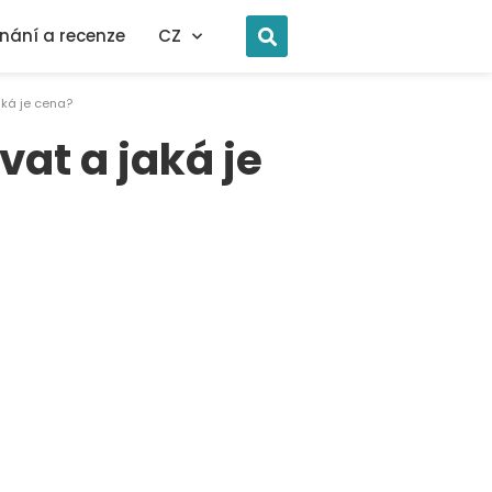
nání a recenze
CZ
aká je cena?
at a jaká je