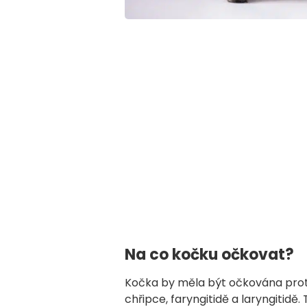
Na co kočku očkovat?
Kočka by měla být očkována prot
chřipce, faryngitidě a laryngitidě