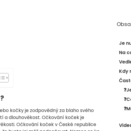
Obsa
Je n
Na c
Vedl
Čast
t?
❓C
nebo kočky je zodpovědný za blaho svého
stí a dlouhověkost. Očkování koček je
věkosti. Očkování koček v České republice
Vide