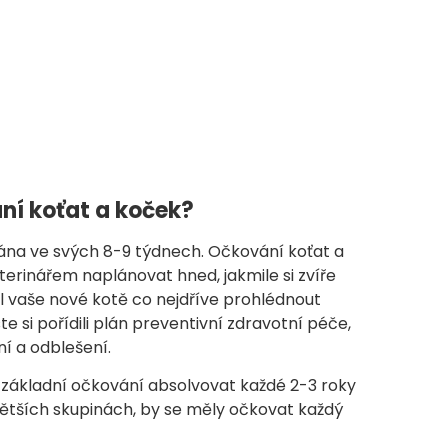
ní koťat a koček?
na ve svých 8-9 týdnech. Očkování koťat a
erinářem naplánovat hned, jakmile si zvíře
l vaše nové kotě co nejdříve prohlédnout
ste si pořídili plán preventivní zdravotní péče,
ní a odblešení.
y základní očkování absolvovat každé 2-3 roky
 větších skupinách, by se měly očkovat každý