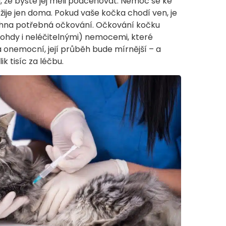
 že byste jej měli podceňovat. Nemoc se ke
žije jen doma. Pokud vaše kočka chodí ven, je
chna potřebná očkování. Očkování kočku
hdy i neléčitelnými) nemocemi, které
 onemocní, její průběh bude mírnější – a
ik tisíc za léčbu.