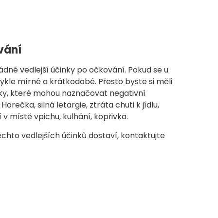
vání
ádné vedlejší účinky po očkování. Pokud se u
vykle mírné a krátkodobé. Přesto byste si měli
aky, které mohou naznačovat negativní
orečka, silná letargie, ztráta chuti k jídlu,
 v místě vpichu, kulhání, kopřivka.
ěchto vedlejších účinků dostaví, kontaktujte