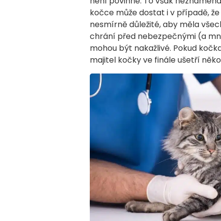
není povinné. To však neznamená,
kočce může dostat i v případě, že 
nesmírně důležité, aby měla vše
chrání před nebezpečnými (a mno
mohou být nakažlivé. Pokud kočka
majitel kočky ve finále ušetří někol