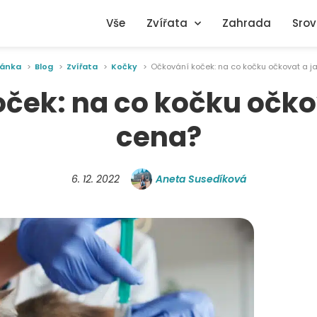
Vše
Zvířata
Zahrada
Srov
ránka
Blog
Zvířata
Kočky
Očkování koček: na co kočku očkovat a j
ček: na co kočku očkov
cena?
6. 12. 2022
Aneta Susedíková