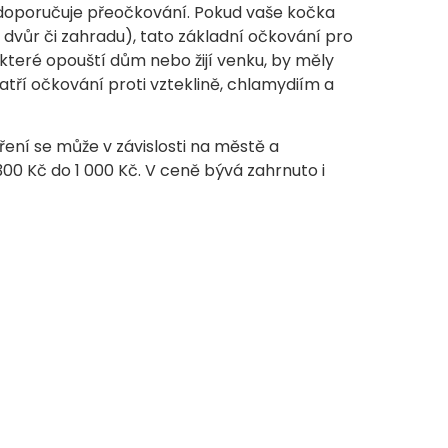
doporučuje přeočkování. Pokud vaše kočka
 dvůr či zahradu), tato základní očkování pro
 které opouští dům nebo žijí venku, by měly
patří očkování proti vzteklině, chlamydiím a
ení se může v závislosti na městě a
300 Kč do 1 000 Kč. V ceně bývá zahrnuto i