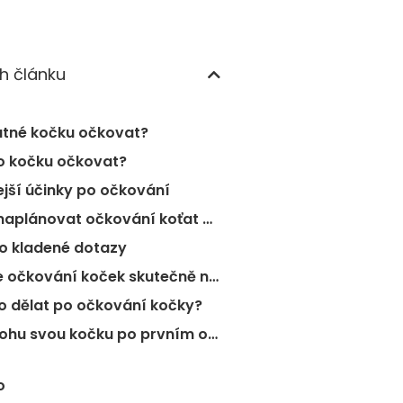
h článku
utné kočku očkovat?
o kočku očkovat?
ejší účinky po očkování
Kdy naplánovat očkování koťat a koček?
o kladené dotazy
❓Je očkování koček skutečně nutné?
o dělat po očkování kočky?
❓Mohu svou kočku po prvním očkování pustit ven?
o