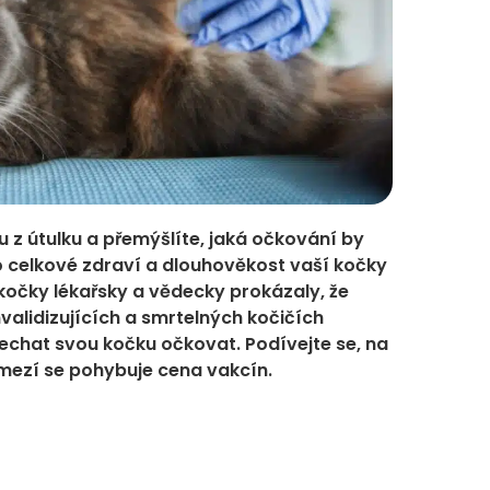
ku z útulku a přemýšlíte, jaká očkování by
celkové zdraví a dlouhověkost vaší kočky
kočky lékařsky a vědecky prokázaly, že
nvalidizujících a smrtelných kočičích
nechat svou kočku očkovat. Podívejte se, na
mezí se pohybuje cena vakcín.