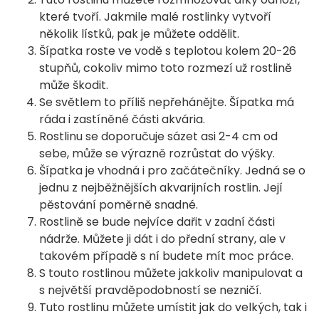
které tvoří. Jakmile malé rostlinky vytvoří
několik lístků, pak je můžete oddělit.
Šípatka roste ve vodě s teplotou kolem 20-26
stupňů, cokoliv mimo toto rozmezí už rostlině
může škodit.
Se světlem to příliš nepřehánějte. Šípatka má
ráda i zastíněné části akvária.
Rostlinu se doporučuje sázet asi 2-4 cm od
sebe, může se výrazně rozrůstat do výšky.
Šípatka je vhodná i pro začátečníky. Jedná se o
jednu z nejběžnějších akvarijních rostlin. Její
pěstování poměrně snadné.
Rostlině se bude nejvíce dařit v zadní části
nádrže. Můžete ji dát i do přední strany, ale v
takovém případě s ní budete mít moc práce.
S touto rostlinou můžete jakkoliv manipulovat a
s největší pravděpodobností se nezničí.
Tuto rostlinu můžete umístit jak do velkých, tak i