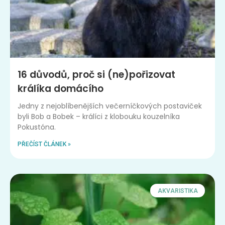
16 důvodů, proč si (ne)pořizovat
králíka domácího
Jedny z nejoblíbenějších večerníčkových postaviček
byli Bob a Bobek – králíci z klobouku kouzelníka
Pokustóna.
PŘEČÍST ČLÁNEK »
AKVARISTIKA