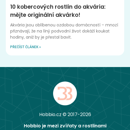
10 kobercových rostlin do akvária:
mějte originální akvárko!
Akvária jsou oblíbenou ozdobou domácností – mnozí
přiznávají, že na líný podvodní život dokáží koukat
hodiny, aniž by je přestal bavit.
PŘEČÍST ČLÁNEK »
Hobbio.cz © 2017-2026
Hobbio je mezi zvířaty a rostlinami