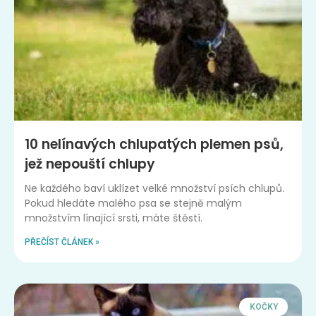
10 nelínavých chlupatých plemen psů,
jež nepouští chlupy
Ne každého baví uklízet velké množství psích chlupů.
Pokud hledáte malého psa se stejně malým
množstvím línající srsti, máte štěstí.
PŘEČÍST ČLÁNEK »
KOČKY