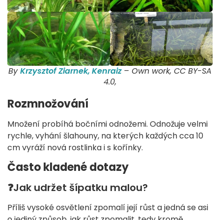
By
Krzysztof Ziarnek, Kenraiz
– Own work, CC BY-SA
4.0,
Rozmnožování
Množení probíhá bočními odnožemi. Odnožuje velmi
rychle, vyhání šlahouny, na kterých každých cca 10
cm vyráží nová rostlinka i s kořínky.
Často kladené dotazy
❓Jak udržet šípatku malou?
Příliš vysoké osvětlení zpomalí její růst a jedná se asi
o jediný způsob, jak růst zpomalit, tedy kromě