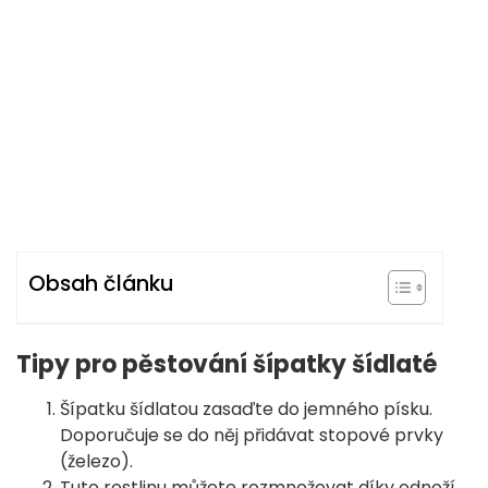
Obsah článku
Tipy pro pěstování šípatky šídlaté
Šípatku šídlatou zasaďte do jemného písku.
Doporučuje se do něj přidávat stopové prvky
(železo).
Tuto rostlinu můžete rozmnožovat díky odnoží,