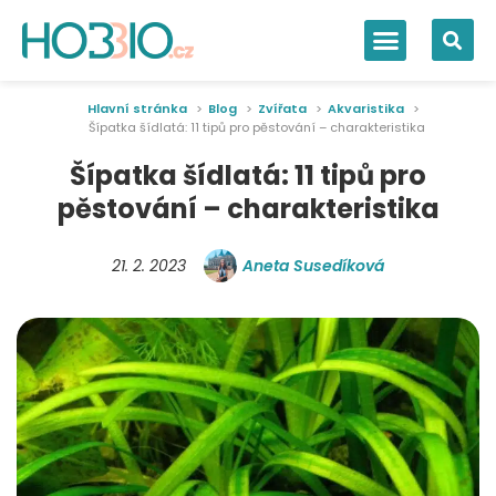
Hlavní stránka
Blog
Zvířata
Akvaristika
Šípatka šídlatá: 11 tipů pro pěstování – charakteristika
Šípatka šídlatá: 11 tipů pro
pěstování – charakteristika
21. 2. 2023
Aneta Susedíková