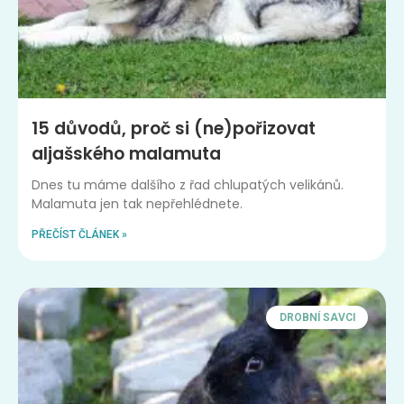
15 důvodů, proč si (ne)pořizovat
aljašského malamuta
Dnes tu máme dalšího z řad chlupatých velikánů.
Malamuta jen tak nepřehlédnete.
PŘEČÍST ČLÁNEK »
DROBNÍ SAVCI