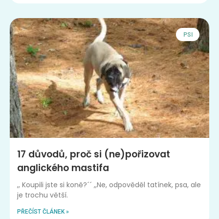
PSI
17 důvodů, proč si (ne)pořizovat
anglického mastifa
,, Koupili jste si koně?´´ ,,Ne, odpověděl tatínek, psa, ale
je trochu větší.
PŘEČÍST ČLÁNEK »