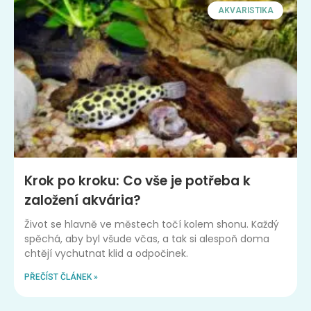
AKVARISTIKA
Krok po kroku: Co vše je potřeba k
založení akvária?
Život se hlavně ve městech točí kolem shonu. Každý
spěchá, aby byl všude včas, a tak si alespoň doma
chtějí vychutnat klid a odpočinek.
PŘEČÍST ČLÁNEK »