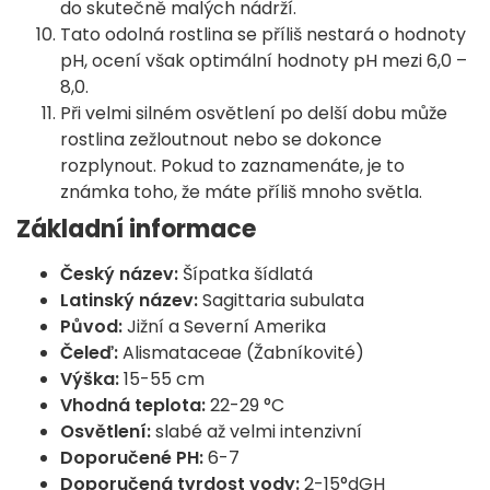
do skutečně malých nádrží.
Tato odolná rostlina se příliš nestará o hodnoty
pH, ocení však optimální hodnoty pH mezi 6,0 –
8,0.
Při velmi silném osvětlení po delší dobu může
rostlina zežloutnout nebo se dokonce
rozplynout. Pokud to zaznamenáte, je to
známka toho, že máte příliš mnoho světla.
Základní informace
Český název:
Šípatka šídlatá
Latinský název:
Sagittaria subulata
Původ:
Jižní a Severní Amerika
Čeleď:
Alismataceae (Žabníkovité)
Výška:
15-55 cm
Vhodná teplota:
22-29 °C
Osvětlení:
slabé až velmi intenzivní
Doporučené PH:
6-7
Doporučená tvrdost vody:
2-15°dGH