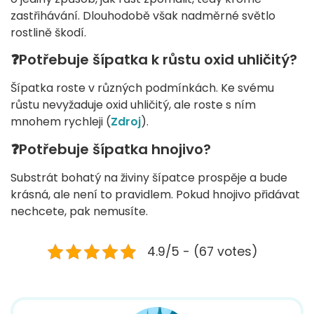
zastřihávání. Dlouhodobě však nadměrné světlo
rostlině škodí.
❓Potřebuje šípatka k růstu oxid uhličitý?
Šípatka roste v různých podmínkách. Ke svému
růstu nevyžaduje oxid uhličitý, ale roste s ním
mnohem rychleji (
Zdroj
).
❓Potřebuje šípatka hnojivo?
Substrát bohatý na živiny šípatce prospěje a bude
krásná, ale není to pravidlem. Pokud hnojivo přidávat
nechcete, pak nemusíte.
4.9/5 - (67 votes)