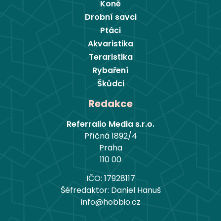
Koně
Drobní savci
Ptáci
Akvaristika
Teraristika
Rybaření
Škůdci
Redakce
Referralio Media s.r.o.
Příčná 1892/4
Praha
110 00
IČO: 17928117
Šéfredaktor: Daniel Hanuš
info@hobbio.cz