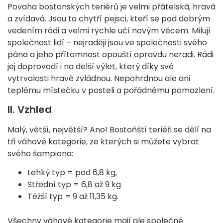
Povaha bostonských teriérů je velmi přátelská, hravá
a zvídavá. Jsou to chytří pejsci, kteří se pod dobrým
vedením rádi a velmi rychle učí novým věcem. Milují
společnost lidí – nejraději jsou ve společnosti svého
pána a jeho přítomnost opouští opravdu neradi. Rádi
jej doprovodí i na delší výlet, který díky své
vytrvalosti hravě zvládnou. Nepohrdnou ale ani
teplému místečku v posteli a pořádnému pomazlení.
II. Vzhled
Malý, větší, největší? Ano! Bostoňští teriéři se dělí na
tři váhové kategorie, ze kterých si můžete vybrat
svého šampiona:
Lehký typ = pod 6,8 kg,
Střední typ = 6,8 až 9 kg
Těžší typ = 9 až 11,35 kg.
Všechny váhové kategorie mají ale společné