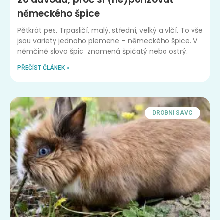
německého špice
Pětkrát pes. Trpasličí, malý, střední, velký a vlčí. To vše
jsou variety jednoho plemene – německého špice. V
němčině slovo špic znamená špičatý nebo ostrý.
PŘEČÍST ČLÁNEK »
DROBNÍ SAVCI