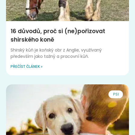
16 důvodů, proč si (ne)pořizovat
shirského koně
Shirský kůň je koňský obr z Anglie, využívaný
především jako tažný a pracovní kůň.
PŘEČÍST ČLÁNEK »
PSI