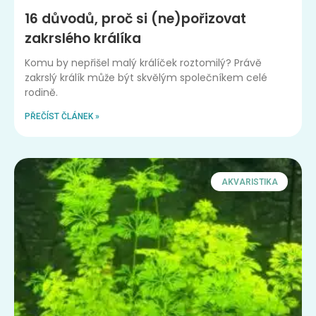
16 důvodů, proč si (ne)pořizovat
zakrslého králíka
Komu by nepřišel malý králíček roztomilý? Právě
zakrslý králík může být skvělým společníkem celé
rodině.
PŘEČÍST ČLÁNEK »
AKVARISTIKA