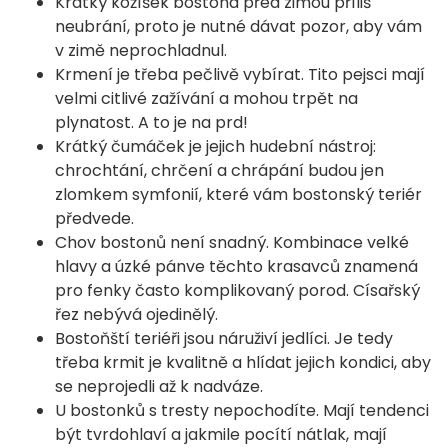
Krátký kožíšek bostona před zimou příliš
neubrání, proto je nutné dávat pozor, aby vám
v zimě neprochladnul.
Krmení je třeba pečlivě vybírat. Tito pejsci mají
velmi citlivé zažívání a mohou trpět na
plynatost. A to je na prd!
Krátký čumáček je jejich hudební nástroj:
chrochtání, chrčení a chrápání budou jen
zlomkem symfonií, které vám bostonský teriér
předvede.
Chov bostonů není snadný. Kombinace velké
hlavy a úzké pánve těchto krasavců znamená
pro fenky často komplikovaný porod. Císařský
řez nebývá ojedinělý.
Bostoňští teriéři jsou náruživí jedlíci. Je tedy
třeba krmit je kvalitně a hlídat jejich kondici, aby
se neprojedli až k nadváze.
U bostonků s tresty nepochodíte. Mají tendenci
být tvrdohlaví a jakmile pocítí nátlak, mají