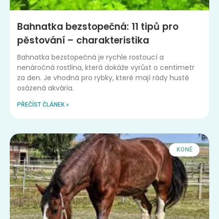
Bahnatka bezstopečná: 11 tipů pro
pěstování – charakteristika
Bahnatka bezstopečná je rychle rostoucí a
nenáročná rostlina, která dokáže vyrůst o centimetr
za den. Je vhodná pro rybky, které mají rády hustě
osázená akvária.
PŘEČÍST ČLÁNEK »
KONĚ