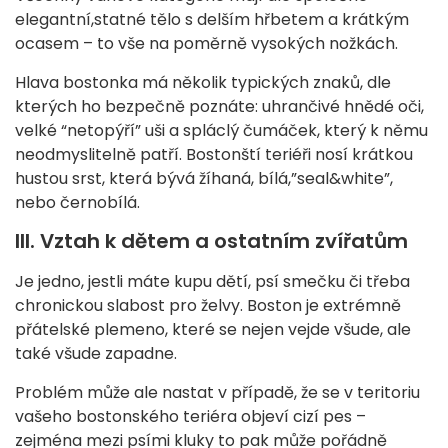
elegantní,statné tělo s delším hřbetem a krátkým
ocasem – to vše na poměrně vysokých nožkách.
Hlava bostonka má několik typických znaků, dle
kterých ho bezpečně poznáte: uhrančivé hnědé oči,
velké “netopýří” uši a spláclý čumáček, který k němu
neodmyslitelně patří. Bostonští teriéři nosí krátkou
hustou srst, která bývá žíhaná, bílá,”seal&white”,
nebo černobílá.
III.
Vztah k dětem a ostatním zvířatům
Je jedno, jestli máte kupu dětí, psí smečku či třeba
chronickou slabost pro želvy. Boston je extrémně
přátelské plemeno, které se nejen vejde všude, ale
také všude zapadne.
Problém může ale nastat v případě, že se v teritoriu
vašeho bostonského teriéra objeví cizí pes –
zejména mezi psími kluky to pak může pořádně