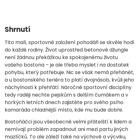
Shrnutí
Tito malí, sportovně založení pohodáři se skvěle hodí
do každé rodiny. Život uprostřed betonové džungle
není žádnou překážkou ke spokojenému životu
vašeho bostona – je ale třeba myslet i na dostatek
pohybu, který potřebuje. Nic se však nemá přehánět,
a u bostonského teriéra to platí dvojnásob, kvůli jeho
náchylnosti k přehřátí. Náročné sportovní disciplíny
tedy raději nechte pejskům s delším čumákem a v
horkých letních dnech zajistěte pro svého psího
kamaráda chladnější místo, kde mu bude dobře.
Bostoňáčci jsou všeobecně velmi přátelští k lidem a
nemívají problém zapadnout ani mezi partu jiných
mazlíčků. To ale záleží také na výchově a výcviku,