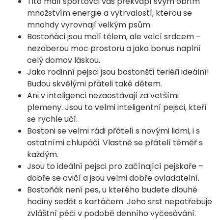
Tito malí sportovci vás překvapí svým obřím
množstvím energie a vytrvalostí, kterou se
mnohdy vyrovnají velkým psům.
Bostoňáci jsou malí tělem, ale velcí srdcem –
nezaberou moc prostoru a jako bonus naplní
celý domov láskou.
Jako rodinní pejsci jsou bostonští teriéři ideální!
Budou skvělými přáteli také dětem.
Ani v inteligenci nezaostávají za vetšími
plemeny. Jsou to velmi inteligentní pejsci, kteří
se rychle učí.
Bostoni se velmi rádi přátelí s novými lidmi, i s
ostatními chlupáči. Vlastně se přátelí téměř s
každým.
Jsou to ideální pejsci pro začínající pejskaře –
dobře se cvičí a jsou velmi dobře ovladatelní.
Bostoňák není pes, u kterého budete dlouhé
hodiny sedět s kartáčem. Jeho srst nepotřebuje
zvláštní péči v podobě denního vyčesávání.