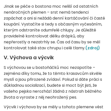
Jinak se péče o bostona moc neliší od ostatních
nenáročných plemen – srst nemá tendenci
zapáchat a ani si nežádá denní kartáčování či časté
koupání. Vystačíte si tedy s občasným vyčesáním,
kterým odstraníte odumřelé chlupy. Je důležité
pravidelně kontrolovat délku drápků, aby
nepřerostly a nezatrhly se. Čas od času by se měl
kontrolovat také stav chrupu i celé tlamy.
(zdroj)
V.
Výchova a výcvik
S výchovou se u bostoňáčků moc nezapotíte –
zejména díky tomu, že to těmto krasavcům skvěle
myslí a jsou přirozeně zvídaví. Pokud si dáte práci s
důkladnou socializací, budete si moct být jisti, že
vašeho pejska nerozhází žádná z nástrah běžného
života a vyroste z něj neohrožený pes.
Výcvik i výchova by se měly u tohoto plemene vést