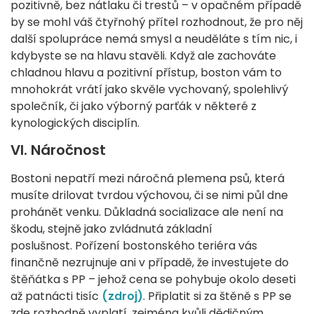
pozitivně, bez nátlaku či trestů – v opačném případě
by se mohl váš čtyřnohý přítel rozhodnout, že pro něj
další spolupráce nemá smysl a neuděláte s tím nic, i
kdybyste se na hlavu stavěli. Když ale zachováte
chladnou hlavu a pozitivní přístup, boston vám to
mnohokrát vrátí jako skvěle vychovaný, spolehlivý
společník, či jako výborný parťák v některé z
kynologických disciplín.
VI. Náročnost
Bostoni nepatří mezi náročná plemena psů, která
musíte drilovat tvrdou výchovou, či se nimi půl dne
prohánět venku. Důkladná socializace ale není na
škodu, stejně jako zvládnutá základní
poslušnost. Pořízení bostonského teriéra vás
finančně nezrujnuje ani v případě, že investujete do
štěňátka s PP – jehož cena se pohybuje okolo deseti
až patnácti tisíc
(zdroj)
. Připlatit si za štěně s PP se
zde rozhodně vyplatí, zejména kvůli dědičným