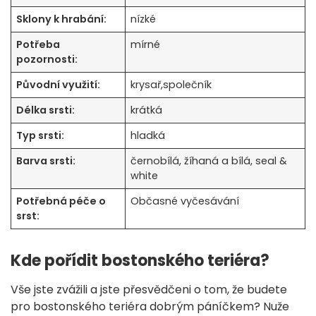
Sklony k hrabání:
nízké
Potřeba
mírné
pozornosti:
Původní využití:
krysař,společník
Délka srsti:
krátká
Typ srsti:
hladká
Barva srsti:
černobílá, žíhaná a bílá, seal &
white
Potřebná péče o
Občasné vyčesávání
srst:
Kde pořídit bostonského teriéra?
Vše jste zvážili a jste přesvědčeni o tom, že budete
pro bostonského teriéra dobrým páníčkem? Nuže