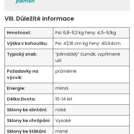
plemen
VIII. Důležité informace
Hmotnost:
Psi: 6,8-11,3 kg Feny: 4,5-9,1kg
Výška v kohoutku:
Psi: 43,18 cm kg Feny: 40,64cm
Typický znak:
“přimáčklý” čumák, vzpřímené
uši
Požadavky na
průměrné
výcvik:
Energie:
mírná
Délka života:
10-14 let
Sklony ke slintání:
nízké
Sklony ke chrápání
Vysoké
Sklony ke štěkání
mírné