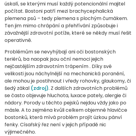
úskalí, se kterými musí každý potencionální majitel
počítat. Bostoni patří mezi brachycephalická
plemena psů – tedy plemena s plochým čumákem.
Ten jim mimo chrápání a přehřívání způsobuje i
závažnější zdravotní potíže, které se někdy musí řešit
operativně.
Problémům se nevyhýbají ani oči bostonských
teriérů, ba naopak jsou oční nemoci jejich
nejčastějším zdravotním trápením . Díky své
velikosti jsou náchylnější na mechanická poranění,
ale mohou je postihnout i vředy rohovky, glaukomy, či
šedý zákal
(zdroj)
. Z dalších zdravotních problémů
se často objevuje hluchota, luxace pately, alergie či
nádory. Porody u těchto pejsků nejdou vždy jako po
másle. A to zejména kvůli celkem objemné hlavičce
bostonků, která mívá problém projít úzkou pánví
fenky. Císařský řez není v jejich případě nic
výjimečného.