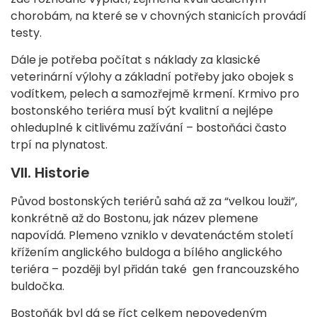
chorobám, na které se v chovných stanicích provádí
testy.
Dále je potřeba počítat s náklady za klasické
veterinární výlohy a základní potřeby jako obojek s
vodítkem, pelech a samozřejmě krmení. Krmivo pro
bostonského teriéra musí být kvalitní a nejlépe
ohleduplné k citlivému zažívání – bostoňáci často
trpí na plynatost.
VII.
Historie
Původ bostonských teriérů sahá až za “velkou louži”,
konkrétně až do Bostonu, jak název plemene
napovídá. Plemeno vzniklo v devatenáctém století
křížením anglického buldoga a bílého anglického
teriéra – později byl přidán také gen francouzského
buldočka.
Bostoňák byl dá se říct celkem nepovedeným