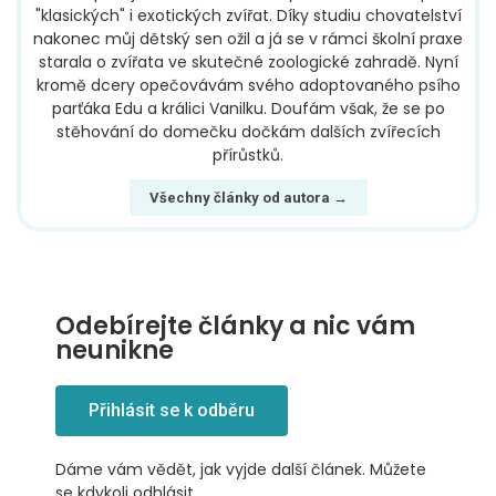
"klasických" i exotických zvířat. Díky studiu chovatelství
nakonec můj dětský sen ožil a já se v rámci školní praxe
starala o zvířata ve skutečné zoologické zahradě. Nyní
kromě dcery opečovávám svého adoptovaného psího
parťáka Edu a králici Vanilku. Doufám však, že se po
stěhování do domečku dočkám dalších zvířecích
přírůstků.
Všechny články od autora →
Odebírejte články a nic vám
neunikne
Přihlásit se k odběru
Dáme vám vědět, jak vyjde další článek. Můžete
se kdykoli odhlásit.