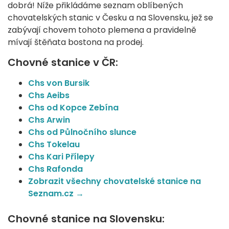
dobrá! Níže přikládáme seznam oblíbených
chovatelských stanic v Česku a na Slovensku, jež se
zabývají chovem tohoto plemena a pravidelně
mívají štěňata bostona na prodej.
Chovné stanice v ČR:
Chs von Bursik
Chs Aeibs
Chs od Kopce Zebína
Chs Arwin
Chs od Půlnočního slunce
Chs Tokelau
Chs Kari Přílepy
Chs Rafonda
Zobrazit všechny chovatelské stanice na
Seznam.cz →
Chovné stanice na Slovensku: