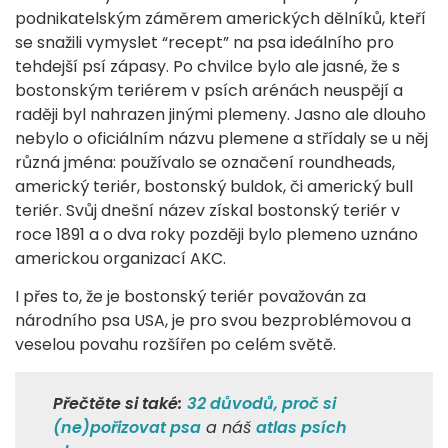
podnikatelským záměrem amerických dělníků, kteří
se snažili vymyslet “recept” na psa ideálního pro
tehdejší psí zápasy. Po chvilce bylo ale jasné, že s
bostonským teriérem v psích arénách neuspějí a
raději byl nahrazen jinými plemeny. Jasno ale dlouho
nebylo o oficiálním názvu plemene a střídaly se u něj
různá jména: používalo se označení roundheads,
americký teriér, bostonský buldok, či americký bull
teriér. Svůj dnešní název získal bostonský teriér v
roce 1891 a o dva roky později bylo plemeno uznáno
americkou organizací AKC.
I přes to, že je bostonský teriér považován za
národního psa USA, je pro svou bezproblémovou a
veselou povahu rozšířen po celém světě.
Přečtěte si také:
32 důvodů, proč si
(ne)pořizovat psa
a náš
atlas psích