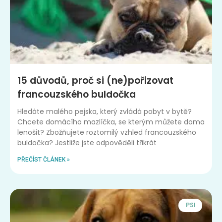
15 důvodů, proč si (ne)pořizovat
francouzského buldočka
Hledáte malého pejska, který zvládá pobyt v bytě?
Chcete domácího mazlíčka, se kterým můžete doma
lenošit? Zbožňujete roztomilý vzhled francouzského
buldočka? Jestliže jste odpověděli třikrát
PŘEČÍST ČLÁNEK »
PSI