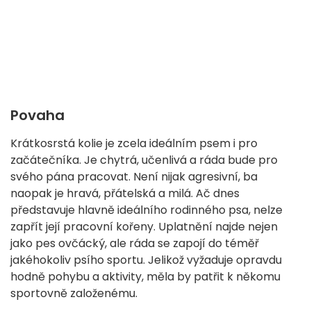
Povaha
Krátkosrstá kolie je zcela ideálním psem i pro
začátečníka. Je chytrá, učenlivá a ráda bude pro
svého pána pracovat. Není nijak agresivní, ba
naopak je hravá, přátelská a milá. Ač dnes
představuje hlavně ideálního rodinného psa, nelze
zapřít její pracovní kořeny. Uplatnění najde nejen
jako pes ovčácký, ale ráda se zapojí do téměř
jakéhokoliv psího sportu. Jelikož vyžaduje opravdu
hodně pohybu a aktivity, měla by patřit k někomu
sportovně založenému.