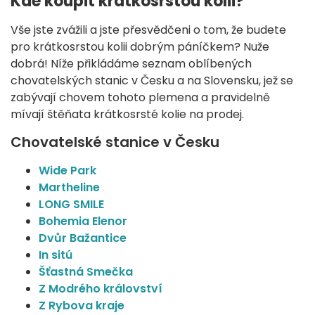
Kde koupit krátkosrstou kolii?
Vše jste zvážili a jste přesvědčeni o tom, že budete
pro krátkosrstou kolii dobrým páníčkem? Nuže
dobrá! Níže přikládáme seznam oblíbených
chovatelských stanic v Česku a na Slovensku, jež se
zabývají chovem tohoto plemena a pravidelně
mívají štěňata krátkosrsté kolie na prodej.
Chovatelské stanice v Česku
Wide Park
Martheline
LONG SMILE
Bohemia Elenor
Dvůr Bažantice
In sitú
Šťastná Smečka
Z Modrého království
Z Rybova kraje