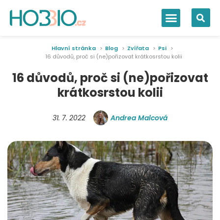
Hlavní stránka
Blog
Zvířata
Psi
16 důvodů, proč si (ne)pořizovat krátkosrstou kolii
16 důvodů, proč si (ne)pořizovat
krátkosrstou kolii
31. 7. 2022
Andrea Malcová