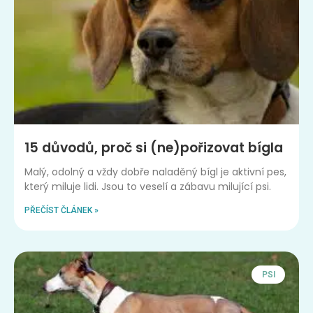
15 důvodů, proč si (ne)pořizovat bígla
Malý, odolný a vždy dobře naladěný bígl je aktivní pes,
který miluje lidi. Jsou to veselí a zábavu milující psi.
PŘEČÍST ČLÁNEK »
PSI