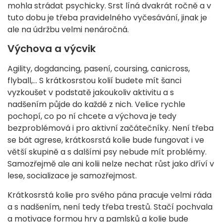
mohla strádat psychicky. Srst líná dvakrát ročně a v
tuto dobu je třeba pravidelného vyčesávání, jinak je
ale na údržbu velmi nenáročná.
Výchova a výcvik
Agility, dogdancing, pasení, coursing, canicross,
flyball,… S krátkosrstou kolií budete mít šanci
vyzkoušet v podstatě jakoukoliv aktivitu a s
nadšením půjde do každé z nich. Velice rychle
pochopí, co po ní chcete a výchova je tedy
bezproblémová i pro aktivní začátečníky. Není třeba
se bát agrese, krátkosrstá kolie bude fungovat i ve
větší skupině a s dalšími psy nebude mít problémy.
Samozřejmě ale ani kolii nelze nechat růst jako dříví v
lese, socializace je samozřejmost.
Krátkosrstá kolie pro svého pána pracuje velmi ráda
a s nadšením, není tedy třeba trestů. Stačí pochvala
a motivace formou hry a pamlsků a kolie bude