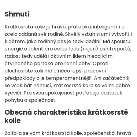
Shrnutí
Krátkosrstá kolie je hravá, přátelská, inteligentní a
zcela oddaná své rodině. Skvělý vztah si umí vytvořit i
k dětem, jako rodinný pes je tedy ideální. Má spoustu
energie a talent pro celou řadu (nejen) psích sportů,
radost tedy udělá i aktivním lidem hledajícím
čtyřnohého parťáka pro ranní běhy. Oproti
dlouhosrsté kolii má o něco lepší pracovní
předpoklady a je temperamentnější. Ani začátečník
se však bát nemusí, krátkosrstá kolie se velmi dobře
vycvičí. Pro svou spokojenost potřebuje dostatek
pohybu a společnost.
Obecná charakteristika krátkosrsté
kolie
Zalíbila se vám krátkosrstá kolie, společenská, hravá