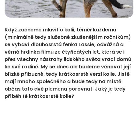
Když začneme mluvit o kolii, téměř každému
(minimálně tedy služebně zkušenějším ročníkům)
se vybaví dlouhosrstá fenka Lassie, odvážná a
věrná hrdinka filmu ze čtyřicátých let, která se i
přes všechny nástrahy lidského světa vrací domů
ke své rodině. My se dnes ale budeme věnovat její
blízké příbuzné, tedy krátkosrsté verzi kolie. Jistě
mají mnoho společného a bude tedy na místě
občas tato dvě plemena porovnat. Jaký je tedy
příběh té krátkosrsté kolie?