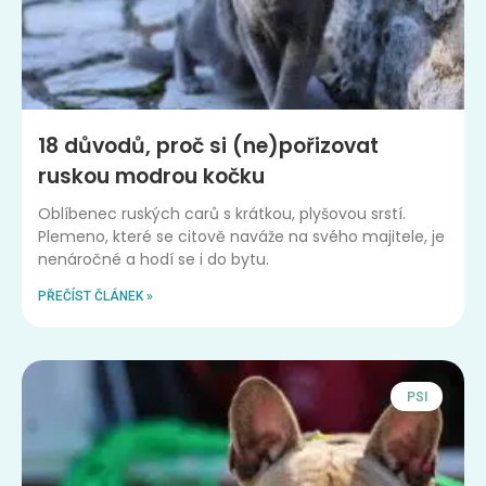
18 důvodů, proč si (ne)pořizovat
ruskou modrou kočku
Oblíbenec ruských carů s krátkou, plyšovou srstí.
Plemeno, které se citově naváže na svého majitele, je
nenáročné a hodí se i do bytu.
PŘEČÍST ČLÁNEK »
PSI