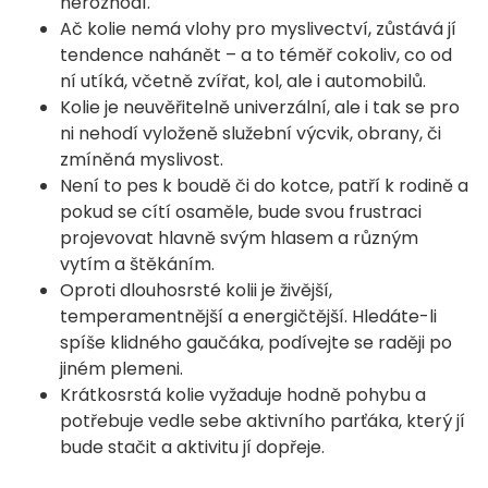
nerozhodí.
Ač kolie nemá vlohy pro myslivectví, zůstává jí
tendence nahánět – a to téměř cokoliv, co od
ní utíká, včetně zvířat, kol, ale i automobilů.
Kolie je neuvěřitelně univerzální, ale i tak se pro
ni nehodí vyloženě služební výcvik, obrany, či
zmíněná myslivost.
Není to pes k boudě či do kotce, patří k rodině a
pokud se cítí osaměle, bude svou frustraci
projevovat hlavně svým hlasem a různým
vytím a štěkáním.
Oproti dlouhosrsté kolii je živější,
temperamentnější a energičtější. Hledáte-li
spíše klidného gaučáka, podívejte se raději po
jiném plemeni.
Krátkosrstá kolie vyžaduje hodně pohybu a
potřebuje vedle sebe aktivního parťáka, který jí
bude stačit a aktivitu jí dopřeje.