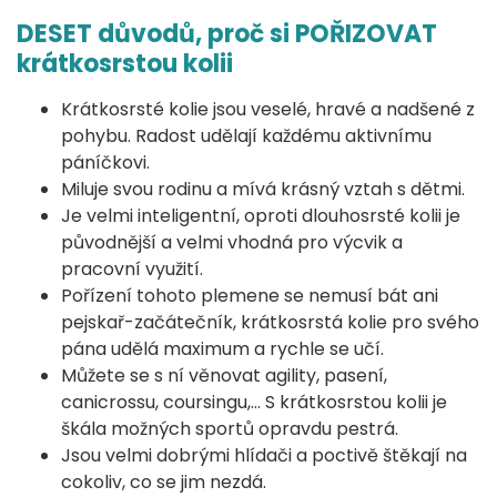
DESET důvodů, proč si POŘIZOVAT
krátkosrstou kolii
Krátkosrsté kolie jsou veselé, hravé a nadšené z
pohybu. Radost udělají každému aktivnímu
páníčkovi.
Miluje svou rodinu a mívá krásný vztah s dětmi.
Je velmi inteligentní, oproti dlouhosrsté kolii je
původnější a velmi vhodná pro výcvik a
pracovní využití.
Pořízení tohoto plemene se nemusí bát ani
pejskař-začátečník, krátkosrstá kolie pro svého
pána udělá maximum a rychle se učí.
Můžete se s ní věnovat agility, pasení,
canicrossu, coursingu,… S krátkosrstou kolii je
škála možných sportů opravdu pestrá.
Jsou velmi dobrými hlídači a poctivě štěkají na
cokoliv, co se jim nezdá.