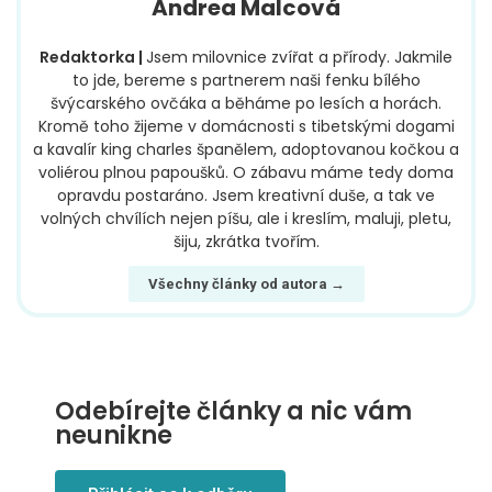
Andrea Malcová
Redaktorka |
Jsem milovnice zvířat a přírody. Jakmile
to jde, bereme s partnerem naši fenku bílého
švýcarského ovčáka a běháme po lesích a horách.
Kromě toho žijeme v domácnosti s tibetskými dogami
a kavalír king charles španělem, adoptovanou kočkou a
voliérou plnou papoušků. O zábavu máme tedy doma
opravdu postaráno. Jsem kreativní duše, a tak ve
volných chvílích nejen píšu, ale i kreslím, maluji, pletu,
šiju, zkrátka tvořím.
Všechny články od autora →
Odebírejte články a nic vám
neunikne