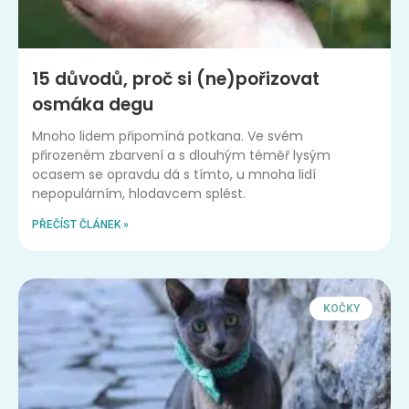
15 důvodů, proč si (ne)pořizovat
osmáka degu
Mnoho lidem připomíná potkana. Ve svém
přirozeném zbarvení a s dlouhým téměř lysým
ocasem se opravdu dá s tímto, u mnoha lidí
nepopulárním, hlodavcem splést.
PŘEČÍST ČLÁNEK »
KOČKY