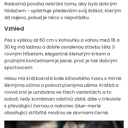
Radostná povaha nebrání tomu, aby byla dobrým
hlídačem – uplatňuje především svůj štěkot, kterým
dá najevo, pokud je něco v nepořádku.
Vzhled
Pes s výškou až 60 cm v kohoutku a vahou mezi 18 a
30 kg má ladnou a dobře osvalenou stavbu těla. S
rovným hřbetem, elegantně klenutým krkem a
pružnými končetinami je jasné, proč je tak dobrým
sportovcem.
Hlavu má krátkosrstá kolie klínovitého tvaru s mírně
šikmýma očima a polovztyčenýma ušima. Krátká a
rovná srst je uznávána ve třech variantách, a to
sobolí, tedy kombinaci odstínů zlaté, dále v trikoloře
s převažující černou a nakonec blue-merle
obsahující stříbřitě modrou se skvrnami černé.