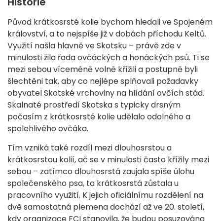
Historie
Původ krátkosrsté kolie bychom hledali ve Spojeném
království, a to nejspíše již v dobách příchodu Keltů.
Využití našla hlavně ve Skotsku – právě zde v
minulosti žila řada ovčáckých a honáckých psů. Ti se
mezi sebou víceméně volně křížili a postupně byli
šlechtěni tak, aby co nejlépe splňovali požadavky
obyvatel Skotské vrchoviny na hlídání ovčích stád.
Skalnaté prostředí Skotska s typicky drsným
počasím z krátkosrsté kolie udělalo odolného a
spolehlivého ovčáka.
Tím vzniká také rozdíl mezi dlouhosrstou a
krátkosrstou kolií, ač se v minulosti často křížily mezi
sebou – zatímco dlouhosrstá zaujala spíše úlohu
společenského psa, ta krátkosrstá zůstala u
pracovního využití. K jejich oficiálnímu rozdělení na
dvě samostatná plemena dochází až ve 20. století,
kdy organizace FCI stanovila, že budou posuzována