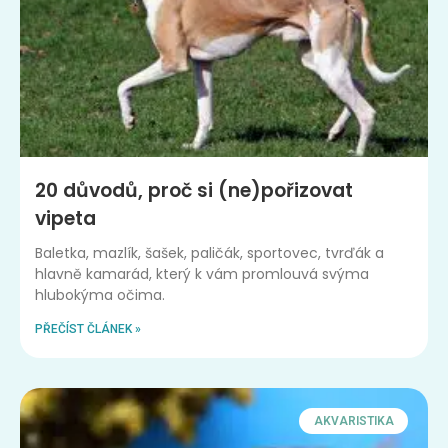
20 důvodů, proč si (ne)pořizovat
vipeta
Baletka, mazlík, šašek, paličák, sportovec, tvrďák a
hlavně kamarád, který k vám promlouvá svýma
hlubokýma očima.
PŘEČÍST ČLÁNEK »
AKVARISTIKA