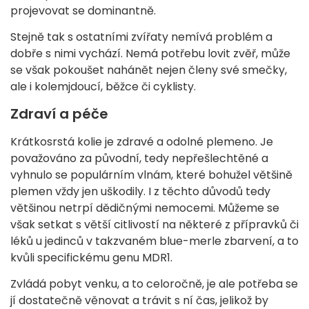
projevovat se dominantně.
Stejně tak s ostatními zvířaty nemívá problém a
dobře s nimi vychází. Nemá potřebu lovit zvěř, může
se však pokoušet nahánět nejen členy své smečky,
ale i kolemjdoucí, běžce či cyklisty.
Zdraví a péče
Krátkosrstá kolie je zdravé a odolné plemeno. Je
považováno za původní, tedy nepřešlechtěné a
vyhnulo se populárním vlnám, které bohužel většině
plemen vždy jen uškodily. I z těchto důvodů tedy
většinou netrpí dědičnými nemocemi. Můžeme se
však setkat s větší citlivostí na některé z přípravků či
léků u jedinců v takzvaném blue-merle zbarvení, a to
kvůli specifickému genu MDR1.
Zvládá pobyt venku, a to celoročně, je ale potřeba se
jí dostatečně věnovat a trávit s ní čas, jelikož by