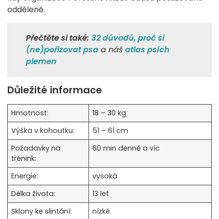
odděleně.
Přečtěte si také:
32 důvodů, proč si
(ne)pořizovat psa
a náš
atlas psích
plemen
Důležité informace
Hmotnost:
18 – 30 kg
Výška v kohoutku:
51 – 61 cm
Požadavky na
60 min denně a víc
trénink:
Energie:
vysoká
Délka života:
13 let
Sklony ke slintání:
nízké