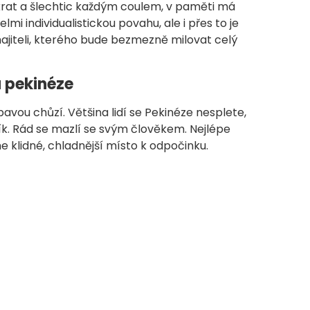
okrat a šlechtic každým coulem, v paměti má
mi individualistickou povahu, ale i přes to je
jiteli, kterého bude bezmezně milovat celý
 pekinéze
avou chůzí. Většina lidí se Pekinéze nesplete,
ík. Rád se mazlí se svým člověkem. Nejlépe
 klidné, chladnější místo k odpočinku.