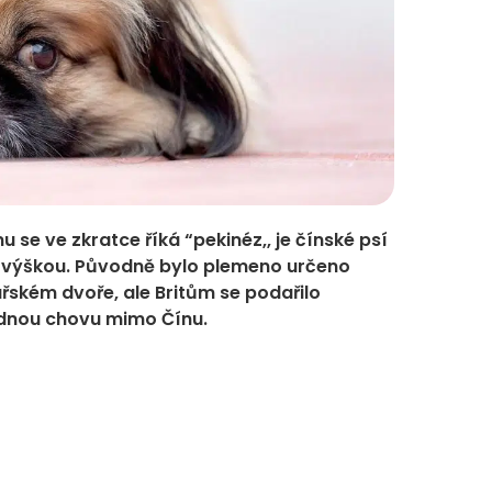
 se ve zkratce říká “pekinéz,, je čínské psí
 výškou. Původně bylo plemeno určeno
řském dvoře, ale Britům se podařilo
ladnou chovu mimo Čínu.