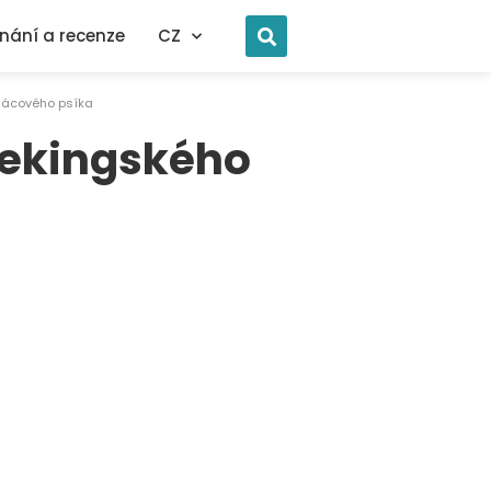
nání a recenze
CZ
alácového psíka
 pekingského