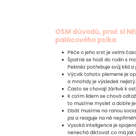
OSM důvodů, proč si N
palácového psíka
Péče o jeho srst je velmi ča
Špatně se hodí do rodin s ma
Pekinéz potřebuje svůj klid
Výcvik tohoto plemene je opr
a mnohdy je výsledek nejistý.
Často se chovají žárlivě k o
K cizím lidem se chová odtaž
to musíme myslet a dobře je
Dbát musíme na ranou social
psi a reaguje na ně nepřimě
Vysoká inteligence je spojená
nenechá diktovat co má jak 