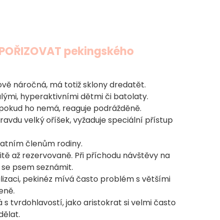
EPOŘIZOVAT pekingského
sově náročná, má totiž sklony dredatět.
lými, hyperaktivními dětmi či batolaty.
 a pokud ho nemá, reaguje podrážděně.
avdu velký oříšek, vyžaduje speciální přístup
statním členům rodiny.
itě až rezervovaně. Při příchodu návštěvy na
 se psem seznámit.
izaci, pekinéz mívá často problém s většími
řeně.
 s tvrdohlavostí, jako aristokrat si velmi často
dělat.