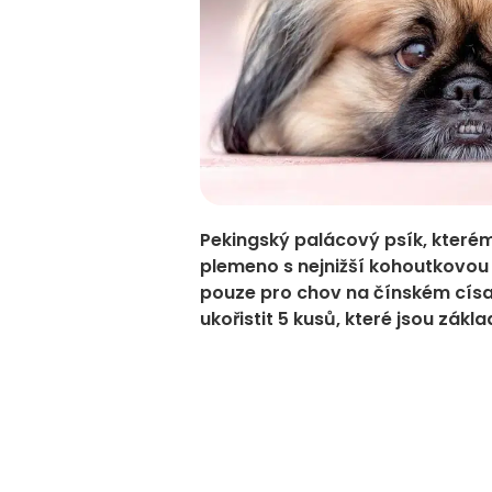
Pekingský palácový psík, kterému
plemeno s nejnižší kohoutkovou
pouze pro chov na čínském císa
ukořistit 5 kusů, které jsou zák