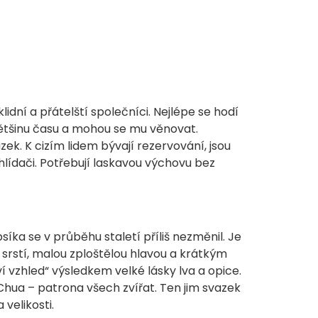
lidní a přátelští společníci. Nejlépe se hodí
většinu času a mohou se mu věnovat.
ek. K cizím lidem bývají rezervování, jsou
 hlídači. Potřebují laskavou výchovu bez
ka se v průběhu staletí příliš nezměnil. Je
srstí, malou zploštělou hlavou a krátkým
ví vzhled“ výsledkem velké lásky lva a opice.
Chua – patrona všech zvířat. Ten jim svazek
a velikosti.