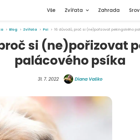
Vše
Zvířata
Zahrada
Srov
ka
Blog
Zvířata
Psi
16 důvodů, proč si (ne)pořizovat pekingského p
proč si (ne)pořizovat
palácového psíka
31. 7. 2022
Diana Vaško