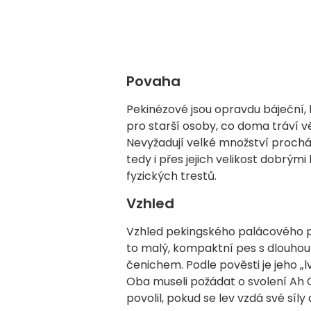
Povaha
Pekinézové jsou opravdu báječní, k
pro starší osoby, co doma tráví 
Nevyžadují velké množství procház
tedy i přes jejich velikost dobrými
fyzických trestů.
Vzhled
Vzhled pekingského palácového psí
to malý, kompaktní pes s dlouhou 
čenichem. Podle pověsti je jeho „l
Oba museli požádat o svolení Ah 
povolil, pokud se lev vzdá své síly 