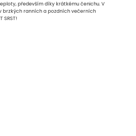
eploty, především díky krátkému čenichu. V
t v brzkých ranních a pozdních večerních
T SRST!