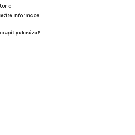
torie
ležité informace
koupit pekinéze?