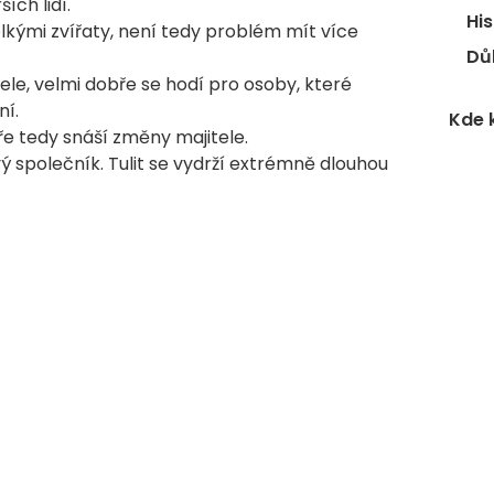
ích lidí.
His
lkými zvířaty, není tedy problém mít více
Dů
ele, velmi dobře se hodí pro osoby, které
ní.
Kde 
e tedy snáší změny majitele.
vý společník. Tulit se vydrží extrémně dlouhou