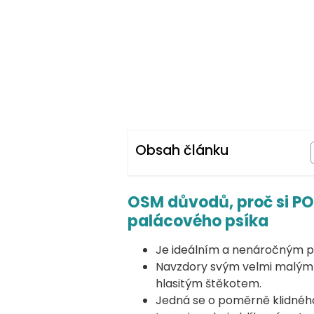
Obsah článku
OSM důvodů, proč si P
palácového psíka
Je ideálním a nenáročným 
Navzdory svým velmi malým 
hlasitým štěkotem.
Jedná se o poměrně klidného