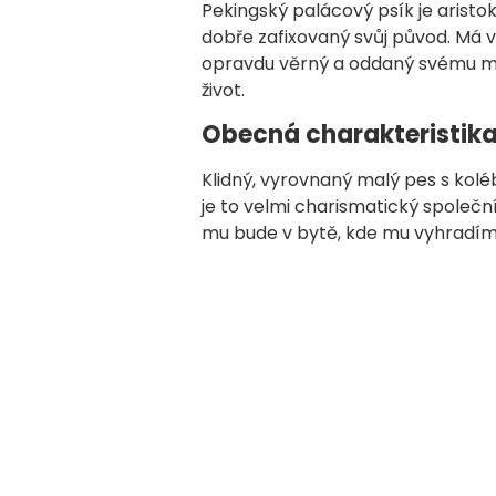
Pekingský palácový psík je arist
dobře zafixovaný svůj původ. Má vel
opravdu věrný a oddaný svému ma
život.
Obecná charakteristika
Klidný, vyrovnaný malý pes s koléb
je to velmi charismatický společn
mu bude v bytě, kde mu vyhradíme