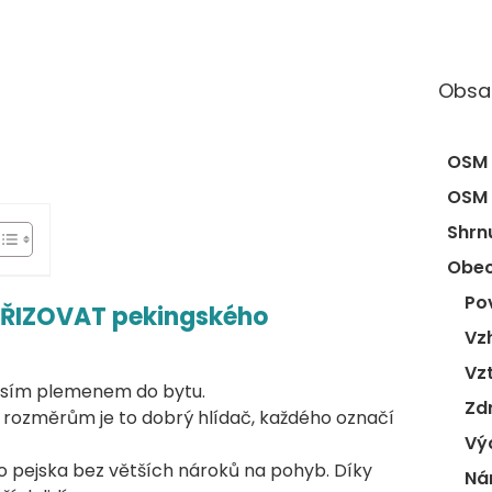
Obsa
Shrn
Obec
Po
OŘIZOVAT pekingského
Vz
psím plemenem do bytu.
Zd
rozměrům je to dobrý hlídač, každého označí
Vý
 pejska bez větších nároků na pohyb. Díky
Ná