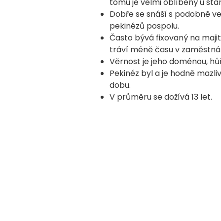
tomu je velmi oblíbený u starš
Dobře se snáší s podobně ve
pekinézů pospolu.
Často bývá fixovaný na majit
tráví méně času v zaměstná
Věrnost je jeho doménou, hůř
Pekinéz byl a je hodně mazli
dobu.
V průměru se dožívá 13 let.