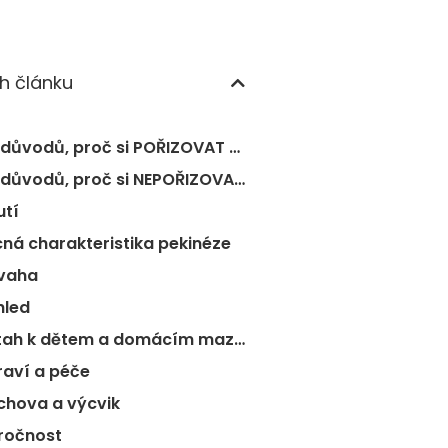
h článku
OSM důvodů, proč si POŘIZOVAT pekingského palácového psíka
OSM důvodů, proč si NEPOŘIZOVAT pekingského palácového psíka
utí
ná charakteristika pekinéze
vaha
hled
Vztah k dětem a domácím mazlíčkům
raví a péče
chova a výcvik
ročnost