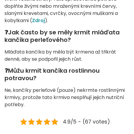
doplňte živými nebo mraženými krevními červy,
slanými krevetami, cvrčky, ovocnými muškami a
kobylkami (
Zdroj
).
❓Jak často by se měly krmit mláďata
kančíka perleťového?
Mláďata kančíka by měla být krmena až třikrát
denně, aby se podpořil jejich růst.
❓Můžu krmit kančíka rostlinnou
potravou?
Ne, kančíky perleťové (pouze) nekrmte rostlinnými
krmivy, protože tato krmiva nesplňují jejich nutriční
potřeby.
4.9/5 - (67 votes)