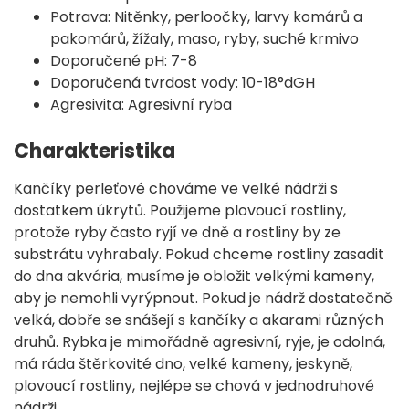
Potrava: Nitěnky, perloočky, larvy komárů a
pakomárů, žížaly, maso, ryby, suché krmivo
Doporučené pH: 7-8
Doporučená tvrdost vody: 10-18°dGH
Agresivita: Agresivní ryba
Charakteristika
Kančíky perleťové chováme ve velké nádrži s
dostatkem úkrytů. Použijeme plovoucí rostliny,
protože ryby často ryjí ve dně a rostliny by ze
substrátu vyhrabaly. Pokud chceme rostliny zasadit
do dna akvária, musíme je obložit velkými kameny,
aby je nemohli vyrýpnout. Pokud je nádrž dostatečně
velká, dobře se snášejí s kančíky a akarami různých
druhů. Rybka je mimořádně agresivní, ryje, je odolná,
má ráda štěrkovité dno, velké kameny, jeskyně,
plovoucí rostliny, nejlépe se chová v jednodruhové
nádrži.