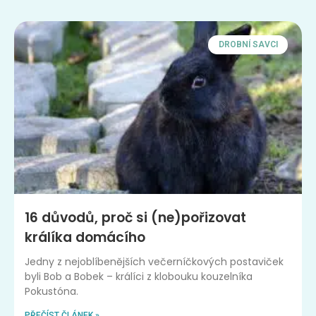
DROBNÍ SAVCI
16 důvodů, proč si (ne)pořizovat
králíka domácího
Jedny z nejoblíbenějších večerníčkových postaviček
byli Bob a Bobek – králíci z klobouku kouzelníka
Pokustóna.
PŘEČÍST ČLÁNEK »