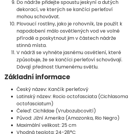
Do nádrže přidejte spoustu jeskyní a dutých
dekorací, ve kterých se kančíci perleťoví
mohou schovávat.
Plovoucí rostliny, jako je rohovník, lze použít k
napodobení málo osvětlených vod ve volné
přírodě a poskytnout jim v částech nádrže
stinná místa.
V nádrži se vyhněte jasnému osvětlení, které
způsobuje, že se kančíci perleťoví schovávají.
Dávají přednost tlumenému světlu.
Základní informace
Český název: Kančík perleťový
Latinský název: Rocio octofasciata (Cichlasoma
octofasciatum)
Čeleď: Cichlidae (Vrubozubcovití)
Původ: Jižní Amerika (Amazonka, Rio Negro)
Maximální velikost: 25 cm
Vhodná teplota: 24-28°C