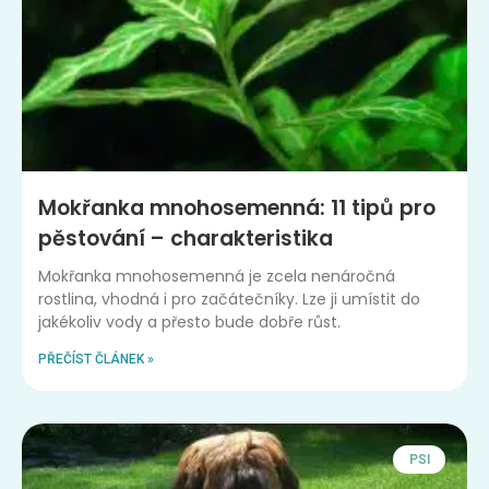
Mokřanka mnohosemenná: 11 tipů pro
pěstování – charakteristika
Mokřanka mnohosemenná je zcela nenáročná
rostlina, vhodná i pro začátečníky. Lze ji umístit do
jakékoliv vody a přesto bude dobře růst.
PŘEČÍST ČLÁNEK »
PSI