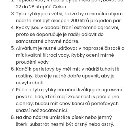
22 do 28 stupňů Celsia.
Tyto rybky jsou větší, takže by minimální objem
nádrže měl být alespoň 200 litrů pro jeden pár.
Rybky jsou v období tření extrémně agresivní,
proto se doporučuje je raději odlovit do
samostatné chovné nádrže.
Akvárium je nutné udržovat v naprosté čistotě a
mít kvalitní filtraci vody. Rybky ocení mírné
proudění vody.
Kančík perleťový by měl mít v nádrži tuholisté
rostliny, které je nutné dobře upevnit, aby je
nevyhrabali.
Péče o tyto rybky náročná kvůli jejich agresivní
povaze. Lidé, kteří mají zkušenosti s péčí o jiné
cichlidy, budou mít chov kančíků perleťových
snazší než začátečníci.
Na dno nádrže umístěte písek nebo jemný
štěrk. Substrát nesmí být drsný nebo ostrý.