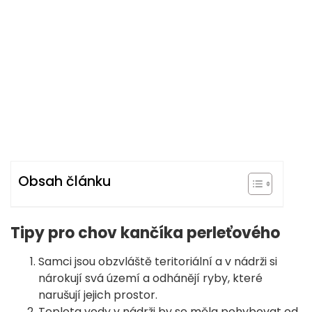
Obsah článku
Tipy pro chov kančíka perleťového
Samci jsou obzvláště teritoriální a v nádrži si
nárokují svá území a odhánějí ryby, které
narušují jejich prostor.
Teplota vody v nádrži by se měla pohybovat od