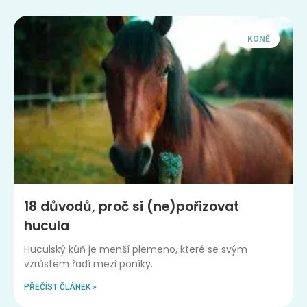
KONĚ
18 důvodů, proč si (ne)pořizovat
hucula
Huculský kůň je menší plemeno, které se svým
vzrůstem řadí mezi poníky.
PŘEČÍST ČLÁNEK »