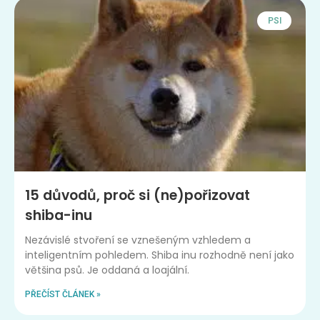
PSI
15 důvodů, proč si (ne)pořizovat
shiba-inu
Nezávislé stvoření se vznešeným vzhledem a
inteligentním pohledem. Shiba inu rozhodně není jako
většina psů. Je oddaná a loajální.
PŘEČÍST ČLÁNEK »