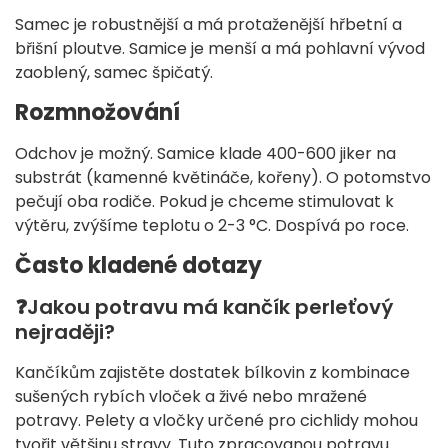
Samec je robustnější a má protaženější hřbetní a
břišní ploutve. Samice je menší a má pohlavní vývod
zaoblený, samec špičatý.
Rozmnožování
Odchov je možný. Samice klade 400-600 jiker na
substrát (kamenné květináče, kořeny). O potomstvo
pečují oba rodiče. Pokud je chceme stimulovat k
výtěru, zvýšíme teplotu o 2-3 °C. Dospívá po roce.
Často kladené dotazy
❓Jakou potravu má kančík perleťový
nejraději?
Kančíkům zajistěte dostatek bílkovin z kombinace
sušených rybích vloček a živé nebo mražené
potravy. Pelety a vločky určené pro cichlidy mohou
tvořit většinu stravy. Tuto zpracovanou potravu