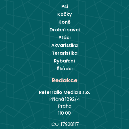
Psi
Kočky
Koně
Drobní savci
Ptáci
Akvaristika
Teraristika
Rybaření
Škůdci
Redakce
Referralio Media s.r.o.
Příčná 1892/4
Praha
110 00
IČO: 17928117