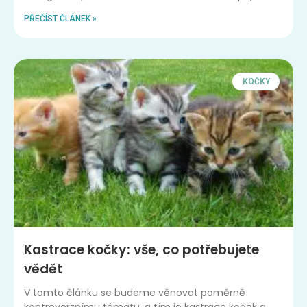
PŘEČÍST ČLÁNEK »
KOČKY
Kastrace kočky: vše, co potřebujete
vědět
V tomto článku se budeme věnovat poměrně
kontroverznímu tématu, a tím je kastrace koček a