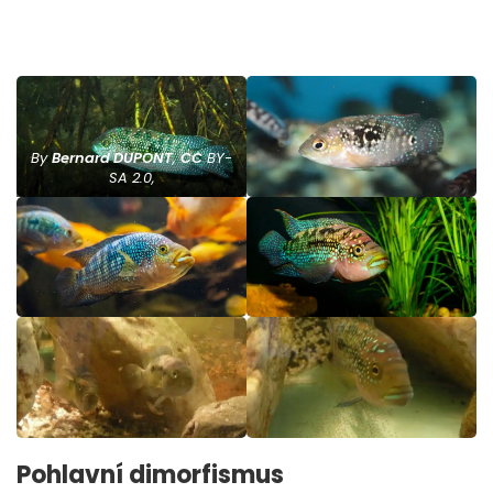
By
Bernard DUPONT
,
CC
BY-
SA 2.0,
Pohlavní dimorfismus