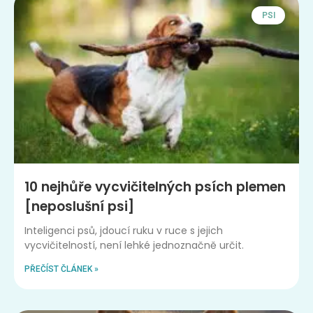
PSI
10 nejhůře vycvičitelných psích plemen
[neposlušní psi]
Inteligenci psů, jdoucí ruku v ruce s jejich
vycvičitelností, není lehké jednoznačně určit.
PŘEČÍST ČLÁNEK »