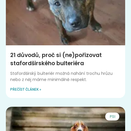
21 důvodů, proč si (ne)pořizovat
stafordširského bulteriéra
Stafordširský bulteriér možná nahání trochu hrůzu
nebo z něj máme minimálně respekt.
PŘEČÍST ČLÁNEK »
PSI