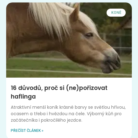
KONĚ
16 důvodů, proč si (ne)pořizovat
haflinga
Atraktivní menší koník krásné barvy se světlou hřívou,
ocasem a třeba i hvězdou na čele. Výborný kůň pro
začátečníka i pokročilého jezdce.
PŘEČÍST ČLÁNEK »