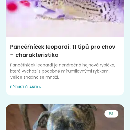
Pancéřníček leopardí: 11 tipů pro chov
– charakteristika
Pancéřníček leopardí je nenáročná hejnová rybička,
která vychází s podobně mírumilovnými rybkami.
Velice snadno se množí.
PŘEČÍST ČLÁNEK »
PSI