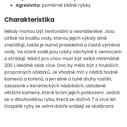
Agresivita:
poměrně klidné rybky
Charakteristika
Někdy mohou být teritoriální a nesnášenlivé. Jsou
citlivé na kvalitu vody, kterou jejich výkaly silně
znečišťují, takže je nutná pravidelná a častá výměna
vody. Ve staré vodě jsou rybky náchylné k nemocem
a strádají. Nádrž pro chov musí být velká minimálně
200 l, ideálně však více. Dno by mělo být z hrubších
propraných oblázků. Je vhodné mít v nádrži hodně
kamenů a kořenů, a jen silné a tuhé druhy rostlin,
zasazené v keramických nádobách, obložené
většími kameny, které brání jejich poškození. Jedná
se o dlouhověkou rybu, která se dožívá 7 a více let.
Dospělé ryby se velmi dobře snášejí se skalárami.