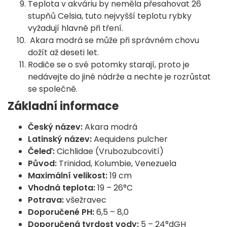
Teplota v akváriu by neměla přesahovat 26
stupňů Celsia, tuto nejvyšší teplotu rybky
vyžadují hlavně při tření.
Akara modrá se může při správném chovu
dožít až deseti let.
Rodiče se o své potomky starají, proto je
nedávejte do jiné nádrže a nechte je rozrůstat
se společně.
Základní informace
Český název:
Akara modrá
Latinský název:
Aequidens pulcher
Čeleď:
Cichlidae (Vrubozubcovití)
Původ:
Trinidad, Kolumbie, Venezuela
Maximální velikost:
19 cm
Vhodná teplota:
19 – 26°C
Potrava:
všežravec
Doporučené PH:
6,5 – 8,0
Doporučená tvrdost vody:
5 – 24°dGH