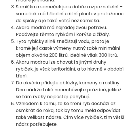
Samička a sameček jsou dobře rozpoznatelní –
sameček má hřbetní a řitní ploutev protaženou
do špičky a je také větší než samička.
Akara modrá má nejraději živou potravu.
Podávejte těmto rybkám i korýše a žížaly.
Tyto rybičky silně znečišťují vodu, proto je
kromě její časté výměny nutný také minimální
objem akvária 200 litrů, ideálně však 300 litrů.
Akaru modrou lze chovat i s jinými druhy
rybiček, je však teritoriální, a to hlavně v období
tření.
Do akvária přidejte oblázky, kameny a rostliny.
Dno nádrže také nenechávejte prázdné, jelikož
se tam rybky nejčastěji pohybují.
Vzhledem k tomu, že ke tření ryb dochází až
osmkrát do roka, tak by tomu měla odpovídat
také velikost nádrže. Čím více rybiček, tím větší
nádrž potřebujete.