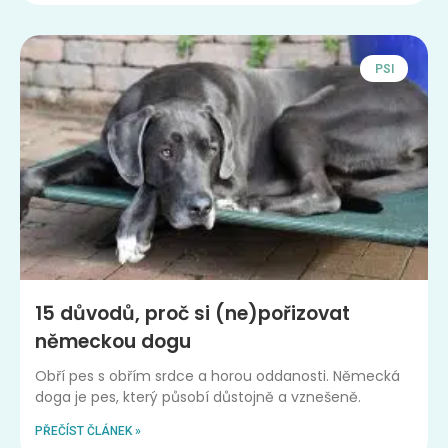
PSI
15 důvodů, proč si (ne)pořizovat
německou dogu
Obří pes s obřím srdce a horou oddanosti. Německá
doga je pes, který působí důstojně a vznešeně.
PŘEČÍST ČLÁNEK »