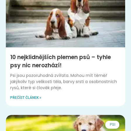
10 nejklidnějších plemen psů – tyhle
psy nic nerozhází!
Psi jsou pozoruhodná zvířata. Mohou mít téměř
jakýkoliv typ velikosti těla, barvy srsti a osobnostních
rysů, které si člověk přeje.
PŘEČÍST ČLÁNEK »
PSI