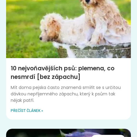
10 nejvoňavějších psů: plemena, co
nesmrdí [bez zápachu]
Mít doma pejska často znamená smířit se s určitou
dávkou nepříjemného zápachu, který k psům tak
nějak patří.
PŘEČÍST ČLÁNEK »