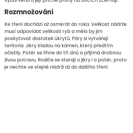
vybarvená a její příčné pruhy na bocích zčernají.
Rozmnožování
Ke tření dochází až osmkrát do roka. Velikost nádrže
musí odpovídat velikosti ryb a mělo by jim
poskytovat dostatek úkrytů. Páry si vytvářejí
teritoria. Jikry kladou na kámen, který předtím
očistily. Potěr se líhne do tří dnů a přijímá drobnou
živou potravu. Rodiče se starají o jikry i o potěr, proto
je nechte ve stejné nádrži až do dalšího tření.