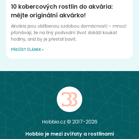
10 kobercových rostlin do akvária:
mějte originální akvárko!
Akvária jsou oblíbenou ozdobou domácností – mnozí
přiznávají, že na líný podvodní život dokáží koukat
hodiny, aniž by je přestal bavit.
PŘEČÍST ČLÁNEK »
Hobbio.cz © 2017-2026
Hobbio je mezi zvířaty a rostlinami