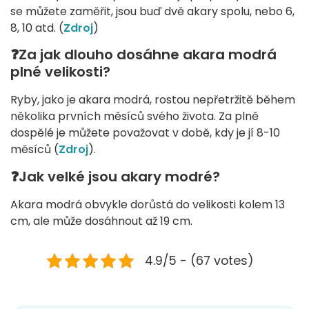
se můžete zaměřit, jsou buď dvě akary spolu, nebo 6,
8, 10 atd. (
Zdroj
)
❓Za jak dlouho dosáhne akara modrá
plné velikosti?
Ryby, jako je akara modrá, rostou nepřetržitě během
několika prvních měsíců svého života. Za plně
dospělé je můžete považovat v době, kdy je jí 8-10
měsíců (
Zdroj
).
❓Jak velké jsou akary modré?
Akara modrá obvykle dorůstá do velikosti kolem 13
cm, ale může dosáhnout až 19 cm.
4.9/5 - (67 votes)