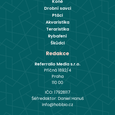
Koně
Drobní savci
Ptáci
Akvaristika
Teraristika
Rybaření
Škůdci
Redakce
Referralio Media s.r.o.
Příčná 1892/4
Praha
110 00
IČO: 17928117
Šéfredaktor: Daniel Hanuš
info@hobbio.cz