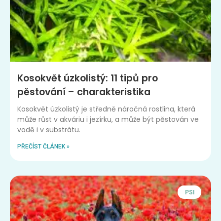
Kosokvět úzkolistý: 11 tipů pro
pěstování – charakteristika
Kosokvět úzkolistý je středně náročná rostlina, která
může růst v akváriu i jezírku, a může být pěstován ve
vodě i v substrátu.
PŘEČÍST ČLÁNEK »
PSI