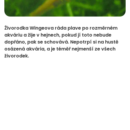
Živorodka Wingeova ráda plave po rozměrném
akváriu a žije v hejnech, pokud jí toto nebude
dopřáno, pak se schovává. Nepotrpí si na hustě
osázená akvária, a je téměř nejmenší ze všech
živorodek.