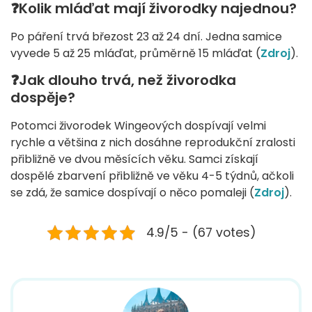
❓Kolik mláďat mají živorodky najednou?
Po páření trvá březost 23 až 24 dní. Jedna samice
vyvede 5 až 25 mláďat, průměrně 15 mláďat (
Zdroj
).
❓Jak dlouho trvá, než živorodka
dospěje?
Potomci živorodek Wingeových dospívají velmi
rychle a většina z nich dosáhne reprodukční zralosti
přibližně ve dvou měsících věku. Samci získají
dospělé zbarvení přibližně ve věku 4-5 týdnů, ačkoli
se zdá, že samice dospívají o něco pomaleji (
Zdroj
).
4.9/5 - (67 votes)