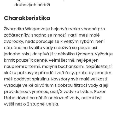
druhových nádrží
Charakteristika
Živorodka Wingeova je hejnová rybka vhodná pro
začátečníky, snadno se množí. Patří mezi malé
živorodky, nedoporučuje se k velkým rybám. Není
náročná na kvalitu vody a dožívá se pouze asi
jednoho roku, dospívá již v několika týdnech. Vyžaduje
krmit pouze 1x denně, velmi šetrně, nejlépe jen
naupliemi artemií, malými buchankami. Nejdůležitější
složku potravy v přírodě tvoří řasy, proto by jsme jim
měli podávat spirulinu. Navzdory své malé velikosti
vyžaduje velké akvárium s dobrou filtrací vody a její
pravidelnou výměnou, asi 1/3 vody za týden. Pozor
třeba dávat na náhlé ochlazení vody, nesmí být
vyšší než o 2 stupně Celsia.