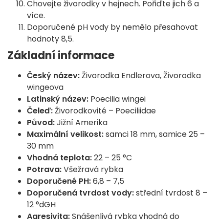
Chovejte živorodky v hejnech. Pořiďte jich 6 a
více.
Doporučené pH vody by nemělo přesahovat
hodnoty 8,5.
Základní informace
Český název:
Živorodka Endlerova, Živorodka
wingeova
Latinský název:
Poecilia wingei
Čeleď:
Živorodkovité – Poeciliidae
Původ:
Jižní Amerika
Maximální velikost:
samci 18 mm, samice 25 –
30 mm
Vhodná teplota:
22 – 25 °C
Potrava:
Všežravá rybka
Doporučené PH:
6,8 – 7,5
Doporučená tvrdost vody:
střední tvrdost 8 –
12 °dGH
Agresivita:
Snášenlivá rybka vhodná do