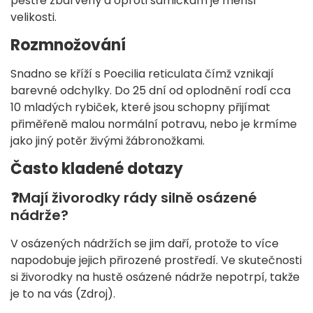
pestře zbarvený a oproti samičkám je menší
velikosti.
Rozmnožování
Snadno se kříží s Poecilia reticulata čímž vznikají
barevné odchylky. Do 25 dní od oplodnění rodí cca
10 mladých rybiček, které jsou schopny přijímat
přiměřeně malou normální potravu, nebo je krmíme
jako jiný potěr živými žábronožkami.
Často kladené dotazy
❓Mají živorodky rády silně osázené
nádrže?
V osázených nádržích se jim daří, protože to více
napodobuje jejich přirozené prostředí. Ve skutečnosti
si živorodky na hustě osázené nádrže nepotrpí, takže
je to na vás (Zdroj).