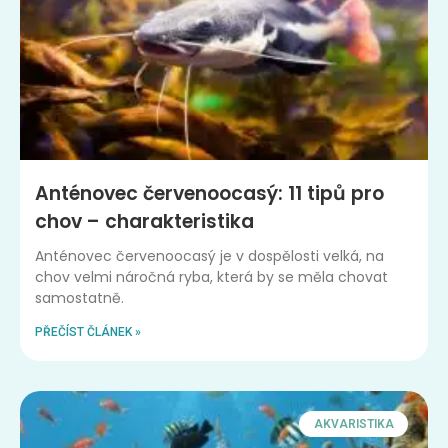
Anténovec červenoocasý: 11 tipů pro
chov – charakteristika
Anténovec červenoocasý je v dospělosti velká, na
chov velmi náročná ryba, která by se měla chovat
samostatně.
PŘEČÍST ČLÁNEK »
AKVARISTIKA