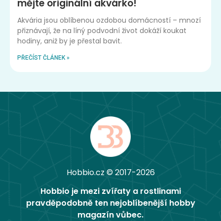
mějte originální akvárko!
Akvária jsou oblíbenou ozdobou domácností – mnozí
přiznávají, že na líný podvodní život dokáží koukat
hodiny, aniž by je přestal bavit.
PŘEČÍST ČLÁNEK »
Hobbio.cz © 2017-2026
Hobbio je mezi zvířaty a rostlinami
pravděpodobně ten nejoblíbenější hobby
magazín vůbec.