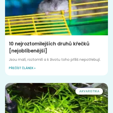
10 nejroztomilejších druhů křečků
[nejoblíbenější]
Jsou malí, roztomilí a k životu toho příliš nepotřebují.
PŘEČÍST ČLÁNEK »
AKVARISTIKA