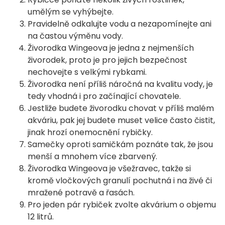
umělým se vyhýbejte.
Pravidelně odkalujte vodu a nezapomínejte ani
na častou výměnu vody.
Živorodka Wingeova je jedna z nejmenších
živorodek, proto je pro jejich bezpečnost
nechovejte s velkými rybkami.
Živorodka není příliš náročná na kvalitu vody, je
tedy vhodná i pro začínající chovatele.
Jestliže budete živorodku chovat v příliš malém
akváriu, pak jej budete muset velice často čistit,
jinak hrozí onemocnění rybičky.
Samečky oproti samičkám poznáte tak, že jsou
menší a mnohem více zbarvený.
Živorodka Wingeova je všežravec, takže si
kromě vločkových granulí pochutná i na živé či
mražené potravě a řasách.
Pro jeden pár rybiček zvolte akvárium o objemu
12 litrů.