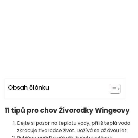
Obsah článku
11 tipů pro chov Živorodky Wingeovy
Dejte si pozor na teplotu vody, příliš teplá voda
zkracuje živorodce život. Dožívá se až dvou let.
Rybičce pořiďte několik živých rostlinek,