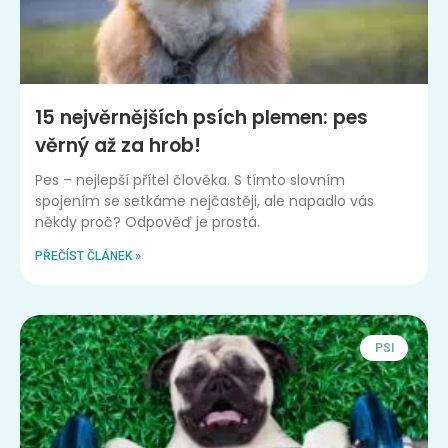
15 nejvěrnějších psích plemen: pes
věrný až za hrob!
Pes – nejlepší přítel člověka. S tímto slovním
spojením se setkáme nejčastěji, ale napadlo vás
někdy proč? Odpověď je prostá.
PŘEČÍST ČLÁNEK »
PSI