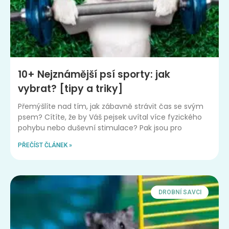
10+ Nejznámější psí sporty: jak
vybrat? [tipy a triky]
Přemýšlíte nad tím, jak zábavně strávit čas se svým
psem? Cítíte, že by Váš pejsek uvítal více fyzického
pohybu nebo duševní stimulace? Pak jsou pro
PŘEČÍST ČLÁNEK »
DROBNÍ SAVCI