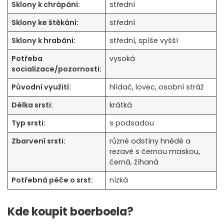
Sklony k chrápání:
střední
Sklony ke štěkání:
střední
Sklony k hrabání:
střední, spíše vyšší
Potřeba
vysoká
socializace/pozornosti:
Původní využití:
hlídač, lovec, osobní stráž
Délka srsti:
krátká
Typ srsti:
s podsadou
Zbarvení srsti:
různé odstíny hnědé a
rezavé s černou maskou,
černá, žíhaná
Potřebná péče o srst:
nízká
Kde koupit boerboela?