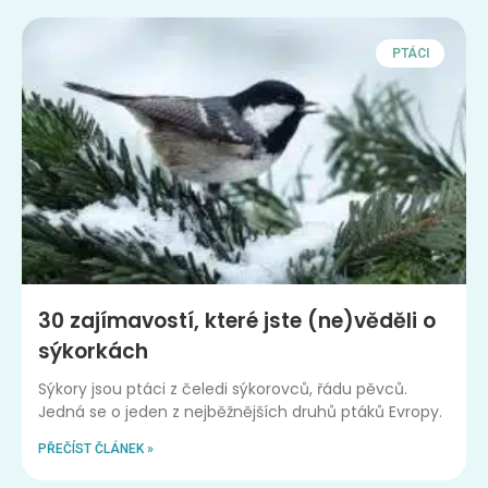
PTÁCI
30 zajímavostí, které jste (ne)věděli o
sýkorkách
Sýkory jsou ptáci z čeledi sýkorovců, řádu pěvců.
Jedná se o jeden z nejběžnějších druhů ptáků Evropy.
PŘEČÍST ČLÁNEK »