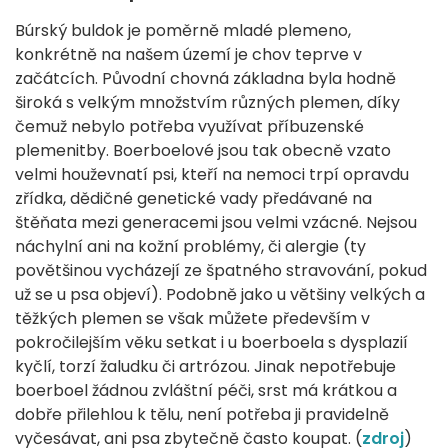
Búrský buldok je poměrně mladé plemeno,
konkrétně na našem území je chov teprve v
začátcích. Původní chovná základna byla hodně
široká s velkým množstvím různých plemen, díky
čemuž nebylo potřeba využívat příbuzenské
plemenitby. Boerboelové jsou tak obecně vzato
velmi houževnatí psi, kteří na nemoci trpí opravdu
zřídka, dědičné genetické vady předávané na
štěňata mezi generacemi jsou velmi vzácné. Nejsou
náchylní ani na kožní problémy, či alergie (ty
povětšinou vycházejí ze špatného stravování, pokud
už se u psa objeví). Podobně jako u většiny velkých a
těžkých plemen se však můžete především v
pokročilejším věku setkat i u boerboela s dysplazií
kyčlí, torzí žaludku či artrózou. Jinak nepotřebuje
boerboel žádnou zvláštní péči, srst má krátkou a
dobře přilehlou k tělu, není potřeba ji pravidelně
vyčesávat, ani psa zbytečně často koupat. (
zdroj
)