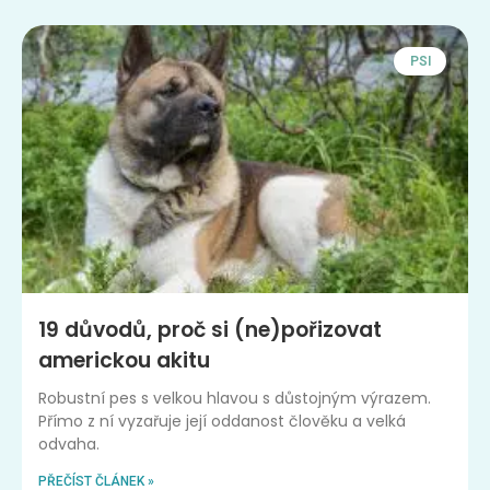
PSI
19 důvodů, proč si (ne)pořizovat
americkou akitu
Robustní pes s velkou hlavou s důstojným výrazem.
Přímo z ní vyzařuje její oddanost člověku a velká
odvaha.
PŘEČÍST ČLÁNEK »