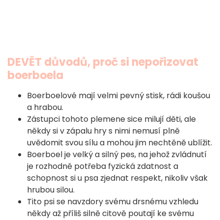
DEVĚT důvodů, proč si nepořizovat
boerboela
Boerboelové mají velmi pevný stisk, rádi koušou
a hrabou.
Zástupci tohoto plemene sice milují děti, ale
někdy si v zápalu hry s nimi nemusí plně
uvědomit svou sílu a mohou jim nechtěně ublížit.
Boerboel je velký a silný pes, na jehož zvládnutí
je rozhodně potřeba fyzická zdatnost a
schopnost si u psa zjednat respekt, nikoliv však
hrubou silou.
Tito psi se navzdory svému drsnému vzhledu
někdy až příliš silně citově poutají ke svému