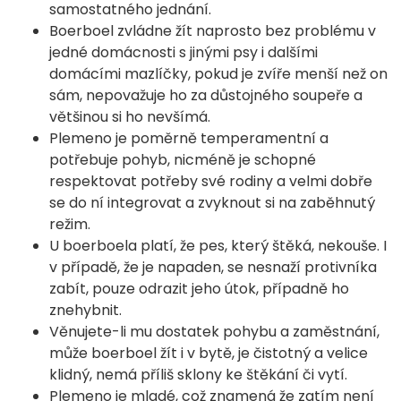
samostatného jednání.
Boerboel zvládne žít naprosto bez problému v
jedné domácnosti s jinými psy i dalšími
domácími mazlíčky, pokud je zvíře menší než on
sám, nepovažuje ho za důstojného soupeře a
většinou si ho nevšímá.
Plemeno je poměrně temperamentní a
potřebuje pohyb, nicméně je schopné
respektovat potřeby své rodiny a velmi dobře
se do ní integrovat a zvyknout si na zaběhnutý
režim.
U boerboela platí, že pes, který štěká, nekouše. I
v případě, že je napaden, se nesnaží protivníka
zabít, pouze odrazit jeho útok, případně ho
znehybnit.
Věnujete-li mu dostatek pohybu a zaměstnání,
může boerboel žít i v bytě, je čistotný a velice
klidný, nemá příliš sklony ke štěkání či vytí.
Plemeno je mladé, což znamená že zatím není