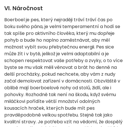
VI. Náročnost
Boerboel je pes, který nejraději tráví tráví čas po
boku svého pána, je velmi temperamentní a hodí se
tak spíše pro aktivního člověka, který mu dopřeje
pohyb a bude ho naplno zaměstnávat, aby měl
možnost vybít svou přebytečnou energii. Pes sice
může žít i v bytě, jelikož je velmi adaptabilní a je
schopen respektovat vaše potřeby a zvyky, o to více
byste se mu však měli věnovat a brát ho denně na
delší procházky, pokud nechcete, aby vám z nudy
začal demolovat zařízení v domácnosti. Obzvláště v
oblibě mají boerboelové nohy od stolů, židlí, ale i
pohovky. Rozhodně tak není na škodu, když svému
miláčkovi pořídíte větší množství odolných
kousacích hraček, kterých bude mít pes
pravděpodobně velkou spotřebu. Stejně tak jako
kvalitní stravy. Je potřeba vzít na vědomí, že dospělý