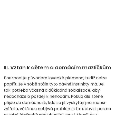
III. Vztah k dětem a domácím mazlíčkům
Boerboel je původem lovecké plemeno, tudíž nelze
popřít, že v sobě stále tyto dávné instinkty má. Je
tak potřeba včasná a důkladná socializace, aby
nedocházelo později k nehodám. Pokud ale štěně
přijde do domácnosti, kde se již vyskytují jiná menší
zvířata, většinou nebývá problém s tím, aby si pes na
ostatní čtyřnohé spolubydlící zvykl. Menší psy