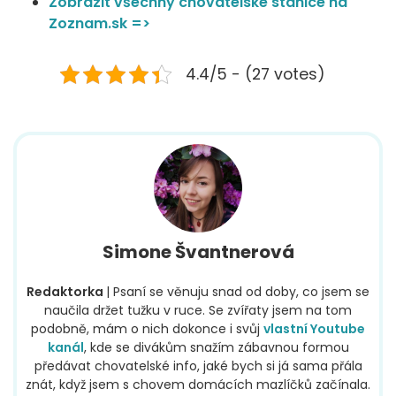
Zobrazit všechny chovatelské stanice na
Zoznam.sk =>
4.4/5 - (27 votes)
Simone Švantnerová
Redaktorka
| Psaní se věnuju snad od doby, co jsem se
naučila držet tužku v ruce. Se zvířaty jsem na tom
podobně, mám o nich dokonce i svůj
vlastní Youtube
kanál
, kde se divákům snažím zábavnou formou
předávat chovatelské info, jaké bych si já sama přála
znát, když jsem s chovem domácích mazlíčků začínala.