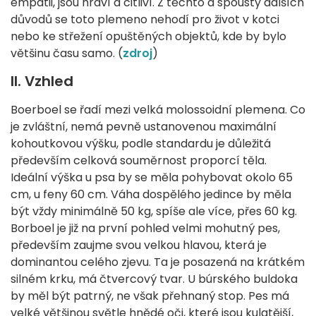
empatii, jsou hraví a citliví. Z těchto a spousty dalších
důvodů se toto plemeno nehodí pro život v kotci
nebo ke střežení opuštěných objektů, kde by bylo
většinu času samo. (
zdroj
)
II. Vzhled
Boerboel se řadí mezi velká molossoidní plemena. Co
je zvláštní, nemá pevně ustanovenou maximální
kohoutkovou výšku, podle standardu je důležitá
především celková souměrnost proporcí těla.
Ideální výška u psa by se měla pohybovat okolo 65
cm, u feny 60 cm. Váha dospělého jedince by měla
být vždy minimálně 50 kg, spíše ale více, přes 60 kg.
Borboel je již na první pohled velmi mohutný pes,
především zaujme svou velkou hlavou, která je
dominantou celého zjevu. Ta je posazená na krátkém
silném krku, má čtvercový tvar. U búrského buldoka
by měl být patrný, ne však přehnaný stop. Pes má
velké většinou světle hnědé oči, které jsou kulatější,