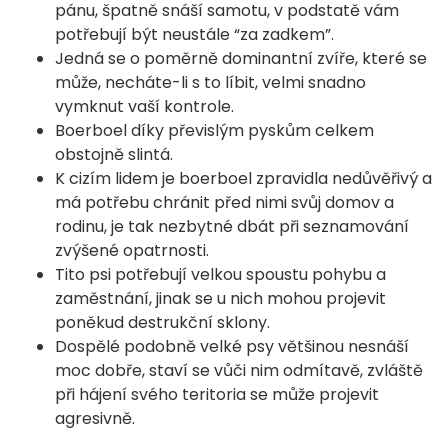
pánu, špatně snáší samotu, v podstatě vám
potřebují být neustále “za zadkem”.
Jedná se o poměrně dominantní zvíře, které se
může, necháte-li s to líbit, velmi snadno
vymknut vaší kontrole.
Boerboel díky převislým pyskům celkem
obstojně slintá.
K cizím lidem je boerboel zpravidla nedůvěřivý a
má potřebu chránit před nimi svůj domov a
rodinu, je tak nezbytné dbát při seznamování
zvýšené opatrnosti.
Tito psi potřebují velkou spoustu pohybu a
zaměstnání, jinak se u nich mohou projevit
poněkud destrukční sklony.
Dospělé podobně velké psy většinou nesnáší
moc dobře, staví se vůči nim odmítavě, zvláště
při hájení svého teritoria se může projevit
agresivně.