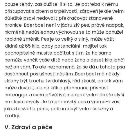
pouze tehdy, zasloužíte-li si to. Je potřeba k němu
přistupovat s citem a trpělivostí, zároveň je ale velmi
důležité psovi nedovolit překračovat stanovené
hranice. Boerboel není v jádru zlý pes, právě naopak,
nicméně nedůslednou výchovou se to může bohužel
rapidně změnit. Pes je to velký a silný, může vážit
klidně až 65 kilo, coby potenciální majitel tak
pochopitelně musíte počítat s tím, že ho samo
nemůže venčit vaše dítě nebo žena o deset kilo lehčí
než on sám. To ale neznamená, že se dá u tohoto psa
dosáhnout poslušnosti násilím. Boerboel má někdy
sklony být trochu tvrdohlavý, rád zkouší, co si k vám
může dovolit, ale na křik a přehnanou přísnost
nereaguje zrovna přívětivě, naopak velmi dobře slyší
na slova chvály. Je to pracovitý pes a vnímá-li vás
jakožto svého pána, pak umí být velmi úslužný a
krotký.
V. Zdraví a péče