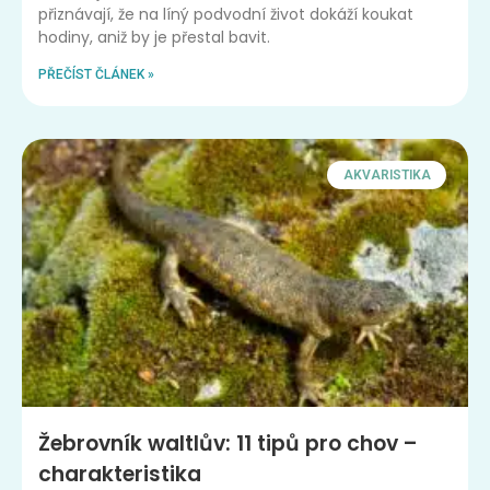
přiznávají, že na líný podvodní život dokáží koukat
hodiny, aniž by je přestal bavit.
PŘEČÍST ČLÁNEK »
AKVARISTIKA
Žebrovník waltlův: 11 tipů pro chov –
charakteristika