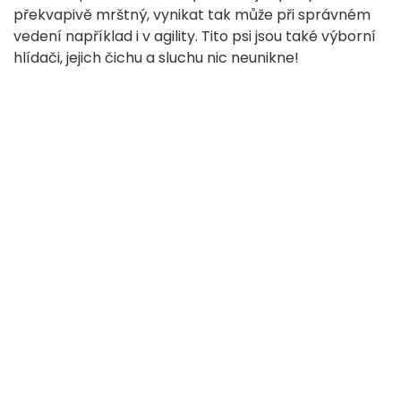
překvapivě mrštný, vynikat tak může při správném
vedení například i v agility. Tito psi jsou také výborní
hlídači, jejich čichu a sluchu nic neunikne!