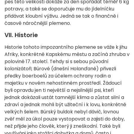
pes této velikosti dokáže za den spořádat téměř 6 kg
potravy, a také se doporučuje mu do jídelníčku
přidávat kloubní výživu. Jedná se tak o finančně i
časově náročnější plemeno.
VII. Historie
Historie tohoto impozantního plemene se váže k jihu
Afriky, konkrétně Kapskému městu a začíná zhruba v
polovině 17. století. Tehdy si s sebou původní
kolonizátoři; Búrové (dnešní Holanďané) přivezli
předky boerboelů za účelem ochrany rodin a
majetku v novém nehostinném prostředí. Žádoucí
byli opravdu jen ti největší a nejsilnější psi, kteří
jednak dokázali ustát tamnější klima a zůstat silní a
zdraví a jednak mohli být užiteční i k lovu, konkrétně
velkých šelem. Búrský buldok nebyl dávič, lovnou
zvěř měl za úkol pouze vystopovat a zajisti do doby,
než přijde jeho člověk, který ji zneškodní. Také byli
využíváni jako strážci dobytka a domů, často i