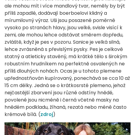
ale mohou mít i více mandlový tvar, neměly by být
příliš zapadlé, dodávají boerboelovi klidný a
mírumilovný výraz. Uši jsou posazené poměrně
vysoko po stranách hlavy, jsou velké, svisle visící k
zemi, ale mohou lehce odstávat směrem dopředu,
zvláště, když je pes v pozoru. Sanice je velká silná,
lehce zvrásněná s převislými pysky. Pes je celkově
statný a atleticky stavěný, má krátké tělo s širokým
robustním hrudníkem na perfektně osvalených ne
příliš dlouhých nohách. Ocas je u tohoto plemene
upřednostňován kupírovaný, ponechává se cca 10 až
15 cm délky. Jedná se o krátkosrsté plemeno, jehož
nejčastější zbarvení jsou různé odstíny hnědé,
povolené jsou nicméně i černá včetně masky na
hnědém podkladu, žíhaná, rezatá nebo méně často
krémově bílá. (
zdroj
)