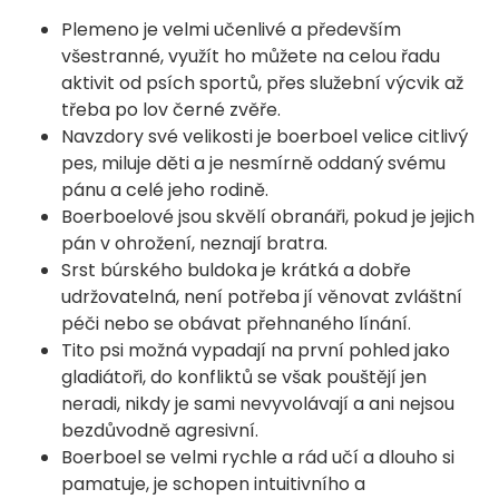
Plemeno je velmi učenlivé a především
všestranné, využít ho můžete na celou řadu
aktivit od psích sportů, přes služební výcvik až
třeba po lov černé zvěře.
Navzdory své velikosti je boerboel velice citlivý
pes, miluje děti a je nesmírně oddaný svému
pánu a celé jeho rodině.
Boerboelové jsou skvělí obranáři, pokud je jejich
pán v ohrožení, neznají bratra.
Srst búrského buldoka je krátká a dobře
udržovatelná, není potřeba jí věnovat zvláštní
péči nebo se obávat přehnaného línání.
Tito psi možná vypadají na první pohled jako
gladiátoři, do konfliktů se však pouštějí jen
neradi, nikdy je sami nevyvolávají a ani nejsou
bezdůvodně agresivní.
Boerboel se velmi rychle a rád učí a dlouho si
pamatuje, je schopen intuitivního a