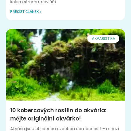
kolem stromu, nevláčí
PŘEČÍST ČLÁNEK »
AKVARISTIKA
10 kobercových rostlin do akvária:
mějte originální akvárko!
Akvária jsou oblíbenou ozdobou domácností – mnozí