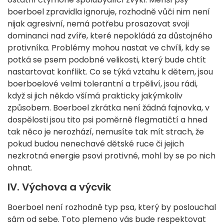
boerboel zpravidla ignoruje, rozhodně vůči nim není
nijak agresivní, nemá potřebu prosazovat svoji
dominanci nad zvíře, které nepokládá za důstojného
protivníka. Problémy mohou nastat ve chvíli, kdy se
potká se psem podobné velikosti, který bude chtít
nastartovat konflikt. Co se týká vztahu k dětem, jsou
boerboelové velmi tolerantní a trpěliví, jsou rádi,
když si jich někdo všímá prakticky jakýmkoliv
způsobem. Boerboel zkrátka není žádná fajnovka, v
dospělosti jsou tito psi poměrně flegmatičtí a hned
tak něco je nerozhází, nemusíte tak mít strach, že
pokud budou nenechavé dětské ruce či jejich
nezkrotná energie psovi protivné, mohl by se po nich
ohnat.
IV. Výchova a výcvik
Boerboel není rozhodně typ psa, který by poslouchal
sám od sebe. Toto plemeno vás bude respektovat