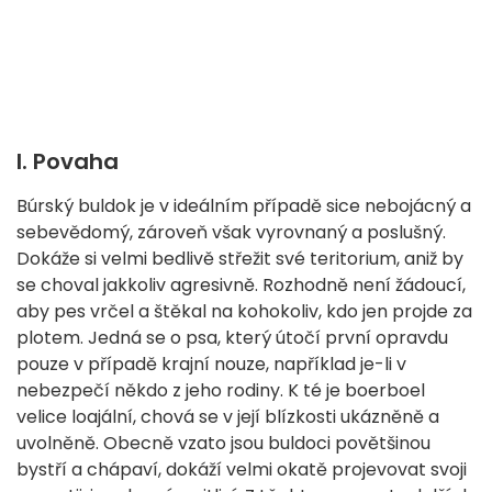
I. Povaha
Búrský buldok je v ideálním případě sice nebojácný a
sebevědomý, zároveň však vyrovnaný a poslušný.
Dokáže si velmi bedlivě střežit své teritorium, aniž by
se choval jakkoliv agresivně. Rozhodně není žádoucí,
aby pes vrčel a štěkal na kohokoliv, kdo jen projde za
plotem. Jedná se o psa, který útočí první opravdu
pouze v případě krajní nouze, například je-li v
nebezpečí někdo z jeho rodiny. K té je boerboel
velice loajální, chová se v její blízkosti ukázněně a
uvolněně. Obecně vzato jsou buldoci povětšinou
bystří a chápaví, dokáží velmi okatě projevovat svoji