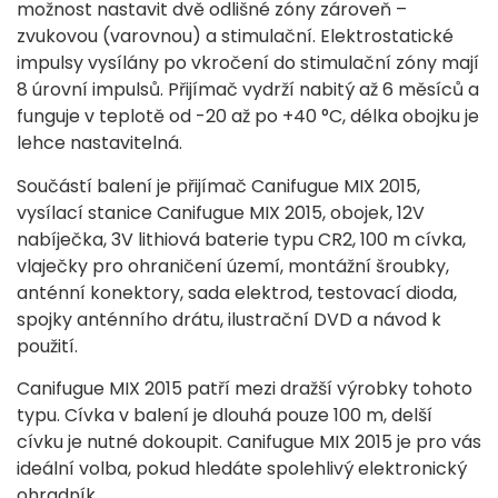
možnost nastavit dvě odlišné zóny zároveň –
zvukovou (varovnou) a stimulační. Elektrostatické
impulsy vysílány po vkročení do stimulační zóny mají
8 úrovní impulsů. Přijímač vydrží nabitý až 6 měsíců a
funguje v teplotě od -20 až po +40 °C, délka obojku je
lehce nastavitelná.
Součástí balení je přijímač Canifugue MIX 2015,
vysílací stanice Canifugue MIX 2015, obojek, 12V
nabíječka, 3V lithiová baterie typu CR2, 100 m cívka,
vlaječky pro ohraničení území, montážní šroubky,
anténní konektory, sada elektrod, testovací dioda,
spojky anténního drátu, ilustrační DVD a návod k
použití.
Canifugue MIX 2015 patří mezi dražší výrobky tohoto
typu. Cívka v balení je dlouhá pouze 100 m, delší
cívku je nutné dokoupit. Canifugue MIX 2015 je pro vás
ideální volba, pokud hledáte spolehlivý elektronický
ohradník.