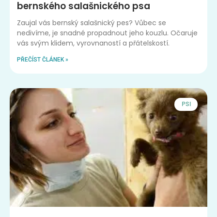
bernského salašnického psa
Zaujal vás bernský salašnický pes? Vůbec se
nedivíme, je snadné propadnout jeho kouzlu. Očaruje
vás svým klidem, vyrovnaností a přátelskostí.
PŘEČÍST ČLÁNEK »
PSI