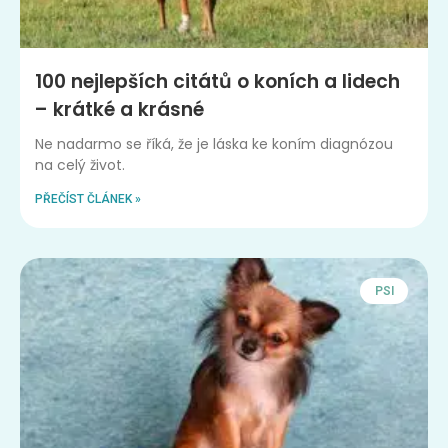
100 nejlepších citátů o koních a lidech
– krátké a krásné
Ne nadarmo se říká, že je láska ke koním diagnózou
na celý život.
PŘEČÍST ČLÁNEK »
PSI