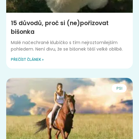
15 důvodů, proč si (ne)pořizovat
bišonka
Malé načechrané klubíčko s tím nejroztomilejším
pohledem. Není divu, že se bišonek těší velké oblibě.
PŘEČÍST ČLÁNEK »
PSI