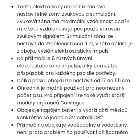
Tento elektronický ohradník má dvě
nastavitelné zóny: zvukovou a stimulační.
Zvuková zóna má maximální vzdálenost cca 14
m, v této vzdálenosti je pes pouze varován
zvukovým signálem. Stimulační zóna lze
nastavit do vzdálenosti cca 9 m, v této oblasti je
z obojku vyslán elektrostatický impuls.
Na přijímači je 8 různých úrovní
elektrostatického impulsu, díky čemuž lze
přizpůsobit pro každého psa dle potřeby.
Délka pásku obojku lze nastavit od 17 do 55 cm.
Ohradník je možné používat pro neomezený
počet psů. Pro připojení lze také využít starší
modely přijímačů Canifugue.
Obojek je napájen baterií s výdrží až 6 měsíců,
konkrétně se jedná o 3V baterii CR2.
Přijímač na obojku je voděodolný a vodotěsný,
není proto problém ho používat i při špatném