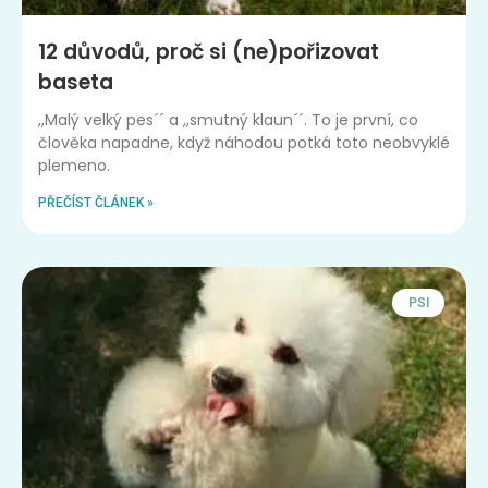
12 důvodů, proč si (ne)pořizovat
baseta
,,Malý velký pes´´ a ,,smutný klaun´´. To je první, co
člověka napadne, když náhodou potká toto neobvyklé
plemeno.
PŘEČÍST ČLÁNEK »
PSI