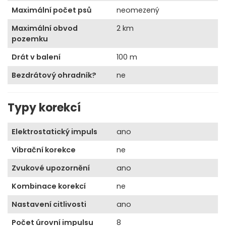
Maximální počet psů
neomezený
Maximální obvod
2 km
pozemku
Drát v balení
100 m
Bezdrátový ohradník?
ne
Typy korekcí
Elektrostatický impuls
ano
Vibrační korekce
ne
Zvukové upozornění
ano
Kombinace korekcí
ne
Nastavení citlivosti
ano
Počet úrovní impulsu
8