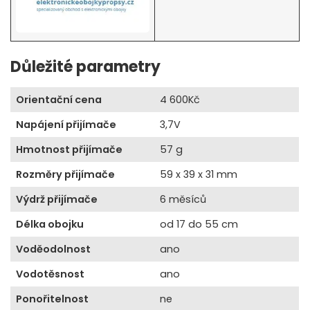
Důležité parametry
Orientační cena
4 600Kč
Napájení přijímače
3,7V
Hmotnost přijímače
57 g
Rozměry přijímače
59 x 39 x 31 mm
Výdrž přijímače
6 měsíců
Délka obojku
od 17 do 55 cm
Voděodolnost
ano
Vodotěsnost
ano
Ponořitelnost
ne