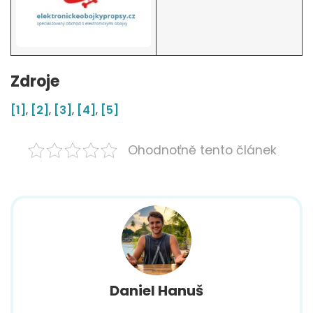
Zdroje
[1]
,
[2]
,
[3]
,
[4]
,
[5]
Ohodnoťně tento článek
Daniel Hanuš