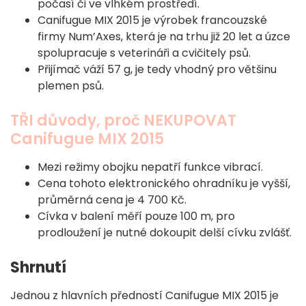
počasí či ve vlhkém prostředí.
Canifugue MIX 2015 je výrobek francouzské
firmy Num’Axes, která je na trhu již 20 let a úzce
spolupracuje s veterináři a cvičitely psů.
Přijímač váží 57 g, je tedy vhodný pro většinu
plemen psů.
TŘI důvody, proč NEKUPOVAT
Canifugue MIX 2015
Mezi režimy obojku nepatří funkce vibrací.
Cena tohoto elektronického ohradníku je vyšší,
průměrná cena je 4 700 Kč.
Cívka v balení měří pouze 100 m, pro
prodloužení je nutné dokoupit delší cívku zvlášť.
Shrnutí
Jednou z hlavních předností Canifugue MIX 2015 je