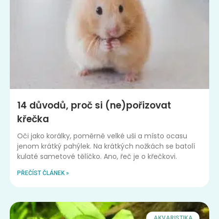
14 důvodů, proč si (ne)pořizovat
křečka
Oči jako korálky, poměrně velké uši a místo ocasu
jenom krátký pahýlek. Na krátkých nožkách se batolí
kulaté sametové tělíčko. Ano, řeč je o křečkovi.
PŘEČÍST ČLÁNEK »
AKVARISTIKA