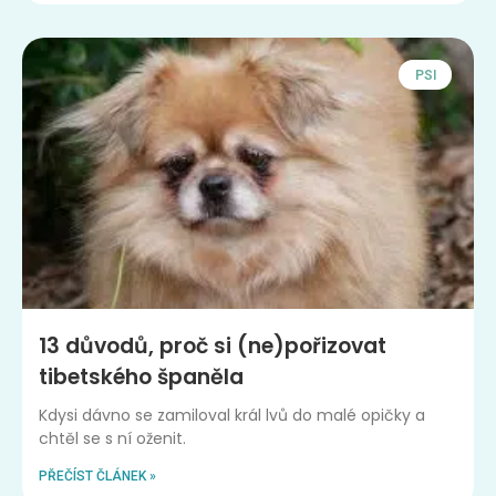
PSI
13 důvodů, proč si (ne)pořizovat
tibetského španěla
Kdysi dávno se zamiloval král lvů do malé opičky a
chtěl se s ní oženit.
PŘEČÍST ČLÁNEK »