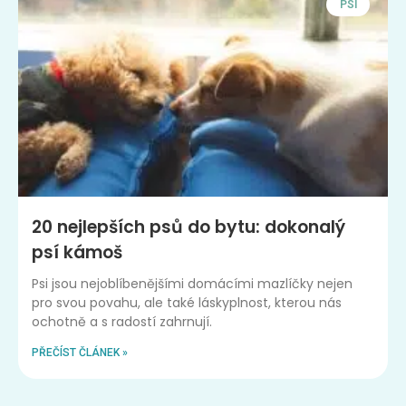
PSI
20 nejlepších psů do bytu: dokonalý
psí kámoš
Psi jsou nejoblíbenějšími domácími mazlíčky nejen
pro svou povahu, ale také láskyplnost, kterou nás
ochotně a s radostí zahrnují.
PŘEČÍST ČLÁNEK »