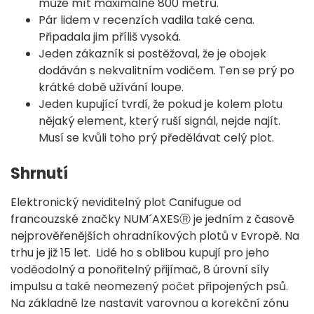
může mít maximálně 800 metrů.
Pár lidem v recenzích vadila také cena.
Připadala jim příliš vysoká.
Jeden zákazník si postěžoval, že je obojek
dodáván s nekvalitním vodičem. Ten se prý po
krátké době užívání loupe.
Jeden kupující tvrdí, že pokud je kolem plotu
nějaký element, který ruší signál, nejde najít.
Musí se kvůli toho prý předělávat celý plot.
Shrnutí
Elektronický neviditelný plot Canifugue od
francouzské značky NUM´AXESⓇ je jedním z časově
nejprověřenějších ohradníkových plotů v Evropě. Na
trhu je již 15 let. Lidé ho s oblibou kupují pro jeho
voděodolný a ponořitelný přijímač, 8 úrovní síly
impulsu a také neomezený počet připojených psů.
Na základně lze nastavit varovnou a korekční zónu