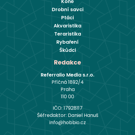
Koně
Drobní savci
Ptáci
Akvaristika
Teraristika
Rybaření
Škůdci
Redakce
Referralio Media s.r.o.
Příčná 1892/4
Praha
110 00
IČO: 17928117
Šéfredaktor: Daniel Hanuš
info@hobbio.cz