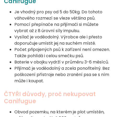
Canifugue
Je vhodný pro psy od 5 do 50kg. Do tohoto
váhového rozmezí se vleze většina psů.
Pomocí přepínače na přijímači si můžete
vybrat až z 8 úrovní síly impulsu.
Vysílač je voděodolný. Výrobce ale i přesto
doporučuje umístit jej na suchém místě.
Počet připojených psů k zařízení není omezen.
Takže pohlídá i celou smečku psů.
Baterie v obojku vydrží v průměru 3-6 měsíců.
Přijímač je voděodolný a zcela ponořitelný. Bez
poškození přístroje nebo zranění psa se s ním
může i koupat.
ČTYŘI důvody, proč nekupovat
Canifugue
Obvod pozemku, na kterém je plot umístěn,