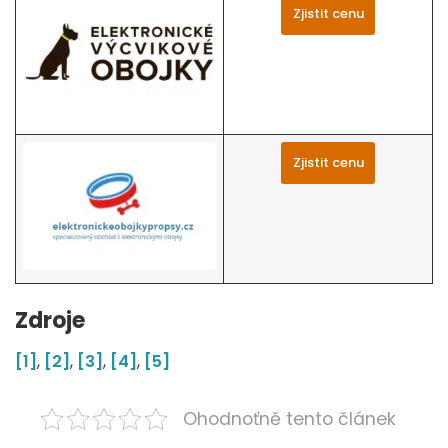
Zjistit cenu
Zjistit cenu
Zdroje
[1]
,
[2]
,
[3]
,
[4]
,
[5]
Ohodnoťně tento článek