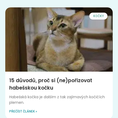
KOČKY
15 důvodů, proč si (ne)pořizovat
habešskou kočku
Habešská kočka je dalším z tak zajímavých kočičích
plemen.
PŘEČÍST ČLÁNEK »