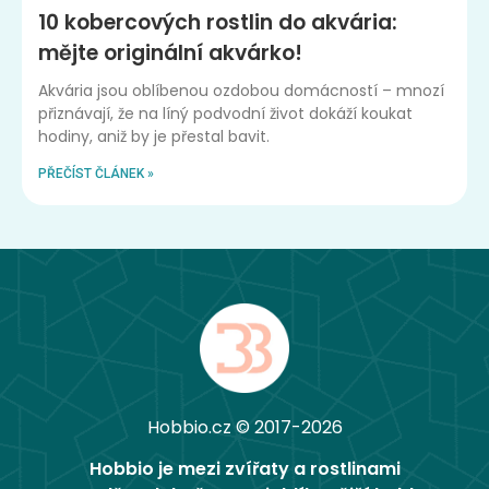
10 kobercových rostlin do akvária:
mějte originální akvárko!
Akvária jsou oblíbenou ozdobou domácností – mnozí
přiznávají, že na líný podvodní život dokáží koukat
hodiny, aniž by je přestal bavit.
PŘEČÍST ČLÁNEK »
Hobbio.cz © 2017-2026
Hobbio je mezi zvířaty a rostlinami