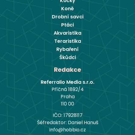
Kočky
Koně
Drobní savci
Ptáci
Akvaristika
Teraristika
Rybaření
Škůdci
Redakce
Referralio Media s.r.o.
Příčná 1892/4
Praha
110 00
IČO: 17928117
Šéfredaktor: Daniel Hanuš
info@hobbio.cz