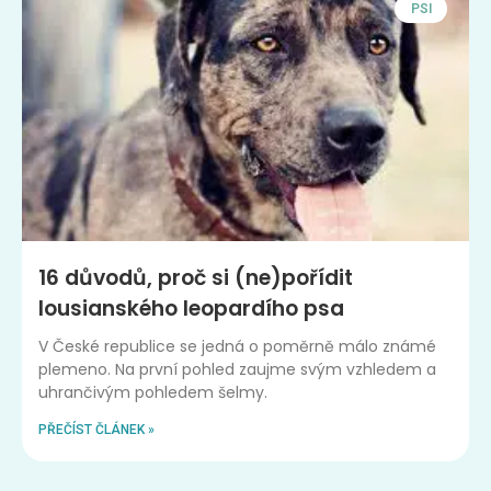
PSI
16 důvodů, proč si (ne)pořídit
lousianského leopardího psa
V České republice se jedná o poměrně málo známé
plemeno. Na první pohled zaujme svým vzhledem a
uhrančivým pohledem šelmy.
PŘEČÍST ČLÁNEK »