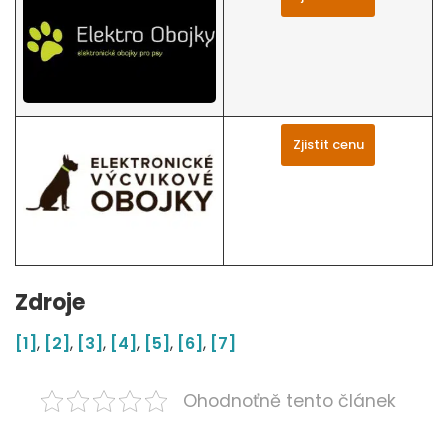
Zjistit cenu
Zdroje
[1]
,
[2]
,
[3]
,
[4]
,
[5]
,
[6]
,
[7]
Ohodnoťně tento článek