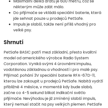
Maximální délka drátu je 600 metrů, což se
některým může zdát málo.
Do přijímače se vkládá speciální baterie, která
jde sehnat pouze u prodejců PetSafe.
Impuls je slabší, takže není příliš vhodný pro
velké psy.
Shrnutí
PetSafe BASIC patří mezi základní, přesto kvalitní
model od amerického výrobce Radio System
Corporation. Vyniká svými 4 úrovněmi impulsu,
vodotěsnou základnou a vhodností i pro malé psy.
Přijímač pohání 3V speciální baterie RFA-67D-11,
kterou lze zakoupit u prodejců PetSafe. Nabitá vydrží
přibližně 4 měsíce, v momentě kdy bude slabá,
začne co 4-5 sekund blikat indikační světlo
přijímače. Nevýhodou je již zmíněný slabší impuls,
který nemusí stačit na psy velkých plemen. PetSafe