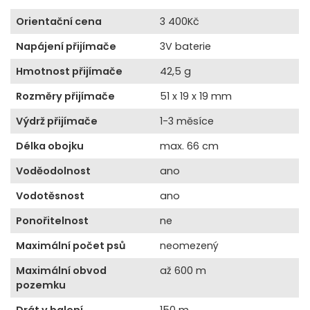
Orientační cena
3 400Kč
Napájení přijímače
3V baterie
Hmotnost přijímače
42,5 g
Rozměry přijímače
51 x 19 x 19 mm
Výdrž přijímače
1-3 měsíce
Délka obojku
max. 66 cm
Voděodolnost
ano
Vodotěsnost
ano
Ponořitelnost
ne
Maximální počet psů
neomezený
Maximální obvod
až 600 m
pozemku
Drát v balení
150 m