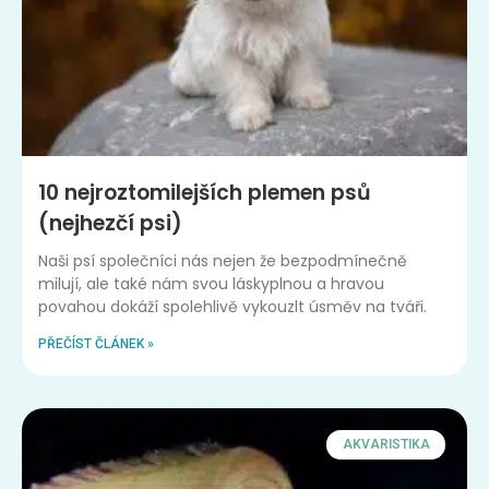
10 nejroztomilejších plemen psů
(nejhezčí psi)
Naši psí společníci nás nejen že bezpodmínečně
milují, ale také nám svou láskyplnou a hravou
povahou dokáží spolehlivě vykouzlt úsměv na tváři.
PŘEČÍST ČLÁNEK »
AKVARISTIKA