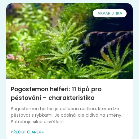
AKVARISTIKA
Pogostemon helferi: 11 tipů pro
pěstování – charakteristika
Pogostemon helferi je oblíbená rostlina, kterou lze
pěstovat s rybkami. Je odolná, ale citlivá na změny.
Potřebuje silné osvětlení.
PŘEČÍST ČLÁNEK »