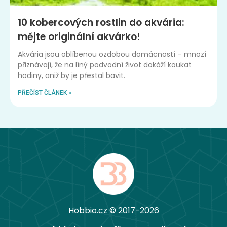
10 kobercových rostlin do akvária:
mějte originální akvárko!
Akvária jsou oblíbenou ozdobou domácností – mnozí
přiznávají, že na líný podvodní život dokáží koukat
hodiny, aniž by je přestal bavit.
PŘEČÍST ČLÁNEK »
Hobbio.cz © 2017-2026