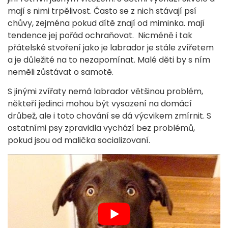
mají s nimi trpělivost. Často se z nich stávají psí
chůvy, zejména pokud dítě znají od miminka. mají
tendence jej pořád ochraňovat. Nicméně i tak
přátelské stvoření jako je labrador je stále zvířetem
a je důležité na to nezapomínat. Malé děti by s ním
neměli zůstávat o samotě.
S jinými zvířaty nemá labrador většinou problém,
někteří jedinci mohou být vysazení na domácí
drůbež, ale i toto chování se dá výcvikem zmírnit. S
ostatními psy zpravidla vychází bez problémů,
pokud jsou od malička socializovaní.