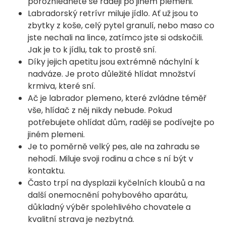
porozhlédněte se raději po jiném plemeni.
Labradorský retrívr miluje jídlo. Ať už jsou to
zbytky z koše, celý pytel granulí, nebo maso co
jste nechali na lince, zatímco jste si odskočili.
Jak je to k jídlu, tak to prostě sní.
Díky jejich apetitu jsou extrémně náchylní k
nadváze. Je proto důležité hlídat množství
krmiva, které sní.
Ač je labrador plemeno, které zvládne téměř
vše, hlídač z něj nikdy nebude. Pokud
potřebujete ohlídat dům, raději se podívejte po
jiném plemeni.
Je to poměrně velký pes, ale na zahradu se
nehodí. Miluje svoji rodinu a chce s ní být v
kontaktu.
Často trpí na dysplazii kyčelních kloubů a na
další onemocnění pohybového aparátu,
důkladný výběr spolehlivého chovatele a
kvalitní strava je nezbytná.