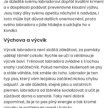
Je důležité svému labradorovi dopřát kvalitní krmení
a v dospělosti podávat preventivně kloubní výživu.
Jsou taky díky svému apetitu náchylní k nadváze, i
toto může být důvod dalších onemocnění, proto
svého labradora v jídle hlídejte a udržujte ho v
kondici.
Výchova a výcvik
Výcvik labradora není složitá záležitost, za pamlsky
udělají téměř cokoliv. Rychle se učí a většinou je
výcvik baví. Trénovat labradora zvládne s trochou
snahy i začátečník. Pokud nemáte zkušenosti se psy
a stále váháte, tak směle do toho. Labrador je ten
typ psa, který vám lecjakou začátečnickou chybu
odpustí. Je ale důležité, stejně jako u ostatních
plemen, labradora od štěněte socializovat a učit je
zůstávat doma o samotě. Taky není dobré
zapomínat, že je to pes plný energie a tak kromě
výcviku, je potřeba jej unavit i fyzicky.