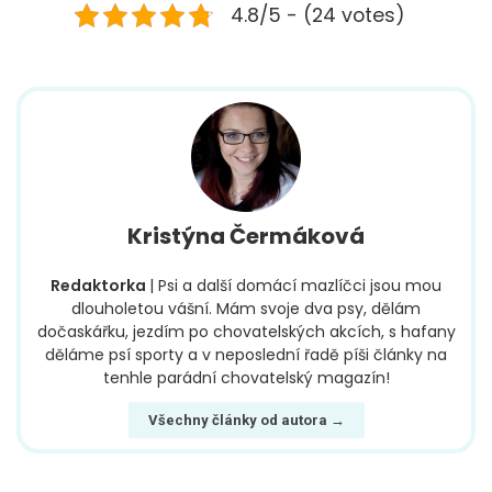
4.8/5 - (24 votes)
Kristýna Čermáková
Redaktorka
| Psi a další domácí mazlíčci jsou mou
dlouholetou vášní. Mám svoje dva psy, dělám
dočaskářku, jezdím po chovatelských akcích, s hafany
děláme psí sporty a v neposlední řadě píši články na
tenhle parádní chovatelský magazín!
Všechny články od autora →