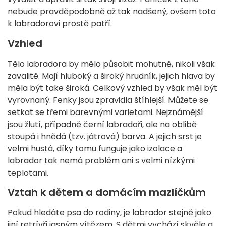
nebude pravděpodobně až tak nadšený, ovšem toto
k labradorovi prostě patří.
Vzhled
Tělo labradora by mělo působit mohutně, nikoli však
zavalitě. Mají hluboký a široký hrudník, jejich hlava by
měla být take široká. Celkový vzhled by však měl být
vyrovnaný. Fenky jsou zpravidla štíhlejší. Můžete se
setkat se třemi barevnými varietami. Nejznámější
jsou žlutí, případně černí labradoři, ale na oblibě
stoupá i hnědá (tzv. játrová) barva. A jejich srst je
velmi hustá, díky tomu funguje jako izolace a
labrador tak nemá problém ani s velmi nízkými
teplotami.
Vztah k dětem a domácím mazlíčkům
Pokud hledáte psa do rodiny, je labrador stejně jako
jiní retrívři jasným vítězem. S dětmi vychází skvěle a