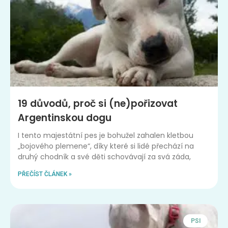
19 důvodů, proč si (ne)pořizovat
Argentinskou dogu
I tento majestátní pes je bohužel zahalen kletbou
„bojového plemene“, díky které si lidé přechází na
druhý chodník a své děti schovávají za svá záda,
PŘEČÍST ČLÁNEK »
PSI