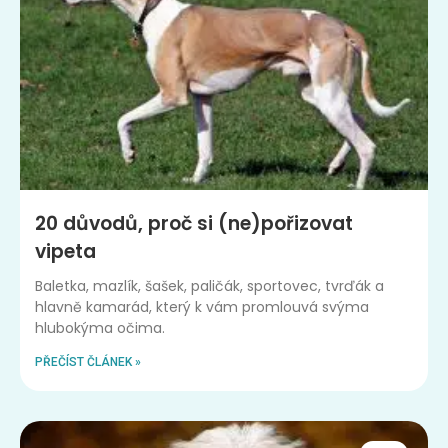
20 důvodů, proč si (ne)pořizovat
vipeta
Baletka, mazlík, šašek, paličák, sportovec, tvrďák a
hlavně kamarád, který k vám promlouvá svýma
hlubokýma očima.
PŘEČÍST ČLÁNEK »