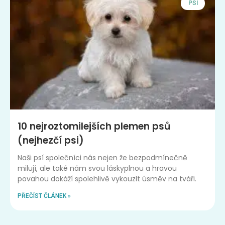
PSI
10 nejroztomilejších plemen psů
(nejhezčí psi)
Naši psí společníci nás nejen že bezpodmínečně
milují, ale také nám svou láskyplnou a hravou
povahou dokáží spolehlivě vykouzlt úsměv na tváři.
PŘEČÍST ČLÁNEK »