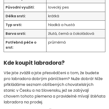
Původní využití:
lovecký pes
Délka srsti:
krátká
Typ srsti:
hladká a hustá
Barva srsti:
žlutá, černá a čokoládová
Potřebná péče o
průměrná
srst:
Kde koupit labradora?
Vše jste zvážili a jste přesvědčeni o tom, že budete
pro labradora dobrým páníčkem? Nuže dobrá! Níže
přikládáme seznam oblíbených chovatelských
stanic v Česku a na Slovensku, jež se zabývají
chovem tohoto plemena a pravidelně mívají štěňata
labradora na prodej.