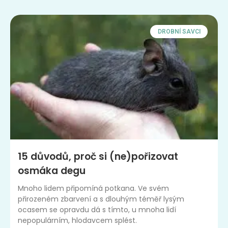
DROBNÍ SAVCI
15 důvodů, proč si (ne)pořizovat
osmáka degu
Mnoho lidem připomíná potkana. Ve svém
přirozeném zbarvení a s dlouhým téměř lysým
ocasem se opravdu dá s tímto, u mnoha lidí
nepopulárním, hlodavcem splést.