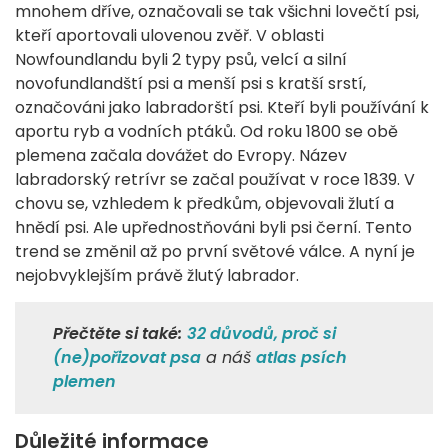
mnohem dříve, označovali se tak všichni lovečtí psi,
kteří aportovali ulovenou zvěř. V oblasti
Nowfoundlandu byli 2 typy psů, velcí a silní
novofundlandští psi a menší psi s kratší srstí,
označováni jako labradorští psi. Kteří byli používání k
aportu ryb a vodních ptáků. Od roku 1800 se obě
plemena začala dovážet do Evropy. Název
labradorský retrívr se začal používat v roce 1839. V
chovu se, vzhledem k předkům, objevovali žlutí a
hnědí psi. Ale upřednostňováni byli psi černí. Tento
trend se změnil až po první světové válce. A nyní je
nejobvyklejším právě žlutý labrador.
Přečtěte si také:
32 důvodů, proč si
(ne)pořizovat psa
a náš
atlas psích
plemen
Důležité informace