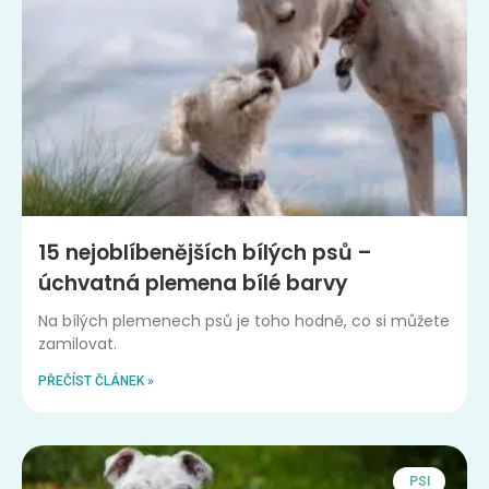
15 nejoblíbenějších bílých psů –
úchvatná plemena bílé barvy
Na bílých plemenech psů je toho hodně, co si můžete
zamilovat.
PŘEČÍST ČLÁNEK »
PSI