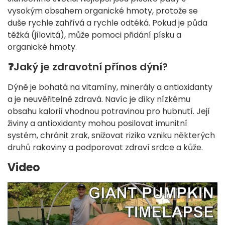
vysokým obsahem organické hmoty, protože se
duše rychle zahřívá a rychle odtéká. Pokud je půda
těžká (jílovitá), může pomoci přidání písku a
organické hmoty.
❓
Jaký je zdravotní přínos dýní?
Dýně je bohatá na vitamíny, minerály a antioxidanty
a je neuvěřitelně zdravá. Navíc je díky nízkému
obsahu kalorií vhodnou potravinou pro hubnutí. Její
živiny a antioxidanty mohou posilovat imunitní
systém, chránit zrak, snižovat riziko vzniku některých
druhů rakoviny a podporovat zdraví srdce a kůže.
Video