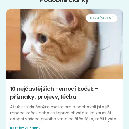
NEZAŘAZENÉ
10 nejčastějších nemocí koček –
příznaky, projevy, léčba
Ať už jste zkušeným majitelem a odchovali jste již
mnoho koček nebo se teprve chystáte ke koupi či
adopci vašeho prvního vrnícího štěstíčka, měli byste
PŘEČÍST ČLÁNEK »