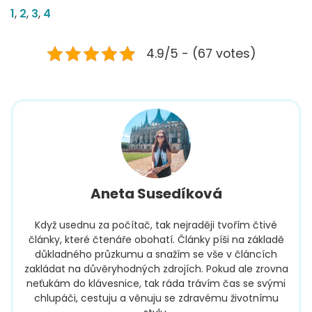
1
,
2
,
3
,
4
4.9/5 - (67 votes)
Aneta Susedíková
Když usednu za počítač, tak nejraději tvořím čtivé
články, které čtenáře obohatí. Články píši na základě
důkladného průzkumu a snažím se vše v článcích
zakládat na důvěryhodných zdrojích. Pokud ale zrovna
neťukám do klávesnice, tak ráda trávím čas se svými
chlupáči, cestuju a věnuju se zdravému životnímu