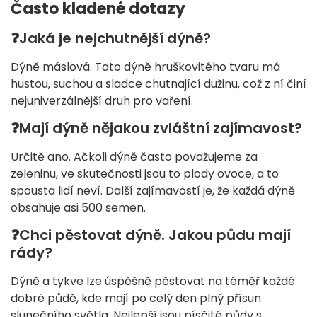
Často kladené dotazy
❓
Jaká je nejchutnější dýně?
Dýně máslová. Tato dýně hruškovitého tvaru má
hustou, suchou a sladce chutnající dužinu, což z ní činí
nejuniverzálnější druh pro vaření.
❓
Mají dýně nějakou zvláštní zajímavost?
Určitě ano. Ačkoli dýně často považujeme za
zeleninu, ve skutečnosti jsou to plody ovoce, a to
spousta lidí neví. Další zajímavostí je, že každá dýně
obsahuje asi 500 semen.
❓
Chci pěstovat dýně. Jakou půdu mají
rády?
Dýně a tykve lze úspěšně pěstovat na téměř každé
dobré půdě, kde mají po celý den plný přísun
slunečního světla. Nejlepší jsou písčité půdy s