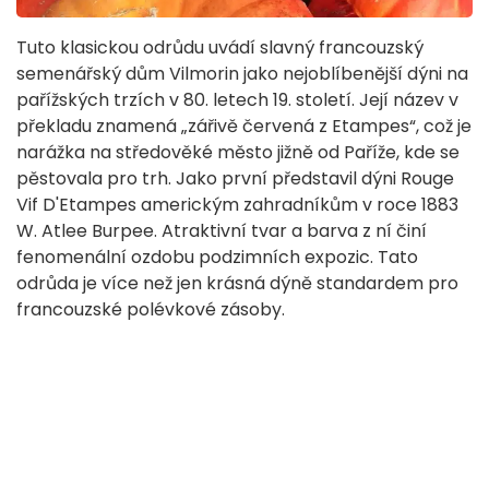
Tuto klasickou odrůdu uvádí slavný francouzský
semenářský dům Vilmorin jako nejoblíbenější dýni na
pařížských trzích v 80. letech 19. století. Její název v
překladu znamená „zářivě červená z Etampes“, což je
narážka na středověké město jižně od Paříže, kde se
pěstovala pro trh. Jako první představil dýni Rouge
Vif D'Etampes americkým zahradníkům v roce 1883
W. Atlee Burpee. Atraktivní tvar a barva z ní činí
fenomenální ozdobu podzimních expozic. Tato
odrůda je více než jen krásná dýně standardem pro
francouzské polévkové zásoby.