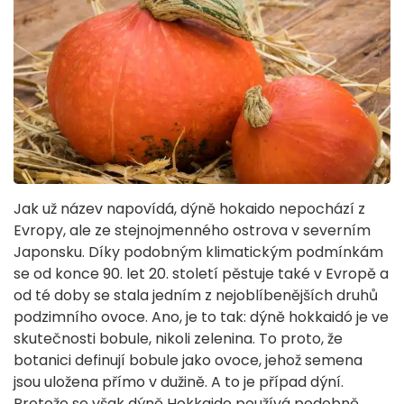
Jak už název napovídá, dýně hokaido nepochází z
Evropy, ale ze stejnojmenného ostrova v severním
Japonsku. Díky podobným klimatickým podmínkám
se od konce 90. let 20. století pěstuje také v Evropě a
od té doby se stala jedním z nejoblíbenějších druhů
podzimního ovoce. Ano, je to tak: dýně hokkaidó je ve
skutečnosti bobule, nikoli zelenina. To proto, že
botanici definují bobule jako ovoce, jehož semena
jsou uložena přímo v dužině. A to je případ dýní.
Protože se však dýně Hokkaido používá podobně