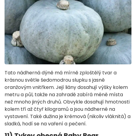
Tato nádherná dýně má mírně zploštělý tvar a
krásnou světle šedomodrou slupku s jasně
oranžovým vnitřkem. Její liány dosahují výšky kolem
metru a půl, takže na zahradě zabírá méně místa
než mnoho jiných druhů. Obvykle dosahují hmotnosti
kolem tří až čtyř kilogramů a jsou nádherné na
vystavení. Také dužina je krémová (nikoliv vláknitá) a
sladká, hodí se na vaření a pečení.
11) Tykev obecná Baby Bear