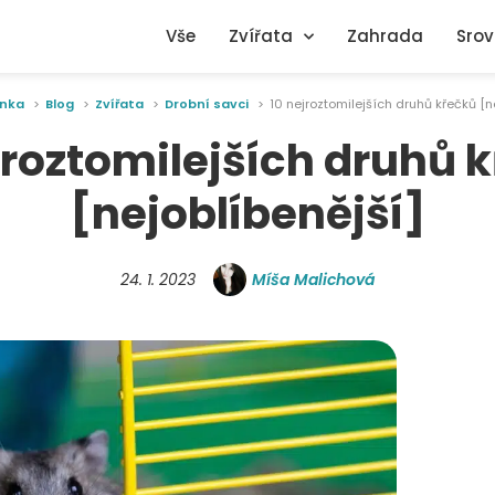
Vše
Zvířata
Zahrada
Srov
ánka
Blog
Zvířata
Drobní savci
10 nejroztomilejších druhů křečků [n
jroztomilejších druhů 
[nejoblíbenější]
24. 1. 2023
Míša Malichová