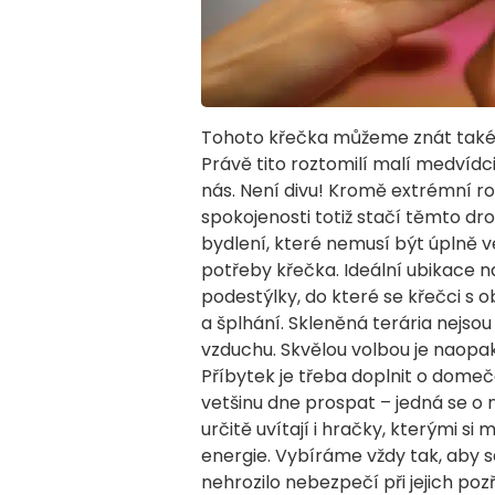
Tohoto křečka můžeme znát také
Právě tito roztomilí malí medvídc
nás. Není divu! Kromě extrémní ro
spokojenosti totiž stačí těmto d
bydlení, které nemusí být úplně 
potřeby křečka. Ideální ubikace n
podestýlky, do které se křečci s ob
a šplhání. Skleněná terária nejsou
vzduchu. Skvělou volbou je naopa
Příbytek je třeba doplnit o dome
vetšinu dne prospat – jedná se o 
určitě uvítají i hračky, kterými si
energie. Vybíráme vždy tak, aby 
nehrozilo nebezpečí při jejich poz