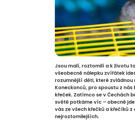
Jsou malí, roztomilí a k životu t
všeobecně nálepku zvířátek ide
rozumnější děti, které zvládno
Koneckonců, pro spoustu z nás
křeček. Zatímco se v Čechách bě
světě potkáme víc – obecně jde 
vás ze všech křečků a křečíků z 
nejroztomilejších.