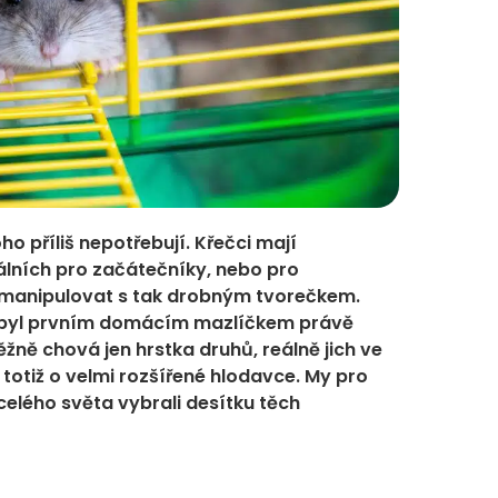
oho příliš nepotřebují. Křečci mají
álních pro začátečníky, nebo pro
u manipulovat s tak drobným tvorečkem.
 byl prvním domácím mazlíčkem právě
žně chová jen hrstka druhů, reálně jich ve
totiž o velmi rozšířené hlodavce. My pro
celého světa vybrali desítku těch