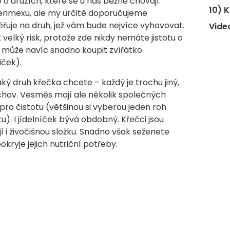
 druzích, které se u nás běžně chovají.
10) 
erimexu, ale my určitě doporučujeme
řuje na druh, jež vám bude nejvíce vyhovovat.
Vide
elký risk, protože zde nikdy nemáte jistotu o
 může navíc snadno koupit zvířátko
iček).
aký druh křečka chcete – každý je trochu jiný,
 chov. Vesměs mají ale několik společných
l pro čistotu (většinou si vyberou jeden roh
tu). I jídelníček bývá obdobný. Křečci jsou
í i živočišnou složku. Snadno však seženete
kryje jejich nutriční potřeby.