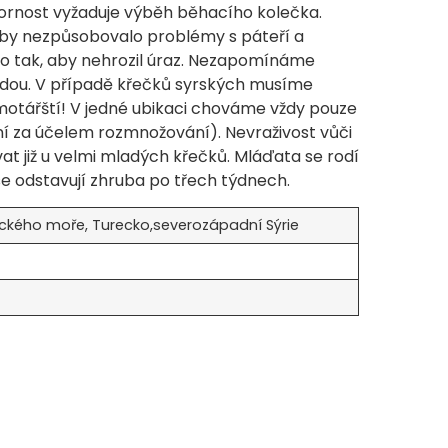
zornost vyžaduje výběh běhacího kolečka.
aby nezpůsobovalo problémy s páteří a
o tak, aby nehrozil úraz. Nezapomínáme
odou. V případě křečků syrských musíme
amotářští! V jedné ubikaci chováme vždy pouze
ní za účelem rozmnožování). Nevraživost vůči
 již u velmi mladých křečků. Mláďata se rodí
se odstavují zhruba po třech týdnech.
ckého moře, Turecko,severozápadní Sýrie