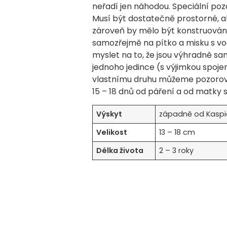
neřadí jen náhodou. Speciální po
Musí být dostatečně prostorné, 
zároveň by mělo být konstruován
samozřejmě na pítko a misku s v
myslet na to, že jsou výhradně s
jednoho jedince (s výjimkou spoje
vlastnímu druhu můžeme pozorovat
15 – 18 dnů od páření a od matky 
Výskyt
západně od Kaspi
Velikost
13 – 18 cm
Délka života
2 – 3 roky