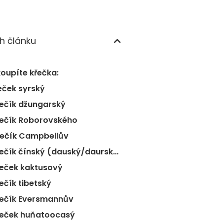
h článku
koupíte křečka:
řeček syrský
řečík džungarský
řečík Roborovského
řečík Campbellův
5) Křečík čínský (dauský/daurský)
řeček kaktusový
řečík tibetský
řečík Eversmannův
řeček huňatoocasý