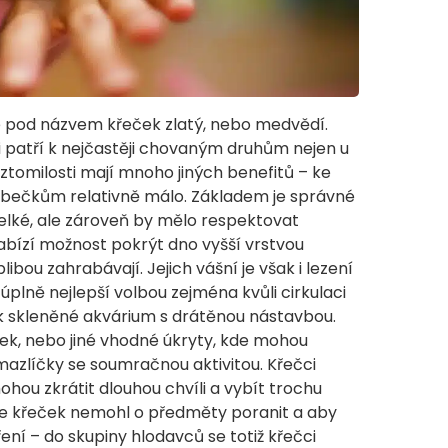
 pod názvem křeček zlatý, nebo medvědí.
i patří k nejčastěji chovaným druhům nejen u
ztomilosti mají mnoho jiných benefitů – ke
robečkům relativně málo. Základem je správné
velké, ale zároveň by mělo respektovat
abízí možnost pokrýt dno vyšší vrstvou
libou zahrabávají. Jejich vášní je však i lezení
 úplně nejlepší volbou zejména kvůli cirkulaci
k skleněné akvárium s drátěnou nástavbou.
ček, nebo jiné vhodné úkryty, kde mohou
mazlíčky se soumračnou aktivitou. Křečci
 mohou zkrátit dlouhou chvíli a vybít trochu
se křeček nemohl o předměty poranit a aby
ření – do skupiny hlodavců se totiž křečci