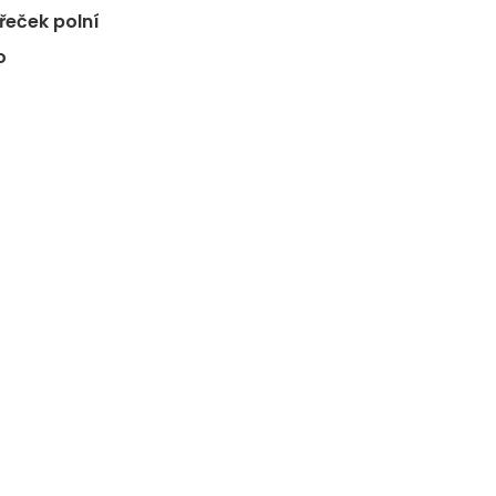
Křeček polní
o