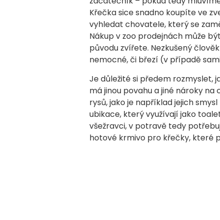
začátečník – pokud tedy mluvíme o
Křečka sice snadno koupíte ve zv
vyhledat chovatele, který se zamě
Nákup v zoo prodejnách může být v
původu zvířete. Nezkušený člověk
nemocné, či březí (v případě sam
Je důležité si předem rozmyslet, j
má jinou povahu a jiné nároky na
rysů, jako je například jejich smys
ubikace, který využívají jako toale
všežravci, v potravě tedy potřebuj
hotové krmivo pro křečky, které po