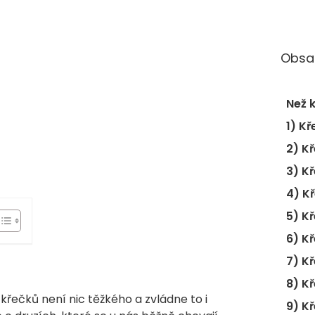
Obsa
Než 
1) K
2) K
3) K
4) K
6) K
7) K
8) K
 křečků není nic těžkého a zvládne to i
9) K