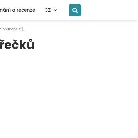
nání a recenze
CZ
ejoblíbenější]
křečků