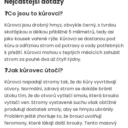
Nejčastější dotazy
❓
Co jsou to kůrovci?
Kůrovci jsou drobný hmyz, obvykle černý, s tvrdou
skořápkou a délkou přibližně 5 milimetrů, tedy asi
jako kousek vařené rýže. Kůrovci se dostanou pod
kůru a odříznou strom od potravy a vody potřebných
k přežití. Kůrovci mohou v teplých měsících zahubit
strom za pouhé dva až čtyři týdny.
❓
Jak kůrovec útočí?
Kůrovci napadají stromy tak, že do kůry vyvrtávají
otvory. Normální, zdravý strom se dokáže bránit
útoku tím, že do otvorů vytlačí smolu, která brouka
vytlačí ven. Stromy vystavené suchu však obtížně
produkují dostatek smoly, aby se hmyzu ubránily.
Problém ještě zhoršuje to, že brouci uvolňují
feromony, které lákají další brouky. Tento masový