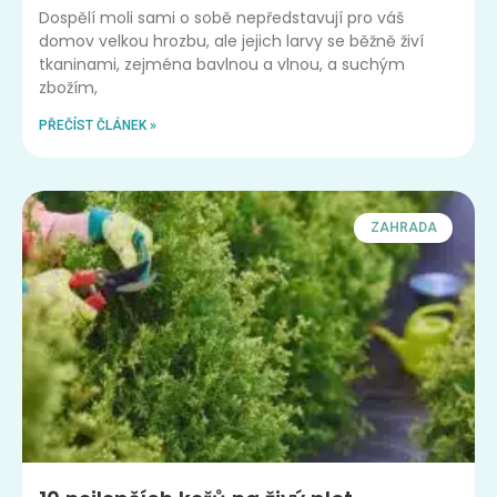
Dospělí moli sami o sobě nepředstavují pro váš
domov velkou hrozbu, ale jejich larvy se běžně živí
tkaninami, zejména bavlnou a vlnou, a suchým
zbožím,
PŘEČÍST ČLÁNEK »
ZAHRADA