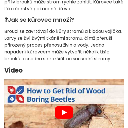
příliv brouků může strom rychle zahltit. Kůrovce také
láká čerstvě pokácené dřevo.
❓
Jak se kůrovec množí?
Brouci se zavrtávají do kůry stromů a kladou vajíčka.
Larvy se živí živými tkáněmi stromu, čímž přeruší
přirozený proces přenosu živin a vody. Jedno
napadení kůrovcem může vytvořit několik tisíc
brouků a snadno se rozšířit na sousední stromy.
Video