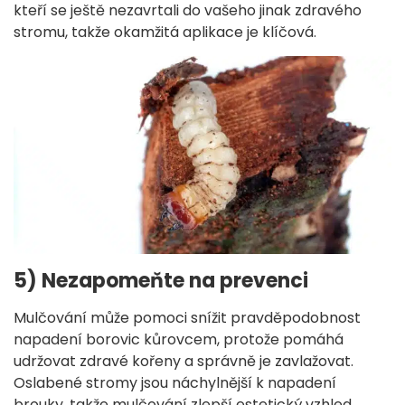
kteří se ještě nezavrtali do vašeho jinak zdravého
stromu, takže okamžitá aplikace je klíčová.
5) Nezapomeňte na prevenci
Mulčování může pomoci snížit pravděpodobnost
napadení borovic kůrovcem, protože pomáhá
udržovat zdravé kořeny a správně je zavlažovat.
Oslabené stromy jsou náchylnější k napadení
brouky, takže mulčování zlepší estetický vzhled