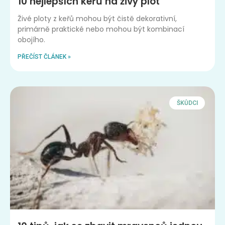
10 nejlepších keřů na živý plot
Živé ploty z keřů mohou být čistě dekorativní,
primárně praktické nebo mohou být kombinací
obojího.
PŘEČÍST ČLÁNEK »
ŠKŮDCI