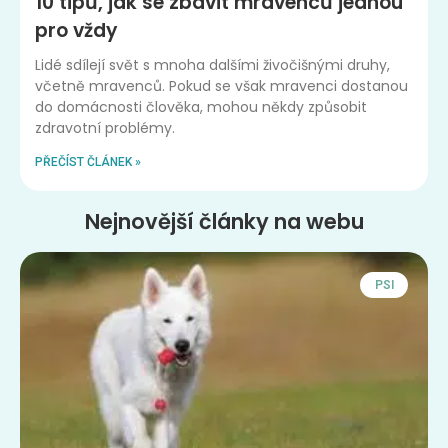
10 tipů, jak se zbavit mravenců jednou
pro vždy
Lidé sdílejí svět s mnoha dalšími živočišnými druhy,
včetně mravenců. Pokud se však mravenci dostanou
do domácnosti člověka, mohou někdy způsobit
zdravotní problémy.
PŘEČÍST ČLÁNEK »
Nejnovější články na webu
PSI