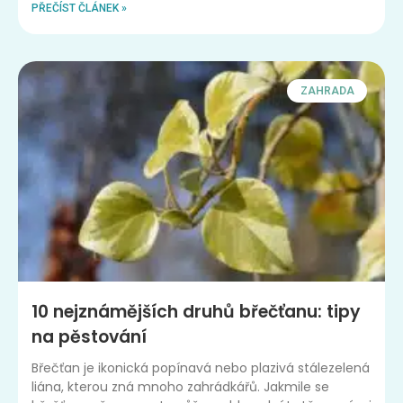
PŘEČÍST ČLÁNEK »
ZAHRADA
10 nejznámějších druhů břečťanu: tipy
na pěstování
Břečťan je ikonická popínavá nebo plazivá stálezelená
liána, kterou zná mnoho zahrádkářů. Jakmile se