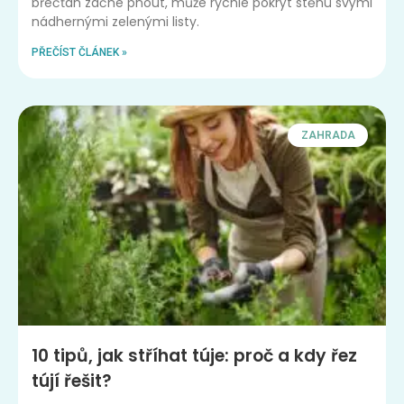
břečťan začne pnout, může rychle pokrýt stěnu svými
nádhernými zelenými listy.
PŘEČÍST ČLÁNEK »
ZAHRADA
10 tipů, jak stříhat túje: proč a kdy řez
tújí řešit?