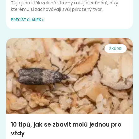
Túje jsou stálezelené stromy milující stříhání, díky
kterému si zachovávají svůj přirozený tvar.
PŘEČÍST ČLÁNEK »
ŠKŮDCI
10 tipů, jak se zbavit molů jednou pro
vždy