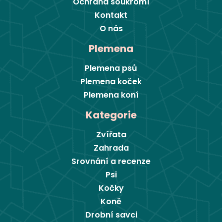
Ochrana soukromí
Kontakt
O nás
Plemena
Plemena psů
Plemena koček
Plemena koní
Kategorie
Zvířata
Zahrada
Srovnání a recenze
Psi
Kočky
Koně
Drobní savci