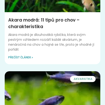
Akara modrá: 11 tipů pro chov –
charakteristika
Akara modrá je dlouhověká rybička, která svým
pestrým vzhledem rozzáří každé akvárium, je
nenáročná na chov a hojně se tře, proto je vhodné jí
pořídit
PŘEČÍST ČLÁNEK »
AKVARISTIKA