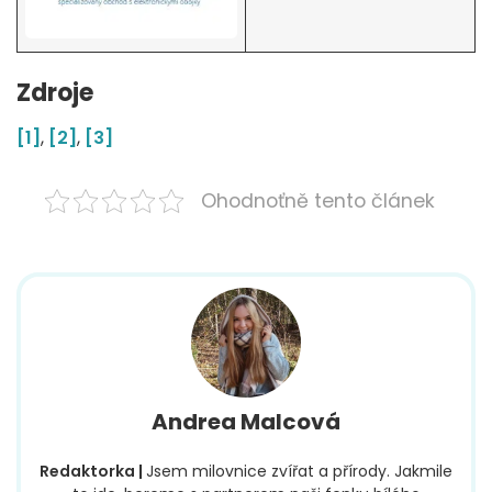
Zdroje
[1]
,
[2]
,
[3]
Ohodnoťně tento článek
Andrea Malcová
Redaktorka |
Jsem milovnice zvířat a přírody. Jakmile