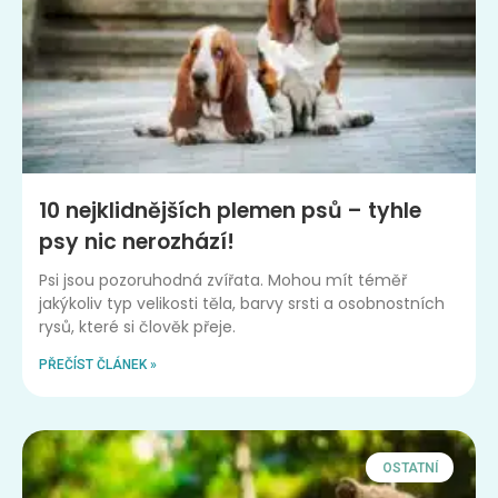
10 nejklidnějších plemen psů – tyhle
psy nic nerozhází!
Psi jsou pozoruhodná zvířata. Mohou mít téměř
jakýkoliv typ velikosti těla, barvy srsti a osobnostních
rysů, které si člověk přeje.
PŘEČÍST ČLÁNEK »
OSTATNÍ