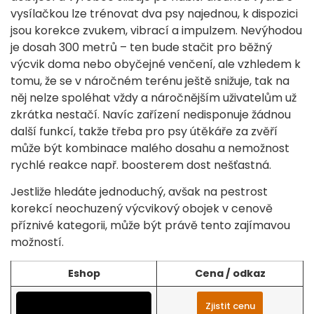
vysílačkou lze trénovat dva psy najednou, k dispozici
jsou korekce zvukem, vibrací a impulzem. Nevýhodou
je dosah 300 metrů – ten bude stačit pro běžný
výcvik doma nebo obyčejné venčení, ale vzhledem k
tomu, že se v náročném terénu ještě snižuje, tak na
něj nelze spoléhat vždy a náročnějším uživatelům už
zkrátka nestačí. Navíc zařízení nedisponuje žádnou
další funkcí, takže třeba pro psy útěkáře za zvěří
může být kombinace malého dosahu a nemožnost
rychlé reakce např. boosterem dost nešťastná.
Jestliže hledáte jednoduchý, avšak na pestrost
korekcí neochuzený výcvikový obojek v cenově
příznivé kategorii, může být právě tento zajímavou
možností.
Eshop
Cena / odkaz
Zjistit cenu