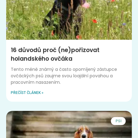
16 důvodů proč (ne)pořizovat
holandského ovčáka
Tento méně známý a často opomíjený zástupce
ovčáckých psů zaujme svou loajální povahou a
pracovním nasazením.
PŘEČÍST ČLÁNEK »
PSI