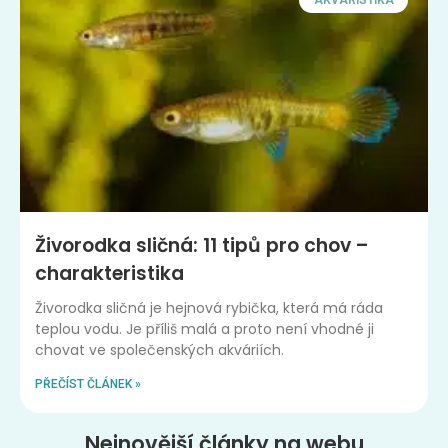
AKVARISTIKA
Živorodka sličná: 11 tipů pro chov –
charakteristika
Živorodka sličná je hejnová rybička, která má ráda
teplou vodu. Je příliš malá a proto není vhodné ji
chovat ve společenských akváriích.
PŘEČÍST ČLÁNEK »
Nejnovější články na webu