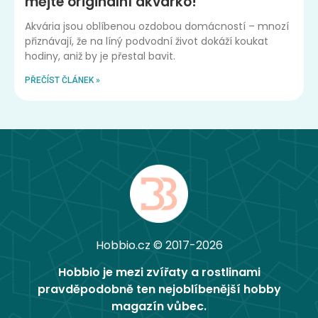
mějte originální akvárko!
Akvária jsou oblíbenou ozdobou domácností – mnozí
přiznávají, že na líný podvodní život dokáží koukat
hodiny, aniž by je přestal bavit.
PŘEČÍST ČLÁNEK »
Hobbio.cz © 2017-2026
Hobbio je mezi zvířaty a rostlinami
pravděpodobně ten nejoblíbenější hobby
magazín vůbec.