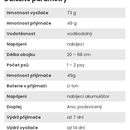
Hmotnost vysílače
73 g
Hmotnost přijímače
49 g
Vodotěsnost
voděodolný
Napájení
nabíjecí
Délka obojku
20 – 68 cm
Počet psů
1 – 2 psy
Hmotnost přijímače
49g
Baterie v přijímači
Li-Ion
Napájení
nabíjecí akumulátor
Displej
Ano, podsvícený
Výdrž přijímače
až 7 dní
Výdrž vysílače
až 14 dní