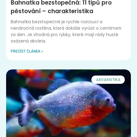
Bahnatka bezstopečná: 11 tipů pro
pěstování – charakteristika
Bahnatka bezstopečná je rychle rostoucí a
nenáročná rostlina, která dokáže vyrůst o centimetr
za den. Je vhodná pro rybky, které mají rády hustě
osázená akvária.
PŘEČÍST ČLÁNEK »
AKVARISTIKA