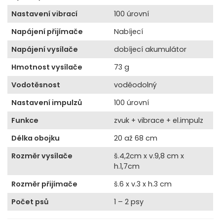
Nastavení vibrací
100 úrovní
Napájení přijímače
Nabíjecí
Napájení vysílače
dobíjecí akumulátor
Hmotnost vysílače
73 g
Vodotěsnost
voděodolný
Nastavení impulzů
100 úrovní
Funkce
zvuk + vibrace + el.impulz
Délka obojku
20 až 68 cm
Rozměr vysílače
š.4,2cm x v.9,8 cm x
h.1,7cm
Rozměr přijímače
š.6 x v.3 x h.3 cm
Počet psů
1 – 2 psy