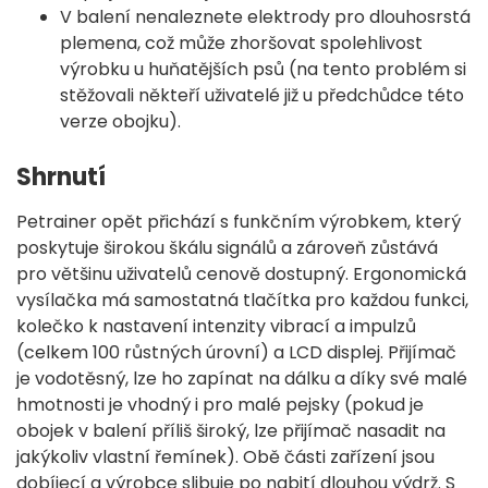
V balení nenaleznete elektrody pro dlouhosrstá
plemena, což může zhoršovat spolehlivost
výrobku u huňatějších psů (na tento problém si
stěžovali někteří uživatelé již u předchůdce této
verze obojku).
Shrnutí
Petrainer opět přichází s funkčním výrobkem, který
poskytuje širokou škálu signálů a zároveň zůstává
pro většinu uživatelů cenově dostupný. Ergonomická
vysílačka má samostatná tlačítka pro každou funkci,
kolečko k nastavení intenzity vibrací a impulzů
(celkem 100 růstných úrovní) a LCD displej. Přijímač
je vodotěsný, lze ho zapínat na dálku a díky své malé
hmotnosti je vhodný i pro malé pejsky (pokud je
obojek v balení příliš široký, lze přijímač nasadit na
jakýkoliv vlastní řemínek). Obě části zařízení jsou
dobíjecí a výrobce slibuje po nabití dlouhou výdrž. S