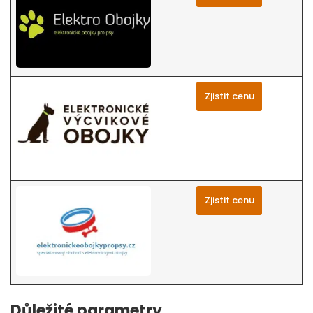
Zjistit cenu
Zjistit cenu
Důležité parametry