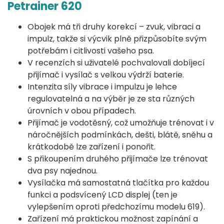
Petrainer 620
Obojek má tři druhy korekcí – zvuk, vibraci a
impulz, takže si výcvik plně přizpůsobíte svým
potřebám i citlivosti vašeho psa.
V recenzích si uživatelé pochvalovali dobíjecí
přijímač i vysílač s velkou výdrží baterie.
Intenzita síly vibrace i impulzu je lehce
regulovatelná a na výběr je ze sta různých
úrovních v obou případech.
Přijímač je vodotěsný, což umožňuje trénovat i v
náročnějších podmínkách, dešti, blátě, sněhu a
krátkodobě lze zařízení i ponořit.
S přikoupením druhého přijímače lze trénovat
dva psy najednou.
Vysílačka má samostatná tlačítka pro každou
funkci a podsvícený LCD displej (ten je
vylepšením oproti předchozímu modelu 619).
Zařízení má praktickou možnost zapínání a