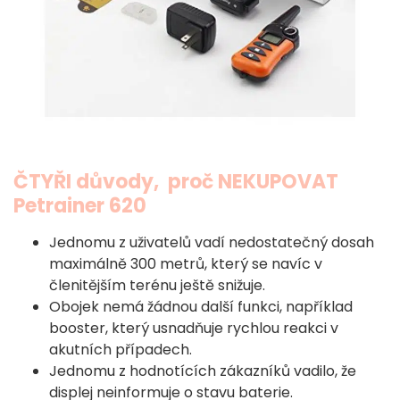
ČTYŘI důvody, proč NEKUPOVAT
Petrainer 620
Jednomu z uživatelů vadí nedostatečný dosah
maximálně 300 metrů, který se navíc v
členitějším terénu ještě snižuje.
Obojek nemá žádnou další funkci, například
booster, který usnadňuje rychlou reakci v
akutních případech.
Jednomu z hodnotících zákazníků vadilo, že
displej neinformuje o stavu baterie.