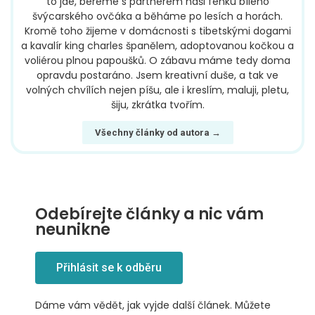
to jde, bereme s partnerem naši fenku bílého
švýcarského ovčáka a běháme po lesích a horách.
Kromě toho žijeme v domácnosti s tibetskými dogami
a kavalír king charles španělem, adoptovanou kočkou a
voliérou plnou papoušků. O zábavu máme tedy doma
opravdu postaráno. Jsem kreativní duše, a tak ve
volných chvílích nejen píšu, ale i kreslím, maluji, pletu,
šiju, zkrátka tvořím.
Všechny články od autora →
Odebírejte články a nic vám
neunikne
Přihlásit se k odběru
Dáme vám vědět, jak vyjde další článek. Můžete