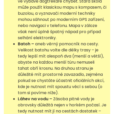
ve výbavě dogtrekaře chybět. Stará škola
může použít klasickou mapu s kompasem, či
buzolou, a vyznavači moderní techniky
mohou sáhnout po moderním GPS zařízení,
nebo navigaci v telefonu. Mapa v záloze
však není úplně špatný nápad pro případ
selhání elektroniky.
Batoh –
aneb věrný pomocník na cesty.
Velikost batohu volte dle délky trasy – je
tedy lepší mít alespoň dva (menší a větší),
abyste na každou menší túru nemuseli
tahat obří krosnu. Na druhou stranu je
důležité mít prostorné zavazadlo, zejména
pokud se chystáte účastnit oficiálních akcí,
kde je nutnost mít spoustu věcí s sebou (o
tom si povíme níže).
Láhev na vodu –
Zásoba pitné vody je
obrovsky důležitá nejen v horkém počasí. Je
tedy nutnost mít jí na cestách dostatek –