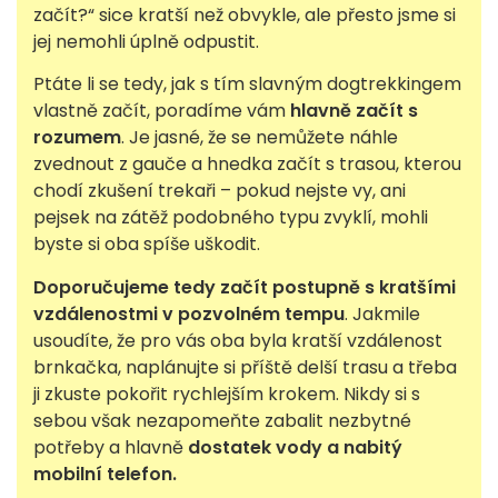
začít?“ sice kratší než obvykle, ale přesto jsme si
jej nemohli úplně odpustit.
Ptáte li se tedy, jak s tím slavným dogtrekkingem
vlastně začít, poradíme vám
hlavně začít s
rozumem
. Je jasné, že se nemůžete náhle
zvednout z gauče a hnedka začít s trasou, kterou
chodí zkušení trekaři – pokud nejste vy, ani
pejsek na zátěž podobného typu zvyklí, mohli
byste si oba spíše uškodit.
Doporučujeme tedy začít postupně s kratšími
vzdálenostmi v pozvolném tempu
. Jakmile
usoudíte, že pro vás oba byla kratší vzdálenost
brnkačka, naplánujte si příště delší trasu a třeba
ji zkuste pokořit rychlejším krokem. Nikdy si s
sebou však nezapomeňte zabalit nezbytné
potřeby a hlavně
dostatek vody a nabitý
mobilní telefon.