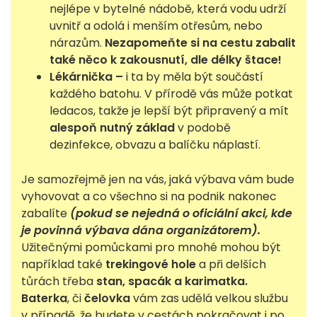
nejlépe v bytelné nádobě, která vodu udrží
uvnitř a odolá i menším otřesům, nebo
nárazům.
Nezapomeňte si na cestu zabalit
také něco k zakousnutí, dle délky štace!
Lékárnička –
i ta by měla být součástí
každého batohu. V přírodě vás může potkat
ledacos, takže je lepší být připravený a mít
alespoň nutný základ
v podobě
dezinfekce, obvazu a balíčku náplastí.
Je samozřejmě jen na vás, jaká výbava vám bude
vyhovovat a co všechno si na podnik nakonec
zabalíte
(pokud se nejedná o oficiální akci, kde
je povinná výbava dána organizátorem).
Užitečnými pomůckami pro mnohé mohou být
například také
trekingové hole
a při delších
tůrách třeba
stan, spacák a karimatka.
Baterka
, či
čelovka
vám zas udělá velkou službu
v případě, že budete v cestách pokračovat i po