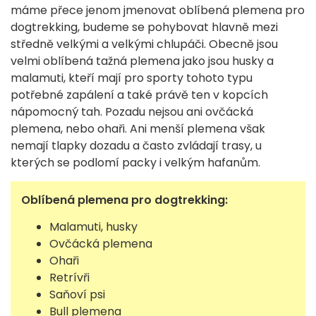
máme přece jenom jmenovat oblíbená plemena pro
dogtrekking, budeme se pohybovat hlavně mezi
středně velkými a velkými chlupáči. Obecně jsou
velmi oblíbená tažná plemena jako jsou husky a
malamuti, kteří mají pro sporty tohoto typu
potřebné zapálení a také právě ten v kopcích
nápomocný tah. Pozadu nejsou ani ovčácká
plemena, nebo ohaři. Ani menší plemena však
nemají tlapky dozadu a často zvládají trasy, u
kterých se podlomí packy i velkým hafanům.
Oblíbená plemena pro dogtrekking:
Malamuti, husky
Ovčácká plemena
Ohaři
Retrívři
Saňoví psi
Bull plemena