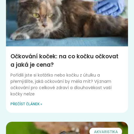
Očkování koček: na co kočku očkovat
a jaká je cena?
Pořídili jste si koťátko nebo kočku z útulku a
přemýšlíte, jaká očkování by měla mít? Význam
očkování pro celkové zdraví a dlouhověkost vaší
kočky nelze
PŘEČÍST ČLÁNEK »
AKVARISTIKA