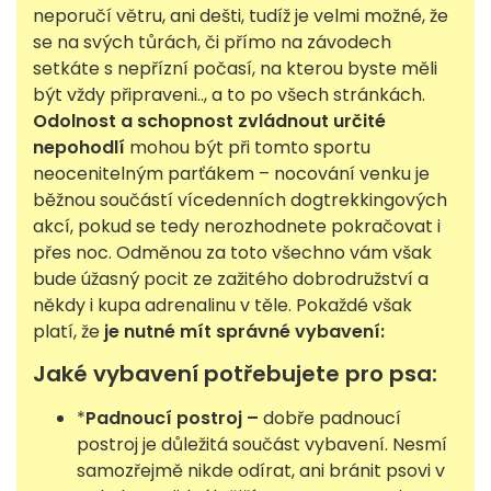
neporučí větru, ani dešti, tudíž je velmi možné, že
se na svých tůrách, či přímo na závodech
setkáte s nepřízní počasí, na kterou byste měli
být vždy připraveni.., a to po všech stránkách.
Odolnost a schopnost zvládnout určité
nepohodlí
mohou být při tomto sportu
neocenitelným parťákem – nocování venku je
běžnou součástí vícedenních dogtrekkingových
akcí, pokud se tedy nerozhodnete pokračovat i
přes noc. Odměnou za toto všechno vám však
bude úžasný pocit ze zažitého dobrodružství a
někdy i kupa adrenalinu v těle. Pokaždé však
platí, že
je nutné mít správné vybavení:
Jaké vybavení potřebujete pro psa:
*
Padnoucí postroj –
dobře padnoucí
postroj je důležitá součást vybavení. Nesmí
samozřejmě nikde odírat, ani bránit psovi v