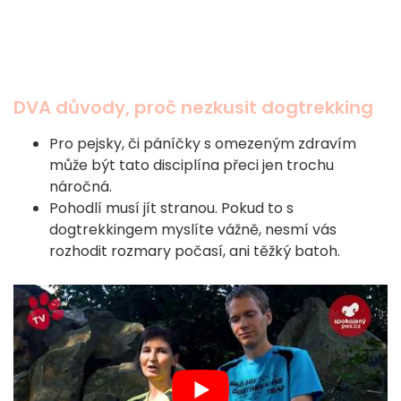
DVA důvody, proč nezkusit dogtrekking
Pro pejsky, či páníčky s omezeným zdravím
může být tato disciplína přeci jen trochu
náročná.
Pohodlí musí jít stranou. Pokud to s
dogtrekkingem myslíte vážně, nesmí vás
rozhodit rozmary počasí, ani těžký batoh.