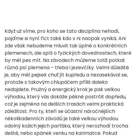
Když už víme, pro koho se tato disciplína nehodí,
pojďme si nyní říct také kdo v ni naopak vyniká. Ani
zde však nebudeme mluvit tak úplně o konkrétních
plemenech, ale spíš o fyzických dovednostech, které
by měl pes mít. Na závodech můžeme totiž potkat
různá psí plemena – třeba i jezevčíky. Velmi důležité
je, aby měl pejsek chuť jít kupředu a nezasekával se,
protože s takovým chlupáčem příliš daleko
nedojdete. Pružný a energický krok je pak velkou
výhodou, který vás dokáže pěkně postrčit dopředu,
což je zejména na delších trasách velmi praktická
záležitost. Pro ty, kteří se účastní náročnějších
několikadenních závodů je také velkou výhodou
odolný kožich jejich parťáka, který nerozhodí trocha
deště, nebo spánek venku na karimatce. Pokud