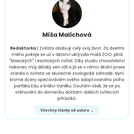
Míša Malichová
Redaktorka
| Zvířata obdivuji celý svůj život. Za dveřmi
mého pokoje se už v dětství ukrývala malá ZOO, plná
"klasických" i exotických zvířat. Díky studiu chovatelství
nakonec můj dětský sen ožil a já se v rámci školní praxe
starala o zvířata ve skutečné zoologické zahradě. Nyní
kromě dcery opečovávám svého adoptovaného psího
parťáka Edu a králici Vanilku. Doufám však, že se po
stěhování do domečku dočkám dalších zvířecích
přírůstků.
Všechny články od autora →