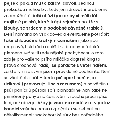
pejsek, pokud mu to zdraví dovolí
. Jedinou
překážkou mohou být tedy jen zdravotní problémy
znemožňující delší chůzi (
pozor by si měli dát
majitelé pejsků, které trápí zejména potíže s
klouby, se srdcem a podobně závažné trable.)
.
Delší námaha by však dovedla eventuelně
potrápit
také chlupáče s krátkým čumákem
, jako jsou
mopsové, buldočci a další tzv. brachycefalická
plemena. Máte-li tedy nějaké pochybnosti o tom,
zda je pro vašeho psího miláčka dogtrekking to
pravé ořechové,
raději se poraďte s veterinářem
,
za kterým se svým psem pravidelně docházíte. Není
se však čeho bát –
tento psí sport není nijak
rizikový (provozuje-li se s rozumem)
a na většinu
psů i páníčků působí spíš blahodárně. Aby také ne,
přiměřený pohyb na čerstvém vzduchu přeci spíše
léčí, než ubližuje.
Vždy je vsak na místě vzít v potaz
kondici vašeho týmu
a zpočátku se nehnat na
několikadenní vysokohorské túry bez pořádného