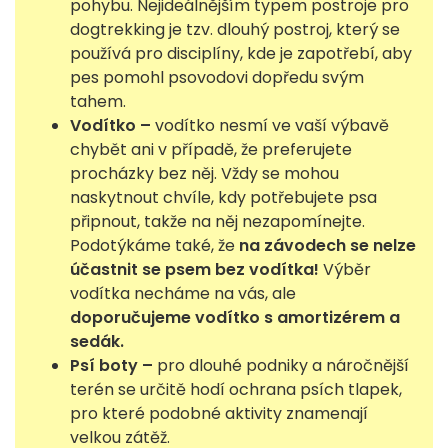
pohybu. Nejideálnějším typem postroje pro
dogtrekking je tzv. dlouhý postroj, který se
používá pro disciplíny, kde je zapotřebí, aby
pes pomohl psovodovi dopředu svým
tahem.
Vodítko –
vodítko nesmí ve vaší výbavě
chybět ani v případě, že preferujete
procházky bez něj. Vždy se mohou
naskytnout chvíle, kdy potřebujete psa
připnout, takže na něj nezapomínejte.
Podotýkáme také, že
na závodech se nelze
účastnit se psem bez vodítka!
Výběr
vodítka necháme na vás, ale
doporučujeme vodítko s amortizérem a
sedák.
Psí boty –
pro dlouhé podniky a náročnější
terén se určitě hodí ochrana psích tlapek,
pro které podobné aktivity znamenají
velkou zátěž.