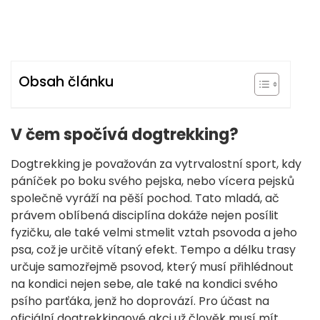
Obsah článku
V čem spočívá dogtrekking?
Dogtrekking je považován za vytrvalostní sport, kdy
páníček po boku svého pejska, nebo vícera pejsků
společně vyráží na pěší pochod. Tato mladá, ač
právem oblíbená disciplína dokáže nejen posílit
fyzičku, ale také velmi stmelit vztah psovoda a jeho
psa, což je určitě vítaný efekt. Tempo a délku trasy
určuje samozřejmě psovod, který musí přihlédnout
na kondici nejen sebe, ale také na kondici svého
psího parťáka, jenž ho doprovází. Pro účast na
oficiální dogtrekkingové akci už člověk musí mít