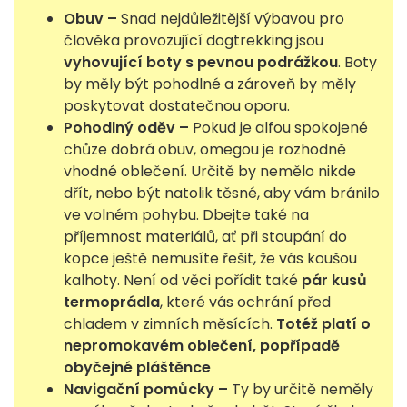
Obuv –
Snad nejdůležitější výbavou pro
člověka provozující dogtrekking jsou
vyhovující boty s pevnou podrážkou
. Boty
by měly být pohodlné a zároveň by měly
poskytovat dostatečnou oporu.
Pohodlný oděv –
Pokud je alfou spokojené
chůze dobrá obuv, omegou je rozhodně
vhodné oblečení. Určitě by nemělo nikde
dřít, nebo být natolik těsné, aby vám bránilo
ve volném pohybu. Dbejte také na
příjemnost materiálů, ať při stoupání do
kopce ještě nemusíte řešit, že vás koušou
kalhoty. Není od věci pořídit také
pár kusů
termoprádla
, které vás ochrání před
chladem v zimních měsících.
Totéž platí o
nepromokavém oblečení, popřípadě
obyčejné pláštěnce
Navigační pomůcky –
Ty by určitě neměly