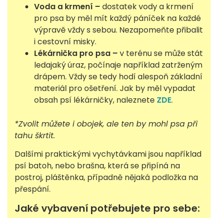
Voda a krmení –
dostatek vody a krmení
pro psa by měl mít každý páníček na každé
výpravě vždy s sebou. Nezapomeňte přibalit
i cestovní misky.
Lékárnička pro psa –
v terénu se může stát
ledajaký úraz, počínaje například zatrženým
drápem. Vždy se tedy hodí alespoň základní
materiál pro ošetření. Jak by měl vypadat
obsah psí lékárničky, naleznete
ZDE
.
*Zvolit můžete i obojek, ale ten by mohl psa při
tahu škrtit.
Dalšími praktickými vychytávkami jsou například
psí batoh, nebo brašna, která se připíná na
postroj, pláštěnka, případně nějaká podložka na
přespání.
Jaké vybavení potřebujete pro sebe: