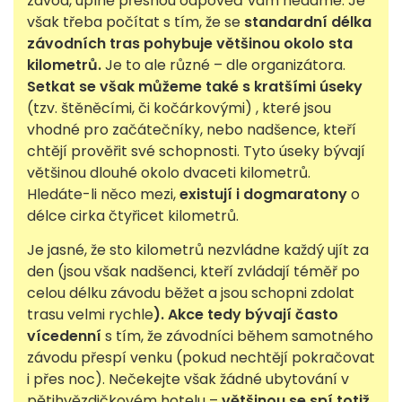
závod, úplně přesnou odpověď vám nedáme. Je
však třeba počítat s tím, že se
standardní délka
závodních tras pohybuje většinou okolo sta
kilometrů.
Je to ale různé – dle organizátora.
Setkat se však můžeme také s kratšími úseky
(tzv. štěněcími, či kočárkovými) , které jsou
vhodné pro začátečníky, nebo nadšence, kteří
chtějí prověřit své schopnosti. Tyto úseky bývají
většinou dlouhé okolo dvaceti kilometrů.
Hledáte-li něco mezi,
existují i dogmaratony
o
délce cirka čtyřicet kilometrů.
Je jasné, že sto kilometrů nezvládne každý ujít za
den (jsou však nadšenci, kteří zvládají téměř po
celou délku závodu běžet a jsou schopni zdolat
trasu velmi rychle
). Akce tedy bývají často
vícedenní
s tím, že závodníci během samotného
závodu přespí venku (pokud nechtějí pokračovat
i přes noc). Nečekejte však žádné ubytování v
pětihvězdičkovém hotelu –
většinou se spí totiž