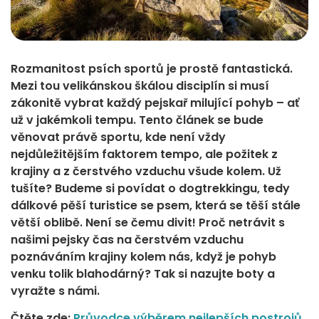
Rozmanitost psích sportů je prostě fantastická.
Mezi tou velikánskou škálou disciplín si musí
zákonitě vybrat každý pejskař milující pohyb – ať
už v jakémkoli tempu. Tento článek se bude
věnovat právě sportu, kde není vždy
nejdůležitějším faktorem tempo, ale požitek z
krajiny a z čerstvého vzduchu všude kolem. Už
tušíte? Budeme si povídat o dogtrekkingu, tedy
dálkové pěší turistice se psem, která se těší stále
větší oblibě. Není se čemu divit! Proč netrávit s
našimi pejsky čas na čerstvém vzduchu
poznáváním krajiny kolem nás, když je pohyb
venku tolik blahodárný? Tak si nazujte boty a
vyražte s námi.
Čtěte zde:
Průvodce výběrem nejlepších postrojů