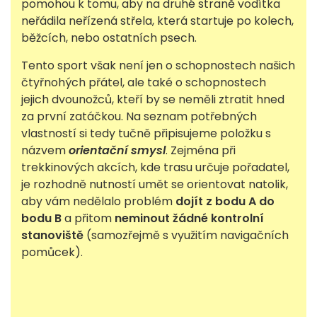
pomohou k tomu, aby na druhé straně vodítka
neřádila neřízená střela, která startuje po kolech,
běžcích, nebo ostatních psech.
Tento sport však není jen o schopnostech našich
čtyřnohých přátel, ale také o schopnostech
jejich dvounožců, kteří by se neměli ztratit hned
za první zatáčkou. Na seznam potřebných
vlastností si tedy tučně připisujeme položku s
názvem
orientační smysl
. Zejména při
trekkinových akcích, kde trasu určuje pořadatel,
je rozhodně nutností umět se orientovat natolik,
aby vám nedělalo problém
dojít z bodu A do
bodu B
a přitom
neminout žádné kontrolní
stanoviště
(samozřejmě s využitím navigačních
pomůcek).