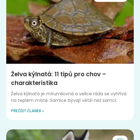
Želva kýlnatá: 11 tipů pro chov –
charakteristika
Želva kýlnatá je mírumilovná a velice ráda se vyhřívá
na teplém místě. Samice bývají větší než samci.
PŘEČÍST ČLÁNEK »
PSI