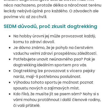
něco nachozeno, protože délka a náročnost terénu
leckdy nebývá úplně pro každého. O závodech ale
povíme víc až za chvíli.
SEDM důvodů, proč zkusit dogtrekking
Na hobby úrovni jej může provozovat každý,
komu to zdraví dovolí.
Je dávno známo, že je pohyb na čerstvém
vzduchu velmi zdraví prospěšnou záležitostí.
Potřebujete unavit neúnavného psa? Pak je
dogtrekking ideálním sportem pro vás.
Dogtrekking lze provozovat s vícero pejsky
naráz, mají-li potřebnou poslušnost.
Výhodou tohoto sportu je možnost poznat
spoustu nových a zajímavých míst.
Kdo říká, že musíte jít se psem sám? Nohy si s
vámi mohou protáhnout i další členové rodiny,
či vaši přátelé.