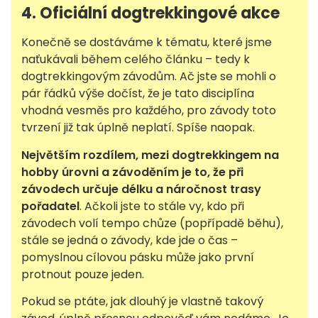
4. Oficiální dogtrekkingové akce
Konečně se dostáváme k tématu, které jsme
naťukávali během celého článku – tedy k
dogtrekkingovým závodům. Ač jste se mohli o
pár řádků výše dočíst, že je tato disciplína
vhodná vesměs pro každého, pro závody toto
tvrzení již tak úplně neplatí. Spíše naopak.
Největším rozdílem, mezi dogtrekkingem na
hobby úrovni a závoděním je to, že při
závodech určuje délku a náročnost trasy
pořadatel
. Ačkoli jste to stále vy, kdo při
závodech volí tempo chůze (popřípadě běhu),
stále se jedná o závody, kde jde o čas –
pomyslnou cílovou pásku může jako první
protnout pouze jeden.
Pokud se ptáte, jak dlouhý je vlastně takový