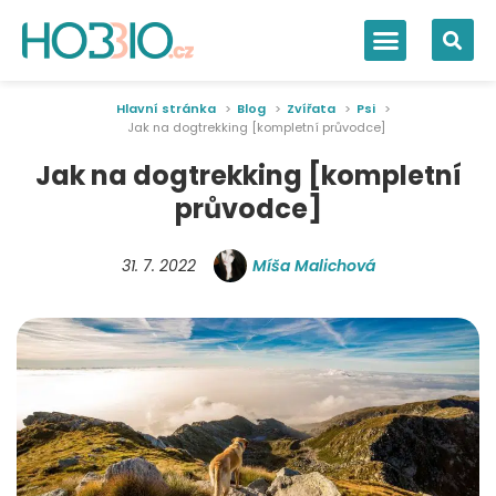
Hlavní stránka
Blog
Zvířata
Psi
Jak na dogtrekking [kompletní průvodce]
Jak na dogtrekking [kompletní
průvodce]
31. 7. 2022
Míša Malichová