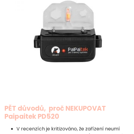
PĚT důvodů, proč NEKUPOVAT
Paipaitek PD520
V recenzích je kritizováno, že zařízení neumí