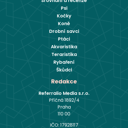
Srovnání a recenze
Psi
Kočky
Koně
Drobní savci
Ptáci
Akvaristika
Teraristika
Rybaření
Škůdci
Redakce
Referralio Media s.r.o.
Příčná 1892/4
Praha
110 00
IČO: 17928117