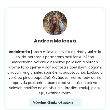
Andrea Malcová
Redaktorka |
Jsem milovnice zvířat a přírody. Jakmile
to jde, bereme s partnerem naši fenku bílého
švýcarského ovčáka a běháme po lesích a horách.
Kromě toho žijeme v domácnosti s tibetskými dogami
a kavalír king charles španělem, adoptovanou kočkou a
voliérou plnou papoušků. O zábavu máme tedy doma
opravdu postaráno. Jsem kreativní duše, a tak ve
volných chvílích nejen píšu, ale i kreslím, maluji, pletu,
šiju, zkrátka tvořím.
Všechny články od autora →