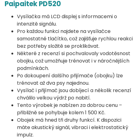
Paipaitek PD520
Vysílačka má LCD displej s informacemi o
intenzitě signálu.
Pro každou funkci najdete na vysílačce
samostatné tlačítko, což zajišťuje rychlou reakci
bez potřeby složitě se proklikávat.
Některé z recenzí si pochvalovaly vodotěsnost
obojku, což umožňuje trénovat i v náročnějších
podmínkách.
Po dokoupení dalšího přijímače (obojku) lze
trénovat až dva psy najednou.
Vysílač i přijímač jsou dobíjecí a několik recenzí
chválilo velkou výdrž po nabití.
Tento výrobek je nabízen za dobrou cenu –
přibližně se pohybuje kolem 1 500 Kč.
Obojek má hned tři druhy funkcí. K dispozici
máte akustický signál, vibraci i elektrostatický
impulz.