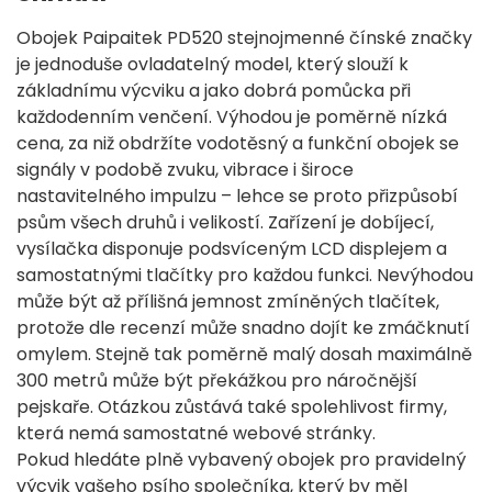
Obojek Paipaitek PD520 stejnojmenné čínské značky
je jednoduše ovladatelný model, který slouží k
základnímu výcviku a jako dobrá pomůcka při
každodenním venčení. Výhodou je poměrně nízká
cena, za niž obdržíte vodotěsný a funkční obojek se
signály v podobě zvuku, vibrace i široce
nastavitelného impulzu – lehce se proto přizpůsobí
psům všech druhů i velikostí. Zařízení je dobíjecí,
vysílačka disponuje podsvíceným LCD displejem a
samostatnými tlačítky pro každou funkci. Nevýhodou
může být až přílišná jemnost zmíněných tlačítek,
protože dle recenzí může snadno dojít ke zmáčknutí
omylem. Stejně tak poměrně malý dosah maximálně
300 metrů může být překážkou pro náročnější
pejskaře. Otázkou zůstává také spolehlivost firmy,
která nemá samostatné webové stránky.
Pokud hledáte plně vybavený obojek pro pravidelný
výcvik vašeho psího společníka, který by měl