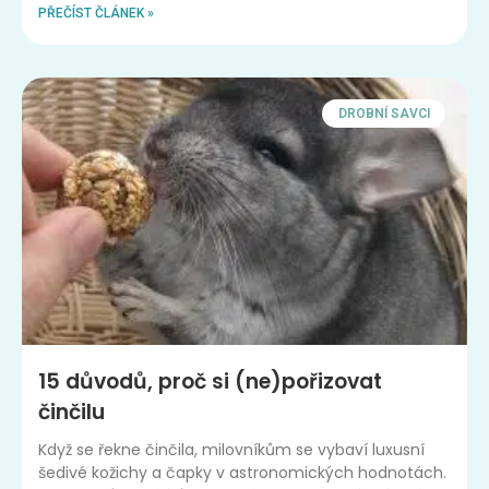
PŘEČÍST ČLÁNEK »
DROBNÍ SAVCI
15 důvodů, proč si (ne)pořizovat
činčilu
Když se řekne činčila, milovníkům se vybaví luxusní
šedivé kožichy a čapky v astronomických hodnotách.