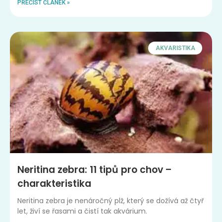
PŘEČÍST ČLÁNEK »
AKVARISTIKA
Neritina zebra: 11 tipů pro chov –
charakteristika
Neritina zebra je nenáročný plž, který se dožívá až čtyř
let, živí se řasami a čistí tak akvárium.