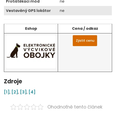
Protištěkací mód
ne
Vestavěný GPS lokátor
ne
Eshop
Cena / odkaz
Zjistit cenu
Zdroje
[1]
,
[2]
,
[3]
,
[4]
Ohodnoťně tento článek