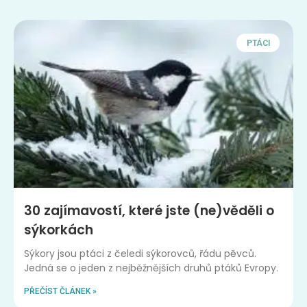
PTÁCI
30 zajímavostí, které jste (ne)věděli o
sýkorkách
Sýkory jsou ptáci z čeledi sýkorovců, řádu pěvců.
Jedná se o jeden z nejběžnějších druhů ptáků Evropy.
PŘEČÍST ČLÁNEK »