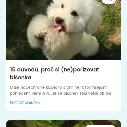
PSI
15 důvodů, proč si (ne)pořizovat
bišonka
Malé načechrané klubíčko s tím nejroztomilejším
pohledem. Není divu, že se bišonek těší velké oblibě.
PŘEČÍST ČLÁNEK »