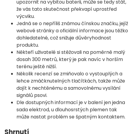
upozornit na vybitou baterii, může se tedy stát,
že vás tato skutečnost překvapí uprostřed
výcviku.
Jedná se o nepříliš známou čínskou značku, jejíž
webové stránky a oficiální informace jsou těžko
dohledatelné, což snižuje důvěryhodnost
produktu.
Někteří uživatelé si stěžovali na poměrně malý
dosah 300 metrů, který je pak navíc v horším
terénu ještě nižší.
Několik recenzí se zmiňovalo o vystouplých a
lehce zmáčknutelných tlačítkách, takže může
dojít k nechtěnému a samovolnému vysílání
signálů psovi.
Dle dostupných informací je v balení jen jedna
sada elektrod, u dlouhosrstých plemen tak
může nastat problém se špatným kontaktem.
Shrnutí