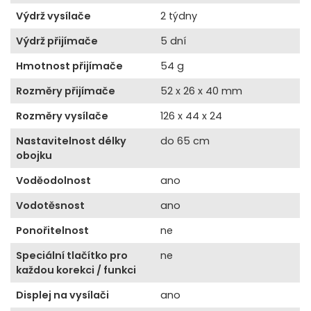
Výdrž vysílače
2 týdny
Výdrž přijímače
5 dní
Hmotnost přijímače
54 g
Rozměry přijímače
52 x 26 x 40 mm
Rozměry vysílače
126 x 44 x 24
Nastavitelnost délky
do 65 cm
obojku
Voděodolnost
ano
Vodotěsnost
ano
Ponořitelnost
ne
Speciální tlačítko pro
ne
každou korekci / funkci
Displej na vysílači
ano