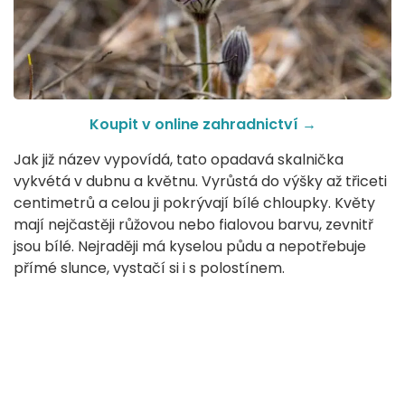
Koupit v online zahradnictví
→
Jak již název vypovídá, tato opadavá skalnička
vykvétá v dubnu a květnu. Vyrůstá do výšky až třiceti
centimetrů a celou ji pokrývají bílé chloupky. Květy
mají nejčastěji růžovou nebo fialovou barvu, zevnitř
jsou bílé. Nejraději má kyselou půdu a nepotřebuje
přímé slunce, vystačí si i s polostínem.