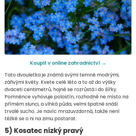
Koupit v online zahradnictví
→
Tato dvouletka je známá svými temně modrými,
zářivými květy. Kvete celé léto a to až do výšky
dvaceti centimetrů, hojně se rozrůstá i do šířky.
Pomněnce vyhovuje polostín, rozhodně ne místo na
přímém slunci, a vlhká půda, velmi špatně snáší
trvalé sucho. Je navíc mrazuvzdorná, takže není
těžké se o ni na zimu postarat.
5) Kosatec nízký pravý