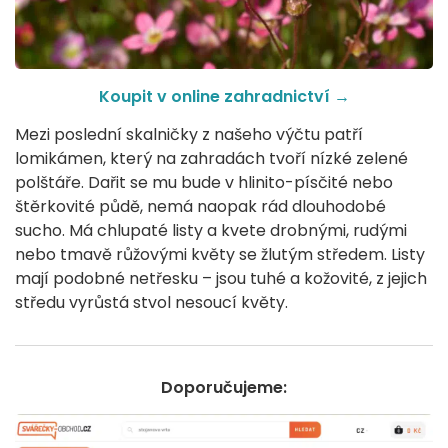
Koupit v online zahradnictví
→
Mezi poslední skalničky z našeho výčtu patří
lomikámen, který na zahradách tvoří nízké zelené
polštáře. Dařit se mu bude v hlinito-písčité nebo
štěrkovité půdě, nemá naopak rád dlouhodobé
sucho. Má chlupaté listy a kvete drobnými, rudými
nebo tmavě růžovými květy se žlutým středem. Listy
mají podobné netřesku – jsou tuhé a kožovité, z jejich
středu vyrůstá stvol nesoucí květy.
Doporučujeme: