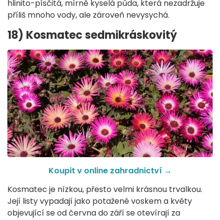
hlinito-písčitá, mírně kyselá půda, která nezadržuje
příliš mnoho vody, ale zároveň nevysychá.
18) Kosmatec sedmikráskovitý
Koupit v online zahradnictví
→
Kosmatec je nízkou, přesto velmi krásnou trvalkou.
Její listy vypadají jako potažené voskem a květy
objevující se od června do září se otevírají za