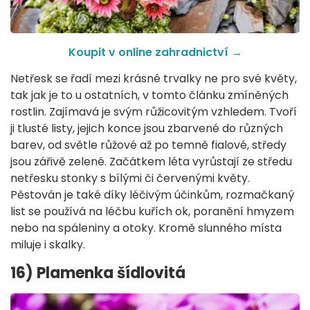
Koupit v online zahradnictví
→
Netřesk se řadí mezi krásné trvalky ne pro své květy,
tak jak je to u ostatních, v tomto článku zmíněných
rostlin. Zajímavá je svým růžicovitým vzhledem. Tvoří
ji tlusté listy, jejich konce jsou zbarvené do různých
barev, od světle růžové až po temně fialové, středy
jsou zářivě zelené. Začátkem léta vyrůstají ze středu
netřesku stonky s bílými či červenými květy.
Pěstován je také díky léčivým účinkům, rozmačkaný
list se používá na léčbu kuřích ok, poranění hmyzem
nebo na spáleniny a otoky. Kromě slunného místa
miluje i skalky.
16) Plamenka šídlovitá