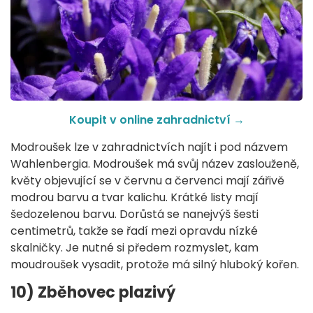
Koupit v online zahradnictví →
Modroušek lze v zahradnictvích najít i pod názvem
Wahlenbergia. Modroušek má svůj název zaslouženě,
květy objevující se v červnu a červenci mají zářivě
modrou barvu a tvar kalichu. Krátké listy mají
šedozelenou barvu. Dorůstá se nanejvýš šesti
centimetrů, takže se řadí mezi opravdu nízké
skalničky. Je nutné si předem rozmyslet, kam
moudroušek vysadit, protože má silný hluboký kořen.
10) Zběhovec plazivý