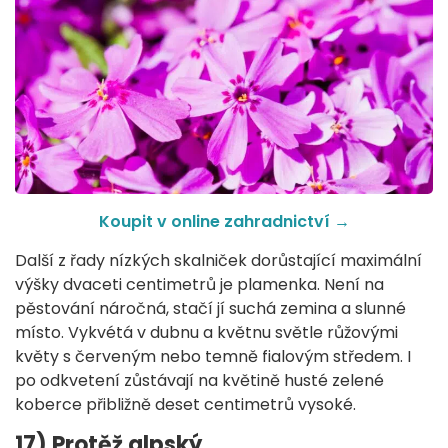
Koupit v online zahradnictví
→
Další z řady nízkých skalniček dorůstající maximální
výšky dvaceti centimetrů je plamenka. Není na
pěstování náročná, stačí jí suchá zemina a slunné
místo. Vykvétá v dubnu a květnu světle růžovými
květy s červeným nebo temně fialovým středem. I
po odkvetení zůstávají na květině husté zelené
koberce přibližně deset centimetrů vysoké.
17) Protěž alpský