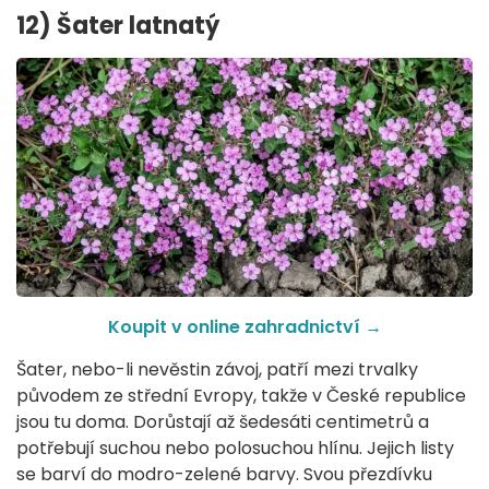
12) Šater latnatý
Koupit v online zahradnictví
→
Šater, nebo-li nevěstin závoj, patří mezi trvalky
původem ze střední Evropy, takže v České republice
jsou tu doma. Dorůstají až šedesáti centimetrů a
potřebují suchou nebo polosuchou hlínu. Jejich listy
se barví do modro-zelené barvy. Svou přezdívku