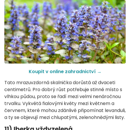
Koupit v online zahradnictví
→
Tato mrazuvzdorná skalnička dorůstá až dvaceti
centimetrů. Pro dobrý růst potřebuje stinné místo s
vlhkou půdou, proto se řadí mezi velmi nenáročnou
trvalku. Vykvétá fialovými květy mezi květnem a
červnem, které mohou zdánlivě připomínat levanduli,
a ty se objevují mezi chlupatými, zelenohnědými listy.
11) Iberka vždyzelená