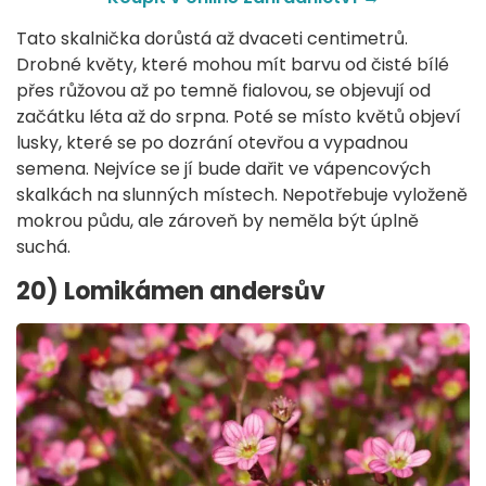
Tato skalnička dorůstá až dvaceti centimetrů.
Drobné květy, které mohou mít barvu od čisté bílé
přes růžovou až po temně fialovou, se objevují od
začátku léta až do srpna. Poté se místo květů objeví
lusky, které se po dozrání otevřou a vypadnou
semena. Nejvíce se jí bude dařit ve vápencových
skalkách na slunných místech. Nepotřebuje vyloženě
mokrou půdu, ale zároveň by neměla být úplně
suchá.
20) Lomikámen andersův