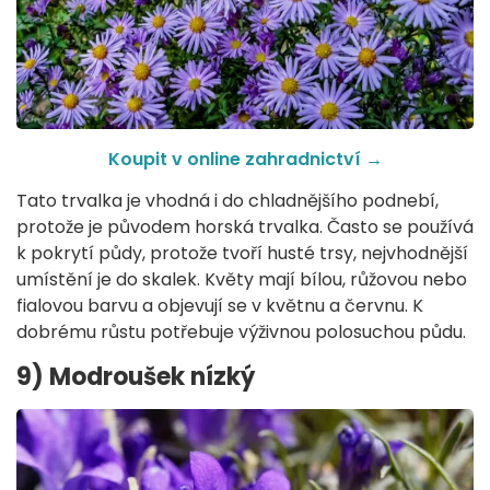
Koupit v online zahradnictví
→
Tato trvalka je vhodná i do chladnějšího podnebí,
protože je původem horská trvalka. Často se používá
k pokrytí půdy, protože tvoří husté trsy, nejvhodnější
umístění je do skalek. Květy mají bílou, růžovou nebo
fialovou barvu a objevují se v květnu a červnu. K
dobrému růstu potřebuje výživnou polosuchou půdu.
9) Modroušek nízký