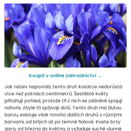
Koupit v online zahradnictví
→
Jak název napovídá, tento druh kosatce nedorůstá
více než patnácti centimetrů. Šestilisté květy
přitahují pohled, protože tři z nich se zdánlivě spojují
nahoře, zbylé tři splývají dolů. Tento druh má žlutou
barvu, existuje však mnoho dalších druhů s různými
barvami, od bílých až po temně fialové. Kvete brzy
zjara, od března do května, a vyžaduje suché slunné