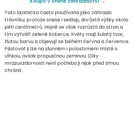
Koupit v online zahradnictví
→
Tato skalnička často používaná jako náhrada
trávníku, protože snese i sešlap, dorůstá výšky okolo
pěti centimetrů. Hojně se však rozrůstá do stran a
tím vytváří zelené koberce. Květy mají kulatý tvar,
žlutou barvu a objevují se během června a července.
Pěstovat ji lze na slunném i polostinném místě s
vlhkou, avšak propustnou zeminou. Díky
mrazuvzdornosti není potřeba ji nijak před zimou
chránit.