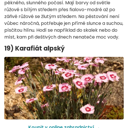
pěkného, slunného počasí. Mají barvy od světle
růžové s bílým středem přes fialovo-modré až po
zářivě růžové se žlutým středem. Na pěstování není
vůbec náročná, potřebuje jen přímé slunce a suchou,
písčitou hlínu. Hodí se například do skalek nebo do
míst, kam při deštivých dnech nenateče moc vody.
19) Karafiát alpský
Koupit v online zahradnictví
→