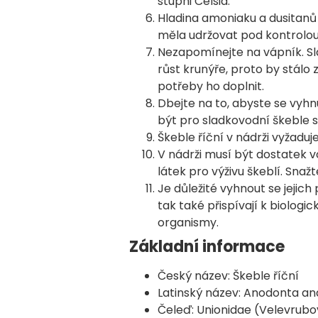
stupni Celsia.
Hladina amoniaku a dusitanů
měla udržovat pod kontrolo
Nezapomínejte na vápník. Sl
růst krunýře, proto by stálo
potřeby ho doplnit.
Dbejte na to, abyste se vyh
být pro sladkovodní škeble 
Škeble říční v nádrži vyžadu
V nádrži musí být dostatek v
látek pro výživu škeblí. Snaž
Je důležité vyhnout se jejich
tak také přispívají k biologic
organismy.
Základní informace
Český název: Škeble říční
Latinský název: Anodonta an
Čeleď: Unionidae (Velevrubov