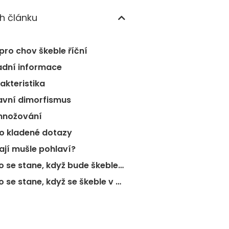
h článku
pro chov škeble říční
adní informace
akteristika
avní dimorfismus
nožování
o kladené dotazy
ají mušle pohlaví?
❓Co se stane, když bude škeble říční žít v nekvalitní vodě?
❓Co se stane, když se škeble v akváriu přemnoží?