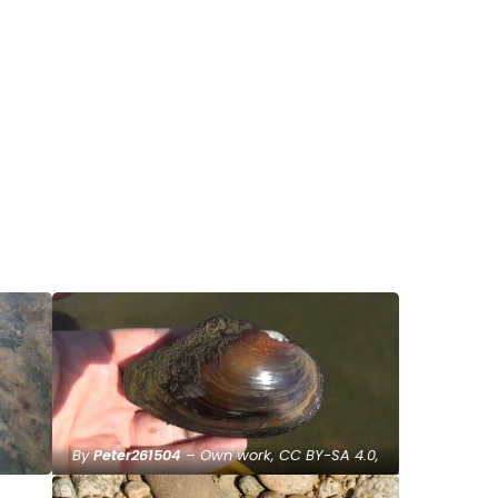
By
Peter261504
– Own work, CC BY-SA 4.0,