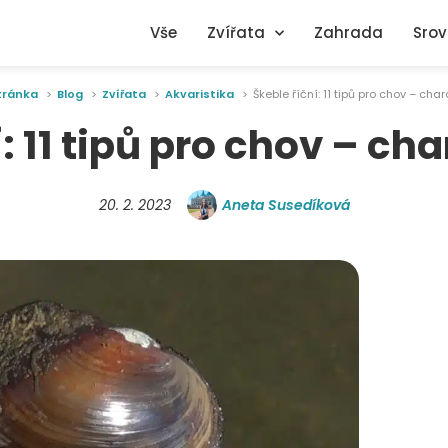
Vše
Zvířata
Zahrada
Srov
tránka
Blog
Zvířata
Akvaristika
Škeble říční: 11 tipů pro chov – char
: 11 tipů pro chov – ch
20. 2. 2023
Aneta Susedíková