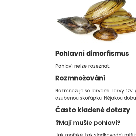
Pohlavní dimorfismus
Pohlaví nelze rozeznat.
Rozmnožování
Rozmnožuje se larvami. Larvy tzv. 
ozubenou skořápku. Nějakou dobu c
Často kladené dotazy
❓Mají mušle pohlaví?
Jak mořské, tak sladkovodní mlži 