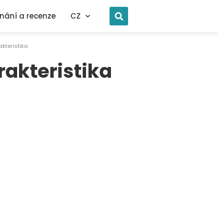
nání a recenze
CZ
akteristika
arakteristika