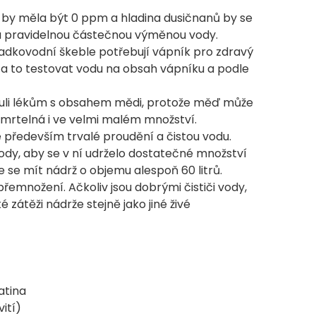
 by měla být 0 ppm a hladina dusičnanů by se
u pravidelnou částečnou výměnou vody.
adkovodní škeble potřebují vápník pro zdravý
 za to testovat vodu na obsah vápníku a podle
nuli lékům s obsahem mědi, protože měď může
smrtelná i ve velmi malém množství.
je především trvalé proudění a čistou vodu.
ody, aby se v ní udrželo dostatečné množství
te se mít nádrž o objemu alespoň 60 litrů.
 přemnožení. Ačkoliv jsou dobrými čističi vody,
ké zátěži nádrže stejně jako jiné živé
atina
ití)