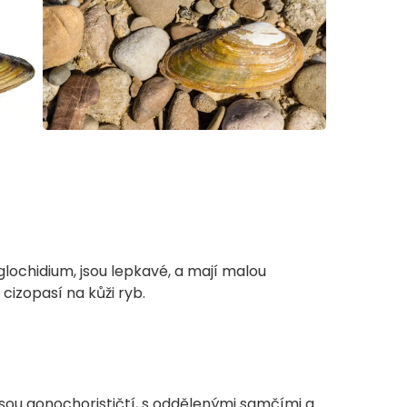
glochidium, jsou lepkavé, a mají malou
izopasí na kůži ryb.
jsou gonochorističtí, s oddělenými samčími a