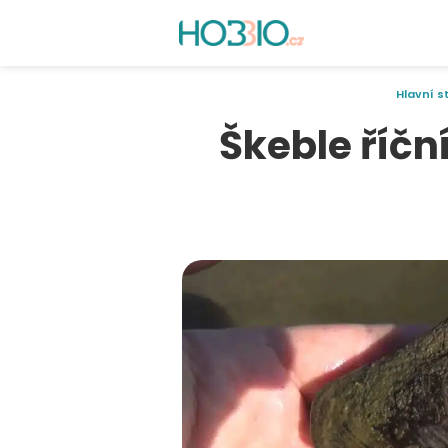
Hlavní s
Škeble říční