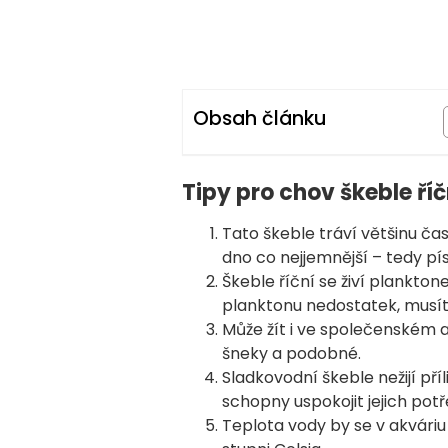
Obsah článku
Tipy pro chov škeble říč
Tato škeble tráví většinu ča
dno co nejjemnější – tedy pís
Škeble říční se živí plankton
planktonu nedostatek, musíte
Může žít i ve společenském ak
šneky a podobné.
Sladkovodní škeble nežijí pří
schopny uspokojit jejich potř
Teplota vody by se v akváriu