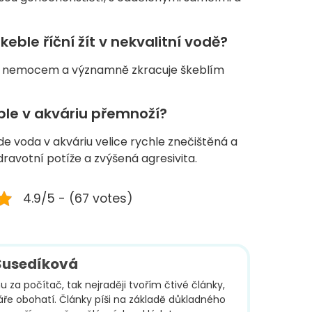
eble říční žít v nekvalitní vodě?
á k nemocem a významně zkracuje škeblím
ble v akváriu přemnoží?
e voda v akváriu velice rychle znečištěná a
ravotní potíže a zvýšená agresivita.
4.9/5 - (67 votes)
Susedíková
 za počítač, tak nejraději tvořím čtivé články,
áře obohatí. Články píši na základě důkladného