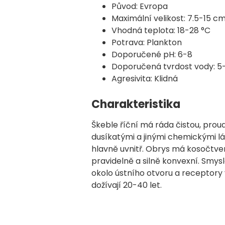
Původ: Evropa
Maximální velikost: 7.5-15 c
Vhodná teplota: 18-28 °C
Potrava: Plankton
Doporučené pH: 6-8
Doporučená tvrdost vody: 5
Agresivita: Klidná
Charakteristika
Škeble říční má ráda čistou, proud
dusíkatými a jinými chemickými l
hlavně uvnitř. Obrys má kosočtver
pravidelně a silně konvexní. Smy
okolo ústního otvoru a receptory 
dožívají 20-40 let.