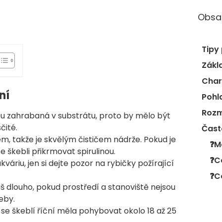
Obsa
Tipy 
Zákl
Char
ní
Pohl
Rozm
su zahrabaná v substrátu, proto by mělo být
čité.
Čast
em, takže je skvělým čističem nádrže. Pokud je
❓M
 škebli přikrmovat spirulinou.
váriu, jen si dejte pozor na rybičky požírající
liš dlouho, pokud prostředí a stanoviště nejsou
eby.
 se škeblí říční měla pohybovat okolo 18 až 25