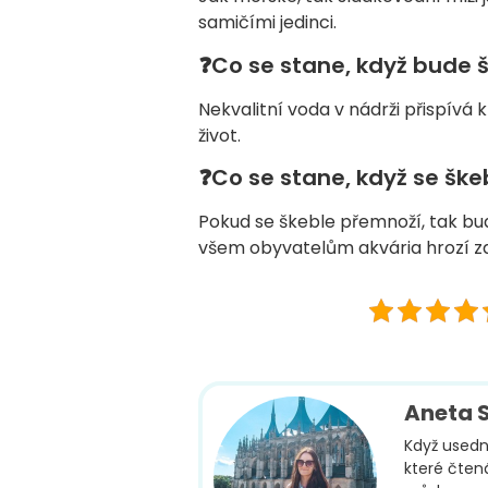
samičími jedinci.
❓Co se stane, když bude šk
Nekvalitní voda v nádrži přispív
život.
❓Co se stane, když se ške
Pokud se škeble přemnoží, tak bud
všem obyvatelům akvária hrozí zd
Aneta 
Když usednu
které čten