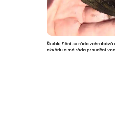
Škeble říční se ráda zahrabává d
akváriu a má ráda proudění vod