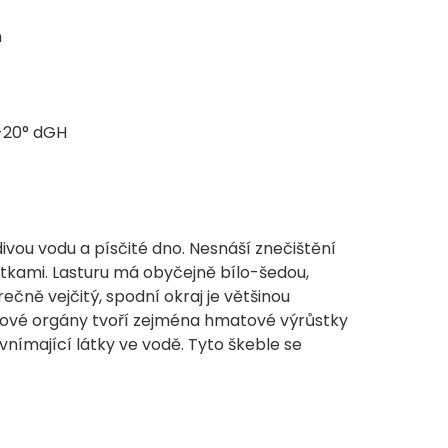
m
-20° dGH
ivou vodu a písčité dno. Nesnáší znečištění
átkami. Lasturu má obyčejně bílo-šedou,
ečně vejčitý, spodní okraj je většinou
slové orgány tvoří zejména hmatové výrůstky
vnímající látky ve vodě. Tyto škeble se