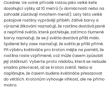
Oceánie. Ve volné přírodě rostou jako velké keře
dosahující výšky až 10 metrů (v domácnosti nebo na
zahradě zůstávají mnohem menší). Listy této velké
pokojové rostliny vyprávějí příběh: Zářivé barvy a
výrazné žilkování naznačují, že rostlina dostává jasné
a nepřímé světlo, které potřebuje, zatímco tlumené
barvy naznačují, že se jí světla dostává příliš málo.
Spálené listy zase naznačují, že světlo je příliš přímé.
Při výběru květináče pro kroton mějte na paměti, že
rostlina roste vzpřímeně, což může časem způsobit
její ztěžknutí. Vyberte proto nádobu, která se nebude
snadno převracet, až se kroton zvětší. Nebo si
naplánujte, že časem budete květináče přesazovat
do větších. Krotonům vyhovuje vlhkost, ale ne přímo
mokro.