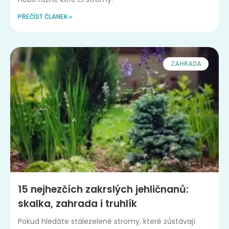
PŘEČÍST ČLÁNEK »
ZAHRADA
15 nejhezčích zakrslých jehličnanů:
skalka, zahrada i truhlík
Pokud hledáte stálezelené stromy, které zůstávají