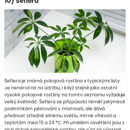
10) Šeflera
Šeflera je známá pokojová rostlina s typickými listy.
Je nenáročná na údržbu, i když stejně jako ostatní
vysoké pokojové rostliny na tomto seznamu vyžaduje
velký květináč. Šeflera se přizpůsobí téměř jakýmkoli
podmínkám pěstování v místnosti, ale dává
přednost středně silnému světlu, mírné vlhkosti a
teplotám mezi 15 a 24 °C. Při umělém osvětlení jsou z
nich dobré kancelářské rostliny, ale růst se výrazně