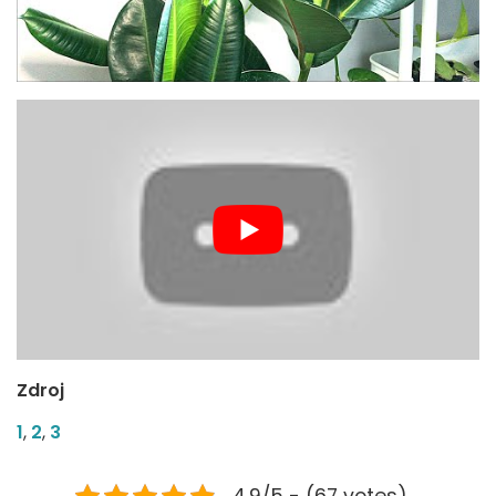
Zdroj
1
,
2
,
3