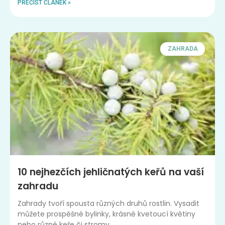
PŘEČÍST ČLÁNEK »
ZAHRADA
10 nejhezčích jehličnatých keřů na vaší
zahradu
Zahrady tvoří spousta různých druhů rostlin. Vysadit
můžete prospěšné bylinky, krásně kvetoucí květiny
nebo různé keře či stromy.