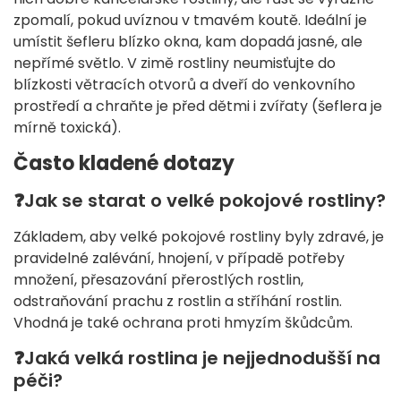
zpomalí, pokud uvíznou v tmavém koutě. Ideální je
umístit šefleru blízko okna, kam dopadá jasné, ale
nepřímé světlo. V zimě rostliny neumisťujte do
blízkosti větracích otvorů a dveří do venkovního
prostředí a chraňte je před dětmi i zvířaty (šeflera je
mírně toxická).
Často kladené dotazy
❓
Jak se starat o velké pokojové rostliny?
Základem, aby velké pokojové rostliny byly zdravé, je
pravidelné zalévání, hnojení, v případě potřeby
množení, přesazování přerostlých rostlin,
odstraňování prachu z rostlin a stříhání rostlin.
Vhodná je také ochrana proti hmyzím škůdcům.
❓
Jaká velká rostlina je nejjednodušší na
péči?