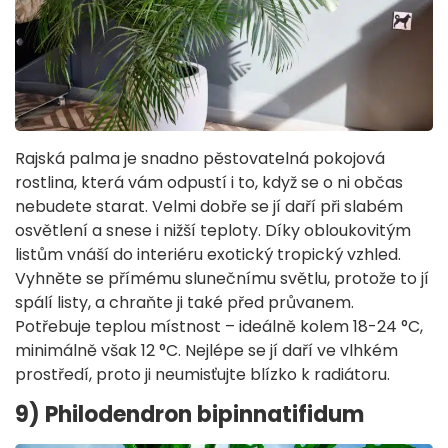
Rajská palma je snadno pěstovatelná pokojová
rostlina, která vám odpustí i to, když se o ni občas
nebudete starat. Velmi dobře se jí daří při slabém
osvětlení a snese i nižší teploty. Díky obloukovitým
listům vnáší do interiéru exotický tropický vzhled.
Vyhněte se přímému slunečnímu světlu, protože to jí
spálí listy, a chraňte ji také před průvanem.
Potřebuje teplou místnost – ideálně kolem 18-24 °C,
minimálně však 12 °C. Nejlépe se jí daří ve vlhkém
prostředí, proto ji neumisťujte blízko k radiátoru.
9) Philodendron bipinnatifidum