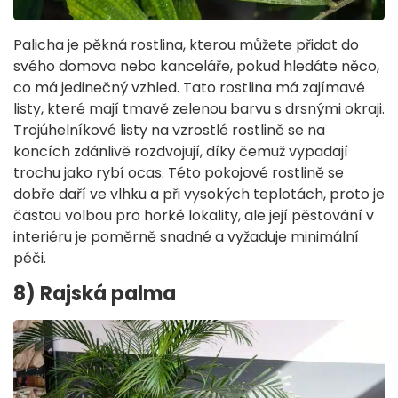
Palicha je pěkná rostlina, kterou můžete přidat do
svého domova nebo kanceláře, pokud hledáte něco,
co má jedinečný vzhled. Tato rostlina má zajímavé
listy, které mají tmavě zelenou barvu s drsnými okraji.
Trojúhelníkové listy na vzrostlé rostlině se na
koncích zdánlivě rozdvojují, díky čemuž vypadají
trochu jako rybí ocas. Této pokojové rostlině se
dobře daří ve vlhku a při vysokých teplotách, proto je
častou volbou pro horké lokality, ale její pěstování v
interiéru je poměrně snadné a vyžaduje minimální
péči.
8) Rajská palma