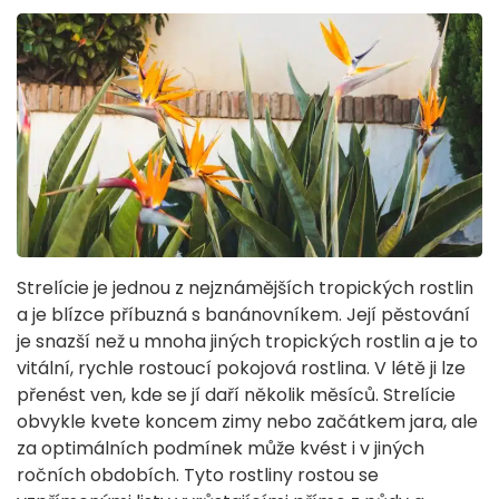
Strelície je jednou z nejznámějších tropických rostlin
a je blízce příbuzná s banánovníkem. Její pěstování
je snazší než u mnoha jiných tropických rostlin a je to
vitální, rychle rostoucí pokojová rostlina. V létě ji lze
přenést ven, kde se jí daří několik měsíců. Strelície
obvykle kvete koncem zimy nebo začátkem jara, ale
za optimálních podmínek může kvést i v jiných
ročních obdobích. Tyto rostliny rostou se