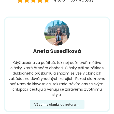
4.9/5 - (67 votes)
Aneta Susedíková
Když usednu za počítač, tak nejraději tvořím čtivé
články, které čtenáře obohatí. Články píši na základě
důkladného průzkumu a snažím se vše v článcích
zakládat na důvěryhodných zdrojích. Pokud ale zrovna
neťukám do klávesnice, tak ráda trávím čas se svými
chlupáči, cestuju a věnuju se zdravému životnímu
stylu.
Všechny články od autora →