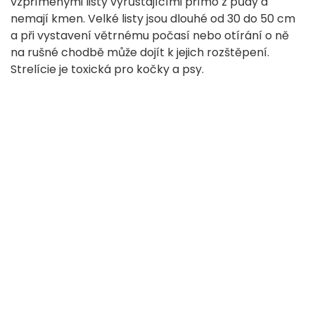
vzpřímenými listy vyrůstajícími přímo z půdy a
nemají kmen. Velké listy jsou dlouhé od 30 do 50 cm
a při vystavení větrnému počasí nebo otírání o ně
na rušné chodbě může dojít k jejich rozštěpení.
Strelície je toxická pro kočky a psy.