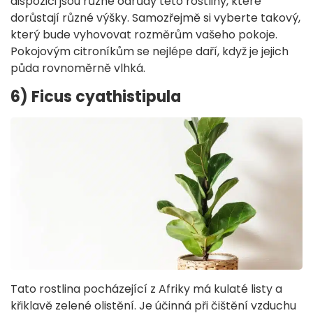
dispozici jsou různé odrůdy této rostliny, které
dorůstají různé výšky. Samozřejmě si vyberte takový,
který bude vyhovovat rozměrům vašeho pokoje.
Pokojovým citroníkům se nejlépe daří, když je jejich
půda rovnoměrně vlhká.
6) Ficus cyathistipula
Tato rostlina pocházející z Afriky má kulaté listy a
křiklavě zelené olistění. Je účinná při čištění vzduchu