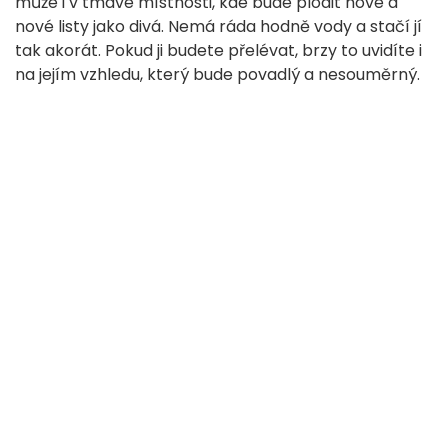
může i v tmavé místnosti, kde bude plodit nové a
nové listy jako divá. Nemá ráda hodně vody a stačí jí
tak akorát. Pokud ji budete přelévat, brzy to uvidíte i
na jejím vzhledu, který bude povadlý a nesouměrný.