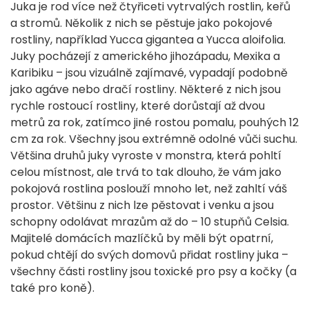
Juka je rod více než čtyřiceti vytrvalých rostlin, keřů
a stromů. Několik z nich se pěstuje jako pokojové
rostliny, například Yucca gigantea a Yucca aloifolia.
Juky pocházejí z amerického jihozápadu, Mexika a
Karibiku – jsou vizuálně zajímavé, vypadají podobně
jako agáve nebo dračí rostliny. Některé z nich jsou
rychle rostoucí rostliny, které dorůstají až dvou
metrů za rok, zatímco jiné rostou pomalu, pouhých 12
cm za rok. Všechny jsou extrémně odolné vůči suchu.
Většina druhů juky vyroste v monstra, která pohltí
celou místnost, ale trvá to tak dlouho, že vám jako
pokojová rostlina poslouží mnoho let, než zahltí váš
prostor. Většinu z nich lze pěstovat i venku a jsou
schopny odolávat mrazům až do – 10 stupňů Celsia.
Majitelé domácích mazlíčků by měli být opatrní,
pokud chtějí do svých domovů přidat rostliny juka –
všechny části rostliny jsou toxické pro psy a kočky (a
také pro koně).