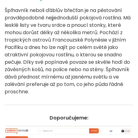
Šplhavník neboli ďáblův břečťan je na pěstování
pravděpodobně nejjednodušší pokojová rostlina. Má
lesklé listy ve tvaru srdce a pnoucí stonky, které
mohou dorůst délky až několika metrů. Pochází z
tropických ostrovů Francouzské Polynésie v jižním
Pacifiku a dnes ho lze najít po celém světě jako
atraktivní pokojovou rostlinu, o kterou se snadno
pečuje. Díky své popínavé povaze se skvěle hodí do
závěsných košů, na police nebo na stěny. Šplhavník
dává přednost mírnému až jasnému světlu a ve
zalévání preferuje až po tom, co jeho půda řádně
proschne.
Doporučujeme: