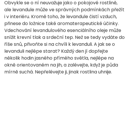
Obvykle se o ní neuvažuje jako o pokojové rostlině,
ale levandule může ve správných podmínkách přežít
i v interiéru. Kromě toho, že levandule čistí vzduch,
přinese do ložnice také aromaterapeutické účinky.
Vdechování levandulového esenciálního oleje může
snížit krevní tlak a srdeční tep. Než se tedy vydáte do
říše snů, přivoňte si na chvíli k levanduli. A jak se o
levanduli nejlépe starat? Každý den jí dopřejte
několik hodin jasného přímého světla, nejlépe na
okně orientovaném na jih, a zalévejte, když je půda
mírně suchá. Nepřelévejte ji, jinak rostlina uhnije.