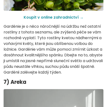
Koupit v online zahradnictví →
Gardénie je o něco náročnější na údržbu než ostatní
rostliny z tohoto seznamu, ale zvýšená péče se vám
rozhodně vyplatí. Tyto rostliny kvetou nádhernými a
voňavými květy, které jsou oblíbenou volbou do
ložnice. Gardénie vám může pomoci zmírnit úzkost a
dosáhnout kvalitnějšího spánku. Dbejte na to, abyste
ji umístili na jasné nepřímé sluneční světlo a udržovali
půdu neustále vlhkou, suchou půdu snáší špatně.
Gardénii zalévejte každý týden.
7) Areka