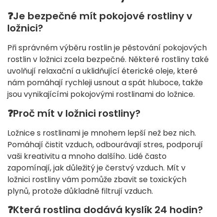
❓
Je bezpečné mít pokojové rostliny v
ložnici?
Při správném výběru rostlin je pěstování pokojových
rostlin v ložnici zcela bezpečné. Některé rostliny také
uvolňují relaxační a uklidňující éterické oleje, které
nám pomáhají rychleji usnout a spát hluboce, takže
jsou vynikajícími pokojovými rostlinami do ložnice.
❓
Proč mít v ložnici rostliny?
Ložnice s rostlinami je mnohem lepší než bez nich.
Pomáhají čistit vzduch, odbourávají stres, podporují
vaši kreativitu a mnoho dalšího. Lidé často
zapomínají, jak důležitý je čerstvý vzduch. Mít v
ložnici rostliny vám pomůže zbavit se toxických
plynů, protože důkladně filtrují vzduch.
❓
Která rostlina dodává kyslík 24 hodin?