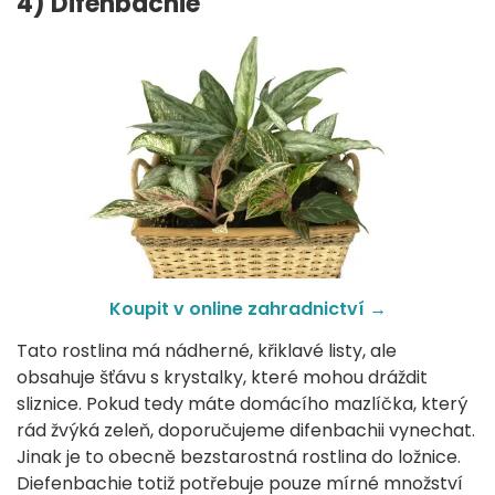
4) Difenbachie
Koupit v online zahradnictví →
Tato rostlina má nádherné, křiklavé listy, ale
obsahuje šťávu s krystalky, které mohou dráždit
sliznice. Pokud tedy máte domácího mazlíčka, který
rád žvýká zeleň, doporučujeme difenbachii vynechat.
Jinak je to obecně bezstarostná rostlina do ložnice.
Diefenbachie totiž potřebuje pouze mírné množství