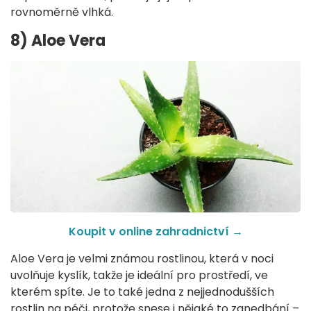
rovnoměrně vlhká.
8) Aloe Vera
Koupit v online zahradnictví →
Aloe Vera je velmi známou rostlinou, která v noci
uvolňuje kyslík, takže je ideální pro prostředí, ve
kterém spíte. Je to také jedna z nejjednodušších
rostlin na péči, protože snese i nějaké to zanedbání –