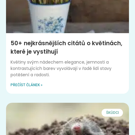
50+ nejkrásnějších citátů o květinách,
které je vystihují
Květiny svým nádechem elegance, jemnosti a
kontrastujících barev vyvolávají v řadě lidí stavy
potěšení a radosti.
PŘEČÍST ČLÁNEK »
ŠKŮDCI