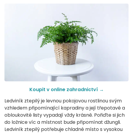
Koupit v online zahradnictví →
Ledviník ztepilý je levnou pokojovou rostlinou svým
vzhledem připomínající kapradiny a její třepotavé a
obloukovité listy vypadají vždy krásně. Pořiďte si jich
do ložnice víc a místnost bude připomínat džungli.
Ledviník ztepilý potřebuje chladné místo s vysokou