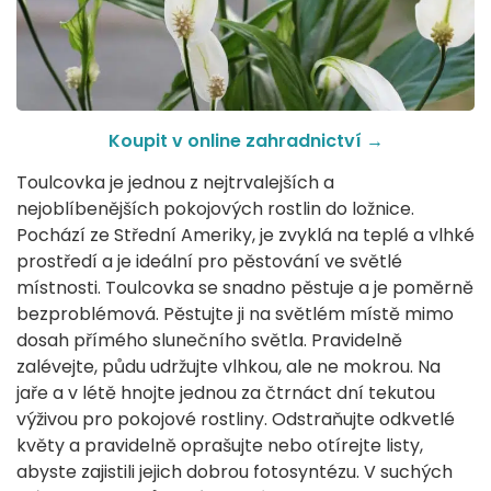
Koupit v online zahradnictví →
Toulcovka je jednou z nejtrvalejších a
nejoblíbenějších pokojových rostlin do ložnice.
Pochází ze Střední Ameriky, je zvyklá na teplé a vlhké
prostředí a je ideální pro pěstování ve světlé
místnosti. Toulcovka se snadno pěstuje a je poměrně
bezproblémová. Pěstujte ji na světlém místě mimo
dosah přímého slunečního světla. Pravidelně
zalévejte, půdu udržujte vlhkou, ale ne mokrou. Na
jaře a v létě hnojte jednou za čtrnáct dní tekutou
výživou pro pokojové rostliny. Odstraňujte odkvetlé
květy a pravidelně oprašujte nebo otírejte listy,
abyste zajistili jejich dobrou fotosyntézu. V suchých