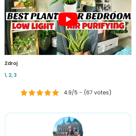
Zdroj
1
,
2
,
3
4.9/5 - (67 votes)