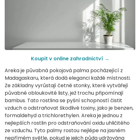
Koupit v online zahradnictví →
Areka je půvabná pokojová palma pocházející z
Madagaskaru, která dodá eleganci každé místnosti.
Ze základny vyrůstají četné stonky, které vytvářejí
půvabné obloukovité listy, jež trochu připomínají
bambus. Tato rostlina se pyšní schopností čistit
vzduch a odstraňovat škodlivé toxiny, jako je benzen,
formaldehyd a trichlorethylen. Areka je jednou z
nejlepších rostlin pro odstraňování oxidu uhličitého
ze vzduchu. Tyto palmy rostou nejlépe na jasném
nepřímém světle, pokud je jejich půda udržována