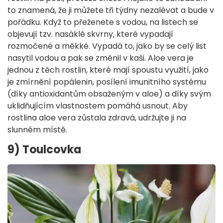
to znamená, že ji můžete tři týdny nezalévat a bude v
pořádku. Když to přeženete s vodou, na listech se
objevují tzv. nasáklé skvrny, které vypadají
rozmočené a měkké. Vypadá to, jako by se celý list
nasytil vodou a pak se změnil v kaši. Aloe vera je
jednou z těch rostlin, které mají spoustu využití, jako
je zmírnění popálenin, posílení imunitního systému
(díky antioxidantům obsaženým v aloe) a díky svým
uklidňujícím vlastnostem pomáhá usnout. Aby
rostlina aloe vera zůstala zdravá, udržujte ji na
slunném místě.
9) Toulcovka