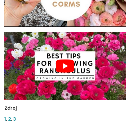
Zdroj
1
,
2
,
3