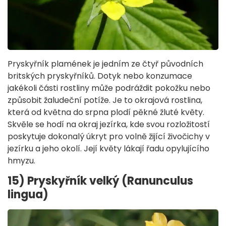
Pryskyřník plamének je jedním ze čtyř původních
britských pryskyřníků. Dotyk nebo konzumace
jakékoli části rostliny může podráždit pokožku nebo
způsobit žaludeční potíže. Je to okrajová rostlina,
která od května do srpna plodí pěkné žluté květy.
Skvěle se hodí na okraj jezírka, kde svou rozložitostí
poskytuje dokonalý úkryt pro volně žijící živočichy v
jezírku a jeho okolí. Její květy lákají řadu opylujícího
hmyzu.
15) Pryskyřník velký (Ranunculus
lingua)