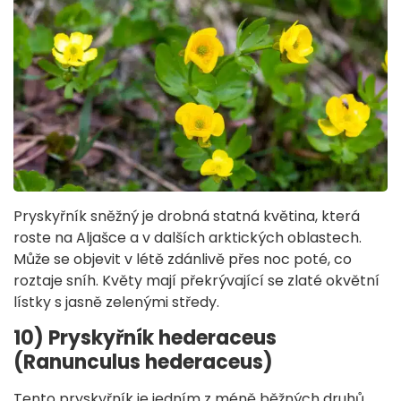
Pryskyřník sněžný je drobná statná květina, která
roste na Aljašce a v dalších arktických oblastech.
Může se objevit v létě zdánlivě přes noc poté, co
roztaje sníh. Květy mají překrývající se zlaté okvětní
lístky s jasně zelenými středy.
10) Pryskyřník hederaceus
(Ranunculus hederaceus)
Tento pryskyřník je jedním z méně běžných druhů,