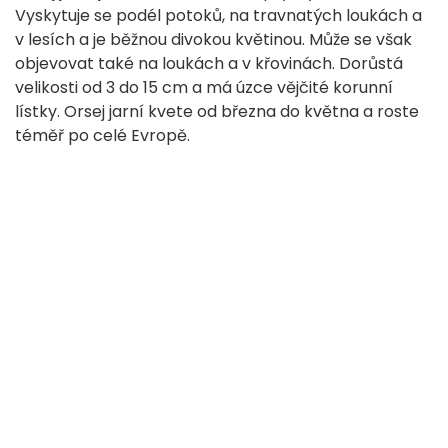
Vyskytuje se podél potoků, na travnatých loukách a
v lesích a je běžnou divokou květinou. Může se však
objevovat také na loukách a v křovinách. Dorůstá
velikosti od 3 do 15 cm a má úzce vějčité korunní
lístky. Orsej jarní kvete od března do května a roste
téměř po celé Evropě.