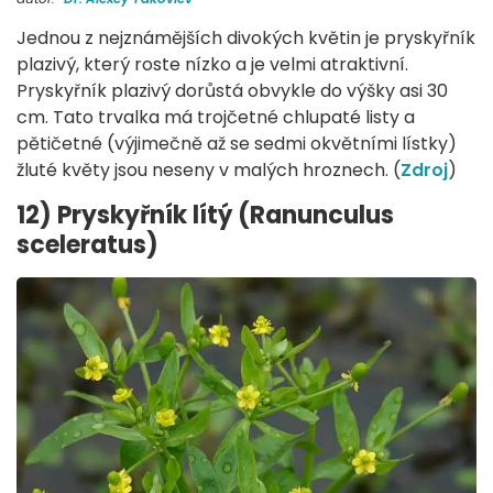
Jednou z nejznámějších divokých květin je pryskyřník
plazivý, který roste nízko a je velmi atraktivní.
Pryskyřník plazivý dorůstá obvykle do výšky asi 30
cm. Tato trvalka má trojčetné chlupaté listy a
pětičetné (výjimečně až se sedmi okvětními lístky)
žluté květy jsou neseny v malých hroznech. (
Zdroj
)
12) Pryskyřník lítý (Ranunculus
sceleratus)