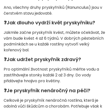
Ano, všechny druhy pryskyřníků (Ranunculus) jsou v
čerstvém stavu jedovaté.
❓
Jak dlouho vydrží květ pryskyřníku?
Jakmile začne pryskyřník kvést, můžete očekávat, že
vám bude kvést 4 až 6 týdnů. V dobrých pěstebních
podmínkách se u každé rostliny vytvoří velký
kořenový bal.
❓
Jak udržet pryskyřník zdravý?
Pro optimální životnost pryskyřníků měňte vodu a
zastřihávejte stonky každé 2 až 3 dny. Do vody
přidávejte hnojivo pro květiny.
❓
Je pryskyřník nenáročný na péči?
Celkově je pryskyřník nenáročná rostlina, která je
odolná vůči škůdcům a chorobám. Potřebuje však k