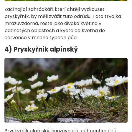
Začínající zahrádkáři, kteří chtějí vyzkoušet
pryskyřník, by měli zvážit tuto odrůdu. Tato trvalka
mrazuvzdorná, roste jako divoká květina v
bažinatých oblastech a kvete od května do
července v mnoha typech půd.
4) Pryskyřník alpínský
Pryskyřník alpínský, houževnatá, pět centimetrů