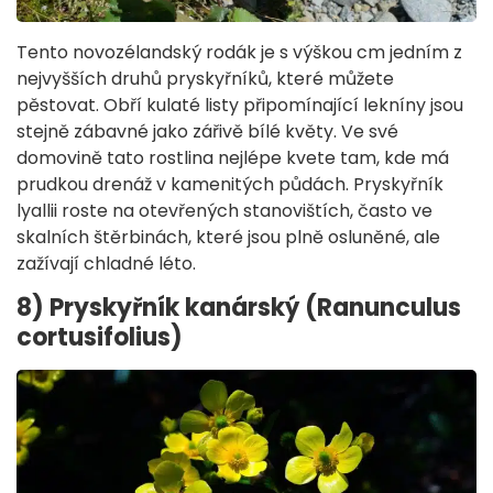
Tento novozélandský rodák je s výškou cm jedním z
nejvyšších druhů pryskyřníků, které můžete
pěstovat. Obří kulaté listy připomínající lekníny jsou
stejně zábavné jako zářivě bílé květy. Ve své
domovině tato rostlina nejlépe kvete tam, kde má
prudkou drenáž v kamenitých půdách. Pryskyřník
lyallii roste na otevřených stanovištích, často ve
skalních štěrbinách, které jsou plně osluněné, ale
zažívají chladné léto.
8) Pryskyřník kanárský (Ranunculus
cortusifolius)