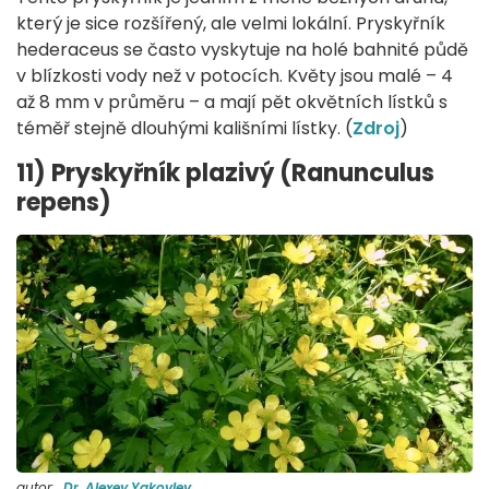
který je sice rozšířený, ale velmi lokální. Pryskyřník
hederaceus se často vyskytuje na holé bahnité půdě
v blízkosti vody než v potocích. Květy jsou malé – 4
až 8 mm v průměru – a mají pět okvětních lístků s
téměř stejně dlouhými kališními lístky. (
Zdroj
)
11) Pryskyřník plazivý (Ranunculus
repens)
autor:
Dr. Alexey Yakovlev