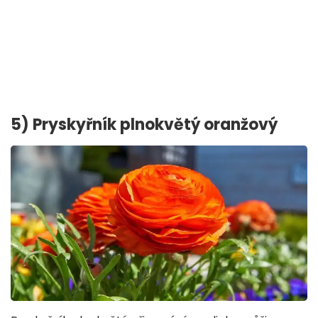
5) Pryskyřník plnokvětý oranžový