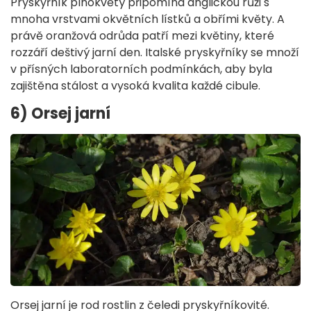
Pryskyřník plnokvětý připomíná anglickou růži s
mnoha vrstvami okvětních lístků a obřími květy. A
právě oranžová odrůda patří mezi květiny, které
rozzáří deštivý jarní den. Italské pryskyřníky se množí
v přísných laboratorních podmínkách, aby byla
zajištěna stálost a vysoká kvalita každé cibule.
6) Orsej jarní
Orsej jarní je rod rostlin z čeledi pryskyřníkovité.