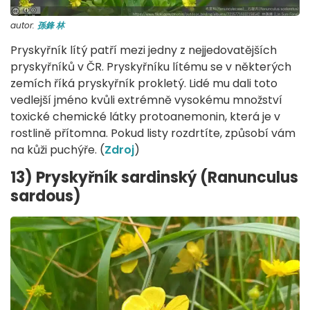
autor:
孫鋒 林
Pryskyřník lítý patří mezi jedny z nejjedovatějších
pryskyřníků v ČR. Pryskyřníku lítému se v některých
zemích říká pryskyřník prokletý. Lidé mu dali toto
vedlejší jméno kvůli extrémně vysokému množství
toxické chemické látky protoanemonin, která je v
rostlině přítomna. Pokud listy rozdrtíte, způsobí vám
na kůži puchýře. (
Zdroj
)
13) Pryskyřník sardinský (Ranunculus
sardous)