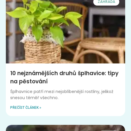
ZAHRADA
10 nejznámějších druhů šplhavice: tipy
na pěstování
Šplhavnice patří mezi nejoblíbenější rostliny, jelikož
snesou téměř všechno.
PŘEČÍST ČLÁNEK »