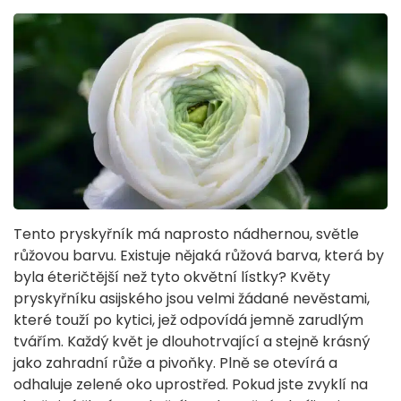
Tento pryskyřník má naprosto nádhernou, světle
růžovou barvu. Existuje nějaká růžová barva, která by
byla éteričtější než tyto okvětní lístky? Květy
pryskyřníku asijského jsou velmi žádané nevěstami,
které touží po kytici, jež odpovídá jemně zarudlým
tvářím. Každý květ je dlouhotrvající a stejně krásný
jako zahradní růže a pivoňky. Plně se otevírá a
odhaluje zelené oko uprostřed. Pokud jste zvyklí na