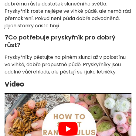
dobrému růstu dostatek slunečního světla.
Pryskyřník roste nejlépe ve vlhké půdě, ale nemá rád
přemokření. Pokud není půda dobře odvodněná,
jejich stonky často hnijí.
❓
Co potřebuje pryskyřník pro dobrý
růst?
Pryskyřníky pěstujte na plném slunci až v polostínu
ve vlhké, dobře propustné půdě. Pryskyřníky jsou
odolné vůči chladu, ale pěstují se i jako letničky.
Video