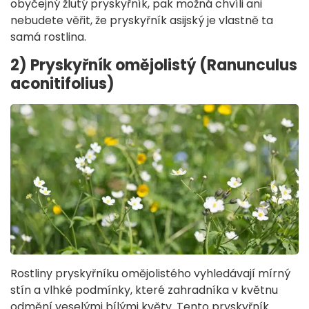
obyčejný žlutý pryskyřník, pak možná chvíli ani
nebudete věřit, že pryskyřník asijský je vlastně ta
samá rostlina.
2) Pryskyřník omějolistý (Ranunculus
aconitifolius)
Rostliny pryskyřníku omějolistého vyhledávají mírný
stín a vlhké podmínky, které zahradníka v květnu
odmění veselými bílými květy. Tento pryskyřník