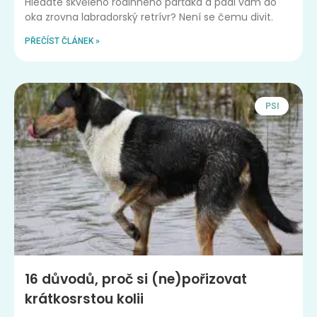
Hledáte skvělého rodinného parťáka a padl vám do
oka zrovna labradorský retrívr? Není se čemu divit.
PŘEČÍST ČLÁNEK »
PSI
16 důvodů, proč si (ne)pořizovat
krátkosrstou kolii