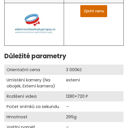
Zjistit cenu
Důležité parametry
Orientační cena
3 000Kč
Umístění kamery (Na
externí
obojek, Externí kamera)
Rozlišení videa
1280×720 P
Počet snímků za sekundu
–
Hmotnost
295g
Vnitřní paměť
–