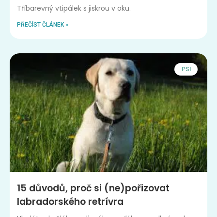
Tříbarevný vtipálek s jiskrou v oku.
PŘEČÍST ČLÁNEK »
PSI
15 důvodů, proč si (ne)pořizovat
labradorského retrívra