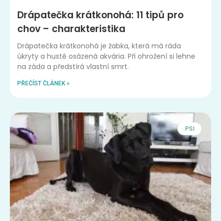
Drápatečka krátkonohá: 11 tipů pro
chov – charakteristika
Drápatečka krátkonohá je žabka, která má ráda
úkryty a hustě osázená akvária. Při ohrožení si lehne
na záda a předstírá vlastní smrt.
PŘEČÍST ČLÁNEK »
PSI