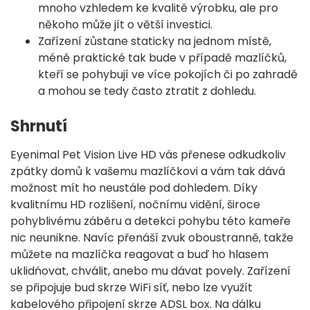
mnoho vzhledem ke kvalitě výrobku, ale pro
někoho může jít o větší investici.
Zařízení zůstane staticky na jednom místě,
méně praktické tak bude v případě mazlíčků,
kteří se pohybují ve více pokojích či po zahradě
a mohou se tedy často ztratit z dohledu.
Shrnutí
Eyenimal Pet Vision Live HD vás přenese odkudkoliv
zpátky domů k vašemu mazlíčkovi a vám tak dává
možnost mít ho neustále pod dohledem. Díky
kvalitnímu HD rozlišení, nočnímu vidění, široce
pohyblivému záběru a detekci pohybu této kameře
nic neunikne. Navíc přenáší zvuk oboustranně, takže
můžete na mazlíčka reagovat a buď ho hlasem
uklidńovat, chválit, anebo mu dávat povely. Zařízení
se připojuje bud skrze WiFi síť, nebo lze využít
kabelového připojení skrze ADSL box. Na dálku