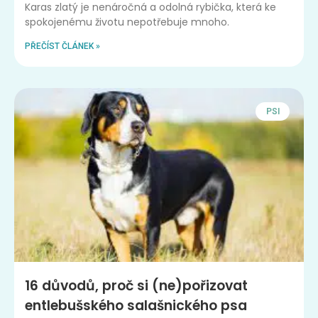
Karas zlatý je nenáročná a odolná rybička, která ke
spokojenému životu nepotřebuje mnoho.
PŘEČÍST ČLÁNEK »
PSI
16 důvodů, proč si (ne)pořizovat
entlebušského salašnického psa