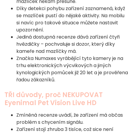
mazlíček někam přesune.
Díky detekci pohybu zařízení zaznamená, když
se mazlíček pustí do nějaké aktivity. Na mobilu
si navíc pro takové situace můžete nastavit
upozornění.
Jediná dostupná recenze dává zařízení čtyři
hvězdičky – pochvaluje si dozor, který díky
kameře nad mazlíčky má.
Značka Numaxes vyrábějící tyto kamery je na
trhu elektronických výcvikových a jiných
kynologických pomůcek již 20 let a je prověřena
řadou zákazníků.
TŘI důvody, proč NEKUPOVAT
Eyenimal Pet Vision Live HD
Zmíněná recenze uvádí, že zařízení má občas
problém s chycením signálu.
Zařízení stojí zhruba 3 tisíce, což sice není