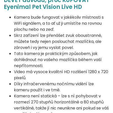
DEVĚT důvodů, proč KUPOVAT
Eyenimal Pet Vision Live HD
Kamera bude fungovat v jakékoliv místnosti s
WiFi signálem, a to ať už ji umístíte na rovnou
plochu nebo na zeď.
Skrz zařízení lze přenášet zvuk oboustranně,
můžete tedy nejen poslouchat mazlíčka, ale
zároveň i vy jemu vyslat povel.
Tato kamera je praktickým způsobem, jak
dohlédnout na vašeho mazlíčka během vaší
nepřítomnosti.
Video má vysoce kvalitní HD rozlišení 1280 x 720
pixelů.
Díky infračervenému nočnímu vidění lze
kameru použít i ve tmě.
Kamera není statická – lze s ní pohybovat v
rozmezí 270 stupňů horizontálně a 80 stupňů
vertikálně, takže jí nic neunikne ani pokud se váš