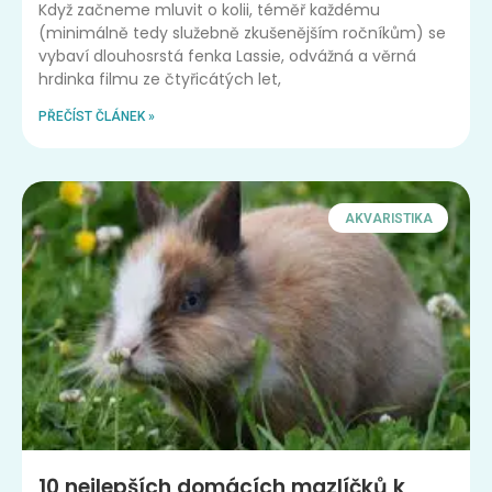
Když začneme mluvit o kolii, téměř každému
(minimálně tedy služebně zkušenějším ročníkům) se
vybaví dlouhosrstá fenka Lassie, odvážná a věrná
hrdinka filmu ze čtyřicátých let,
PŘEČÍST ČLÁNEK »
AKVARISTIKA
10 nejlepších domácích mazlíčků k