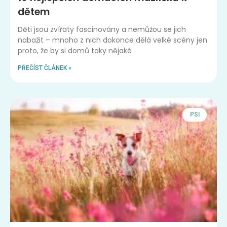
dětem
Děti jsou zvířaty fascinovány a nemůžou se jich
nabažit – mnoho z nich dokonce dělá velké scény jen
proto, že by si domů taky nějaké
PŘEČÍST ČLÁNEK »
PSI