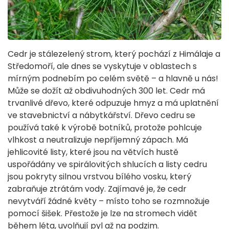
Cedr je stálezelený strom, který pochází z Himálaje a
Středomoří, ale dnes se vyskytuje v oblastech s
mírným podnebím po celém světě – a hlavně u nás!
Může se dožít až obdivuhodných 300 let. Cedr má
trvanlivé dřevo, které odpuzuje hmyz a má uplatnění
ve stavebnictví a nábytkářství. Dřevo cedru se
používá také k výrobě botníků, protože pohlcuje
vlhkost a neutralizuje nepříjemný zápach. Má
jehlicovité listy, které jsou na větvích hustě
uspořádány ve spirálovitých shlucích a listy cedru
jsou pokryty silnou vrstvou bílého vosku, který
zabraňuje ztrátám vody. Zajímavé je, že cedr
nevytváří žádné květy – místo toho se rozmnožuje
pomocí šišek. Přestože je lze na stromech vidět
během léta, uvolňují pyl až na podzim.