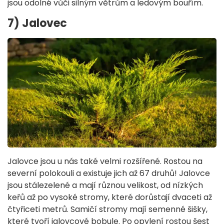
jsou odolné vůči silným větrům a ledovým bouřím.
7) Jalovec
Jalovce jsou u nás také velmi rozšířené. Rostou na
severní polokouli a existuje jich až 67 druhů! Jalovce
jsou stálezelené a mají různou velikost, od nízkých
keřů až po vysoké stromy, které dorůstají dvaceti až
čtyřiceti metrů. Samičí stromy mají semenné šišky,
které tvoří jalovcové bobule. Po opylení rostou šest