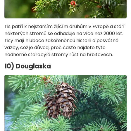
Tis patří k nejstarším žijícím druhům v Evropě a stáří
některých stromů se odhaduje na více než 2000 let.
Tisy mají hluboce zakořeněnou historii a posvátné
vazby, což je důvod, proč často najdete tyto
nádherné starobylé stromy růst na hřbitovech.
10) Douglaska