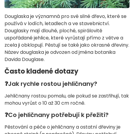
Douglaska je významná pro své silné dřevo, které se
používá v lodích, letadlech a ve stavebnictví.
Douglasky mají dlouhé, ploché, spirálovitě
uspořádané jehlice, které vyrůstají přímo z větve a
zcela ji obklopují. Pěstují se také jako okrasné dřeviny.
Název douglaska je odvozen od jména botanika
Davida Douglase.
Často kladené dotazy
❓
Jak rychle rostou jehličnany?
Jehličnany rostou pomalu, ale pokud se zastřihují, tak
mohou vyrůst o 10 až 30 cm ročně.
❓
Co jehličnany potřebují k přežití?
Pěstování a péče o jehličnany a ostatní dřeviny je