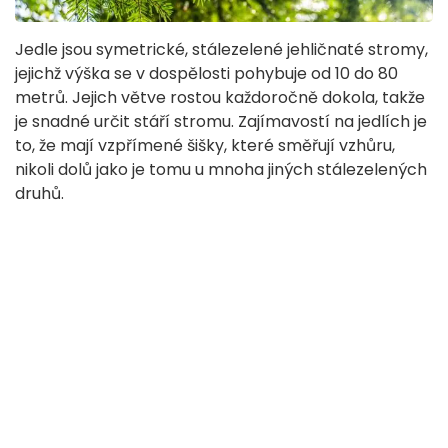
Jedle jsou symetrické, stálezelené jehličnaté stromy,
jejichž výška se v dospělosti pohybuje od 10 do 80
metrů. Jejich větve rostou každoročně dokola, takže
je snadné určit stáří stromu. Zajímavostí na jedlích je
to, že mají vzpřímené šišky, které směřují vzhůru,
nikoli dolů jako je tomu u mnoha jiných stálezelených
druhů.