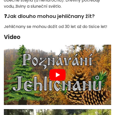
obecně stejná (a nenáročná). Dřeviny potřebují
vodu, živiny a sluneční světlo.
❓
Jak dlouho mohou jehličnany žít?
Jehličnany se mohou dožít od 30 let až do tisíce let!
Video