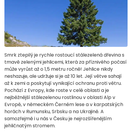
Smrk ztepilý je rychle rostoucí stálezelená dřevina s
tmavě zelenými jehlicemi, která za příznivého počasí
může vyrůst až o 1,5 metru ročně! Jehlice nikdy
neshazuje, ale udržuje si je až 10 let. Její větve sahají
až k zemi a poskytují vynikající ochranu proti větru.
Pochází z Evropy, kde roste v celé oblasti a je
nejběžnější stálezelenou rostlinou v oblasti Alp v
Evropě, v německém Černém lese a v karpatských
horách v Rumunsku, Srbsku a na Ukrajině. A
samozřejmě i u nás v Česku je nejrozšířenějším
jehličnatým stromem.