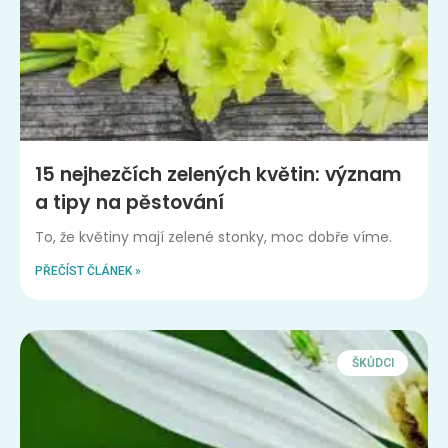
15 nejhezčích zelených květin: význam
a tipy na pěstování
To, že květiny mají zelené stonky, moc dobře víme.
PŘEČÍST ČLÁNEK »
ŠKŮDCI