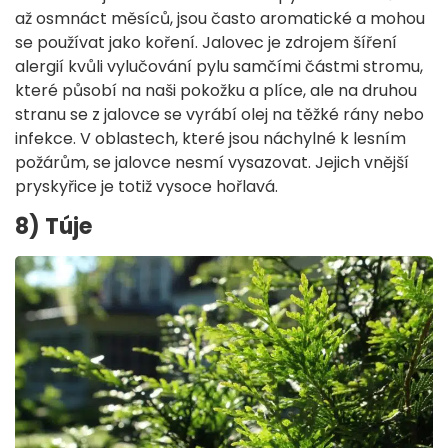
až osmnáct měsíců, jsou často aromatické a mohou
se používat jako koření. Jalovec je zdrojem šíření
alergií kvůli vylučování pylu samčími částmi stromu,
které působí na naši pokožku a plíce, ale na druhou
stranu se z jalovce se vyrábí olej na těžké rány nebo
infekce. V oblastech, které jsou náchylné k lesním
požárům, se jalovce nesmí vysazovat. Jejich vnější
pryskyřice je totiž vysoce hořlavá.
8) Túje