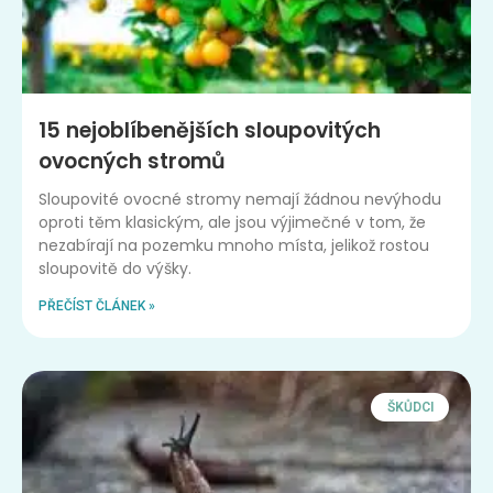
15 nejoblíbenějších sloupovitých
ovocných stromů
Sloupovité ovocné stromy nemají žádnou nevýhodu
oproti těm klasickým, ale jsou výjimečné v tom, že
nezabírají na pozemku mnoho místa, jelikož rostou
sloupovitě do výšky.
PŘEČÍST ČLÁNEK »
ŠKŮDCI