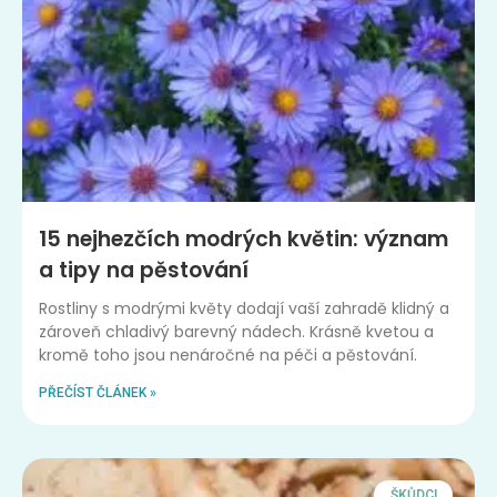
15 nejhezčích modrých květin: význam
a tipy na pěstování
Rostliny s modrými květy dodají vaší zahradě klidný a
zároveň chladivý barevný nádech. Krásně kvetou a
kromě toho jsou nenáročné na péči a pěstování.
PŘEČÍST ČLÁNEK »
ŠKŮDCI