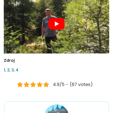
Zdroj
1
,
2
,
3
,
4
4.9/5 - (67 votes)