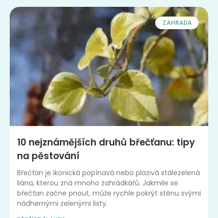
ZAHRADA
10 nejznámějších druhů břečťanu: tipy
na pěstování
Břečťan je ikonická popínavá nebo plazivá stálezelená
liána, kterou zná mnoho zahrádkářů. Jakmile se
břečťan začne pnout, může rychle pokrýt stěnu svými
nádhernými zelenými listy.