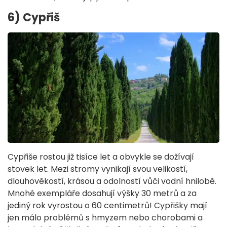
6) Cypřiš
Cypřiše rostou již tisíce let a obvykle se dožívají
stovek let. Mezi stromy vynikají svou velikostí,
dlouhověkostí, krásou a odolností vůči vodní hnilobě.
Mnohé exempláře dosahují výšky 30 metrů a za
jediný rok vyrostou o 60 centimetrů! Cypřišky mají
jen málo problémů s hmyzem nebo chorobami a