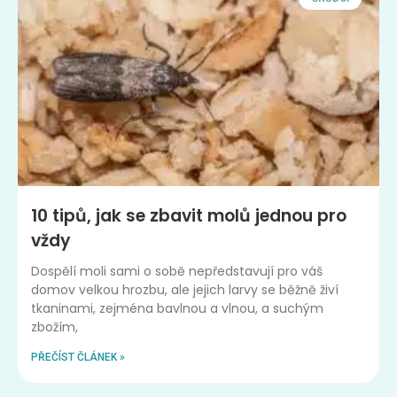
10 tipů, jak se zbavit molů jednou pro
vždy
Dospělí moli sami o sobě nepředstavují pro váš
domov velkou hrozbu, ale jejich larvy se běžně živí
tkaninami, zejména bavlnou a vlnou, a suchým
zbožím,
PŘEČÍST ČLÁNEK »