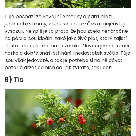
Túje pochází ze Severní Ameriky a patří mezi
jehličnaté stromy, které se u nás v Česku nejčastěji
vysazují. Nejspíš je to proto, že jsou zcela nenáročné
na péči a jsou ideální také jako živý plot, který zajistí
dostatek soukromí na pozemku. Nevadí jim mráz ani
horko a dobře snáší stříhání i nedostatek světla. Túje
jsou však jedovaté, a tak je potřeba si na ně dávat
pozor a držet od nich dál jak zvířata, tak i děti.
9) Tis