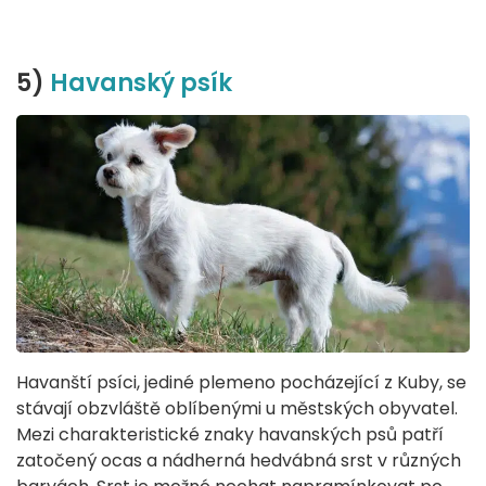
5)
Havanský psík
Havanští psíci, jediné plemeno pocházející z Kuby, se
stávají obzvláště oblíbenými u městských obyvatel.
Mezi charakteristické znaky havanských psů patří
zatočený ocas a nádherná hedvábná srst v různých