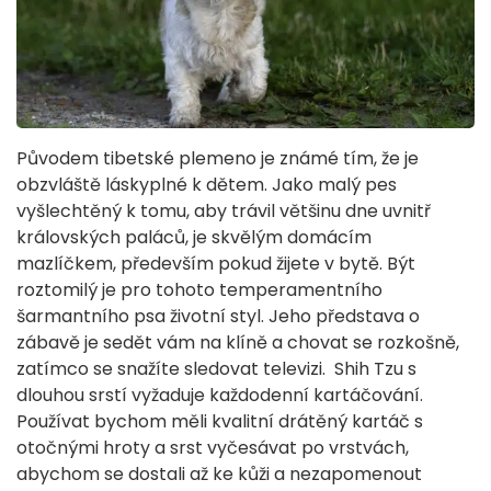
Původem tibetské plemeno je známé tím, že je
obzvláště láskyplné k dětem. Jako malý pes
vyšlechtěný k tomu, aby trávil většinu dne uvnitř
královských paláců, je skvělým domácím
mazlíčkem, především pokud žijete v bytě. Být
roztomilý je pro tohoto temperamentního
šarmantního psa životní styl. Jeho představa o
zábavě je sedět vám na klíně a chovat se rozkošně,
zatímco se snažíte sledovat televizi. Shih Tzu s
dlouhou srstí vyžaduje každodenní kartáčování.
Používat bychom měli kvalitní drátěný kartáč s
otočnými hroty a srst vyčesávat po vrstvách,
abychom se dostali až ke kůži a nezapomenout