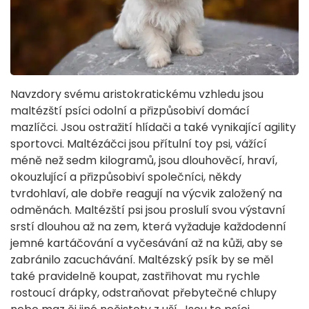
Navzdory svému aristokratickému vzhledu jsou
maltézští psíci odolní a přizpůsobiví domácí
mazlíčci. Jsou ostražití hlídači a také vynikající agility
sportovci. Maltézáčci jsou přítulní toy psi, vážící
méně než sedm kilogramů, jsou dlouhověcí, hraví,
okouzlující a přizpůsobiví společníci, někdy
tvrdohlaví, ale dobře reagují na výcvik založený na
odměnách. Maltézští psi jsou proslulí svou výstavní
srstí dlouhou až na zem, která vyžaduje každodenní
jemné kartáčování a vyčesávání až na kůži, aby se
zabránilo zacuchávání. Maltézský psík by se měl
také pravidelně koupat, zastřihovat mu rychle
rostoucí drápky, odstraňovat přebytečné chlupy