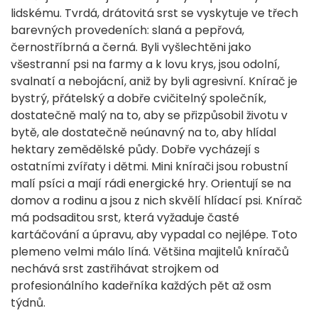
lidskému. Tvrdá, drátovitá srst se vyskytuje ve třech
barevných provedeních: slaná a pepřová,
černostříbrná a černá. Byli vyšlechtěni jako
všestranní psi na farmy a k lovu krys, jsou odolní,
svalnatí a nebojácní, aniž by byli agresivní. Knírač je
bystrý, přátelský a dobře cvičitelný společník,
dostatečně malý na to, aby se přizpůsobil životu v
bytě, ale dostatečně neúnavný na to, aby hlídal
hektary zemědělské půdy. Dobře vycházejí s
ostatními zvířaty i dětmi. Mini knírači jsou robustní
malí psíci a mají rádi energické hry. Orientují se na
domov a rodinu a jsou z nich skvělí hlídací psi. Knírač
má podsaditou srst, která vyžaduje časté
kartáčování a úpravu, aby vypadal co nejlépe. Toto
plemeno velmi málo líná. Většina majitelů kníračů
nechává srst zastřihávat strojkem od
profesionálního kadeřníka každých pět až osm
týdnů.