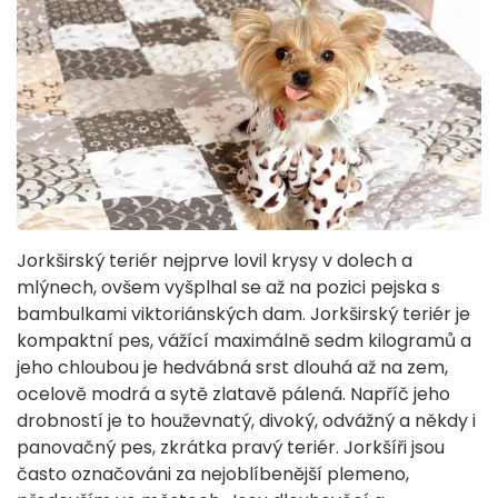
Jorkširský teriér nejprve lovil krysy v dolech a
mlýnech, ovšem vyšplhal se až na pozici pejska s
bambulkami viktoriánských dam. Jorkširský teriér je
kompaktní pes, vážící maximálně sedm kilogramů a
jeho chloubou je hedvábná srst dlouhá až na zem,
ocelově modrá a sytě zlatavě pálená. Napříč jeho
drobností je to houževnatý, divoký, odvážný a někdy i
panovačný pes, zkrátka pravý teriér. Jorkšíři jsou
často označováni za nejoblíbenější plemeno,