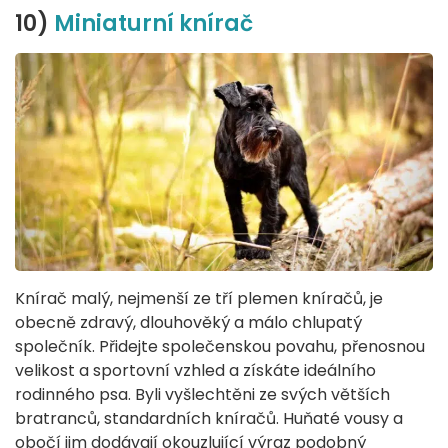
10)
Miniaturní knírač
Knírač malý, nejmenší ze tří plemen kníračů, je
obecně zdravý, dlouhověký a málo chlupatý
společník. Přidejte společenskou povahu, přenosnou
velikost a sportovní vzhled a získáte ideálního
rodinného psa. Byli vyšlechtěni ze svých větších
bratranců, standardních kníračů. Huňaté vousy a
obočí jim dodávají okouzlující výraz podobný