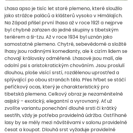
Lhasa apso je tisíc let staré plemeno, které sloužilo
jako strážce paláců a klášterů vysoko v Himálajích.
Na Západ přišel první lhasa až v roce 1921 a nejprve
byl chybně zařazen do jedné skupiny s tibetským
teriérem a ši-tzu. Až v roce 1934 byl uznán jako
samostatné plemeno. Chytré, sebevědomé a složité
lhasy jsou rodinnými komedianty, ale k cizím lidem se
chovají královsky odměřeně. Lhasové jsou malí, ale
odolní psi s aristokratickým chováním. Jsou proslulí
dlouhou, ploše visící srstí, rozdělenou uprostřed a
splývající po obou stranách těla. Přes hřbet se stáčí
peříčkový ocas, který je charakteristický pro
tibetská plemena. Celkový obraz je nezaměnitelně
asijský – exotický, elegantní a vyrovnaný. Ať už
zvolíte variantu ponechání dlouhé srsti či krátký
sestřih, vždy je potřeba pravidelná údržba. Ostříhané
lasy by se měly mezi návštěvami v salonu pravidelně
česat a koupat. Dlouhá srst vyžaduje pravidelné