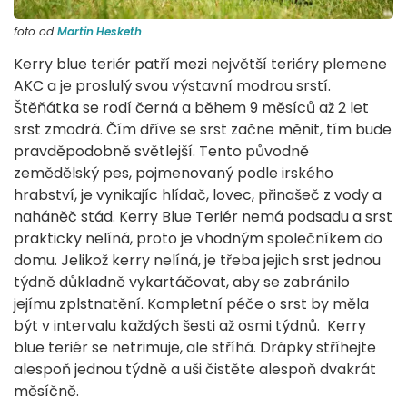
foto od
Martin Hesketh
Kerry blue teriér patří mezi největší teriéry plemene
AKC a je proslulý svou výstavní modrou srstí.
Štěňátka se rodí černá a během 9 měsíců až 2 let
srst zmodrá. Čím dříve se srst začne měnit, tím bude
pravděpodobně světlejší. Tento původně
zemědělský pes, pojmenovaný podle irského
hrabství, je vynikajíc hlídač, lovec, přinašeč z vody a
naháněč stád. Kerry Blue Teriér nemá podsadu a srst
prakticky nelíná, proto je vhodným společníkem do
domu. Jelikož kerry nelíná, je třeba jejich srst jednou
týdně důkladně vykartáčovat, aby se zabránilo
jejímu zplstnatění. Kompletní péče o srst by měla
být v intervalu každých šesti až osmi týdnů. Kerry
blue teriér se netrimuje, ale stříhá. Drápky stříhejte
alespoň jednou týdně a uši čistěte alespoň dvakrát
měsíčně.