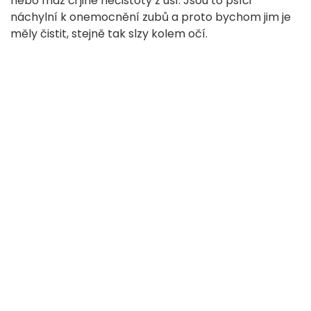
nebo maz či jiné nečistoty z uší. Jsou to psíci
náchylní k onemocnění zubů a proto bychom jim je
měly čistit, stejně tak slzy kolem očí.