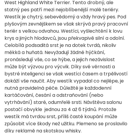
West Highland White Terrier. Tento drobný, ale
statný pes patří mezi nejoblíbenější malé teriéry.
Westík je chytrý, sebevědomý a vždy hravý pes. Pod
plyšovým zevnějškem se však skrývá pravý pracovní
teriér s velkou odvahou. Westíci, vyšlechtění k lovu
krys a jiných hlodavců, jsou překvapivě silní a odolní.
Celobílá podsaditá srst je na dotek tvrdá, nikoliv
měkká a huňatá. Nevyžadují žádné hýčkání,
pronásledují vše, co se hýbe, a jejich nezávislost
může být výzvou pro výcvik. Díky své věrnosti a
bystré inteligenci se však westíci časem a trpělivostí
dokáží vše naučit. Aby westík vypadal co nejlépe, je
nutná pravidelná péče. Důležité je každodenní
kartáčování, česání a odstraňování (nebo
vytrhávání) staré, odumřelé srsti. Návštěva salonu
postačí obvykle jednou za 4 až 6 týdnů. Protože
westík má tvrdou srst, příliš časté koupání může
způsobit více škody než užitku. Plemeno se proslavilo
díky reklamě na skotskou whisky.