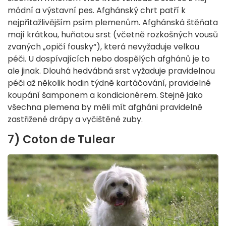
módní a výstavní pes. Afghánský chrt patří k
nejpřitažlivějším psím plemenům. Afghánská štěňata
mají krátkou, huňatou srst (včetně rozkošných vousů
zvaných „opičí fousky“), která nevyžaduje velkou
péči. U dospívajících nebo dospělých afghánů je to
ale jinak. Dlouhá hedvábná srst vyžaduje pravidelnou
péči až několik hodin týdně kartáčování, pravidelné
koupání šamponem a kondicionérem. Stejně jako
všechna plemena by měli mít afgháni pravidelně
zastřižené drápy a vyčištěné zuby.
7) Coton de Tulear