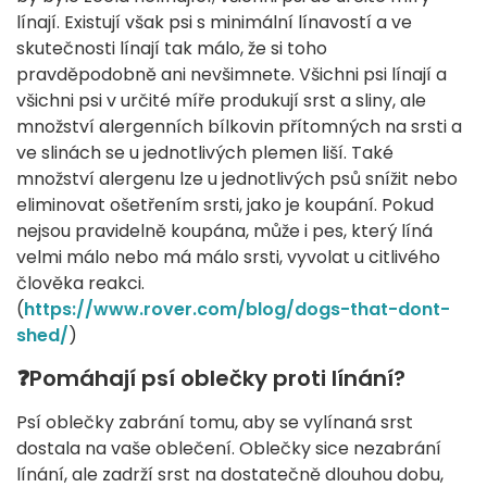
línají. Existují však psi s minimální línavostí a ve
skutečnosti línají tak málo, že si toho
pravděpodobně ani nevšimnete. Všichni psi línají a
všichni psi v určité míře produkují srst a sliny, ale
množství alergenních bílkovin přítomných na srsti a
ve slinách se u jednotlivých plemen liší. Také
množství alergenu lze u jednotlivých psů snížit nebo
eliminovat ošetřením srsti, jako je koupání. Pokud
nejsou pravidelně koupána, může i pes, který líná
velmi málo nebo má málo srsti, vyvolat u citlivého
člověka reakci.
(
https://www.rover.com/blog/dogs-that-dont-
shed/
)
❓Pomáhají psí oblečky proti línání?
Psí oblečky zabrání tomu, aby se vylínaná srst
dostala na vaše oblečení. Oblečky sice nezabrání
línání, ale zadrží srst na dostatečně dlouhou dobu,