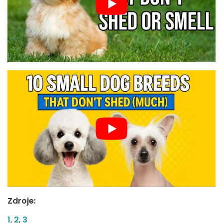
Zdroje:
1
,
2
,
3