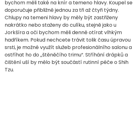
bychom měli také na knír a temeno hlavy. Koupel se
doporučuje přibližně jednou za tři až čtyři týdny.
Chlupy na temeni hlavy by měly být zastřiženy
nakrátko nebo staženy do culíku, stejně jako u
Jorkšíra a oči bychom měli denně otírat vlhkým
hadříkem. Pokud nechcete trávit tolik času úpravou
srsti, je možné využít služeb profesionálního salonu a
ostříhat ho do „štěněčího trimu“. Stříhání drápků a
čištění uší by mělo být součástí rutinní péče o Shih
Tzu.