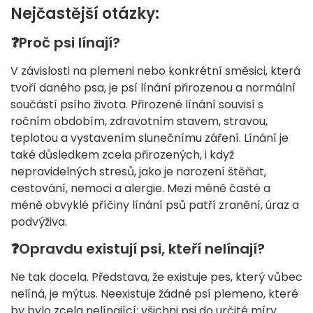
Nejčastější otázky:
❓Proč psi línají?
V závislosti na plemeni nebo konkrétní směsici, která
tvoří daného psa, je psí línání přirozenou a normální
součástí psího života. Přirozené línání souvisí s
ročním obdobím, zdravotním stavem, stravou,
teplotou a vystavením slunečnímu záření. Línání je
také důsledkem zcela přirozených, i když
nepravidelných stresů, jako je narození štěňat,
cestování, nemoci a alergie. Mezi méně časté a
méně obvyklé příčiny línání psů patří zranění, úraz a
podvýživa.
❓Opravdu existují psi, kteří nelínají?
Ne tak docela. Představa, že existuje pes, který vůbec
nelíná, je mýtus. Neexistuje žádné psí plemeno, které
by bylo zcela nelínající; všichni psi do určité míry