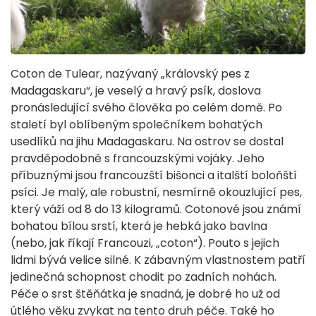
Coton de Tulear, nazývaný „královský pes z
Madagaskaru“, je veselý a hravý psík, doslova
pronásledující svého člověka po celém domě. Po
staletí byl oblíbeným společníkem bohatých
usedlíků na jihu Madagaskaru. Na ostrov se dostal
pravděpodobně s francouzskými vojáky. Jeho
příbuznými jsou francouzští bišonci a italští boloňští
psíci. Je malý, ale robustní, nesmírně okouzlující pes,
který váží od 8 do 13 kilogramů. Cotonové jsou známí
bohatou bílou srstí, která je hebká jako bavlna
(nebo, jak říkají Francouzi, „coton“). Pouto s jejich
lidmi bývá velice silné. K zábavným vlastnostem patří
jedinečná schopnost chodit po zadních nohách.
Péče o srst štěňátka je snadná, je dobré ho už od
útlého věku zvykat na tento druh péče. Také ho