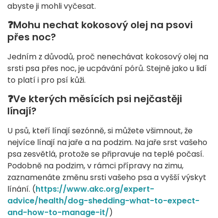
abyste ji mohli vyčesat.
❓Mohu nechat kokosový olej na psovi
přes noc?
Jedním z důvodů, proč nenechávat kokosový olej na
srsti psa přes noc, je ucpávání pórů. Stejně jako u lidí
to platí i pro psí kůži.
❓Ve kterých měsících psi nejčastěji
línají?
U psů, kteří línají sezónně, si můžete všimnout, že
nejvíce línají na jaře a na podzim. Na jaře srst vašeho
psa zesvětlá, protože se připravuje na teplé počasí.
Podobně na podzim, v rámci přípravy na zimu,
zaznamenáte změnu srsti vašeho psa a vyšší výskyt
línání. (
https://www.akc.org/expert-
advice/health/dog-shedding-what-to-expect-
and-how-to-manage-it/
)