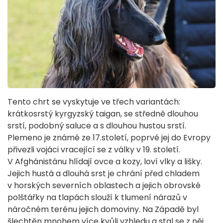
Tento chrt se vyskytuje ve třech variantách:
krátkosrstý kyrgyzský taigan, se středně dlouhou
srstí, podobný saluce a s dlouhou hustou srstí.
Plemeno je známé ze 17.století, poprvé jej do Evropy
přivezli vojáci vracející se z války v 19. století.
V Afghánistánu hlídají ovce a kozy, loví vlky a lišky.
Jejich hustá a dlouhá srst je chrání před chladem
v horských severních oblastech a jejich obrovské
polštářky na tlapách slouží k tlumení nárazů v
náročném terénu jejich domoviny. Na Západě byl
šlechtěn mnohem více kvůli vzhledu a stal se z něj