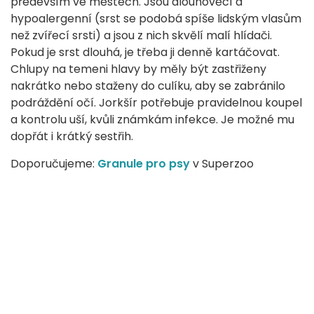
především ve městech. Jsou dlouhověcí a
hypoalergenní (srst se podobá spíše lidským vlasům
než zvířecí srsti) a jsou z nich skvělí malí hlídači.
Pokud je srst dlouhá, je třeba ji denně kartáčovat.
Chlupy na temeni hlavy by měly být zastřiženy
nakrátko nebo staženy do culíku, aby se zabránilo
podráždění očí. Jorkšír potřebuje pravidelnou koupel
a kontrolu uší, kvůli známkám infekce. Je možné mu
dopřát i krátký sestřih.
Doporučujeme:
Granule pro psy
v Superzoo