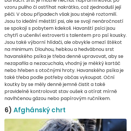
barvách. Srst je možné nechat napramínkovat po
vzoru puliho či ostříhat nakrátko, což zjednoduší její
péči. V obou případech však jsou stejně roztomilí.
Jsou to ideální městští psi, ale se svojí nenáročností
se spokojí s pobytem kdekoli. Havanští psíci jsou
chytří a učenliví extroverti s talentem pro psí kousky.
Jsou také výborní hlídači, ale obvykle omezí štěkot
na minimum. Dlouhou, hebkou a hedvábnou srst
havanského psíka je třeba denně upravovat, aby se
nezapařila a nezacuchala, vhodný je měkký kartáč
nebo hřeben s otočnými hroty. Havanského psíka je
také třeba podle potřeby občas vykoupat. Oční
koutky by se měly denně jemně čistit a také
pravidelně kontrolovat stav oušek a otírat mírně
navlhčenou gázou nebo papírovým ručníkem.
6)
Afghánský chrt