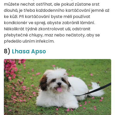
můžete nechat ostříhat, ale pokud zůstane srst
dlouhá, je třeba každodenního kartáčování jemně až
ke kůži. Při kartáčování byste měli používat
kondicionér ve spreji, abyste zabránili lámání.
Několikrát týdně zkontrolovat uši, odstranit
přebytečné chlupy, maz nebo nečistoty, aby se
předešlo ušním infekcím.
8)
Lhasa Apso