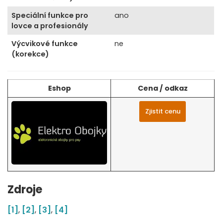
Speciální funkce pro
ano
lovce a profesionály
Výcvikové funkce
ne
(korekce)
Eshop
Cena / odkaz
Zjistit cenu
Zdroje
[1]
,
[2]
,
[3]
,
[4]