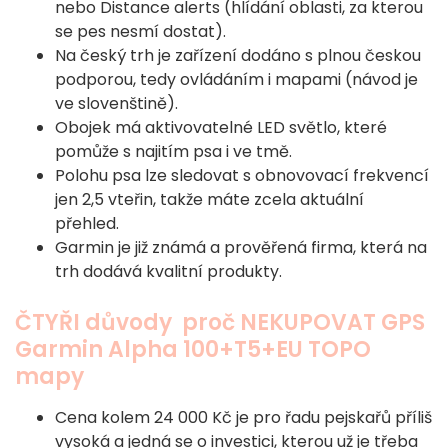
nebo Distance alerts (hlídání oblasti, za kterou
se pes nesmí dostat).
Na český trh je zařízení dodáno s plnou českou
podporou, tedy ovládáním i mapami (návod je
ve slovenštině).
Obojek má aktivovatelné LED světlo, které
pomůže s najitím psa i ve tmě.
Polohu psa lze sledovat s obnovovací frekvencí
jen 2,5 vteřin, takže máte zcela aktuální
přehled.
Garmin je již známá a prověřená firma, která na
trh dodává kvalitní produkty.
ČTYŘI důvody proč NEKUPOVAT GPS
Garmin Alpha 100+T5+EU TOPO
mapy
Cena kolem 24 000 Kč je pro řadu pejskařů příliš
vysoká a jedná se o investici, kterou už je třeba