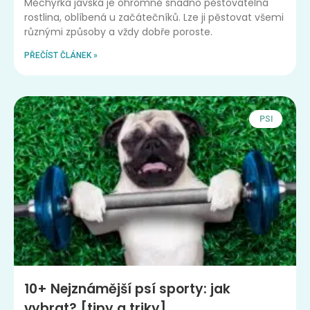
Měchýřka jávská je ohromně snadno pěstovatelná
rostlina, oblíbená u začátečníků. Lze ji pěstovat všemi
různými způsoby a vždy dobře poroste.
PŘEČÍST ČLÁNEK »
PSI
10+ Nejznámější psí sporty: jak
vybrat? [tipy a triky]