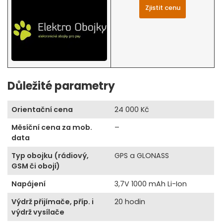
Zjistit cenu
Důležité parametry
Orientační cena
24 000 Kč
Měsíční cena za mob.
–
data
Typ obojku (rádiový,
GPS a GLONASS
GSM či obojí)
Napájení
3,7V 1000 mAh Li-Ion
Výdrž přijímače, příp. i
20 hodin
výdrž vysílače