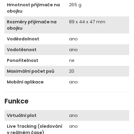
Hmotnost přijímače na
265 g
obojku
Rozměry přijímače na
89 x 44 x 47 mm
obojku
Voděodolnost
ano
Vodotěsnost
ano
Ponořitelnost
ne
Maximální počet psů
20
Mobilní aplikace
ano
Funkce
Virtuální plot
ano
Live Tracking (sledování
ano
v reálném čase)