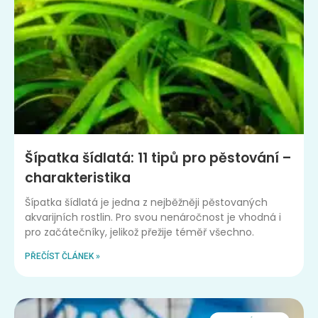
Šípatka šídlatá: 11 tipů pro pěstování –
charakteristika
Šípatka šídlatá je jedna z nejběžněji pěstovaných
akvarijních rostlin. Pro svou nenáročnost je vhodná i
pro začátečníky, jelikož přežije téměř všechno.
PŘEČÍST ČLÁNEK »