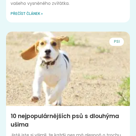
vašeho vysněného zvířátka.
PŘEČÍST ČLÁNEK »
PSI
10 nejpopulárnějších psů s dlouhýma
ušima
Jistě jste si všimli, že každý pes má alespoň o trochu