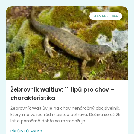
AKVARISTIKA
Žebrovník waltlův: 11 tipů pro chov –
charakteristika
Žebrovník Waltlův je na chov nenáročný obojživelník,
který má velice rád masitou potravu. Dožívá se až 25
let a poměrně dobře se rozmnožuje.
PŘEČÍST ČLÁNEK »