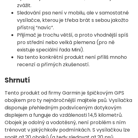
zvážit.
Sledování psa není v mobilu, ale v samostatné
vysílačce, kterou je třeba brát s sebou jakožto
přístroj “navíc”.
Přijímač je trochu větší, a proto vhodnější spíš
pro střední nebo velká plemena (pro ně
existuje speciální řada Mini).
Na tento konkrétní produkt není příliš mnoho
recenzí a přímých zkušeností.
Shrnutí
Tento produkt od firmy Garmin je špičkovým GPS
obojkem pro ty nejnáročnější majitele psů. Vysílačka
disponuje přehledným podsvíceným dotykovým
displejem a funguje do vzdálenosti 14,5 kilometrů.
Obojek je odolný a vodotěsný, není problém s ním
trénovat v jakýchkoliv podmínkách. S vysílačkou lze
spojit až 20 obojků (a tedy sledovat až 20 psů