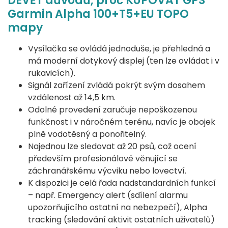
DEVĚT důvodů, proč KUPOVAT GPS
Garmin Alpha 100+T5+EU TOPO
mapy
Vysílačka se ovládá jednoduše, je přehledná a
má moderní dotykový displej (ten lze ovládat i v
rukavicích).
Signál zařízení zvládá pokrýt svým dosahem
vzdálenost až 14,5 km.
Odolné provedení zaručuje nepoškozenou
funkčnost i v náročném terénu, navíc je obojek
plně vodotěsný a ponořitelný.
Najednou lze sledovat až 20 psů, což ocení
především profesionálové věnující se
záchranářskému výcviku nebo lovectví.
K dispozici je celá řada nadstandardních funkcí
– např. Emergency alert (sdílení alarmu
upozorňujícího ostatní na nebezpečí), Alpha
tracking (sledování aktivit ostatních uživatelů)