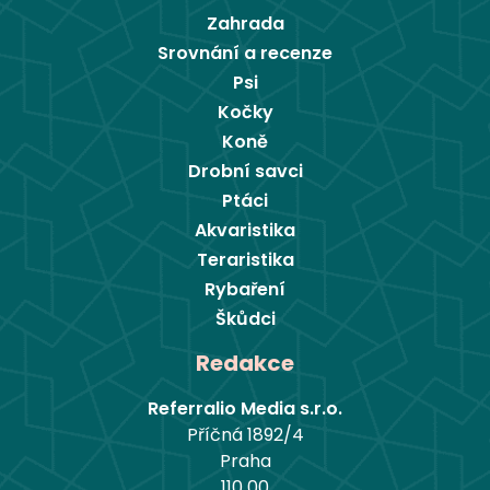
Zahrada
Srovnání a recenze
Psi
Kočky
Koně
Drobní savci
Ptáci
Akvaristika
Teraristika
Rybaření
Škůdci
Redakce
Referralio Media s.r.o.
Příčná 1892/4
Praha
110 00