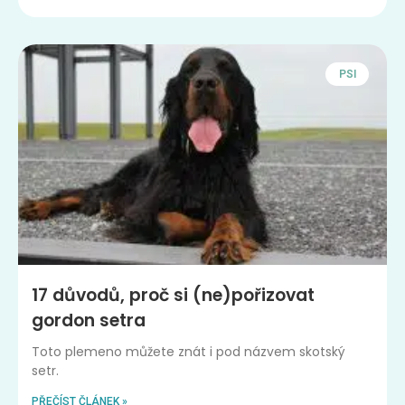
PSI
17 důvodů, proč si (ne)pořizovat
gordon setra
Toto plemeno můžete znát i pod názvem skotský
setr.
PŘEČÍST ČLÁNEK »