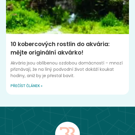
10 kobercových rostlin do akvária:
mějte originální akvárko!
Akvária jsou oblíbenou ozdobou domácností – mnozí
přiznávají, že na líný podvodní život dokáží koukat
hodiny, aniž by je přestal bavit.
PŘEČÍST ČLÁNEK »