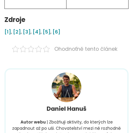
Zdroje
[1]
,
[2]
,
[3]
,
[4]
,
[5]
,
[6]
Ohodnoťně tento článek
Daniel Hanuš
Autor webu
| Zbožňuji aktivity, do kterých lze
zapadnout až po uši. Chovatelství mezi ně rozhodně