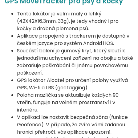
GPS MoveTracker pro psy a kočky
Tento lokátor je velmi malý a lehký
(42X42X16.3mm, 33g), je tedy vhodný i pro
kočky a drobná plemena psů.
Aplikace propojená s trackerem je dostupná v
českém jazyce pro systém Android i iOS.
Součástí balení je gumový kryt, který slouží k
jednodušímu uchycení zařízení na obojku a také
zabraňuje poškrábání či jinému povrchovému
poškození.
GPS lokátor Alcatel pro určení polohy využívá
GPS, Wi-fi a LBS (geotagging).
Poloha mazlíčka se aktualizuje každých 90
vteřin, funguje na volném prostranství i v
interiéru.
V aplikaci lze nastavit bezpečná zóna (funkce
Geofence). V případě, že zvíře vámi zadanou
hranici překročí, vás aplikace upozorní.