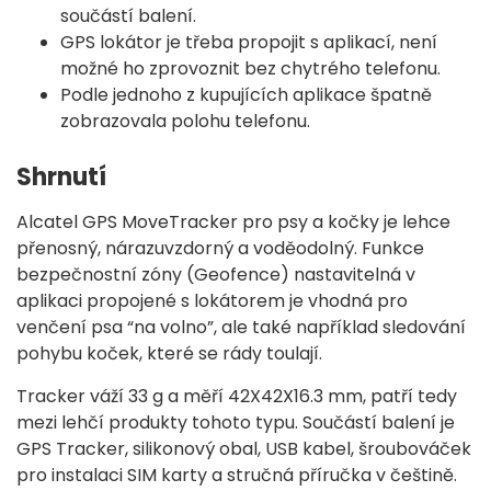
součástí balení.
GPS lokátor je třeba propojit s aplikací, není
možné ho zprovoznit bez chytrého telefonu.
Podle jednoho z kupujících aplikace špatně
zobrazovala polohu telefonu.
Shrnutí
Alcatel GPS MoveTracker pro psy a kočky je lehce
přenosný, nárazuvzdorný a voděodolný. Funkce
bezpečnostní zóny (Geofence) nastavitelná v
aplikaci propojené s lokátorem je vhodná pro
venčení psa “na volno”, ale také například sledování
pohybu koček, které se rády toulají.
Tracker váží 33 g a měří 42X42X16.3 mm, patří tedy
mezi lehčí produkty tohoto typu. Součástí balení je
GPS Tracker, silikonový obal, USB kabel, šroubováček
pro instalaci SIM karty a stručná příručka v češtině.