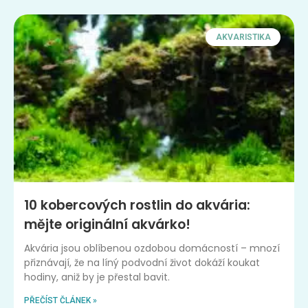
AKVARISTIKA
10 kobercových rostlin do akvária:
mějte originální akvárko!
Akvária jsou oblíbenou ozdobou domácností – mnozí
přiznávají, že na líný podvodní život dokáží koukat
hodiny, aniž by je přestal bavit.
PŘEČÍST ČLÁNEK »