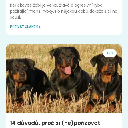
Keříčkovec žabí je velká, žravá a agresivní ryba
požírající menší rybky. Po nějakou dobu dokáže žít i na
souši.
PŘEČÍST ČLÁNEK »
PSI
14 důvodů, proč si (ne)pořizovat