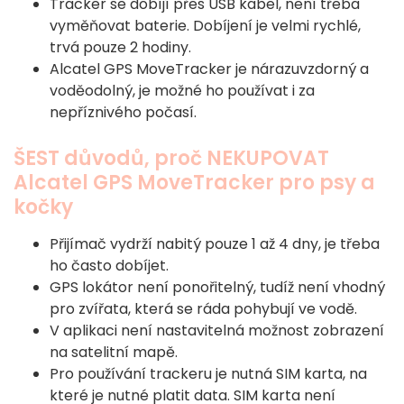
Tracker se dobíjí přes USB kabel, není třeba
vyměňovat baterie. Dobíjení je velmi rychlé,
trvá pouze 2 hodiny.
Alcatel GPS MoveTracker je nárazuvzdorný a
voděodolný, je možné ho používat i za
nepříznivého počasí.
ŠEST důvodů, proč NEKUPOVAT
Alcatel GPS MoveTracker pro psy a
kočky
Přijímač vydrží nabitý pouze 1 až 4 dny, je třeba
ho často dobíjet.
GPS lokátor není ponořitelný, tudíž není vhodný
pro zvířata, která se ráda pohybují ve vodě.
V aplikaci není nastavitelná možnost zobrazení
na satelitní mapě.
Pro používání trackeru je nutná SIM karta, na
které je nutné platit data. SIM karta není