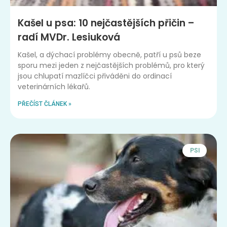
Kašel u psa: 10 nejčastějších přičin –
radí MVDr. Lesiuková
Kašel, a dýchací problémy obecně, patří u psů beze
sporu mezi jeden z nejčastějších problémů, pro který
jsou chlupatí mazlíčci přiváděni do ordinací
veterinárních lékařů.
PŘEČÍST ČLÁNEK »
PSI