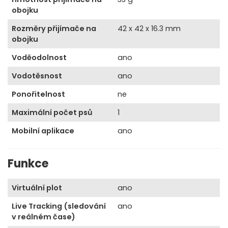
obojku
Rozměry přijímače na
42 x 42 x 16.3 mm
obojku
Voděodolnost
ano
Vodotěsnost
ano
Ponořitelnost
ne
Maximální počet psů
1
Mobilní aplikace
ano
Funkce
Virtuální plot
ano
Live Tracking (sledování
ano
v reálném čase)