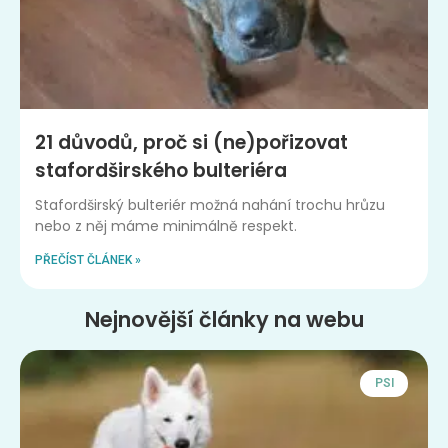
21 důvodů, proč si (ne)pořizovat
stafordširského bulteriéra
Stafordširský bulteriér možná nahání trochu hrůzu
nebo z něj máme minimálně respekt.
PŘEČÍST ČLÁNEK »
Nejnovější články na webu
PSI