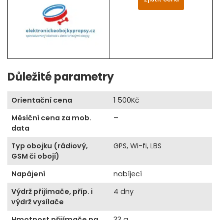
Důležité parametry
Orientační cena
1 500Kč
Měsíční cena za mob.
–
data
Typ obojku (rádiový,
GPS, Wi-fi, LBS
GSM či obojí)
Napájení
nabíjecí
Výdrž přijímače, příp. i
4 dny
výdrž vysílače
Hmotnost přijímače na
33 g