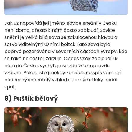
Jak už napovídá její jméno, sovice sněžní v Česku
není doma, přesto k nám často zabloudí. Sovice
sněžní je velká bílá sova se zakulacenou hlavou a
sotva viditelnými ušními boltci. Tato sova byla
poprvé pozorována v severních částech Evropy, kde
se také nejčastěji zdržuje. Občas však zabloudí i k
nám do Česka, vyskytuje se zde však opravdu
vzácně. Pokud jste ji někdy zahlédli, nejspíš vám její
nádherný sněhobílý vzhled s černými fleky nedal
spát.
9) Puštík bělavý