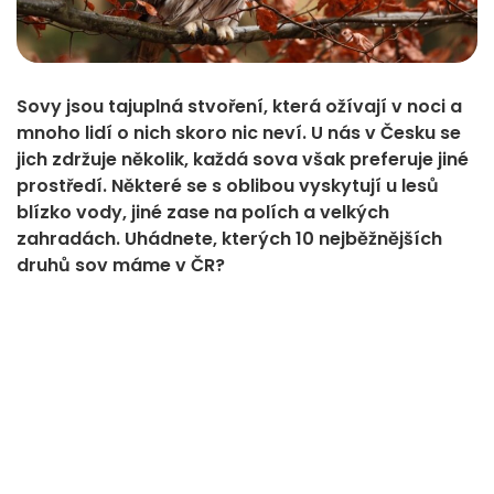
Sovy jsou tajuplná stvoření, která ožívají v noci a
mnoho lidí o nich skoro nic neví. U nás v Česku se
jich zdržuje několik, každá sova však preferuje jiné
prostředí. Některé se s oblibou vyskytují u lesů
blízko vody, jiné zase na polích a velkých
zahradách. Uhádnete, kterých 10 nejběžnějších
druhů sov máme v ČR?