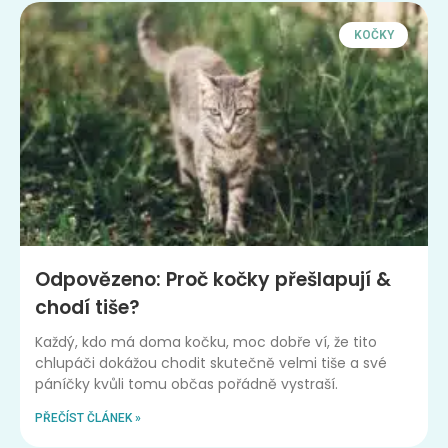
KOČKY
Odpovězeno: Proč kočky přešlapují &
chodí tiše?
Každý, kdo má doma kočku, moc dobře ví, že tito
chlupáči dokážou chodit skutečně velmi tiše a své
páníčky kvůli tomu občas pořádně vystraší.
PŘEČÍST ČLÁNEK »