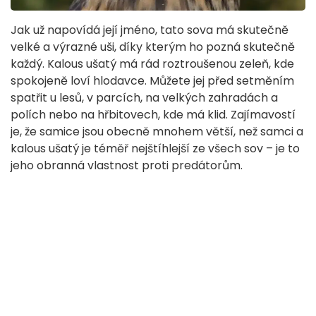
Jak už napovídá její jméno, tato sova má skutečně
velké a výrazné uši, díky kterým ho pozná skutečně
každý. Kalous ušatý má rád roztroušenou zeleň, kde
spokojeně loví hlodavce. Můžete jej před setměním
spatřit u lesů, v parcích, na velkých zahradách a
polích nebo na hřbitovech, kde má klid. Zajímavostí
je, že samice jsou obecně mnohem větší, než samci a
kalous ušatý je téměř nejštíhlejší ze všech sov – je to
jeho obranná vlastnost proti predátorům.