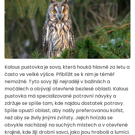
Kalous pustovka je sova, která houká hlavně za letu a
často ve velké výšce. Přiblížit se k nim je téměř
nemožné. Tyto sovy žijí nejraději v bažinách a
močálech a obývají otevřené bezlesé oblasti. Kalous
pustovka má specializované potravní návyky a
zdržuje se spíše tam, kde najdou dostatek potravy.
Spíše opustí oblast, aby našly preferovanou kořist,
než aby se živily jinými zvířaty. Jejich hnízda se
obvykle nacházejí na suchých místech a v otevřené
krajině, kde žijí drobní savci, jako jsou hraboši a lumíci.