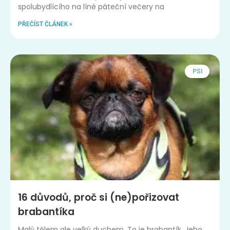
spolubydlícího na líné páteční večery na
PŘEČÍST ČLÁNEK »
PSI
16 důvodů, proč si (ne)pořizovat
brabantíka
Malý tělem ale velký duchem. To je brabantík. Jeho