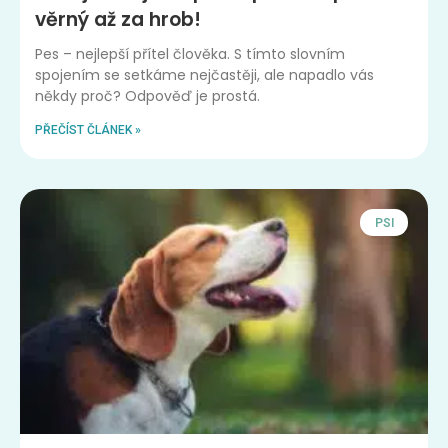
věrný až za hrob!
Pes – nejlepší přítel člověka. S tímto slovním
spojením se setkáme nejčastěji, ale napadlo vás
někdy proč? Odpověď je prostá.
PŘEČÍST ČLÁNEK »
PSI