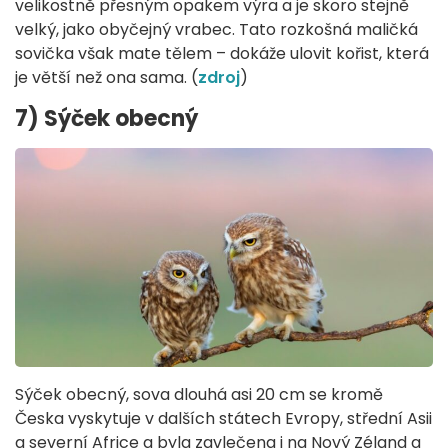
velikostně přesným opakem výra a je skoro stejně
velký, jako obyčejný vrabec. Tato rozkošná maličká
sovička však mate tělem – dokáže ulovit kořist, která
je větší než ona sama. (
zdroj
)
7) Sýček obecný
Sýček obecný, sova dlouhá asi 20 cm se kromě
Česka vyskytuje v dalších státech Evropy, střední Asii
a severní Africe a byla zavlečena i na Nový Zéland a