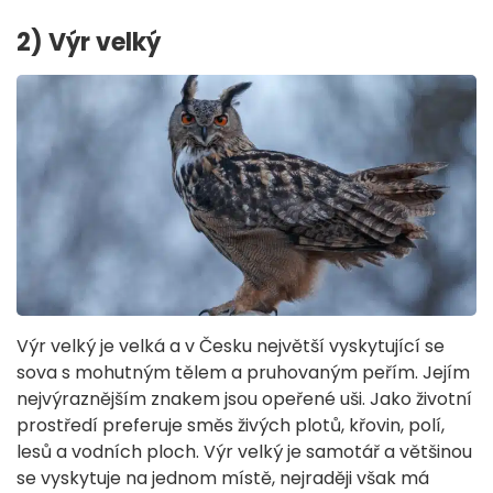
2) Výr velký
Výr velký je velká a v Česku největší vyskytující se
sova s mohutným tělem a pruhovaným peřím. Jejím
nejvýraznějším znakem jsou opeřené uši. Jako životní
prostředí preferuje směs živých plotů, křovin, polí,
lesů a vodních ploch. Výr velký je samotář a většinou
se vyskytuje na jednom místě, nejraději však má