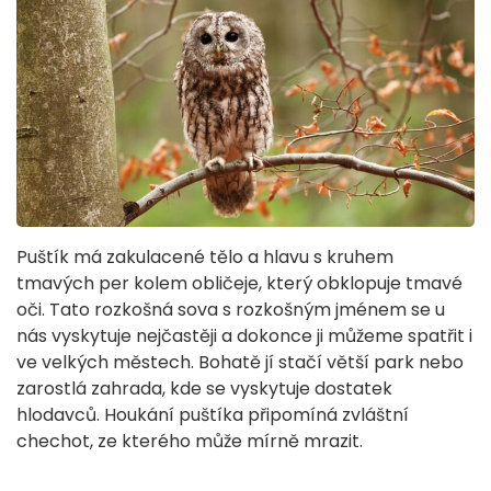
Puštík má zakulacené tělo a hlavu s kruhem
tmavých per kolem obličeje, který obklopuje tmavé
oči. Tato rozkošná sova s rozkošným jménem se u
nás vyskytuje nejčastěji a dokonce ji můžeme spatřit i
ve velkých městech. Bohatě jí stačí větší park nebo
zarostlá zahrada, kde se vyskytuje dostatek
hlodavců. Houkání puštíka připomíná zvláštní
chechot, ze kterého může mírně mrazit.