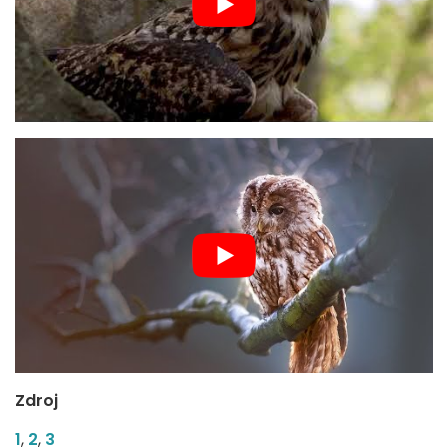
Zdroj
1
,
2
,
3