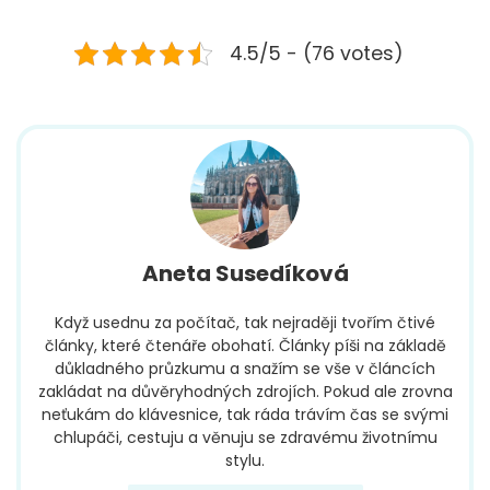
4.5/5 - (76 votes)
Aneta Susedíková
Když usednu za počítač, tak nejraději tvořím čtivé
články, které čtenáře obohatí. Články píši na základě
důkladného průzkumu a snažím se vše v článcích
zakládat na důvěryhodných zdrojích. Pokud ale zrovna
neťukám do klávesnice, tak ráda trávím čas se svými
chlupáči, cestuju a věnuju se zdravému životnímu
stylu.