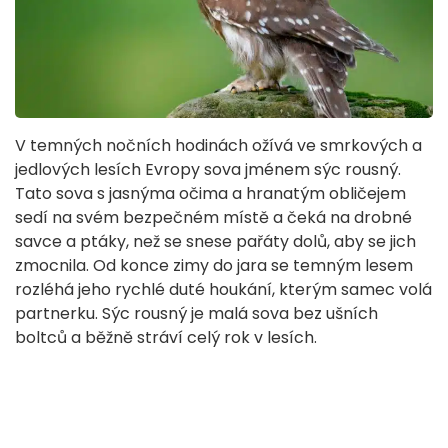
V temných nočních hodinách ožívá ve smrkových a
jedlových lesích Evropy sova jménem sýc rousný.
Tato sova s jasnýma očima a hranatým obličejem
sedí na svém bezpečném místě a čeká na drobné
savce a ptáky, než se snese pařáty dolů, aby se jich
zmocnila. Od konce zimy do jara se temným lesem
rozléhá jeho rychlé duté houkání, kterým samec volá
partnerku. Sýc rousný je malá sova bez ušních
boltců a běžně stráví celý rok v lesích.