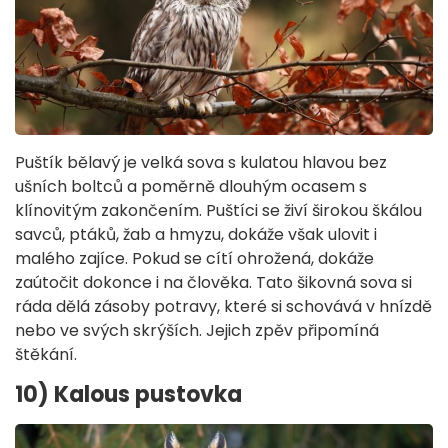
Puštík bělavý je velká sova s kulatou hlavou bez
ušních boltců a poměrně dlouhým ocasem s
klínovitým zakončením. Puštíci se živí širokou škálou
savců, ptáků, žab a hmyzu, dokáže však ulovit i
malého zajíce. Pokud se cítí ohrožená, dokáže
zaútočit dokonce i na člověka. Tato šikovná sova si
ráda dělá zásoby potravy, které si schovává v hnízdě
nebo ve svých skrýších. Jejich zpěv připomíná
štěkání.
10) Kalous pustovka