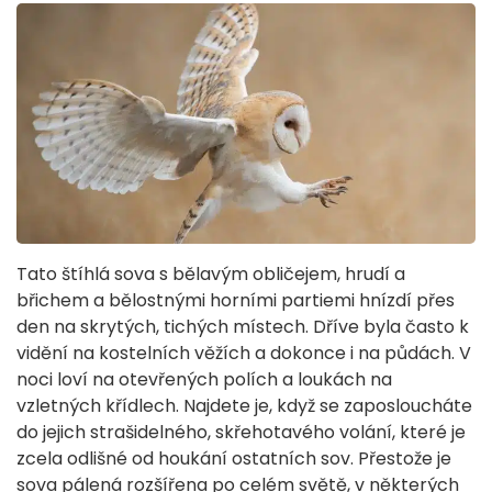
Tato štíhlá sova s bělavým obličejem, hrudí a
břichem a bělostnými horními partiemi hnízdí přes
den na skrytých, tichých místech. Dříve byla často k
vidění na kostelních věžích a dokonce i na půdách. V
noci loví na otevřených polích a loukách na
vzletných křídlech. Najdete je, když se zaposloucháte
do jejich strašidelného, skřehotavého volání, které je
zcela odlišné od houkání ostatních sov. Přestože je
sova pálená rozšířena po celém světě, v některých