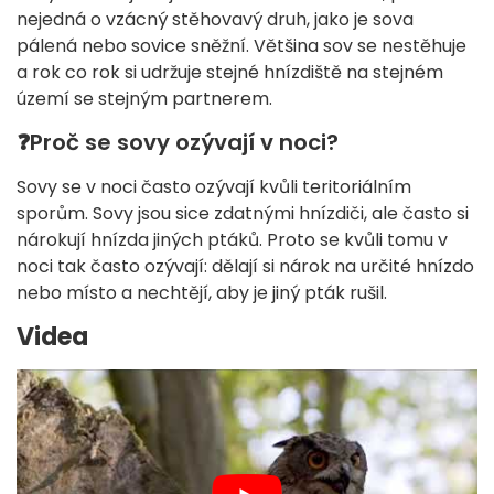
nejedná o vzácný stěhovavý druh, jako je sova
pálená nebo sovice sněžní. Většina sov se nestěhuje
a rok co rok si udržuje stejné hnízdiště na stejném
území se stejným partnerem.
❓
Proč se sovy ozývají v noci?
Sovy se v noci často ozývají kvůli teritoriálním
sporům. Sovy jsou sice zdatnými hnízdiči, ale často si
nárokují hnízda jiných ptáků. Proto se kvůli tomu v
noci tak často ozývají: dělají si nárok na určité hnízdo
nebo místo a nechtějí, aby je jiný pták rušil.
Videa