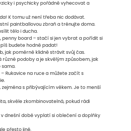
fyzicky i psychicky pořádně vyhecovat a
da! K tomu už není třeba nic dodávat.
stní paintballovou zbraň a trénujte doma.
ílit tělo i ducha.
penny board – stačí si jen vybrat a pořídit si
jspíš budete hodně padat!
, jak poměrně klidně strávit svůj čas.
á různé podoby a je skvělým způsobem, jak
e sama.
x
– Rukavice na ruce a můžete začít s
ie.
í, zejména s přibývajícím věkem. Je to menší
vita, skvěle zkombinovatelná, pokud rádi
e v dnešní době vyplatí si oblečení a doplňky
e přesto jiné.