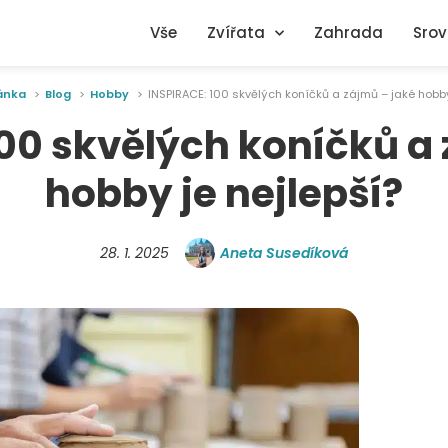
Vše
Zvířata
Zahrada
Srov
ánka
Blog
Hobby
INSPIRACE: 100 skvělých koníčků a zájmů – jaké hobby
00 skvělých koníčků a
hobby je nejlepší?
28. 1. 2025
Aneta Susedíková