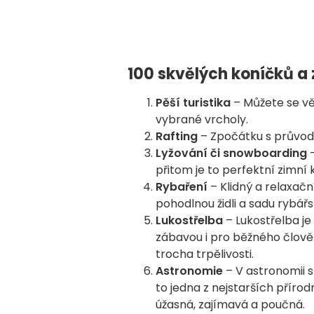
100 skvělých koníčků a
Pěší turistika
– Můžete se vě
vybrané vrcholy.
Rafting
– Zpočátku s průvodc
Lyžování či snowboarding
–
přitom je to perfektní zimní 
Rybaření
– Klidný a relaxačn
pohodlnou židli a sadu rybářs
Lukostřelba
– Lukostřelba j
zábavou i pro běžného člově
trocha trpělivosti.
Astronomie
– V astronomii 
to jedna z nejstarších příro
úžasná, zajímavá a poučná.