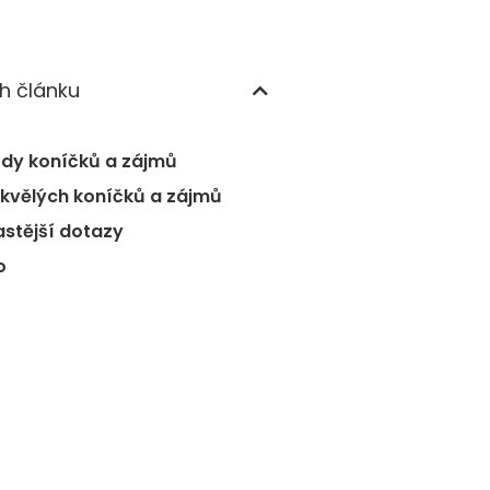
h článku
dy koníčků a zájmů
skvělých koníčků a zájmů
astější dotazy
o