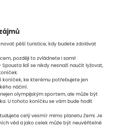
 zájmů
novat pěší turistice, kdy budete zdolávat
em, později to zvládnete i sami!
 Spousta lidí se nikdy nesnaží naučit lyžovat,
koníček.
í koníček, ke kterému potřebujete jen
kého náčiní.
e nejen olympijským sportem, ale může být
ka. U tohoto koníčku se vám bude hodit
studujete celý vesmír mimo planetu Zemi. Je
dních věd a jako celek může být neuvěřitelně