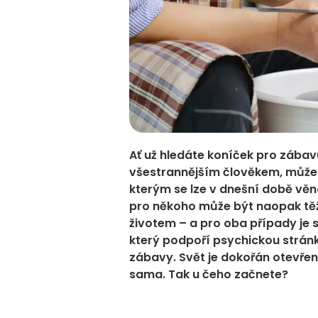
Ať už hledáte koníček pro zábavu
všestrannějším člověkem, můžet
kterým se lze v dnešní době věn
pro někoho může být naopak těžk
životem – a pro oba případy je 
který podpoří psychickou strán
zábavy. Svět je dokořán otevře
sama. Tak u čeho začnete?