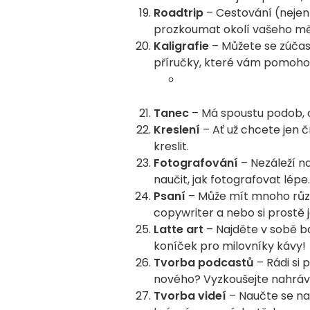
Roadtrip
– Cestování (nejen)
prozkoumat okolí vašeho měs
Kaligrafie
– Můžete se zúčast
příručky, které vám pomoho
Tanec
– Má spoustu podob, a
Kreslení
– Ať už chcete jen 
kreslit.
Fotografování
– Nezáleží n
naučit, jak fotografovat lépe
Psaní
– Může mít mnoho různ
copywriter a nebo si prostě 
Latte art
– Najděte v sobě ba
koníček pro milovníky kávy!
Tvorba podcastů
– Rádi si 
nového? Vyzkoušejte nahráv
Tvorba videí
– Naučte se na