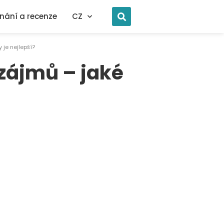
nání a recenze
CZ
 je nejlepší?
 zájmů – jaké