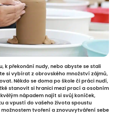
, k překonání nudy, nebo abyste se stali
e si vybírat z obrovského množství zájmů,
ovat. Někdo se doma po škole či práci nudí,
é stanovit si hranici mezi prací a osobním
skvělým nápadem najít si svůj koníček,
ku a vpustí do vašeho života spoustu
n možnostem tvoření a znovuvytváření sebe