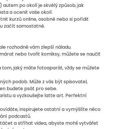
 autem po okolí je skvělý způsob, jak
ta a ocenit vaše okolí.
nit kurzů online, osobně nebo si pořídit
u začít samostatně.
le rozhodně vám zlepší náladu.
čmárat nebo tvořit komiksy, můžete se naučit
a tom, jaký máte fotoaparát, vždy se můžete
.
ých podob. Může z vás být spisovatel,
jen budete psát pro sebe.
ristu a vyzkoušejte latte art. Perfektní
povídáte, inspirujete ostatní a vymýšlíte něco
ání podcastů.
táčet a stříhat videa, abyste mohli vytvářet