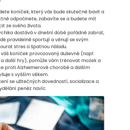
!
jdete koníček, který vás bude skutečně bavit a
ektně odpočinete, zabavíte se a budete mít
t ze svého života.
chika dostává v dnešní době pořádně zabrat,
lidé pravidelně sportují a věnují se svým
urat stres a špatnou náladu.
 váš koníček provozovaný duševně (např.
 a další hry), pomůže vám trénovat mozek a
ce proti Alzheimerově chorobě a dalším
vyšuje s vyšším věkem.
čení se užitečných dovedností, socializace a
ydělání peněz navíc.