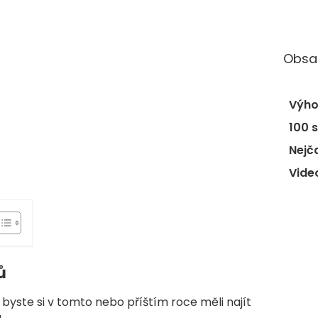
Obsa
Výho
100 
Nejč
Vide
ů
byste si v tomto nebo příštím roce měli najít