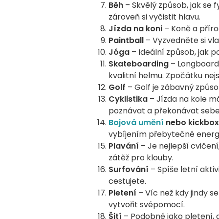
Běh
– Skvělý způsob, jak se 
zároveň si vyčistit hlavu.
Jízda na koni
– Koně a příro
Paintball
– Vyzvedněte si vla
Jóga
– Ideální způsob, jak pos
Skateboarding
– Longboard, 
kvalitní helmu. Zpočátku ne
Golf
– Golf je zábavný způsob
Cyklistika
– Jízda na kole m
poznávat a překonávat seb
Bojová umění
nebo kickbo
vybíjením přebytečné energ
Plavání
– Je nejlepší cvičen
zátěž pro klouby.
Surfování
– Spíše letní akti
cestujete.
Pletení
– Víc než kdy jindy s
vytvořit svépomocí.
Šití
– Podobné jako pletení, al