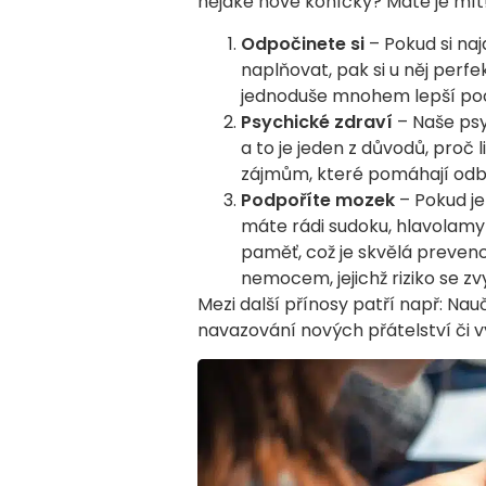
nějaké nové koníčky? Máte je mít
Odpočinete si
– Pokud si na
naplňovat, pak si u něj perf
jednoduše mnohem lepší poci
Psychické zdraví
– Naše psy
a to je jeden z důvodů, proč 
zájmům, které pomáhají odbo
Podpoříte mozek
– Pokud je
máte rádi sudoku, hlavolamy
paměť, což je skvělá preven
nemocem, jejichž riziko se z
Mezi další přínosy patří např: Nau
navazování nových přátelství či v