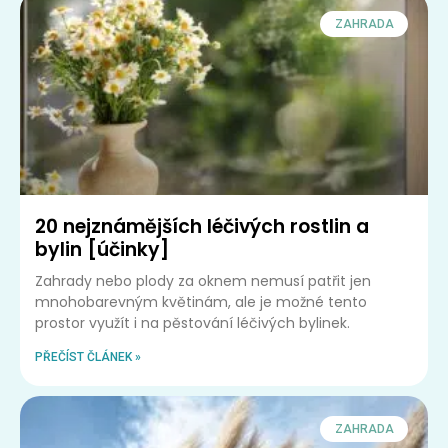
ZAHRADA
20 nejznámějších léčivých rostlin a
bylin [účinky]
Zahrady nebo plody za oknem nemusí patřit jen
mnohobarevným květinám, ale je možné tento
prostor využít i na pěstování léčivých bylinek.
PŘEČÍST ČLÁNEK »
ZAHRADA