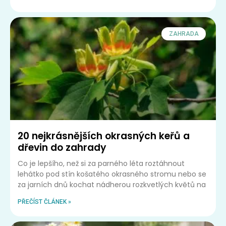
ZAHRADA
20 nejkrásnějších okrasných keřů a
dřevin do zahrady
Co je lepšího, než si za parného léta roztáhnout
lehátko pod stín košatého okrasného stromu nebo se
za jarních dnů kochat nádherou rozkvetlých květů na
PŘEČÍST ČLÁNEK »