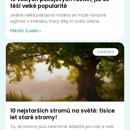
těší velké popularitě
Jedině velká pokojová rostlina se může výrazně
vyjímat v interiéru, který díky ní zcela oživne.
PŘEČÍST ČLÁNEK »
ZAHRADA
10 nejstarších stromů na světě: tisíce
let staré stromy!
To, že stromy jsou nesmírně důležité pro nás a naši