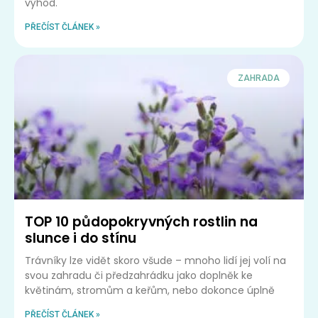
výhod.
PŘEČÍST ČLÁNEK »
ZAHRADA
TOP 10 půdopokryvných rostlin na
slunce i do stínu
Trávníky lze vidět skoro všude – mnoho lidí jej volí na
svou zahradu či předzahrádku jako doplněk ke
květinám, stromům a keřům, nebo dokonce úplně
PŘEČÍST ČLÁNEK »