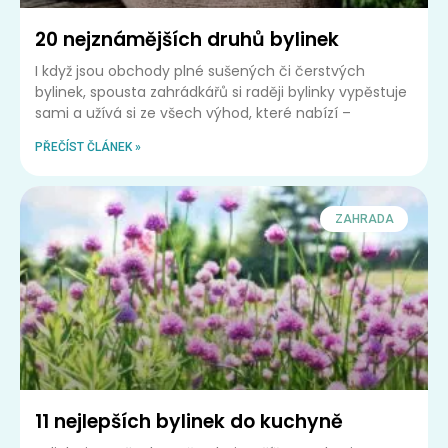
20 nejznámějších druhů bylinek
I když jsou obchody plné sušených či čerstvých
bylinek, spousta zahrádkářů si raději bylinky vypěstuje
sami a užívá si ze všech výhod, které nabízí –
PŘEČÍST ČLÁNEK »
ZAHRADA
11 nejlepších bylinek do kuchyně