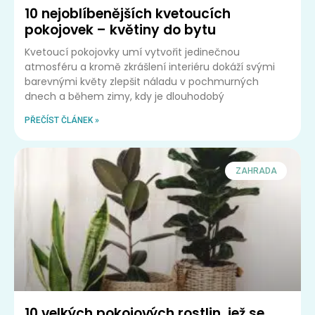
10 nejoblíbenějších kvetoucích
pokojovek – květiny do bytu
Kvetoucí pokojovky umí vytvořit jedinečnou
atmosféru a kromě zkrášlení interiéru dokáží svými
barevnými květy zlepšit náladu v pochmurných
dnech a během zimy, kdy je dlouhodobý
PŘEČÍST ČLÁNEK »
ZAHRADA
10 velkých pokojových rostlin, jež se