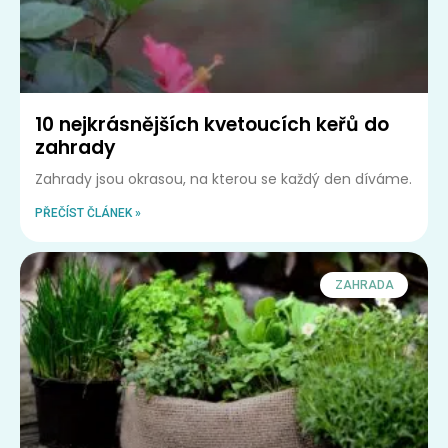
10 nejkrásnějších kvetoucích keřů do
zahrady
Zahrady jsou okrasou, na kterou se každý den díváme.
PŘEČÍST ČLÁNEK »
ZAHRADA