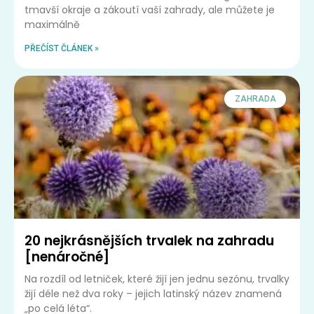
tmavší okraje a zákoutí vaší zahrady, ale můžete je
maximálně
PŘEČÍST ČLÁNEK »
ZAHRADA
20 nejkrásnějších trvalek na zahradu
[nenáročné]
Na rozdíl od letniček, které žijí jen jednu sezónu, trvalky
žijí déle než dva roky – jejich latinský název znamená
„po celá léta“.