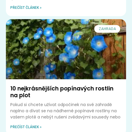
PŘEČÍST ČLÁNEK »
ZAHRADA
10 nejkrásnějších popínavých rostlin
na plot
Pokud si chcete užívat odpočinek na své zahradě
naplno a dívat se na nádherné popínavé rostliny na
vašem plotě a nebýt rušeni zvědavými sousedy nebo
PŘEČÍST ČLÁNEK »