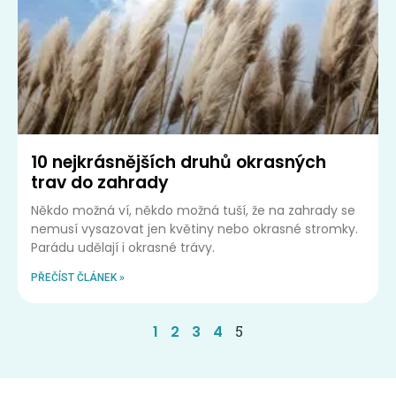
10 nejkrásnějších druhů okrasných
trav do zahrady
Někdo možná ví, někdo možná tuší, že na zahrady se
nemusí vysazovat jen květiny nebo okrasné stromky.
Parádu udělají i okrasné trávy.
PŘEČÍST ČLÁNEK »
1
2
3
4
5