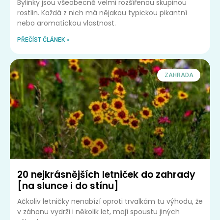
Bylinky jsou všeobecně velmi rozšířenou skupinou
rostlin. Každá z nich má nějakou typickou pikantní
nebo aromatickou vlastnost.
PŘEČÍST ČLÁNEK »
ZAHRADA
20 nejkrásnějších letniček do zahrady
[na slunce i do stínu]
Ačkoliv letničky nenabízí oproti trvalkám tu výhodu, že
v záhonu vydrží i několik let, mají spoustu jiných