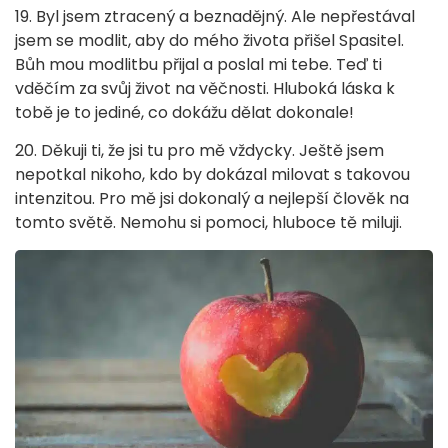
19. Byl jsem ztracený a beznadějný. Ale nepřestával
jsem se modlit, aby do mého života přišel Spasitel.
Bůh mou modlitbu přijal a poslal mi tebe. Teď ti
vděčím za svůj život na věčnosti. Hluboká láska k
tobě je to jediné, co dokážu dělat dokonale!
20. Děkuji ti, že jsi tu pro mě vždycky. Ještě jsem
nepotkal nikoho, kdo by dokázal milovat s takovou
intenzitou. Pro mě jsi dokonalý a nejlepší člověk na
tomto světě. Nemohu si pomoci, hluboce tě miluji.