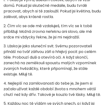
domů. Pokud jsi skutečně medaile, budu tvrdě
pracovat, abych si tě zasloužil. Pokud jsi květina, budu
zalévat, abys krásně rostla.
2. Čím víc se ode mě vzdaluješ, tím víc se k tobě
přibližuji. Možná zrovna neřeknu ani slovo, ale mé
srdce mi vždycky řekne, že jsi mi nejdražší.
3. Láska je jako sluneční svit. Svému pozorovateli
přináší na tvář zářivou záři a hřejivý pocit po celém
těle. Probouzí duši a otevírá oči. A když skončí,
zanechá na zeměkouli spoustu malých vzpomínek
zvaných hvězdičky, které připomínají, že stále
existuje. Miluji tě.
4. Nejlepší na zamilovanosti do tebe je, že jsem si
začala užívat každé období života s mnohem větší
chutí než kdy dřív. Takové je kouzlo tvé lásky. Miluji tě.
5. Každou noc tě vídám ve svých snech, a i když jsi