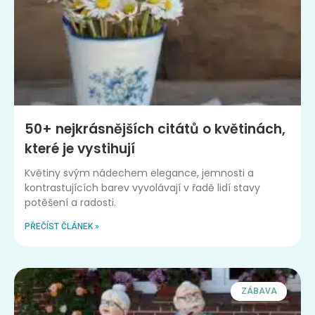
50+ nejkrásnějších citátů o květinách,
které je vystihují
Květiny svým nádechem elegance, jemnosti a
kontrastujících barev vyvolávají v řadě lidí stavy
potěšení a radosti.
PŘEČÍST ČLÁNEK »
ZÁBAVA