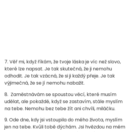
7. Věř mi, když říkám, že tvoje láska je víc než slovo,
které lze napsat. Je tak skutečná, že ji nemohu
odhodit. Je tak vzácná, že si ji každý přeje. Je tak
výjimečná, že se jí nemohu nabažit.
8. Zaměstnávám se spoustou věcí, které musím
udělat, ale pokaždé, když se zastavím, stále myslím
na tebe. Nemohu bez tebe žít ani chvíli, miláčku.
9. Ode dne, kdy jsi vstoupila do mého života, myslím
jen na tebe. Kvůli tobě dýchám. Jsi hvězdou na mém