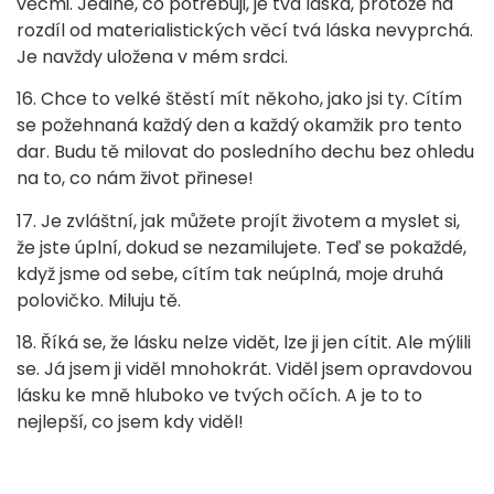
věcmi. Jediné, co potřebuji, je tvá láska, protože na
rozdíl od materialistických věcí tvá láska nevyprchá.
Je navždy uložena v mém srdci.
16. Chce to velké štěstí mít někoho, jako jsi ty. Cítím
se požehnaná každý den a každý okamžik pro tento
dar. Budu tě milovat do posledního dechu bez ohledu
na to, co nám život přinese!
17. Je zvláštní, jak můžete projít životem a myslet si,
že jste úplní, dokud se nezamilujete. Teď se pokaždé,
když jsme od sebe, cítím tak neúplná, moje druhá
polovičko. Miluju tě.
18. Říká se, že lásku nelze vidět, lze ji jen cítit. Ale mýlili
se. Já jsem ji viděl mnohokrát. Viděl jsem opravdovou
lásku ke mně hluboko ve tvých očích. A je to to
nejlepší, co jsem kdy viděl!