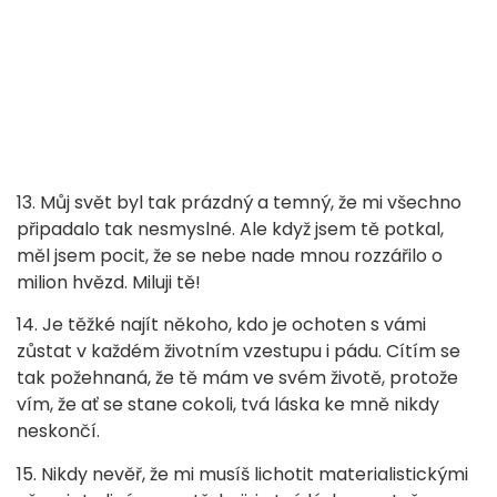
13. Můj svět byl tak prázdný a temný, že mi všechno
připadalo tak nesmyslné. Ale když jsem tě potkal,
měl jsem pocit, že se nebe nade mnou rozzářilo o
milion hvězd. Miluji tě!
14. Je těžké najít někoho, kdo je ochoten s vámi
zůstat v každém životním vzestupu i pádu. Cítím se
tak požehnaná, že tě mám ve svém životě, protože
vím, že ať se stane cokoli, tvá láska ke mně nikdy
neskončí.
15. Nikdy nevěř, že mi musíš lichotit materialistickými