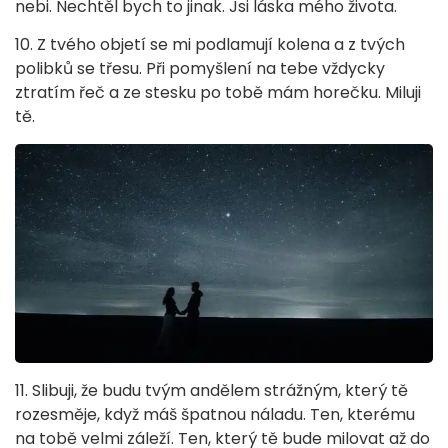
nebi. Nechtěl bych to jinak. Jsi láska mého života.
10. Z tvého objetí se mi podlamují kolena a z tvých
polibků se třesu. Při pomyšlení na tebe vždycky
ztratím řeč a ze stesku po tobě mám horečku. Miluji
tě.
11. Slibuji, že budu tvým andělem strážným, který tě
rozesměje, když máš špatnou náladu. Ten, kterému
na tobě velmi záleží. Ten, který tě bude milovat až do