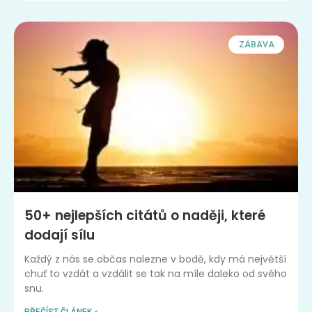
ZÁBAVA
50+ nejlepších citátů o naději, které
dodají sílu
Každý z nás se občas nalezne v bodě, kdy má největší
chuť to vzdát a vzdálit se tak na míle daleko od svého
snu.
PŘEČÍST ČLÁNEK »