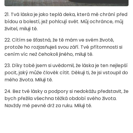
21. Tvá láska je jako teplá deka, která mě chrání před
bídou a bolestí, jež pohlcují svět. Můj ochránce, můj
živitel, miluji tě.
22. Cítím se šťastná, že tě mám ve svém životě,
protože ho rozjasňuješ svou září. Tvé přítomnosti si
cením víc než čehokoli jiného, miluji tě.
23. Díky tobě jsem si uvědomil, že láska je ten nejlepší
pocit, jaký může člověk cítit. Děkuji ti, že jsi vstoupil do
mého života. Miluji tě.
24. Bez tvé lásky a podpory si nedokážu představit, že
bych přežila všechna těžká období svého života.
Navždy mě pevně drž za ruku. Miluji tě.