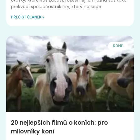
otázky, které vás zabaví, rozesmějí a možná vás také
překvapí spoluúčastník hry, který na sebe
PŘEČÍST ČLÁNEK »
KONĚ
20 nejlepších filmů o koních: pro
milovníky koní