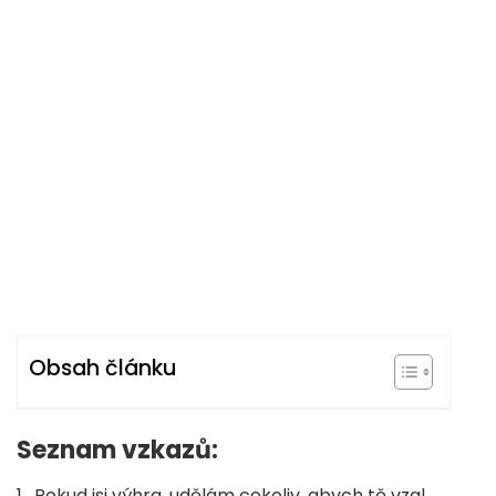
Obsah článku
Seznam vzkazů:
1. Pokud jsi výhra, udělám cokoliv, abych tě vzal