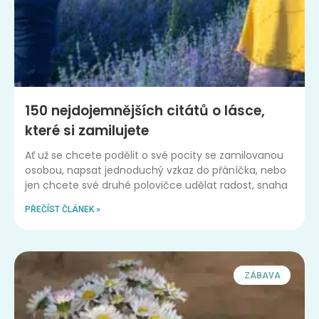
150 nejdojemnějších citátů o lásce,
které si zamilujete
Ať už se chcete podělit o své pocity se zamilovanou
osobou, napsat jednoduchý vzkaz do přáníčka, nebo
jen chcete své druhé polovičce udělat radost, snaha
PŘEČÍST ČLÁNEK »
ZÁBAVA