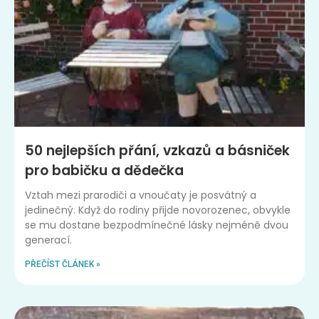
50 nejlepších přání, vzkazů a básniček
pro babičku a dědečka
Vztah mezi prarodiči a vnoučaty je posvátný a
jedinečný. Když do rodiny přijde novorozenec, obvykle
se mu dostane bezpodmínečné lásky nejméně dvou
generací.
PŘEČÍST ČLÁNEK »