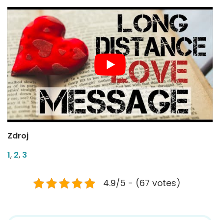
Zdroj
1
,
2
,
3
4.9/5 - (67 votes)