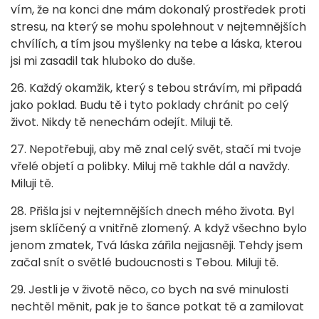
vím, že na konci dne mám dokonalý prostředek proti
stresu, na který se mohu spolehnout v nejtemnějších
chvílích, a tím jsou myšlenky na tebe a láska, kterou
jsi mi zasadil tak hluboko do duše.
26. Každý okamžik, který s tebou strávím, mi připadá
jako poklad. Budu tě i tyto poklady chránit po celý
život. Nikdy tě nenechám odejít. Miluji tě.
27. Nepotřebuji, aby mě znal celý svět, stačí mi tvoje
vřelé objetí a polibky. Miluj mě takhle dál a navždy.
Miluji tě.
28. Přišla jsi v nejtemnějších dnech mého života. Byl
jsem sklíčený a vnitřně zlomený. A když všechno bylo
jenom zmatek, Tvá láska zářila nejjasněji. Tehdy jsem
začal snít o světlé budoucnosti s Tebou. Miluji tě.
29. Jestli je v životě něco, co bych na své minulosti
nechtěl měnit, pak je to šance potkat tě a zamilovat