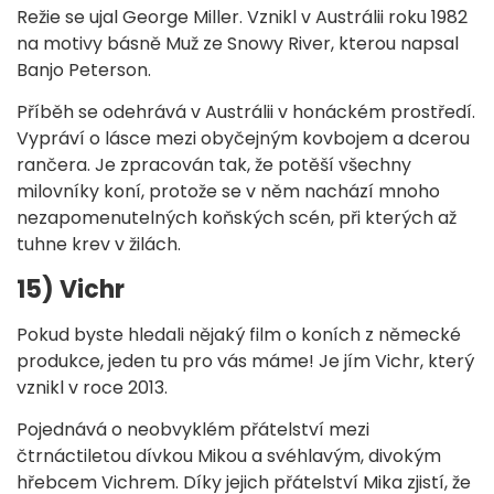
Režie se ujal George Miller. Vznikl v Austrálii roku 1982
na motivy básně Muž ze Snowy River, kterou napsal
Banjo Peterson.
Příběh se odehrává v Austrálii v honáckém prostředí.
Vypráví o lásce mezi obyčejným kovbojem a dcerou
rančera. Je zpracován tak, že potěší všechny
milovníky koní, protože se v něm nachází mnoho
nezapomenutelných koňských scén, při kterých až
tuhne krev v žilách.
15) Vichr
Pokud byste hledali nějaký film o koních z německé
produkce, jeden tu pro vás máme! Je jím Vichr, který
vznikl v roce 2013.
Pojednává o neobvyklém přátelství mezi
čtrnáctiletou dívkou Mikou a svéhlavým, divokým
hřebcem Vichrem. Díky jejich přátelství Mika zjistí, že