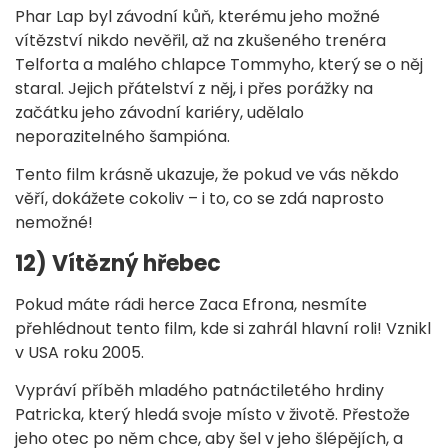
Phar Lap byl závodní kůň, kterému jeho možné
vítězství nikdo nevěřil, až na zkušeného trenéra
Telforta a malého chlapce Tommyho, který se o něj
staral. Jejich přátelství z něj, i přes porážky na
začátku jeho závodní kariéry, udělalo
neporazitelného šampióna.
Tento film krásně ukazuje, že pokud ve vás někdo
věří, dokážete cokoliv – i to, co se zdá naprosto
nemožné!
12) Vítězný hřebec
Pokud máte rádi herce Zaca Efrona, nesmíte
přehlédnout tento film, kde si zahrál hlavní roli! Vznikl
v USA roku 2005.
Vypráví příběh mladého patnáctiletého hrdiny
Patricka, který hledá svoje místo v životě. Přestože
jeho otec po něm chce, aby šel v jeho šlépějích, a