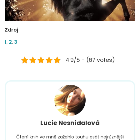
Zdroj
1
,
2
,
3
4.9/5 - (67 votes)
Lucie Nesnídalová
Čtení knih ve mně zažehlo touhu psát nejrůznější