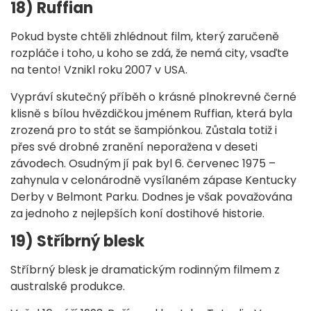
18) Ruffian
Pokud byste chtěli zhlédnout film, který zaručeně
rozpláče i toho, u koho se zdá, že nemá city, vsaďte
na tento! Vznikl roku 2007 v USA.
Vypráví skutečný příběh o krásné plnokrevné černé
klisně s bílou hvězdičkou jménem Ruffian, která byla
zrozená pro to stát se šampiónkou. Zůstala totiž i
přes své drobné zranění neporažena v deseti
závodech. Osudným jí pak byl 6. červenec 1975 –
zahynula v celonárodně vysílaném zápase Kentucky
Derby v Belmont Parku. Dodnes je však považována
za jednoho z nejlepších koní dostihové historie.
19) Stříbrný blesk
Stříbrný blesk je dramatickým rodinným filmem z
australské produkce.