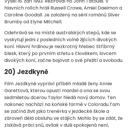
Vyšel 16. září 1993. Režíroval ho John Tatoulis. V
hlavních rolích hráli Russell Crowe, Amiel Daeimon a
Caroline Goodall. Je založený na sérii románů Silver
Brumby od Elyne Mitchell.
Odehrává se na místě australských stepů, kde se
vyskytují jedni z posledních volně žijících divokých
koní. Hlavní hrdinou je nezkrotný hřebec Stříbrný
blesk, který po prvním střetu s člověkem, lovcem
divokých koní, začne bojovat o své přežití a svobodu.
20) Jezdkyně
Film Jezdkyně vypráví příběh mladé ženy Annie
Garettová, kterou opustí manžel a ona se svou
sedmiletou dcerou Taylor hledá nový domov. Ten
nakonec nachází na koňské farmě v Coloradu.Tam
se začíná živit jako trenérka v jezdecké škole a
zároveň dělá obsluhu ve stájích. Mohlo by se zdát, že
získává práci snů, avšak v duši spokojená není,