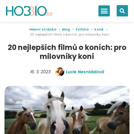
Hlavní stránka
Blog
Zvířata
Koně
20 nejlepších filmů o koních: pro milovníky koní
20 nejlepších filmů o koních: pro
milovníky koní
16. 3. 2023
Lucie Nesnídalová