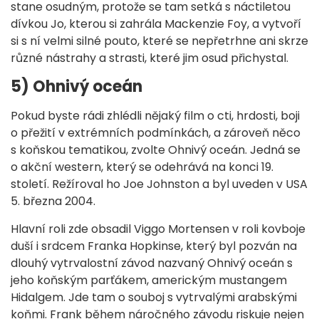
stane osudným, protože se tam setká s náctiletou
dívkou Jo, kterou si zahrála Mackenzie Foy, a vytvoří
si s ní velmi silné pouto, které se nepřetrhne ani skrze
různé nástrahy a strasti, které jim osud přichystal.
5) Ohnivý oceán
Pokud byste rádi zhlédli nějaký film o cti, hrdosti, boji
o přežití v extrémních podmínkách, a zároveň něco
s koňskou tematikou, zvolte Ohnivý oceán. Jedná se
o akční western, který se odehrává na konci 19.
století. Režíroval ho Joe Johnston a byl uveden v USA
5. března 2004.
Hlavní roli zde obsadil Viggo Mortensen v roli kovboje
duší i srdcem Franka Hopkinse, který byl pozván na
dlouhý vytrvalostní závod nazvaný Ohnivý oceán s
jeho koňským parťákem, americkým mustangem
Hidalgem. Jde tam o souboj s vytrvalými arabskými
koňmi. Frank během náročného závodu riskuje nejen