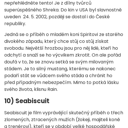
nepřehlédněte tento! Je z dílny tvůrců
superúspěšného Shreka. Do kin v USA byl slavnostně
uveden 24. 5. 2002, později se dostal i do České
republiky.
Jedná se o příběh o mladém koni Spiritovi ze starého
divokého západu, který chce stůj co stůj získat
svobodu. Největší hrozbou jsou pro něj lidé, kteří ho
odchytí a snaží se ho výcvikem zkrotit. On ale pořád
doufá v to, že se znovu setká se svým milovaným
stádem. Je to silný mustang, kterému se nakonec
podaří stát se vůdcem svého stáda a chránit ho
před případným nebezpečím. Mimo to potká lásku
svého života, klisnu Rain.
10) Seabiscuit
Seabiscuit je film vyprávějící skutečný příběh o třech
zlomených, ztracených mužích (žokeji, majiteli koně
a trenérovi), kteří se v období velké hospodářské