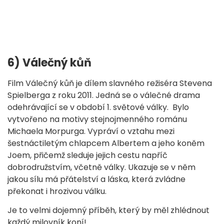
6) Válečný kůň
Film Válečný kůň je dílem slavného režiséra Stevena
Spielberga z roku 2011. Jedná se o válečné drama
odehrávající se v období 1. světové války. Bylo
vytvořeno na motivy stejnojmenného románu
Michaela Morpurga. Vypráví o vztahu mezi
šestnáctiletým chlapcem Albertem a jeho koněm
Joem, přičemž sleduje jejich cestu napříč
dobrodružstvím, včetně války. Ukazuje se v něm
jakou sílu má přátelství a láska, která zvládne
překonat i hrozivou válku.
Je to velmi dojemný příběh, který by měl zhlédnout
každý milovník koní!