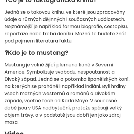
❓
Co je to faktografická kniha?
Jedná se o takovou knihu, ve které jsou zpracovány
údaje o různých dějinných i současných událostech.
Nejznámější je například formou biografie, cestopisu,
reportáže nebo třeba deníku. Možná to budete znát
pod pojmem literatura faktu.
❓
Kdo je to mustang?
Mustang je volně žijící plemeno koně v Severní
Americe. Symbolizuje svobodu, nespoutanost a
Divoký západ. Jedná se o potomka španělských koní,
na kterých se proháněli například indiáni. Byli hrdiny
všech možných westernů a románů o Divokém
západě, včetně těch od Karla Maye. V současné
době jsou v USA nadbyteční, protože spásají velký
objem trávy, a v podstatě jsou dobří jen jako zdroj
masa.