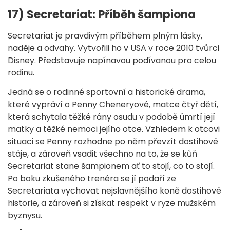
17) Secretariat: Příběh šampiona
Secretariat je pravdivým příběhem plným lásky,
naděje a odvahy. Vytvořili ho v USA v roce 2010 tvůrci
Disney. Představuje napínavou podívanou pro celou
rodinu.
Jedná se o rodinné sportovní a historické drama,
které vypráví o Penny Cheneryové, matce čtyř dětí,
která schytala těžké rány osudu v podobě úmrtí její
matky a těžké nemoci jejího otce. Vzhledem k otcovi
situaci se Penny rozhodne po něm převzít dostihové
stáje, a zároveň vsadit všechno na to, že se kůň
Secretariat stane šampionem ať to stojí, co to stojí.
Po boku zkušeného trenéra se jí podaří ze
Secretariata vychovat nejslavnějšího koně dostihové
historie, a zároveň si získat respekt v ryze mužském
byznysu.