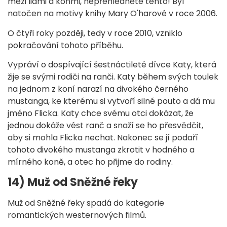
mezi lidmi a koňmi, nepřehlédněte tento! Byl
natočen na motivy knihy Mary O'harové v roce 2006.
O čtyři roky později, tedy v roce 2010, vzniklo
pokračování tohoto příběhu.
Vypráví o dospívající šestnáctileté dívce Katy, která
žije se svými rodiči na ranči. Katy během svých toulek
na jednom z koní narazí na divokého černého
mustanga, ke kterému si vytvoří silné pouto a dá mu
jméno Flicka. Katy chce svému otci dokázat, že
jednou dokáže vést ranč a snaží se ho přesvědčit,
aby si mohla Flicka nechat. Nakonec se jí podaří
tohoto divokého mustanga zkrotit v hodného a
mírného koně, a otec ho přijme do rodiny.
14) Muž od Sněžné řeky
Muž od Sněžné řeky spadá do kategorie
romantických westernových filmů.