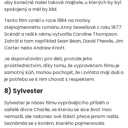
aby konečně našel takové majitele, u kterých by byl
spokojený a měl by klid.
Tento film vznikl v roce 1994 na motivy
stejnojmenného románu Anny Sewellové z roku 1877.
Scénář a režii k němu vytvořila Caroline Thompson.
Zahrál si tam například Sean Bean, David Thewlis, Jim
Carter nebo Andrew Knott.
Je doporučován i pro děti, protože jeho
prostřednictvím, díky tomu, že vypravěčem filmu je
samotný kůň, mohou pochopit, že i zvířata mají duši a
je potřeba se k nim chovat s respektem.
8) Sylvester
Sylvester je název filmu vyprávějícího příběh o
osiřelé dívce Charlie, se kterou se sice život moc
nemazlil, ale nakonec své štěstí přece jenom našla.
Seznámila se s koněm, kterého pojmenovala