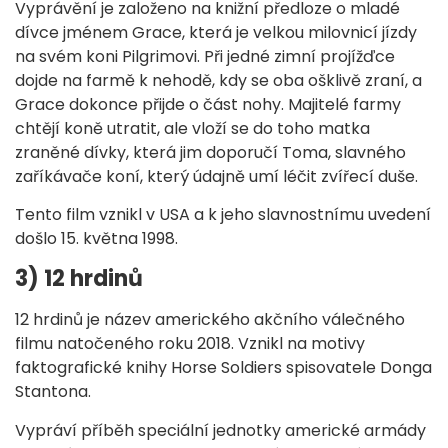
Vyprávění je založeno na knižní předloze o mladé
dívce jménem Grace, která je velkou milovnicí jízdy
na svém koni Pilgrimovi. Při jedné zimní projížďce
dojde na farmě k nehodě, kdy se oba ošklivě zraní, a
Grace dokonce přijde o část nohy. Majitelé farmy
chtějí koně utratit, ale vloží se do toho matka
zraněné dívky, která jim doporučí Toma, slavného
zaříkávače koní, který údajně umí léčit zvířecí duše.
Tento film vznikl v USA a k jeho slavnostnímu uvedení
došlo 15. května 1998.
3) 12 hrdinů
12 hrdinů je název amerického akčního válečného
filmu natočeného roku 2018. Vznikl na motivy
faktografické knihy Horse Soldiers spisovatele Donga
Stantona.
Vypráví příběh speciální jednotky americké armády