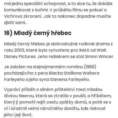
má jednu speciální schopnost, a to sice tu, že dokáže
komunikovat s koňmi. V průběhu filmu se pokusí o
Vichrovo zkrocení. Jak to nakonec dopadne musíte
zjistit sami…
16) Mladý černý hřebec
Mladý černý hřebec je dobrodružné rodinné drama z
roku 2003, které bylo vytvořeno pro IMAX od Walt
Disney Pictures. Jeho režisérem se stal Simon Wincer.
Je založen na stejnojmenném románu (1989)
pocházejícího z pera Blacka Stalliona Waltera
Farleyeho a jeho syna Stevena Farleyeho.
Vypráví příběh o silném přátelství mezi mladou
dívkou Neerou, která se ztratila v poušti, a hříbětem,
který jí pomohl najít cestu zpátky domů, a poté se s
ní i účastnil velmi náročného dostihu, kde riskoval
jeho i její život.