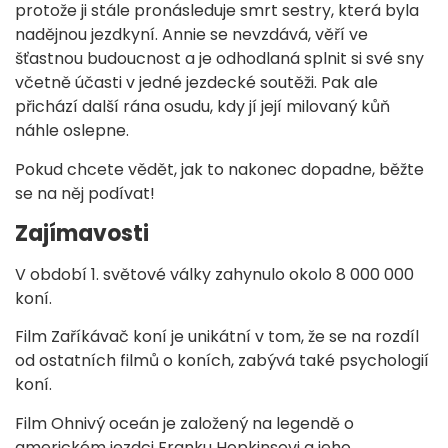
protože ji stále pronásleduje smrt sestry, která byla
nadějnou jezdkyní. Annie se nevzdává, věří ve
šťastnou budoucnost a je odhodlaná splnit si své sny
včetně účasti v jedné jezdecké soutěži. Pak ale
přichází další rána osudu, kdy jí její milovaný kůň
náhle oslepne.
Pokud chcete vědět, jak to nakonec dopadne, běžte
se na něj podívat!
Zajímavosti
V období 1. světové války zahynulo okolo 8 000 000
koní.
Film Zaříkávač koní je unikátní v tom, že se na rozdíl
od ostatních filmů o koních, zabývá také psychologií
koní.
Film Ohnivý oceán je založený na legendě o
americkém jezdci Franku Hopkinsovi a jeho