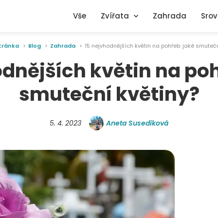
Vše
Zvířata
Zahrada
Srov
stránka
Blog
Zahrada
15 nejvhodnějších květin na pohřeb: jaké smutečn
odnějších květin na poh
smuteční květiny?
5. 4. 2023
Aneta Susedíková