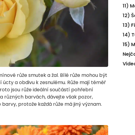
11) 
12) Š
13) F
14) 
15) 
Nejč
Vide
mínové růže smutek a žal. Bílé růže mohou být
í úcty a obdivu k zesnulému. Růže mají téměř
roto jsou růže ideální součástí pohřební
a různých barvách, dávejte však pozor,
 barvy, protože každá růže má jiný význam.