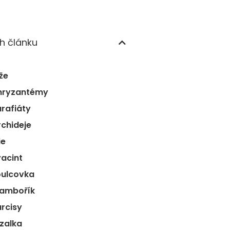
h článku
že
hryzantémy
arafiáty
rchideje
ie
yacint
oulcovka
rambořík
arcisy
Azalka