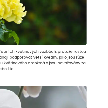
ohřebních květinových vazbách, protože rostou
jí podporovat větší květiny, jako jsou růže
zdou květinového aranžmá a jsou považovány za
bo lilie.