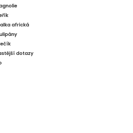
Magnolie
eřík
ialka africká
Tulipány
Mečík
astější dotazy
o