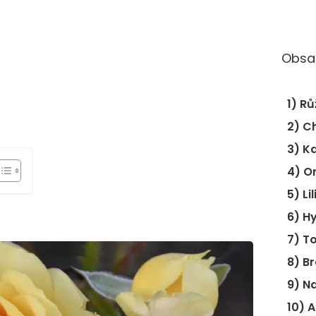
Obsa
1) Rů
2) C
3) K
4) O
5) Lil
6) H
7) T
8) B
9) N
10) 