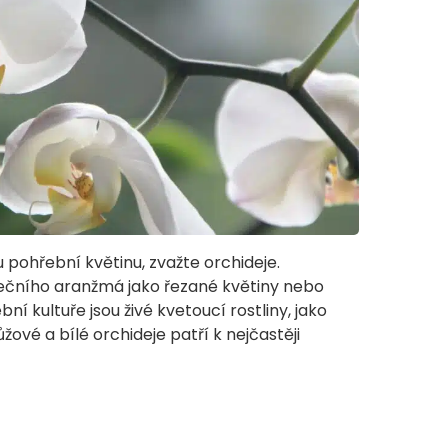
 pohřební květinu, zvažte orchideje.
ečního aranžmá jako řezané květiny nebo
bní kultuře jsou živé kvetoucí rostliny, jako
ůžové a bílé orchideje patří k nejčastěji