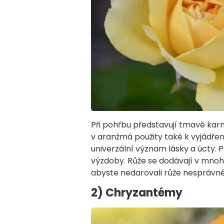
Při pohřbu představují tmavě kar
v aranžmá použity také k vyjádřen
univerzální význam lásky a úcty. P
výzdoby. Růže se dodávají v mnoh
abyste nedarovali růže nesprávné
2) Chryzantémy