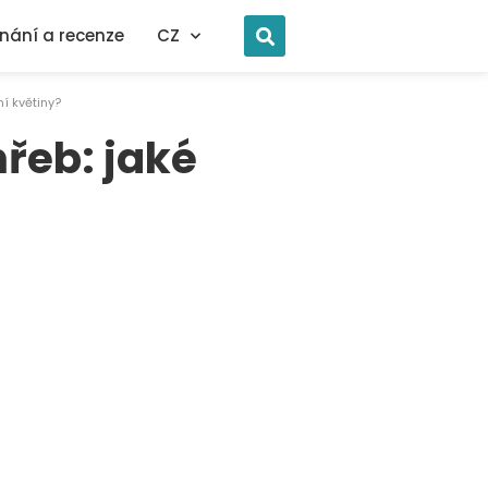
nání a recenze
CZ
í květiny?
řeb: jaké