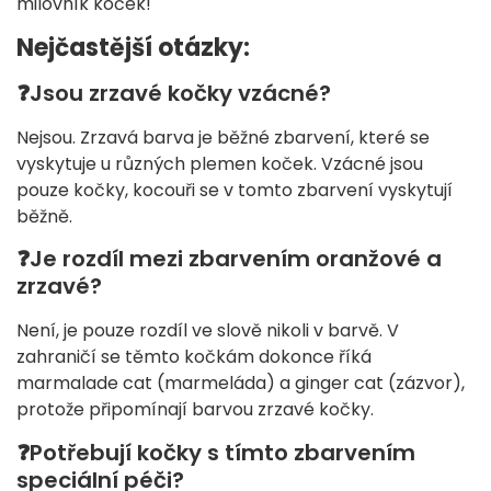
milovník koček!
Nejčastější otázky:
❓
Jsou zrzavé kočky vzácné?
Nejsou. Zrzavá barva je běžné zbarvení, které se
vyskytuje u různých plemen koček. Vzácné jsou
pouze kočky, kocouři se v tomto zbarvení vyskytují
běžně.
❓Je rozdíl mezi zbarvením oranžové a
zrzavé?
Není, je pouze rozdíl ve slově nikoli v barvě. V
zahraničí se těmto kočkám dokonce říká
marmalade cat (marmeláda) a ginger cat (zázvor),
protože připomínají barvou zrzavé kočky.
❓
Potřebují kočky s tímto zbarvením
speciální péči?