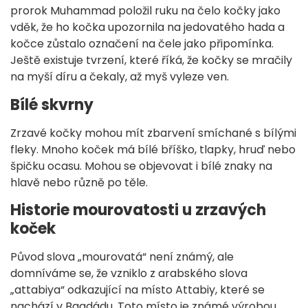
prorok Muhammad položil ruku na čelo kočky jako
vděk, že ho kočka upozornila na jedovatého hada a
kočce zůstalo označení na čele jako připomínka.
Ještě existuje tvrzení, které říká, že kočky se mračily
na myší díru a čekaly, až myš vyleze ven.
Bílé skvrny
Zrzavé kočky mohou mít zbarvení smíchané s bílými
fleky. Mnoho koček má bílé bříško, tlapky, hruď nebo
špičku ocasu. Mohou se objevovat i bílé znaky na
hlavě nebo různě po těle.
Historie mourovatosti u zrzavých
koček
Původ slova „mourovatá“ není známý, ale
domníváme se, že vzniklo z arabského slova
„attabiya“ odkazující na místo Attabiy, které se
nachází v Bagdádu. Toto místo je známé výrobou