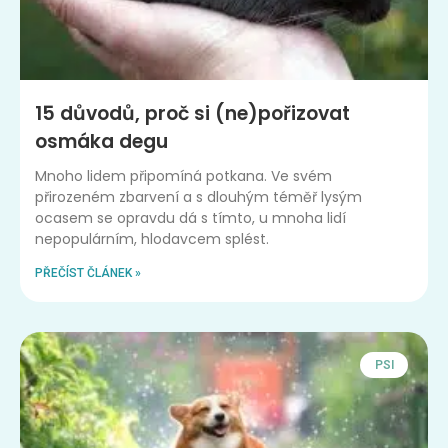
15 důvodů, proč si (ne)pořizovat
osmáka degu
Mnoho lidem připomíná potkana. Ve svém
přirozeném zbarvení a s dlouhým téměř lysým
ocasem se opravdu dá s tímto, u mnoha lidí
nepopulárním, hlodavcem splést.
PŘEČÍST ČLÁNEK »
PSI