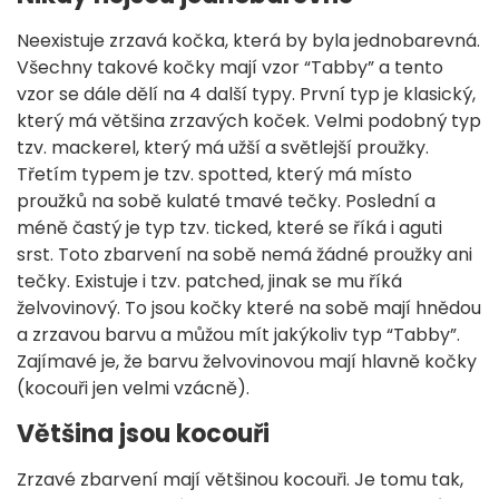
Neexistuje zrzavá kočka, která by byla jednobarevná.
Všechny takové kočky mají vzor “Tabby” a tento
vzor se dále dělí na 4 další typy. První typ je klasický,
který má většina zrzavých koček. Velmi podobný typ
tzv. mackerel, který má užší a světlejší proužky.
Třetím typem je tzv. spotted, který má místo
proužků na sobě kulaté tmavé tečky. Poslední a
méně častý je typ tzv. ticked, které se říká i aguti
srst. Toto zbarvení na sobě nemá žádné proužky ani
tečky. Existuje i tzv. patched, jinak se mu říká
želvovinový. To jsou kočky které na sobě mají hnědou
a zrzavou barvu a můžou mít jakýkoliv typ “Tabby”.
Zajímavé je, že barvu želvovinovou mají hlavně kočky
(kocouři jen velmi vzácně).
Většina jsou kocouři
Zrzavé zbarvení mají většinou kocouři. Je tomu tak,