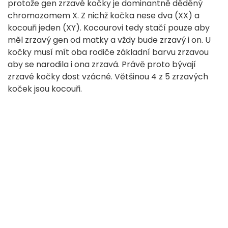
protože gen zrzavé kočky je dominantně děděný
chromozomem X. Z nichž kočka nese dva (XX) a
kocouři jeden (XY). Kocourovi tedy stačí pouze aby
měl zrzavý gen od matky a vždy bude zrzavý i on. U
kočky musí mít oba rodiče základní barvu zrzavou
aby se narodila i ona zrzavá. Právě proto bývají
zrzavé kočky dost vzácné. Většinou 4 z 5 zrzavých
koček jsou kocouři.