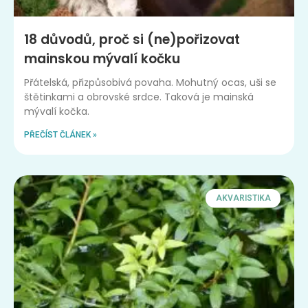
18 důvodů, proč si (ne)pořizovat
mainskou mývalí kočku
Přátelská, přizpůsobivá povaha. Mohutný ocas, uši se
štětinkami a obrovské srdce. Taková je mainská
mývalí kočka.
PŘEČÍST ČLÁNEK »
AKVARISTIKA