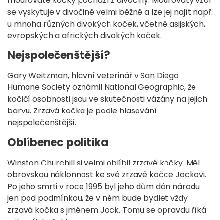
mourovaté kočky pochází z divočiny. Mourovatý vzor
se vyskytuje v divočině velmi běžně a lze jej najít např.
u mnoha různých divokých koček, včetně asijských,
evropských a afrických divokých koček.
Nejspolečenštější?
Gary Weitzman, hlavní veterinář v San Diego
Humane Society oznámil National Geographic, že
kočičí osobnosti jsou ve skutečnosti vázány na jejich
barvu. Zrzavá kočka je podle hlasování
nejspolečenštější.
Oblíbenec politika
Winston Churchill si velmi oblíbil zrzavé kočky. Měl
obrovskou náklonnost ke své zrzavé kočce Jockovi.
Po jeho smrti v roce 1995 byl jeho dům dán národu
jen pod podmínkou, že v něm bude bydlet vždy
zrzavá kočka s jménem Jock. Tomu se opravdu říká