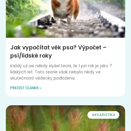
Jak vypočítat věk psa? Výpočet –
psí/lidské roky
Každý už asi někdy slyšel teorii, že 1 psí rok je jako 7
lidských let. Tato teorie však nebyla nikdy ve
skutečnosti vědecky podložena.
PŘEČÍST ČLÁNEK »
AKVARISTIKA