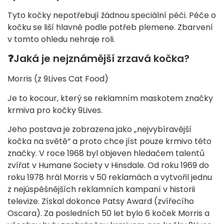
Tyto kočky nepotřebují žádnou speciální péči. Péče o
kočku se liší hlavně podle potřeb plemene. Zbarvení
v tomto ohledu nehraje roli.
❓
Jaká je nejznámější zrzavá kočka?
Morris (z 9Lives Cat Food)
Je to kocour, který se reklamním maskotem značky
krmiva pro kočky 9Lives.
Jeho postava je zobrazena jako „nejvybíravější
kočka na světě“ a proto chce jíst pouze krmivo této
značky. V roce 1968 byl objeven hledačem talentů
zvířat v Humane Society v Hinsdale. Od roku 1969 do
roku 1978 hrál Morris v 50 reklamách a vytvořil jednu
z nejúspěšnějších reklamních kampaní v historii
televize. Získal dokonce Patsy Award (zvířecího
Oscara). Za posledních 50 let bylo 6 koček Morris a