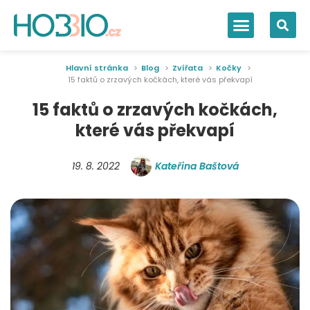
Hlavní stránka
Blog
Zvířata
Kočky
15 faktů o zrzavých kočkách, které vás překvapí
15 faktů o zrzavých kočkách,
které vás překvapí
19. 8. 2022
Kateřina Baštová