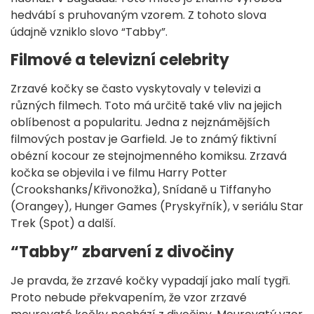
hedvábí s pruhovaným vzorem. Z tohoto slova
údajně vzniklo slovo “Tabby”.
Filmové a televizní celebrity
Zrzavé kočky se často vyskytovaly v televizi a
různých filmech. Toto má určitě také vliv na jejich
oblíbenost a popularitu. Jedna z nejznámějších
filmových postav je Garfield. Je to známý fiktivní
obézní kocour ze stejnojmenného komiksu. Zrzavá
kočka se objevila i ve filmu Harry Potter
(Crookshanks/Křivonožka), Snídaně u Tiffanyho
(Orangey), Hunger Games (Pryskyřník), v seriálu Star
Trek (Spot) a další.
“Tabby” zbarvení z divočiny
Je pravda, že zrzavé kočky vypadají jako malí tygři.
Proto nebude překvapením, že vzor zrzavé