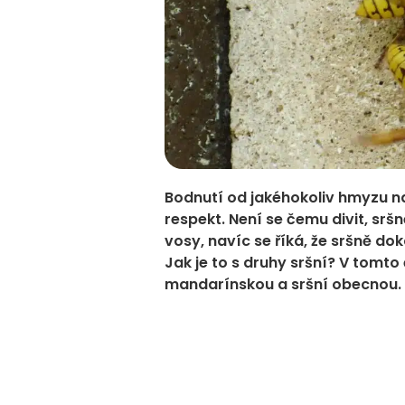
Bodnutí od jakéhokoliv hmyzu n
respekt. Není se čemu divit, sr
vosy, navíc se říká, že sršně do
Jak je to s druhy sršní? V tomto
mandarínskou a sršní obecnou.