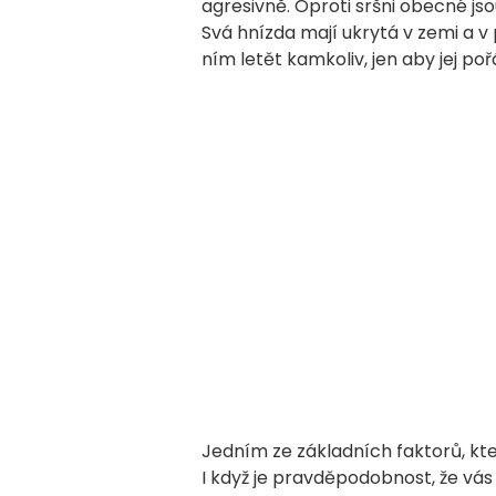
agresivně. Oproti sršni obecné js
Svá hnízda mají ukrytá v zemi a 
ním letět kamkoliv, jen aby jej po
Jedním ze základních faktorů, kter
I když je pravděpodobnost, že vás