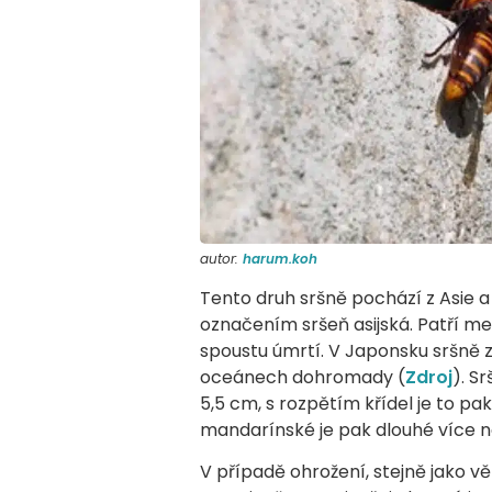
autor:
harum.koh
Tento druh sršně pochází z Asie a
označením sršeň asijská. Patří me
spoustu úmrtí. V Japonsku sršně za
oceánech dohromady (
Zdroj
). S
5,5 cm, s rozpětím křídel je to pa
mandarínské je pak dlouhé více n
V případě ohrožení, stejně jako vě