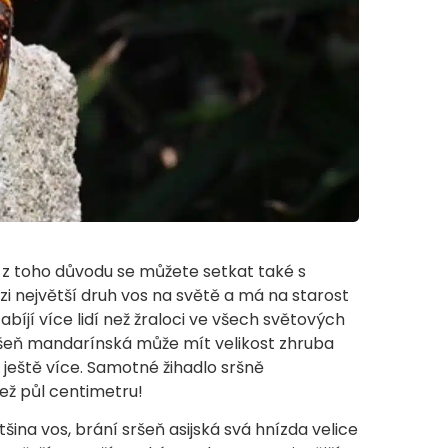
 z toho důvodu se můžete setkat také s
zi největší druh vos na světě a má na starost
bíjí více lidí než žraloci ve všech světových
ršeň mandarínská může mít velikost zhruba
k ještě více. Samotné žihadlo sršně
ež půl centimetru!
tšina vos, brání sršeň asijská svá hnízda velice