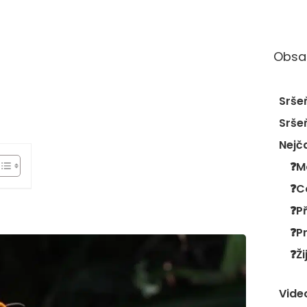
Obsa
Srše
Srše
Nejč
❓Př
❓Pr
❓Ži
Vide