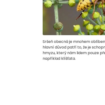
Sršeň obecná je mnohem oblíbenějš
hlavní důvod patří to, že je scho
hmyzu, který nám lidem pouze pře
například klíšťata.