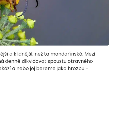
í a klidnější, než ta mandarínská. Mezi
pná denně zlikvidovat spoustu otravného
káží a nebo jej bereme jako hrozbu –