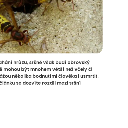
ahání hrůzu, sršně však budí obrovský
šně mohou být mnohem větší než včely či
kážou několika bodnutími člověka i usmrtit.
 článku se dozvíte rozdíl mezi sršní