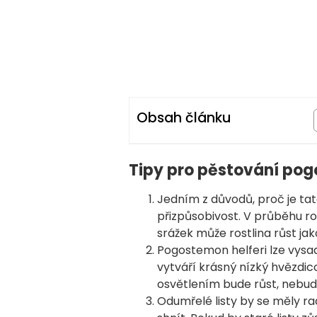
Obsah článku
Tipy pro pěstování pog
Jedním z důvodů, proč je tato 
přizpůsobivost. V průběhu ro
srážek může rostlina růst ja
Pogostemon helferi lze vysad
vytváří krásný nízký hvězdico
osvětlením bude růst, nebude
Odumřelé listy by se měly rad