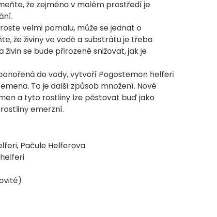
meňte, že zejména v malém prostředí je
ání.
 roste velmi pomalu, může se jednat o
e, že živiny ve vodě a substrátu je třeba
 živin se bude přirozeně snižovat, jak je
 ponořená do vody, vytvoří Pogostemon helferi
 semena. To je další způsob množení. Nové
men a tyto rostliny lze pěstovat buď jako
rostliny emerzní.
feri, Pačule Helferova
helferi
ovité)