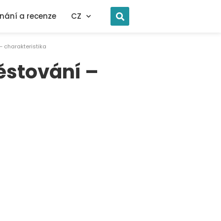
nání a recenze
CZ
 – charakteristika
pěstování –