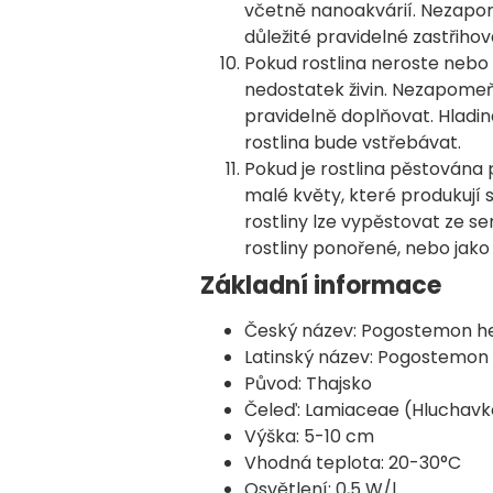
včetně nanoakvárií. Nezapo
důležité pravidelné zastřihov
Pokud rostlina neroste nebo
nedostatek živin. Nezapomeňt
pravidelně doplňovat. Hladina
rostlina bude vstřebávat.
Pokud je rostlina pěstována
malé květy, které produkují
rostliny lze vypěstovat ze se
rostliny ponořené, nebo jako 
Základní informace
Český název: Pogostemon hel
Latinský název: Pogostemon 
Původ: Thajsko
Čeleď: Lamiaceae (Hluchavk
Výška: 5-10 cm
Vhodná teplota: 20-30°C
Osvětlení: 0,5 W/l