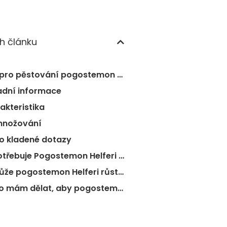
h článku
Tipy pro pěstování pogostemon helferi
adní informace
akteristika
nožování
o kladené dotazy
❓Potřebuje Pogostemon Helferi CO2?
❓Může pogostemon Helferi růst na skalách?
❓Co mám dělat, aby pogostemon rostl rychleji?