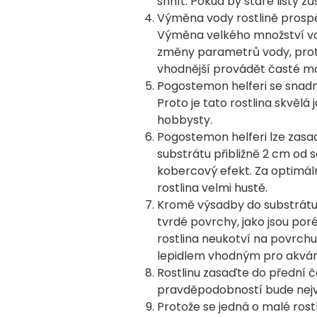
shnít. Pokud by staré listy zů
Výměna vody rostlině prospě
Výměna velkého množství vod
změny parametrů vody, proto 
vhodnější provádět časté m
Pogostemon helferi se snadn
Proto je tato rostlina skvělá
hobbysty.
Pogostemon helferi lze zasad
substrátu přibližně 2 cm od s
kobercový efekt. Za optimál
rostlina velmi hustě.
Kromě výsadby do substrátu 
tvrdé povrchy, jako jsou po
rostlina neukotví na povrchu
lepidlem vhodným pro akvár
Rostlinu zasaďte do přední čás
pravděpodobností bude nejví
Protože se jedná o malé rostl