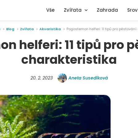
Vše
Zvířata
Zahrada
Srov
a
Blog
Zvířata
Akvaristika
Pogostemon helferi: 11 tipů pro pěstování
 helferi: 11 tipů pro 
charakteristika
20. 2. 2023
Aneta Susedíková