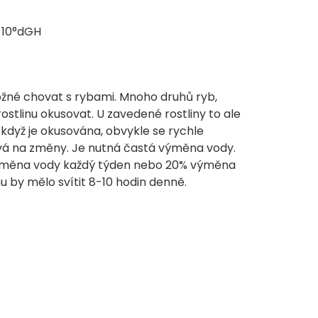
-10°dGH
ožné chovat s rybami. Mnoho druhů ryb,
stlinu okusovat. U zavedené rostliny to ale
když je okusována, obvykle se rychle
tlivá na změny. Je nutná častá výměna vody.
výměna vody každý týden nebo 20% výměna
u by mělo svítit 8-10 hodin denně.