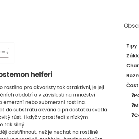
Obsa
Zákl
Char
ostemon helferi
Rozm
Čast
rostlina pro akvaristy tak atraktivní, je její
čních období a v závislosti na množství
ko emerzní nebo submerzní rostlina.
it do substrátu akvária a při dostatku světla
vitý růst. I když v prostředí s nízkým
 tak silný.
ěji odstřihnout, než je nechat na rostlině