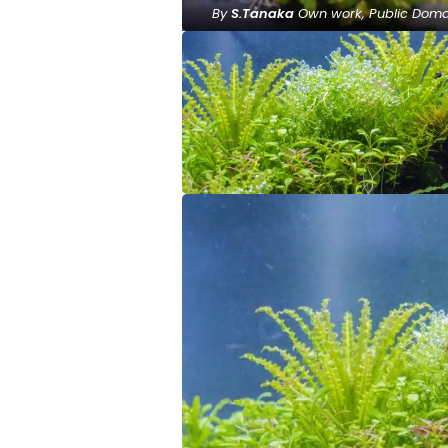
By
S.Tanaka
Own work, Public Doma