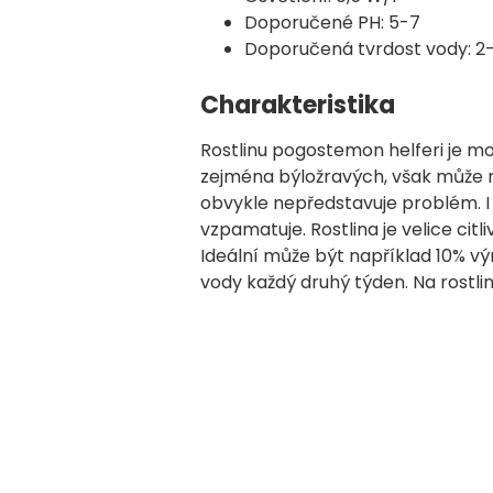
Doporučené PH: 5-7
Doporučená tvrdost vody: 2
Charakteristika
Rostlinu pogostemon helferi je m
zejména býložravých, však může ro
obvykle nepředstavuje problém. I 
vzpamatuje. Rostlina je velice ci
Ideální může být například 10% 
vody každý druhý týden. Na rostlin