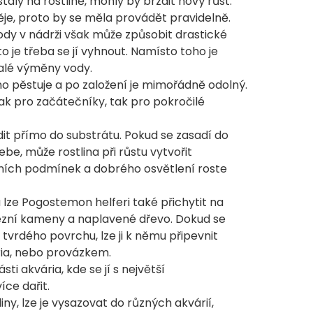
staly na rostlině, mohly by brzdit nový růst.
je, proto by se měla provádět pravidelně.
y v nádrži však může způsobit drastické
je třeba se jí vyhnout. Namísto toho je
alé výměny vody.
o pěstuje a po založení je mimořádně odolný.
 jak pro začátečníky, tak pro pokročilé
it přímo do substrátu. Pokud se zasadí do
ebe, může rostlina při růstu vytvořit
ních podmínek a dobrého osvětlení roste
lze Pogostemon helferi také přichytit na
rézní kameny a naplavené dřevo. Dokud se
 tvrdého povrchu, lze ji k němu připevnit
ia, nebo provázkem.
ti akvária, kde se jí s největší
ce dařit.
iny, lze je vysazovat do různých akvárií,