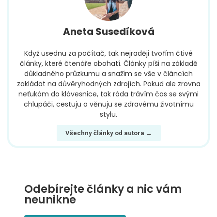
Aneta Susedíková
Když usednu za počítač, tak nejraději tvořím čtivé
články, které čtenáře obohatí. Články píši na základě
důkladného průzkumu a snažím se vše v článcích
zakládat na důvěryhodných zdrojích. Pokud ale zrovna
neťukám do klávesnice, tak ráda trávím čas se svými
chlupáči, cestuju a věnuju se zdravému životnímu
stylu.
Všechny články od autora →
Odebírejte články a nic vám
neunikne