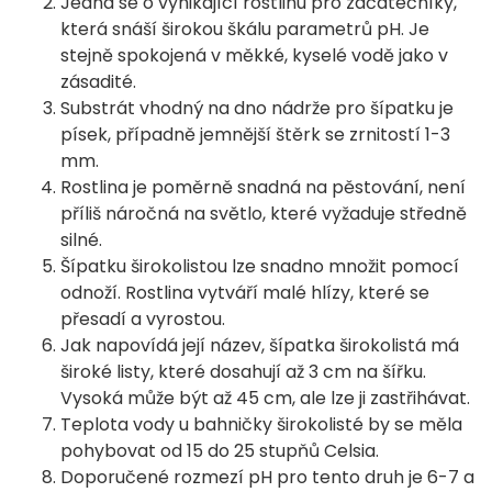
Jedná se o vynikající rostlinu pro začátečníky,
která snáší širokou škálu parametrů pH. Je
stejně spokojená v měkké, kyselé vodě jako v
zásadité.
Substrát vhodný na dno nádrže pro šípatku je
písek, případně jemnější štěrk se zrnitostí 1-3
mm.
Rostlina je poměrně snadná na pěstování, není
příliš náročná na světlo, které vyžaduje středně
silné.
Šípatku širokolistou lze snadno množit pomocí
odnoží. Rostlina vytváří malé hlízy, které se
přesadí a vyrostou.
Jak napovídá její název, šípatka širokolistá má
široké listy, které dosahují až 3 cm na šířku.
Vysoká může být až 45 cm, ale lze ji zastřihávat.
Teplota vody u bahničky širokolisté by se měla
pohybovat od 15 do 25 stupňů Celsia.
Doporučené rozmezí pH pro tento druh je 6-7 a