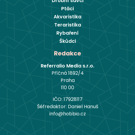
Drobní savci
Ptáci
Akvaristika
Teraristika
Rybaření
Škůdci
Redakce
Referralio Media s.r.o.
Příčná 1892/4
Praha
110 00
IČO: 17928117
Šéfredaktor: Daniel Hanuš
info@hobbio.cz