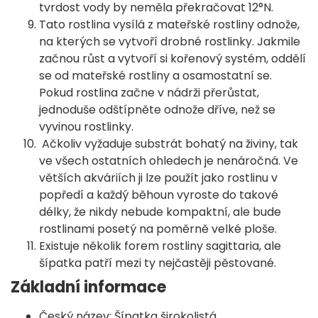
tvrdost vody by neměla překračovat 12°N.
Tato rostlina vysílá z mateřské rostliny odnože,
na kterých se vytvoří drobné rostlinky. Jakmile
začnou růst a vytvoří si kořenový systém, oddělí
se od mateřské rostliny a osamostatní se.
Pokud rostlina začne v nádrži přerůstat,
jednoduše odštípněte odnože dříve, než se
vyvinou rostlinky.
Ačkoliv vyžaduje substrát bohatý na živiny, tak
ve všech ostatních ohledech je nenáročná. Ve
větších akváriích ji lze použít jako rostlinu v
popředí a každý běhoun vyroste do takové
délky, že nikdy nebude kompaktní, ale bude
rostlinami posetý na poměrně velké ploše.
Existuje několik forem rostliny sagittaria, ale
šípatka patří mezi ty nejčastěji pěstované.
Základní informace
Český název: Šípatka širokolistá