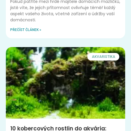
Pokud patříte mezi hrdé majitele domácích mazlíčků,
jistě víte, že jejich přítomnost ovlivňuje téměř každý
aspekt vašeho života, včetně zařízení a údržby vaší
domácnosti.
PŘEČÍST ČLÁNEK »
AKVARISTIKA
10 kobercových rostlin do akvária: