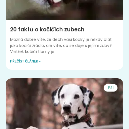
20 faktů o kočičích zubech
Možná dobře víte, že dech vaší kočky je někdy cítit
jako kočičí žrádlo, ale víte, co se děje s jejími zuby?
Vnitřek kočičí tlamy je
PŘEČÍST ČLÁNEK »
PSI