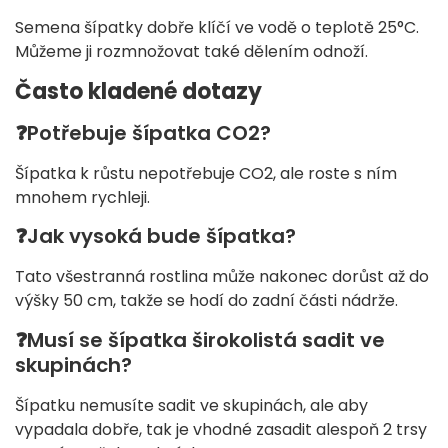
Semena šípatky dobře klíčí ve vodě o teplotě 25°C.
Můžeme ji rozmnožovat také dělením odnoží.
Často kladené dotazy
❓Potřebuje šípatka CO2?
Šípatka k růstu nepotřebuje CO2, ale roste s ním
mnohem rychleji.
❓Jak vysoká bude šípatka?
Tato všestranná rostlina může nakonec dorůst až do
výšky 50 cm, takže se hodí do zadní části nádrže.
❓Musí se šípatka širokolistá sadit ve
skupinách?
Šípatku nemusíte sadit ve skupinách, ale aby
vypadala dobře, tak je vhodné zasadit alespoň 2 trsy