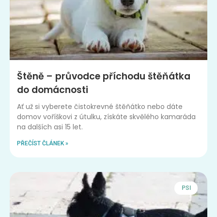
Štěně – průvodce příchodu štěňátka
do domácnosti
Ať už si vyberete čistokrevné štěňátko nebo dáte
domov voříškovi z útulku, získáte skvělého kamaráda
na dalších asi 15 let.
PŘEČÍST ČLÁNEK »
PSI