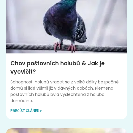
Chov poštovních holubů & Jak je
vycvičit?
Schopnosti holubů vracet se z velké dálky bezpečně
domů si lidé všimli již v dávných dobách. Plemena
poštovních holubů byla vyšlechtěna z holuba
domácího.
PŘEČÍST ČLÁNEK »