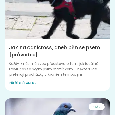
Jak na canicross, aneb běh se psem
[průvodce]
Každý z nás má svou představu o tom, jak ideálně
trávit čas se svým psím mazlíčkem – někteří lidé
preferují procházky v klidném tempu, jiní
PŘEČÍST ČLÁNEK »
PTÁCI