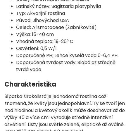
Latinský název: Sagittaria platyphylla
Typ: Akvarijní rostlina
Původ: Jihovýchod USA
Čeleď: Alismataceae (Žabníkovité)
Výška: 15-40 cm
Vhodná teplota: 19-26° C
Osvětlení: 0,5 W/l
Doporučené PH: Lehce kyselá voda 6-6,4 PH
Doporučená tvrdost vody: Slabá až středně
tvrdá voda
Charakteristika
Šípatka širokolistá je jednodomá rostlina což
znamená, že květy jsou jednopohlavní. Ty se tvoří jen
nad hladinou a květový okolík může dosahovat až do
výšky 40 a více cm. Vyžaduje středně intenzivní
osvětlení. Listy jsou světle zelené, eliptické až oválné.