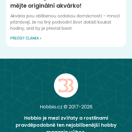
mějte originální akvárko!
Akvária jsou oblíbenou ozdobou domácností – mnozí
přiznávají, že na líný podvodní život dokáží koukat
hodiny, aniž by je přestal bavit.
PŘEČÍST ČLÁNEK »
Hobbio.cz © 2017-2026
Hobbio je mezi zvířaty a rostlinami
pravděpodobně ten nejoblíbenější hobby