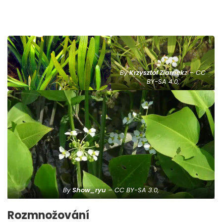
By
Krzysztof Ziarnek
z – CC
BY-SA 4.0,
By
Show_ryu
– CC BY-SA 3.0,
Rozmnožování